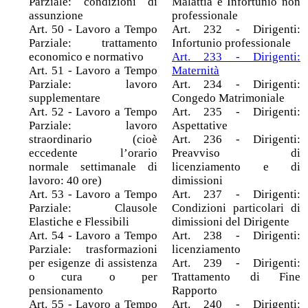
Parziale: condizioni di
Malattia e Infortunio non
assunzione
professionale
Art. 50 - Lavoro a Tempo
Art. 232 - Dirigenti:
Parziale: trattamento
Infortunio professionale
economico e normativo
Art. 233 - Dirigenti:
Art. 51 - Lavoro a Tempo
Maternità
Parziale: lavoro
Art. 234 - Dirigenti:
supplementare
Congedo Matrimoniale
Art. 52 - Lavoro a Tempo
Art. 235 - Dirigenti:
Parziale: lavoro
Aspettative
straordinario (cioè
Art. 236 - Dirigenti:
eccedente l’orario
Preavviso di
normale settimanale di
licenziamento e di
lavoro: 40 ore)
dimissioni
Art. 53 - Lavoro a Tempo
Art. 237 - Dirigenti:
Parziale: Clausole
Condizioni particolari di
Elastiche e Flessibili
dimissioni del Dirigente
Art. 54 - Lavoro a Tempo
Art. 238 - Dirigenti:
Parziale: trasformazioni
licenziamento
per esigenze di assistenza
Art. 239 - Dirigenti:
o cura o per
Trattamento di Fine
pensionamento
Rapporto
Art. 55 - Lavoro a Tempo
Art. 240 - Dirigenti: