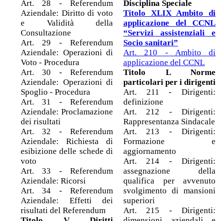
Art. 28 - Referendum
Disciplina Speciale
Aziendale: Diritto di voto
Titolo XLIX Ambito di
e Validità della
applicazione del CCNL
Consultazione
“Servizi assistenziali e
Art. 29 - Referendum
Socio sanitari”
Aziendale: Operazioni di
Art. 210 - Ambito di
Voto - Procedura
applicazione del CCNL
Art. 30 - Referendum
Titolo L Norme
Aziendale: Operazioni di
particolari per i dirigenti
Spoglio - Procedura
Art. 211 - Dirigenti:
Art. 31 - Referendum
definizione
Aziendale: Proclamazione
Art. 212 - Dirigenti:
dei risultati
Rappresentanza Sindacale
Art. 32 - Referendum
Art. 213 - Dirigenti:
Aziendale: Richiesta di
Formazione e
esibizione delle schede di
aggiornamento
voto
Art. 214 - Dirigenti:
Art. 33 - Referendum
assegnazione della
Aziendale: Ricorsi
qualifica per avvenuto
Art. 34 - Referendum
svolgimento di mansioni
Aziendale: Effetti dei
superiori
risultati del Referendum
Art. 215 - Dirigenti:
Titolo V Diritti
dimensioni aziendali e