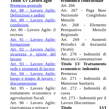
Titolo XV Lavoro agile
economico contrattuale
Premessa generale
Art. 266
Art. 88 - Lavoro Agile:
Art. 267 - Paga Base
Definizioni e ambiti
Nazionale Conglobata
Art. 89 - Lavoro Agile:
Mensile
condizioni
Art. 268 - Elemento
Art. 90 - Lavoro Agile: il
Perequativo Mensile
recesso
Regionale
Art. 91 - Lavoro Agile:
Art. 269 - Aumenti
formazione
Periodici di Anzianità
Art. 92 - Lavoro Agile:
(Scatti)
sicurezza e igiene del
Art. 270 - Indennità di
lavoro
Mancata Contrattazione
Art. 93 - Lavoro Agile:
Titolo LV Trattamento
sede e strumenti di lavoro
economico: indennità
Art. 94 - Lavoro Agile:
Premessa
luogo e tempo di lavoro -
Art. 271 - Indennità di
disconnessione
Mansione Sanitaria
Art. 95 - Lavoro Agile:
Art. 272 - Indennità di
trattamento economico e
cassa
agevolazioni fiscali
Art. 273 - Indennità per il
Art. 96 - Lavoro Agile:
Lavoro Discontinuo
riservatezza o privacy
Titolo LVI