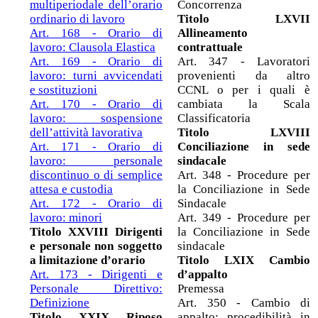
multiperiodale dell’orario
Concorrenza
ordinario di lavoro
Titolo LXVII
Art. 168 - Orario di
Allineamento
lavoro: Clausola Elastica
contrattuale
Art. 169 - Orario di
Art. 347 - Lavoratori
lavoro: turni avvicendati
provenienti da altro
e sostituzioni
CCNL o per i quali è
Art. 170 - Orario di
cambiata la Scala
lavoro: sospensione
Classificatoria
dell’attività lavorativa
Titolo LXVIII
Art. 171 - Orario di
Conciliazione in sede
lavoro: personale
sindacale
discontinuo o di semplice
Art. 348 - Procedure per
attesa e custodia
la Conciliazione in Sede
Art. 172 - Orario di
Sindacale
lavoro: minori
Art. 349 - Procedure per
Titolo XXVIII Dirigenti
la Conciliazione in Sede
e personale non soggetto
sindacale
a limitazione d’orario
Titolo LXIX Cambio
Art. 173 - Dirigenti e
d’appalto
Personale Direttivo:
Premessa
Definizione
Art. 350 - Cambio di
Titolo XXIX Riposo
appalto: procedibilità in