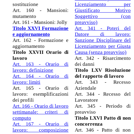
sostituzione
Licenziamento per
Art. 160 - Mansioni:
Giustificato Motivo
mutamento
Soggettivo (con
Art. 161 - Mansioni: Jolly
preavviso)
Titolo XXVI Formazione
Art. 341 - Poteri del
e aggiornamento
Datore di lavoro:
Art. 162 - Formazione e
Sanzione Disciplinare del
aggiornamento
Licenziamento per Giusta
Titolo XXVII Orario di
Causa (senza preavviso)
lavoro
Art. 342 - Risarcimento
Art. 163 - Orario di
dei danni
lavoro: definizione
Titolo LXV Risoluzione
Art. 164 - Orario di
del rapporto di lavoro
lavoro: limiti
Art. 343 - Recesso
Art. 165 - Orario di
Aziendale
lavoro: esemplificazioni
Art. 344 - Recesso del
dei profili
Lavoratore
Art. 166 - Orario di lavoro
Art. 345 - Periodo di
settimanale: criteri di
preavviso
computo
Titolo LXVI Patto di non
Art. 167 - Orario di
concorrenza
lavoro: composizione
Art. 346 - Patto di non