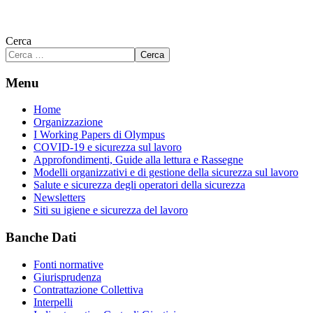
Cerca
Cerca
Menu
Home
Organizzazione
I Working Papers di Olympus
COVID-19 e sicurezza sul lavoro
Approfondimenti, Guide alla lettura e Rassegne
Modelli organizzativi e di gestione della sicurezza sul lavoro
Salute e sicurezza degli operatori della sicurezza
Newsletters
Siti su igiene e sicurezza del lavoro
Banche Dati
Fonti normative
Giurisprudenza
Contrattazione Collettiva
Interpelli