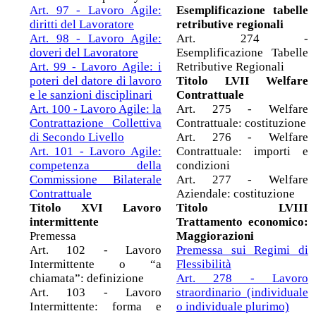
Art. 97 - Lavoro Agile:
Esemplificazione tabelle
diritti del Lavoratore
retributive regionali
Art. 98 - Lavoro Agile:
Art. 274 -
doveri del Lavoratore
Esemplificazione Tabelle
Art. 99 - Lavoro Agile: i
Retributive Regionali
poteri del datore di lavoro
Titolo LVII Welfare
e le sanzioni disciplinari
Contrattuale
Art. 100 - Lavoro Agile: la
Art. 275 - Welfare
Contrattazione Collettiva
Contrattuale: costituzione
di Secondo Livello
Art. 276 - Welfare
Art. 101 - Lavoro Agile:
Contrattuale: importi e
competenza della
condizioni
Commissione Bilaterale
Art. 277 - Welfare
Contrattuale
Aziendale: costituzione
Titolo XVI Lavoro
Titolo LVIII
intermittente
Trattamento economico:
Premessa
Maggiorazioni
Art. 102 - Lavoro
Premessa sui Regimi di
Intermittente o “a
Flessibilità
chiamata”: definizione
Art. 278 - Lavoro
Art. 103 - Lavoro
straordinario (individuale
Intermittente: forma e
o individuale plurimo)