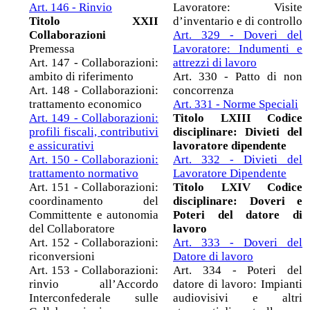
Art. 146 - Rinvio
Lavoratore: Visite
Titolo XXII
d’inventario e di controllo
Collaborazioni
Art. 329 - Doveri del
Premessa
Lavoratore: Indumenti e
Art. 147 - Collaborazioni:
attrezzi di lavoro
ambito di riferimento
Art. 330 - Patto di non
Art. 148 - Collaborazioni:
concorrenza
trattamento economico
Art. 331 - Norme Speciali
Art. 149 - Collaborazioni:
Titolo LXIII Codice
profili fiscali, contributivi
disciplinare: Divieti del
e assicurativi
lavoratore dipendente
Art. 150 - Collaborazioni:
Art. 332 - Divieti del
trattamento normativo
Lavoratore Dipendente
Art. 151 - Collaborazioni:
Titolo LXIV Codice
coordinamento del
disciplinare: Doveri e
Committente e autonomia
Poteri del datore di
del Collaboratore
lavoro
Art. 152 - Collaborazioni:
Art. 333 - Doveri del
riconversioni
Datore di lavoro
Art. 153 - Collaborazioni:
Art. 334 - Poteri del
rinvio all’Accordo
datore di lavoro: Impianti
Interconfederale sulle
audiovisivi e altri