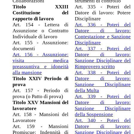
Collaborazioni
strumenti di controllo
Titolo XXIII
Art. 335 - Poteri del
Costituzione del
Datore di lavoro: Potere
rapporto di lavoro
Disciplinare
Art. 154 - Lettera di
Art. 336 - Poteri del
Assunzione o Contratto
Datore di lavoro:
Individuale di lavoro
Contestazione e Sanzione
Art. 155 - Assunzione:
Disciplinare
documenti
Art. 337 - Poteri del
Art. 156 - Assunzione:
Datore di lavoro:
visita medica
Sanzione Disciplinare del
preassuntiva e idoneità
Rimprovero scritto
alla mansione
Art. 338 - Poteri del
Titolo XXIV Periodo di
Datore di lavoro:
prova
Sanzione Disciplinare
Art. 157 - Periodo di
della Multa
prova (o Patto di prova)
Art. 339 - Poteri del
Titolo XXV Mansioni del
Datore di lavoro:
lavoratore
Sanzione Disciplinare
Art. 158 - Mansioni del
della Sospensione
Lavoratore
Art. 340 - Poteri del
Art. 159 - Mansioni
Datore di lavoro:
Promiscue: Indennità di
Sanzione Disciplinare del