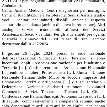
21/11/2017 per i seguenti Ambiti applicativi: Poliambulatori,
Ambulatori,
Centri Analisi Mediche, Centri diagnostici per immagini;
Centri di Riabilitazione e Fisioterapia; Servizi Assistenziali e
Soci - Sanitari per minori, disabili, anziani; Trasporto
sanitario/in ambulanza (ambito di nuova introduzione); Altri
analoghi Servizi riconducibili all’area dei Servizi
Assistenziali Socio - Sanitari. Per gli altri ambiti previgenti,
si rinvia al rinnovo del CCNL “Case di Cura”, sempre
decorrente dall’01/07/2024.
Il giorno 26 luglio 2024, presso la sede nazionale
dell’organizzazione Sindacale Cisal Terziario, si sono
incontrati: Anpit - Associazione Nazionale per l’Industria e
Terziario […], Confimprenditori - Associazione Nazionale
Imprenditori e Liberi Professionisti […], Unica - Unione
Nazionale Italiana delle Micro & Piccole Imprese del
Commercio, Servizi e Artigianato […] e Cisal Terziario -
Federazione Nazionale Sindacati Autonomi Lavoratori
Commercio, Servizi, Terziario e Turismo […], Cisal -
Confederazione Italiana Sindacati Autonomi Lavoratori […],
di seguito, complessivamente, i comparenti saranno anche
solo denominati “Parti” o “Parti in epigrafe”; che hanno