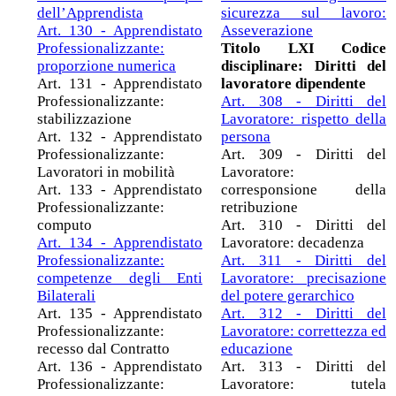
dell’Apprendista
sicurezza sul lavoro:
Art. 130 - Apprendistato
Asseverazione
Professionalizzante:
Titolo LXI Codice
proporzione numerica
disciplinare: Diritti del
Art. 131 - Apprendistato
lavoratore dipendente
Professionalizzante:
Art. 308 - Diritti del
stabilizzazione
Lavoratore: rispetto della
Art. 132 - Apprendistato
persona
Professionalizzante:
Art. 309 - Diritti del
Lavoratori in mobilità
Lavoratore:
Art. 133 - Apprendistato
corresponsione della
Professionalizzante:
retribuzione
computo
Art. 310 - Diritti del
Art. 134 - Apprendistato
Lavoratore: decadenza
Professionalizzante:
Art. 311 - Diritti del
competenze degli Enti
Lavoratore: precisazione
Bilaterali
del potere gerarchico
Art. 135 - Apprendistato
Art. 312 - Diritti del
Professionalizzante:
Lavoratore: correttezza ed
recesso dal Contratto
educazione
Art. 136 - Apprendistato
Art. 313 - Diritti del
Professionalizzante:
Lavoratore: tutela