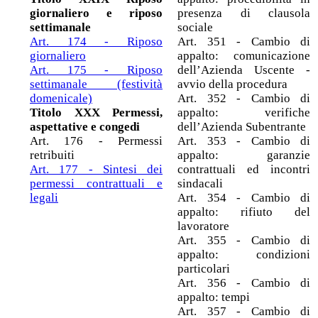
giornaliero e riposo
presenza di clausola
settimanale
sociale
Art. 174 - Riposo
Art. 351 - Cambio di
giornaliero
appalto: comunicazione
Art. 175 - Riposo
dell’Azienda Uscente -
settimanale (festività
avvio della procedura
domenicale)
Art. 352 - Cambio di
Titolo XXX Permessi,
appalto: verifiche
aspettative e congedi
dell’Azienda Subentrante
Art. 176 - Permessi
Art. 353 - Cambio di
retribuiti
appalto: garanzie
Art. 177 - Sintesi dei
contrattuali ed incontri
permessi contrattuali e
sindacali
legali
Art. 354 - Cambio di
appalto: rifiuto del
lavoratore
Art. 355 - Cambio di
appalto: condizioni
particolari
Art. 356 - Cambio di
appalto: tempi
Art. 357 - Cambio di