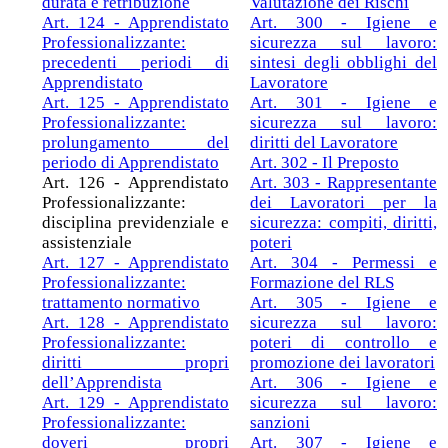
durata e retribuzione
Valutazione dei Rischi
Art. 124 - Apprendistato
Art. 300 - Igiene e
Professionalizzante:
sicurezza sul lavoro:
precedenti periodi di
sintesi degli obblighi del
Apprendistato
Lavoratore
Art. 125 - Apprendistato
Art. 301 - Igiene e
Professionalizzante:
sicurezza sul lavoro:
prolungamento del
diritti del Lavoratore
periodo di Apprendistato
Art. 302 - Il Preposto
Art. 126 - Apprendistato
Art. 303 - Rappresentante
Professionalizzante:
dei Lavoratori per la
disciplina previdenziale e
sicurezza: compiti, diritti,
assistenziale
poteri
Art. 127 - Apprendistato
Art. 304 - Permessi e
Professionalizzante:
Formazione del RLS
trattamento normativo
Art. 305 - Igiene e
Art. 128 - Apprendistato
sicurezza sul lavoro:
Professionalizzante:
poteri di controllo e
diritti propri
promozione dei lavoratori
dell’Apprendista
Art. 306 - Igiene e
Art. 129 - Apprendistato
sicurezza sul lavoro:
Professionalizzante:
sanzioni
doveri propri
Art. 307 - Igiene e