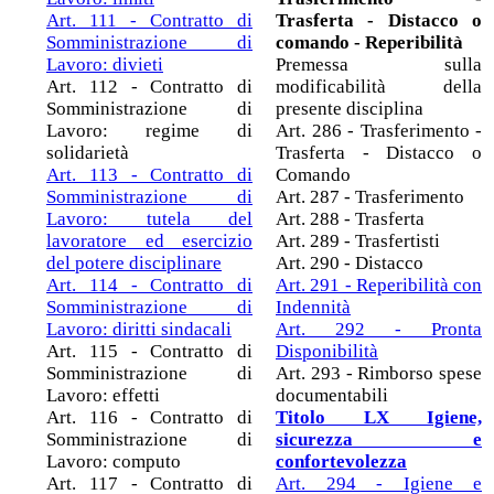
Art. 111 - Contratto di
Trasferta - Distacco o
Somministrazione di
comando - Reperibilità
Lavoro: divieti
Premessa sulla
Art. 112 - Contratto di
modificabilità della
Somministrazione di
presente disciplina
Lavoro: regime di
Art. 286 - Trasferimento -
solidarietà
Trasferta - Distacco o
Art. 113 - Contratto di
Comando
Somministrazione di
Art. 287 - Trasferimento
Lavoro: tutela del
Art. 288 - Trasferta
lavoratore ed esercizio
Art. 289 - Trasfertisti
del potere disciplinare
Art. 290 - Distacco
Art. 114 - Contratto di
Art. 291 - Reperibilità con
Somministrazione di
Indennità
Lavoro: diritti sindacali
Art. 292 - Pronta
Art. 115 - Contratto di
Disponibilità
Somministrazione di
Art. 293 - Rimborso spese
Lavoro: effetti
documentabili
Art. 116 - Contratto di
Titolo LX Igiene,
Somministrazione di
sicurezza e
Lavoro: computo
confortevolezza
Art. 117 - Contratto di
Art. 294 - Igiene e