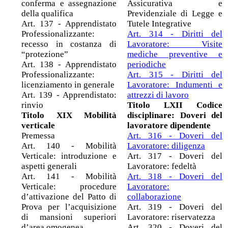
conferma e assegnazione
Assicurativa e
della qualifica
Previdenziale di Legge e
Art. 137 - Apprendistato
Tutele Integrative
Professionalizzante:
Art. 314 - Diritti del
recesso in costanza di
Lavoratore: Visite
“protezione”
mediche preventive e
Art. 138 - Apprendistato
periodiche
Professionalizzante:
Art. 315 - Diritti del
licenziamento in generale
Lavoratore: Indumenti e
Art. 139 - Apprendistato:
attrezzi di lavoro
rinvio
Titolo LXII Codice
Titolo XIX Mobilità
disciplinare: Doveri del
verticale
lavoratore dipendente
Premessa
Art. 316 - Doveri del
Art. 140 - Mobilità
Lavoratore: diligenza
Verticale: introduzione e
Art. 317 - Doveri del
aspetti generali
Lavoratore: fedeltà
Art. 141 - Mobilità
Art. 318 - Doveri del
Verticale: procedure
Lavoratore:
d’attivazione del Patto di
collaborazione
Prova per l’acquisizione
Art. 319 - Doveri del
di mansioni superiori
Lavoratore: riservatezza
d’area omogenea
Art. 320 - Doveri del