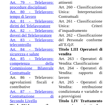
Art. 79 - Telelavoro:
attinenti
procedure disciplinari
Art. 260 - Classificazione
Art. 80 - Telelavoro:
Unica: Interpretazioni
tempo di lavoro
Contrattuali
Art. 81 - Telelavoro:
Art. 261 - Classificazione
diritti del Telelavoratore
Unica: Criteri
Art. 82 - Telelavoro:
d’inquadramento
doveri del Telelavoratore
Art. 262 - Classificazione
Art. 83 - Telelavoro:
del Personale conforme
telecontrollo
all’E.Q.F.
Art. 84 - Telelavoro:
Titolo LIII Operatori di
sicurezza e salute
vendita
Art. 85 - Telelavoro:
Art. 263 - Operatori di
competenza della
Vendita: Classificazione
Commissione Bilaterale
Art. 264 - Operatori di
Contrattuale
Vendita: rapporto di
Art. 86 - Telelavoro:
lavoro
agevolazioni fiscali e
Art. 265 - Operatori di
contributive
Vendita: retribuzione
Art. 87 - Telelavoro:
condizionata e variabile o
Contrattazione di
a provvigioni
Secondo Livello
Titolo LIV Trattamento