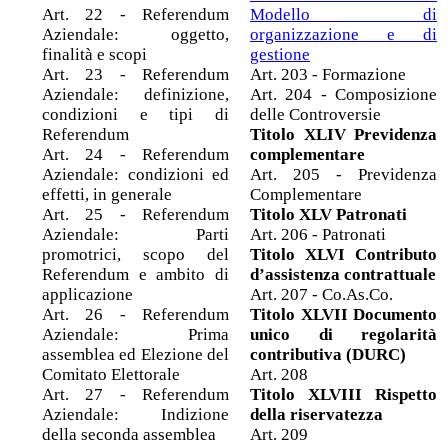
Art. 22 - Referendum
Modello di
Aziendale: oggetto,
organizzazione e di
finalità e scopi
gestione
Art. 23 - Referendum
Art. 203 - Formazione
Aziendale: definizione,
Art. 204 - Composizione
condizioni e tipi di
delle Controversie
Referendum
Titolo XLIV Previdenza
Art. 24 - Referendum
complementare
Aziendale: condizioni ed
Art. 205 - Previdenza
effetti, in generale
Complementare
Art. 25 - Referendum
Titolo XLV Patronati
Aziendale: Parti
Art. 206 - Patronati
promotrici, scopo del
Titolo XLVI Contributo
Referendum e ambito di
d’assistenza contrattuale
applicazione
Art. 207 - Co.As.Co.
Art. 26 - Referendum
Titolo XLVII Documento
Aziendale: Prima
unico di regolarità
assemblea ed Elezione del
contributiva (DURC)
Comitato Elettorale
Art. 208
Art. 27 - Referendum
Titolo XLVIII Rispetto
Aziendale: Indizione
della riservatezza
della seconda assemblea
Art. 209