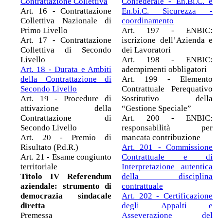
Contrattazione Collettiva
Confederale - En.Bi.C. e
Art. 16 - Contrattazione
En.bi.C. Sicurezza -
Collettiva Nazionale di
coordinamento
Primo Livello
Art. 197 - ENBIC:
Art. 17 - Contrattazione
iscrizione dell’Azienda e
Collettiva di Secondo
dei Lavoratori
Livello
Art. 198 - ENBIC:
Art. 18 - Durata e Ambiti
adempimenti obbligatori
della Contrattazione di
Art. 199 - Elemento
Secondo Livello
Contrattuale Perequativo
Art. 19 - Procedure di
Sostitutivo della
attivazione della
“Gestione Speciale”
Contrattazione di
Art. 200 - ENBIC:
Secondo Livello
responsabilità per
Art. 20 - Premio di
mancata contribuzione
Risultato (P.d.R.)
Art. 201 - Commissione
Art. 21 - Esame congiunto
Contrattuale e di
territoriale
Interpretazione autentica
Titolo IV Referendum
della disciplina
aziendale: strumento di
contrattuale
democrazia sindacale
Art. 202 - Certificazione
diretta
degli Appalti e
Premessa
Asseverazione del