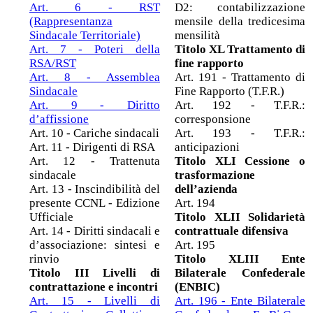
Art. 6 - RST
D2: contabilizzazione
(Rappresentanza
mensile della tredicesima
Sindacale Territoriale)
mensilità
Art. 7 - Poteri della
Titolo XL Trattamento di
RSA/RST
fine rapporto
Art. 8 - Assemblea
Art. 191 - Trattamento di
Sindacale
Fine Rapporto (T.F.R.)
Art. 9 - Diritto
Art. 192 - T.F.R.:
d’affissione
corresponsione
Art. 10 - Cariche sindacali
Art. 193 - T.F.R.:
Art. 11 - Dirigenti di RSA
anticipazioni
Art. 12 - Trattenuta
Titolo XLI Cessione o
sindacale
trasformazione
Art. 13 - Inscindibilità del
dell’azienda
presente CCNL - Edizione
Art. 194
Ufficiale
Titolo XLII Solidarietà
Art. 14 - Diritti sindacali e
contrattuale difensiva
d’associazione: sintesi e
Art. 195
rinvio
Titolo XLIII Ente
Titolo III Livelli di
Bilaterale Confederale
contrattazione e incontri
(ENBIC)
Art. 15 - Livelli di
Art. 196 - Ente Bilaterale