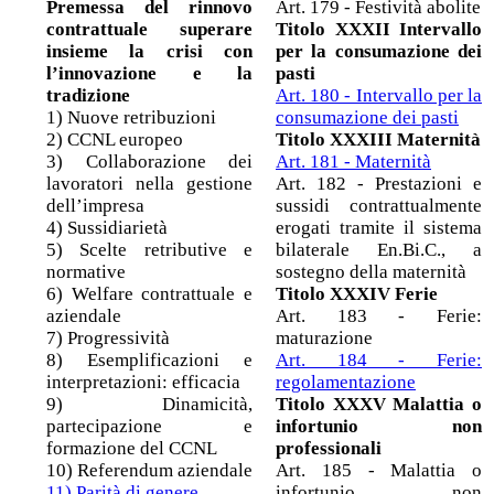
Premessa del rinnovo
Art. 179 - Festività abolite
contrattuale superare
Titolo XXXII Intervallo
insieme la crisi con
per la consumazione dei
l’innovazione e la
pasti
tradizione
Art. 180 - Intervallo per la
1) Nuove retribuzioni
consumazione dei pasti
2) CCNL europeo
Titolo XXXIII Maternità
3) Collaborazione dei
Art. 181 - Maternità
lavoratori nella gestione
Art. 182 - Prestazioni e
dell’impresa
sussidi contrattualmente
4) Sussidiarietà
erogati tramite il sistema
5) Scelte retributive e
bilaterale En.Bi.C., a
normative
sostegno della maternità
6) Welfare contrattuale e
Titolo XXXIV Ferie
aziendale
Art. 183 - Ferie:
7) Progressività
maturazione
8) Esemplificazioni e
Art. 184 - Ferie:
interpretazioni: efficacia
regolamentazione
9) Dinamicità,
Titolo XXXV Malattia o
partecipazione e
infortunio non
formazione del CCNL
professionali
10) Referendum aziendale
Art. 185 - Malattia o
11) Parità di genere
infortunio non