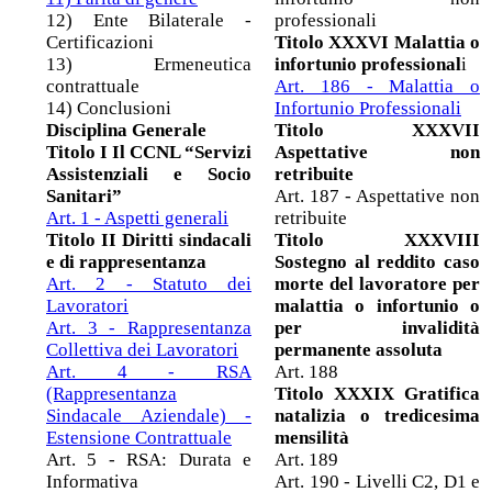
12) Ente Bilaterale -
professionali
Certificazioni
Titolo XXXVI Malattia o
13) Ermeneutica
infortunio professional
i
contrattuale
Art. 186 - Malattia o
14) Conclusioni
Infortunio Professionali
Disciplina Generale
Titolo XXXVII
Titolo I Il CCNL “Servizi
Aspettative non
Assistenziali e Socio
retribuite
Sanitari”
Art. 187 - Aspettative non
Art. 1 - Aspetti generali
retribuite
Titolo II Diritti sindacali
Titolo XXXVIII
e di rappresentanza
Sostegno al reddito caso
Art. 2 - Statuto dei
morte del lavoratore per
Lavoratori
malattia o infortunio o
Art. 3 - Rappresentanza
per invalidità
Collettiva dei Lavoratori
permanente assoluta
Art. 4 - RSA
Art. 188
(Rappresentanza
Titolo XXXIX Gratifica
Sindacale Aziendale) -
natalizia o tredicesima
Estensione Contrattuale
mensilità
Art. 5 - RSA: Durata e
Art. 189
Informativa
Art. 190 - Livelli C2, D1 e