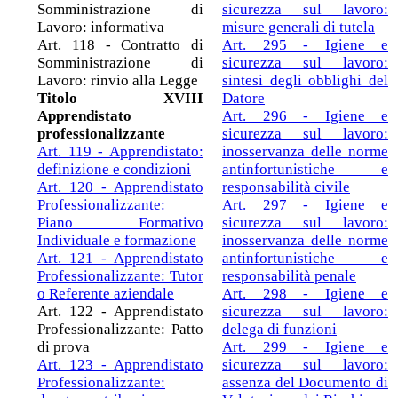
Somministrazione di
sicurezza sul lavoro:
Lavoro: informativa
misure generali di tutela
Art. 118 - Contratto di
Art. 295 - Igiene e
Somministrazione di
sicurezza sul lavoro:
Lavoro: rinvio alla Legge
sintesi degli obblighi del
Titolo XVIII
Datore
Apprendistato
Art. 296 - Igiene e
professionalizzante
sicurezza sul lavoro:
Art. 119 - Apprendistato:
inosservanza delle norme
definizione e condizioni
antinfortunistiche e
Art. 120 - Apprendistato
responsabilità civile
Professionalizzante:
Art. 297 - Igiene e
Piano Formativo
sicurezza sul lavoro:
Individuale e formazione
inosservanza delle norme
Art. 121 - Apprendistato
antinfortunistiche e
Professionalizzante: Tutor
responsabilità penale
o Referente aziendale
Art. 298 - Igiene e
Art. 122 - Apprendistato
sicurezza sul lavoro:
Professionalizzante: Patto
delega di funzioni
di prova
Art. 299 - Igiene e
Art. 123 - Apprendistato
sicurezza sul lavoro:
Professionalizzante:
assenza del Documento di