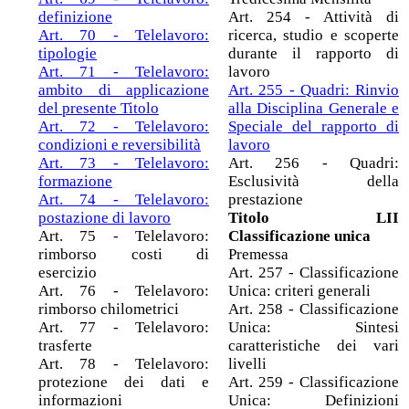
definizione
Art. 254 - Attività di
Art. 70 - Telelavoro:
ricerca, studio e scoperte
tipologie
durante il rapporto di
Art. 71 - Telelavoro:
lavoro
ambito di applicazione
Art. 255 - Quadri: Rinvio
del presente Titolo
alla Disciplina Generale e
Art. 72 - Telelavoro:
Speciale del rapporto di
condizioni e reversibilità
lavoro
Art. 73 - Telelavoro:
Art. 256 - Quadri:
formazione
Esclusività della
Art. 74 - Telelavoro:
prestazione
postazione di lavoro
Titolo LII
Art. 75 - Telelavoro:
Classificazione unica
rimborso costi di
Premessa
esercizio
Art. 257 - Classificazione
Art. 76 - Telelavoro:
Unica: criteri generali
rimborso chilometrici
Art. 258 - Classificazione
Art. 77 - Telelavoro:
Unica: Sintesi
trasferte
caratteristiche dei vari
Art. 78 - Telelavoro:
livelli
protezione dei dati e
Art. 259 - Classificazione
informazioni
Unica: Definizioni