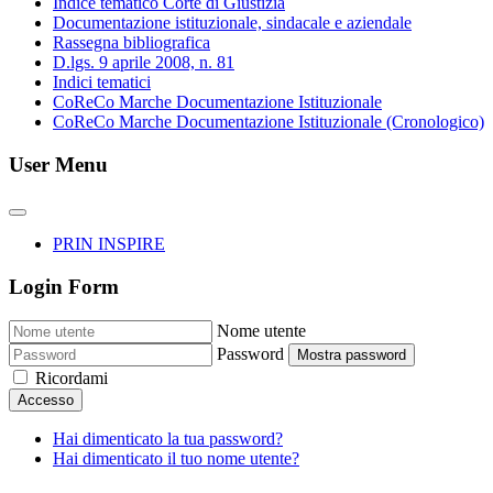
Indice tematico Corte di Giustizia
Documentazione istituzionale, sindacale e aziendale
Rassegna bibliografica
D.lgs. 9 aprile 2008, n. 81
Indici tematici
CoReCo Marche Documentazione Istituzionale
CoReCo Marche Documentazione Istituzionale (Cronologico)
User Menu
PRIN INSPIRE
Login Form
Nome utente
Password
Mostra password
Ricordami
Accesso
Hai dimenticato la tua password?
Hai dimenticato il tuo nome utente?