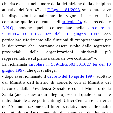
chiarisce che « nelle more della definizione della disciplina
attuativa dell’art. 47 del
D.Lgs. n. 81/2008
, sono fatte salve
le disposizioni attualmente in vigore in materia, ivi
comprese quelle contenute nell’
articolo 24
del precedente
A.N.Q.
, nonché quelle contemplate nella
circolare n.
559/LEG/503.301.627 ter del 10 giugno 1997
, con
particolare riferimento alle funzioni di “rappresentante per
la sicurezza” che “potranno essere svolte dalle segreterie
provinciali delle organizzazioni sindacali più
rappresentative sul piano nazionale ove costituite” ».
La richiamata
circolare n. 559/LEG/503.301.627 ter del 10
giugno 1997
, che qui si allega,
- dopo aver richiamato il
decreto del 15 aprile 1997
, adottato
dal Ministro dell’Interno di concerto con il Ministro del
Lavoro e dalla Previdenza Sociale e con il Ministro della
Sanità (anche questo qui allegato), «con il quale sono state
individuate le aree pertinenti agli Uffici Centrali e periferici
dell’Amministrazione dell’Interno, relativamente alle quali i
compiti di vigilanza inerenti alla sicurezza del luogo di