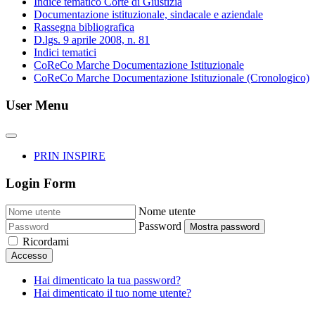
Indice tematico Corte di Giustizia
Documentazione istituzionale, sindacale e aziendale
Rassegna bibliografica
D.lgs. 9 aprile 2008, n. 81
Indici tematici
CoReCo Marche Documentazione Istituzionale
CoReCo Marche Documentazione Istituzionale (Cronologico)
User Menu
PRIN INSPIRE
Login Form
Nome utente
Password
Mostra password
Ricordami
Accesso
Hai dimenticato la tua password?
Hai dimenticato il tuo nome utente?