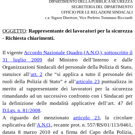
DIPARTIMENTO DELLA PUBBLICA SICUREZZA
SEGRETERIA DEL DIPARTIMENTO
UFFICIO PER LE RELAZIONI SINDACALI
c.a. Signor Direttore, Vice Prefetto Tommaso Ricciardi
OGGETTO
:
Rappresentante dei lavoratori per la sicurezza
- Richiesta chiarimenti.
Il vigente
Accordo Nazionale Quadro (A.N.Q.), sottoscritto il
31 luglio 2009
dal Ministro dell’Interno e dalle
Organizzazioni Sindacali del personale della Polizia di Stato,
statuisce all’
art. 2
che “si applica a tutto il personale dei
ruoli della Polizia di Stato” e all’
articolo 23
puntualizza in
merito al rappresentante dei lavoratori per la sicurezza
rimandando ad un successivo confronto con i Sindacati per
la definizione delle modalità applicative dell’art. 47 del
D.Lgs. n. 81/2008
.
A riguardo del menzionato
articolo 23
, la circolare
esplicativa dell’
A.N.Q.
, recante prot. n. 557/RS/01/113/0461,
datata 8 marzo 2010 ed a firma del Capo della Polizia,