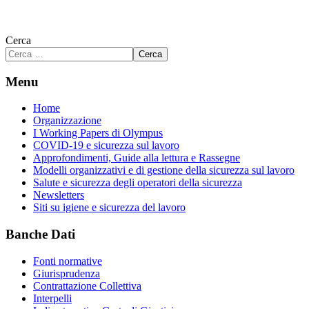
Cerca
Cerca
Menu
Home
Organizzazione
I Working Papers di Olympus
COVID-19 e sicurezza sul lavoro
Approfondimenti, Guide alla lettura e Rassegne
Modelli organizzativi e di gestione della sicurezza sul lavoro
Salute e sicurezza degli operatori della sicurezza
Newsletters
Siti su igiene e sicurezza del lavoro
Banche Dati
Fonti normative
Giurisprudenza
Contrattazione Collettiva
Interpelli