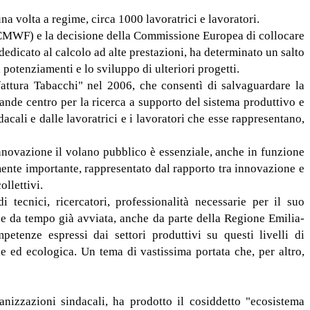
a volta a regime, circa 1000 lavoratrici e lavoratori.
ECMWF) e la decisione della Commissione Europea di collocare
icato al calcolo ad alte prestazioni, ha determinato un salto
 potenziamenti e lo sviluppo di ulteriori progetti.
attura Tabacchi" nel 2006, che consentì di salvaguardare la
grande centro per la ricerca a supporto del sistema produttivo e
cali e dalle lavoratrici e i lavoratori che esse rappresentano,
innovazione il volano pubblico è essenziale, anche in funzione
mente importante, rappresentato dal rapporto tra innovazione e
llettivi.
ecnici, ricercatori, professionalità necessarie per il suo
ne da tempo già avviata, anche da parte della Regione Emilia-
etenze espressi dai settori produttivi su questi livelli di
le ed ecologica. Un tema di vastissima portata che, per altro,
izzazioni sindacali, ha prodotto il cosiddetto "ecosistema