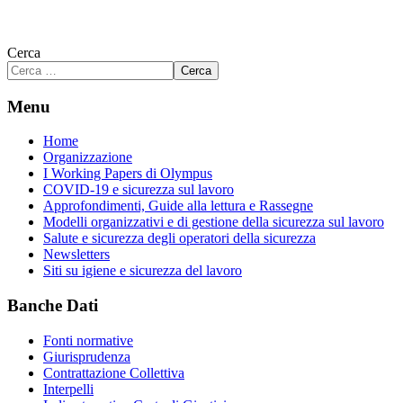
Cerca
Cerca
Menu
Home
Organizzazione
I Working Papers di Olympus
COVID-19 e sicurezza sul lavoro
Approfondimenti, Guide alla lettura e Rassegne
Modelli organizzativi e di gestione della sicurezza sul lavoro
Salute e sicurezza degli operatori della sicurezza
Newsletters
Siti su igiene e sicurezza del lavoro
Banche Dati
Fonti normative
Giurisprudenza
Contrattazione Collettiva
Interpelli