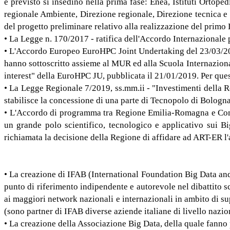
è previsto si insedino nella prima fase: Enea, Istituti Ortop
regionale Ambiente, Direzione regionale, Direzione tecnica e
del progetto preliminare relativo alla realizzazione del primo
• La Legge n. 170/2017 - ratifica dell'Accordo Internaziona
• L'Accordo Europeo EuroHPC Joint Undertaking del 23/03/2017
hanno sottoscritto assieme al MUR ed alla Scuola Internaziona
interest" della EuroHPC JU, pubblicata il 21/01/2019. Per que
• La Legge Regionale 7/2019, ss.mm.ii - "Investimenti della R
stabilisce la concessione di una parte di Tecnopolo di Bolog
• L'Accordo di programma tra Regione Emilia-Romagna e Comun
un grande polo scientifico, tecnologico e applicativo sui Bi
richiamata la decisione della Regione di affidare ad ART-ER l
• La creazione di IFAB (International Foundation Big Data a
punto di riferimento indipendente e autorevole nel dibattito s
ai maggiori network nazionali e internazionali in ambito di su
(sono partner di IFAB diverse aziende italiane di livello nazio
• La creazione della Associazione Big Data, della quale fanno 