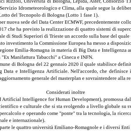
edici Rizzoli, Università di Bologna, Lepida, Aster, Consorzio T
 Servizio Idrometeorologico e Clima, alla quale segue la delibe
 Lotto del Tecnopolo di Bologna (Lotto 1 fase 1).
le per nuova sede del Data Center ECMWF, precedentemente coll
 che ha previsto la realizzazione di quattro sistemi di super
le di Studi Superiori di Trieste un accordo sulla base del qual
sto investimento la Commissione Europea ha messo a disposizion
egione Emilia-Romagna in materia di Big Data e Intelligenza art
na "Ex Manifattura Tabacchi" a Cineca e INFN.
e di Bologna del 22 gennaio 2020 il quale stabilisce definit
g Data e Intelligenza Artificiale. Nell'accordo, che definisc
'aggiornamento generale del masterplan e sovraintendere alla r
Considerati inoltre
nd Artificial Intelligence for Human Development), promossa d
cientifico e culturale che si sta svolgendo a livello globale su
percalcolo e operando come "ponte" tra la tecnologia, la ricerca 
nale e internazionale).
parte le quattro università Emiliano-Romagnole e i diversi Enti 