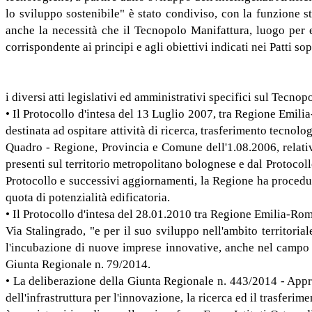
lo sviluppo sostenibile" è stato condiviso, con la funzione 
anche la necessità che il Tecnopolo Manifattura, luogo per 
corrispondente ai principi e agli obiettivi indicati nei Patti s
i diversi atti legislativi ed amministrativi specifici sul Tecno
• Il Protocollo d'intesa del 13 Luglio 2007, tra Regione Emil
destinata ad ospitare attività di ricerca, trasferimento tecno
Quadro - Regione, Provincia e Comune dell'1.08.2006, relativo 
presenti sul territorio metropolitano bolognese e dal Protocol
Protocollo e successivi aggiornamenti, la Regione ha procedut
quota di potenzialità edificatoria.
• Il Protocollo d'intesa del 28.01.2010 tra Regione Emilia-Ro
Via Stalingrado, "e per il suo sviluppo nell'ambito territoriale
l'incubazione di nuove imprese innovative, anche nel campo d
Giunta Regionale n. 79/2014.
• La deliberazione della Giunta Regionale n. 443/2014 - Appr
dell'infrastruttura per l'innovazione, la ricerca ed il trasf