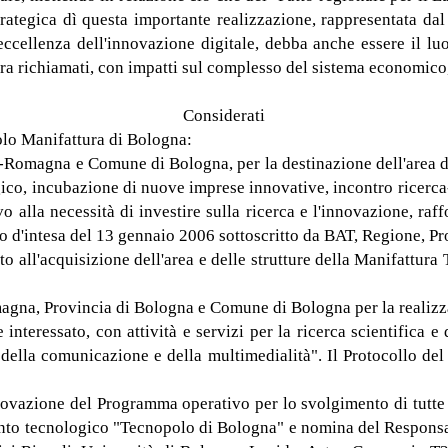
strategica dì questa importante realizzazione, rappresentata da
eccellenza dell'innovazione digitale, debba anche essere il l
opra richiamati, con impatti sul complesso del sistema economico, 
Considerati
polo Manifattura di Bologna:
ia-Romagna e Comune di Bologna, per la destinazione dell'area de
logico, incubazione di nuove imprese innovative, incontro ricerca
alla necessità di investire sulla ricerca e l'innovazione, raffor
lo d'intesa del 13 gennaio 2006 sottoscritto da BAT, Regione, Pr
o all'acquisizione dell'area e delle strutture della Manifattur
magna, Provincia di Bologna e Comune di Bologna per la realizz
 interessato, con attività e servizi per la ricerca scientifica e
ella comunicazione e della multimedialità". Il Protocollo del
ovazione del Programma operativo per lo svolgimento di tutte le
erimento tecnologico "Tecnopolo di Bologna" e nomina del Respons