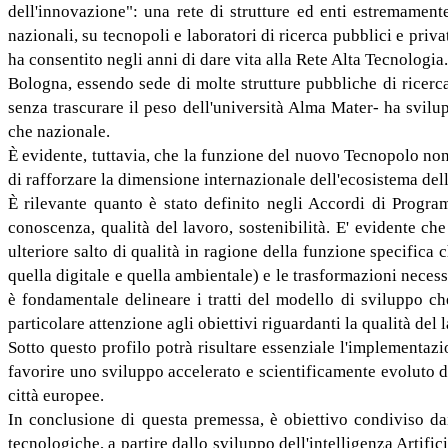
dell'innovazione": una rete di strutture ed enti estremament
nazionali, su tecnopoli e laboratori di ricerca pubblici e pri
ha consentito negli anni di dare vita alla Rete Alta Tecnologia.
Bologna, essendo sede di molte strutture pubbliche di ricerca
senza trascurare il peso dell'università Alma Mater- ha svilu
che nazionale.
È evidente, tuttavia, che la funzione del nuovo Tecnopolo non 
di rafforzare la dimensione internazionale dell'ecosistema del
È rilevante quanto è stato definito negli Accordi di Progra
conoscenza, qualità del lavoro, sostenibilità. E' evidente che
ulteriore salto di qualità in ragione della funzione specifica
quella digitale e quella ambientale) e le trasformazioni neces
è fondamentale delineare i tratti del modello di sviluppo che 
particolare attenzione agli obiettivi riguardanti la qualità del 
Sotto questo profilo potrà risultare essenziale l'implementaz
favorire uno sviluppo accelerato e scientificamente evoluto 
città europee.
In conclusione di questa premessa, è obiettivo condiviso da
tecnologiche, a partire dallo sviluppo dell'intelligenza Artifi