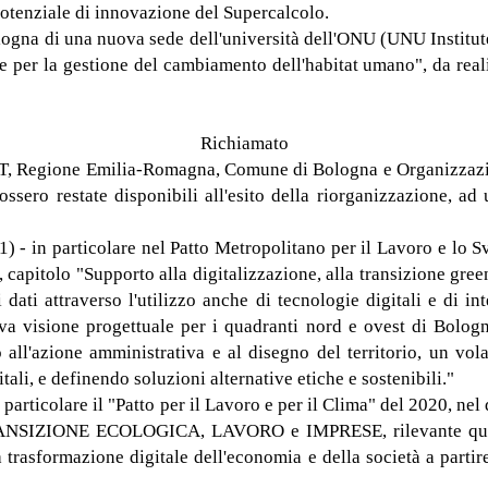
potenziale di innovazione del Supercalcolo.
ologna di una nuova sede dell'università dell'ONU (UNU Institu
ale per la gestione del cambiamento dell'habitat umano", da real
Richiamato
 BAT, Regione Emilia-Romagna, Comune di Bologna e Organizzazio
ssero restate disponibili all'esito della riorganizzazione, ad u
1) - in particolare nel Patto Metropolitano per il Lavoro e lo S
apitolo "Supporto alla digitalizzazione, alla transizione green.
 dati attraverso l'utilizzo anche di tecnologie digitali e di int
ova visione progettuale per i quadranti nord e ovest di Bolog
all'azione amministrativa e al disegno del territorio, un vola
ali, e definendo soluzioni alternative etiche e sostenibili."
n particolare il "Patto per il Lavoro e per il Clima" del 2020, nel
RANSIZIONE ECOLOGICA, LAVORO e IMPRESE, rilevante quanto s
 trasformazione digitale dell'economia e della società a partire 