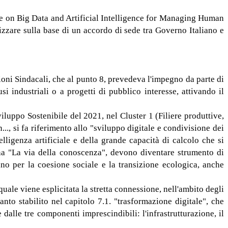
te on Big Data and Artificial Intelligence for Managing Human
izzare sulla base di un accordo di sede tra Governo Italiano e
ni Sindacali, che al punto 8, prevedeva l'impegno da parte di
si industriali o a progetti di pubblico interesse, attivando il
viluppo Sostenibile del 2021, nel Cluster 1 (Filiere produttive,
.., si fa riferimento allo "sviluppo digitale e condivisione dei
elligenza artificiale e della grande capacità di calcolo che si
na "La via della conoscenza", devono diventare strumento di
no per la coesione sociale e la transizione ecologica, anche
 quale viene esplicitata la stretta connessione, nell'ambito degli
tabilito nel capitolo 7.1. "trasformazione digitale", che
dalle tre componenti imprescindibili: l'infrastrutturazione, il