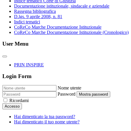
Indice tematico Corte di Giustizia
Documentazione istituzionale, sindacale e aziendale
Rassegna bibliografica
D.lgs. 9 aprile 2008, n. 81
Indici tematici
CoReCo Marche Documentazione Istituzionale
CoReCo Marche Documentazione Istituzionale (Cronologico)
User Menu
PRIN INSPIRE
Login Form
Nome utente
Password
Mostra password
Ricordami
Accesso
Hai dimenticato la tua password?
Hai dimenticato il tuo nome utente?