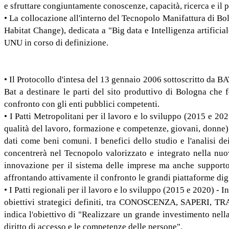
e sfruttare congiuntamente conoscenze, capacità, ricerca e il 
• La collocazione all'interno del Tecnopolo Manifattura di B
Habitat Change), dedicata a "Big data e Intelligenza artifici
UNU in corso di definizione.
• Il Protocollo d'intesa del 13 gennaio 2006 sottoscritto da
Bat a destinare le parti del sito produttivo di Bologna che fo
confronto con gli enti pubblici competenti.
• I Patti Metropolitani per il lavoro e lo sviluppo (2015 e 202
qualità del lavoro, formazione e competenze, giovani, donne), c
dati come beni comuni. I benefici dello studio e l'analisi dei
concentrerà nel Tecnopolo valorizzato e integrato nella nu
innovazione per il sistema delle imprese ma anche supporto 
affrontando attivamente il confronto le grandi piattaforme digit
• I Patti regionali per il lavoro e lo sviluppo (2015 e 2020) - I
obiettivi strategici definiti, tra CONOSCENZA, SAPERI, T
indica l'obiettivo di "Realizzare un grande investimento nella
diritto di accesso e le competenze delle persone".