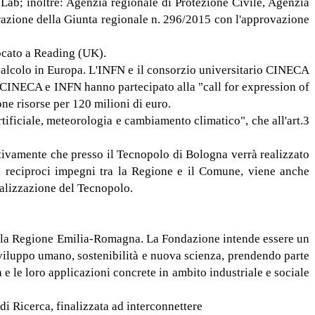
3Lab; inoltre: Agenzia regionale di Protezione Civile, Agenzia
razione della Giunta regionale n. 296/2015 con l'approvazione
ocato a Reading (UK).
calcolo in Europa. L'INFN e il consorzio universitario CINECA
e CINECA e INFN hanno partecipato alla "call for expression of
e risorse per 120 milioni di euro.
ificiale, meteorologia e cambiamento climatico", che all'art.3
ivamente che presso il Tecnopolo di Bologna verrà realizzato
e i reciproci impegni tra la Regione e il Comune, viene anche
ealizzazione del Tecnopolo.
alla Regione Emilia-Romagna. La Fondazione intende essere un
 sviluppo umano, sostenibilità e nuova scienza, prendendo parte
e le loro applicazioni concrete in ambito industriale e sociale
di Ricerca, finalizzata ad interconnettere