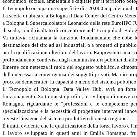
economico, sociale, ambientale e digitale per il territorio bol
Il Tecnopolo occupa una superficie di 120.000 mq., dei quali 1
La scelta di ubicare a Bologna il Data Center del Centro Me
a Bologna il Supercalcolatore Leonardo della rete EuroHPC JU
di scala, con il risultato di concentrare nel Tecnopolo di Bolo
Va tuttavia richiamata la funzione fondamentale che ebbe l
destinazione del sito ad usi industriali o a progetti di pubbli
per la qualificazione ulteriore del lavoro. Rappresentò una sc
profondamente condivisa dagli amministratori pubblici di allo
Emerge con nettezza il ruolo del soggetto pubblico, a dimostr
della necessaria convergenza dei soggetti privati. Ma ciò pro
processi democratici: la capacità o meno del sistema pubblico d
Il Tecnopolo di Bologna, Data Valley Hub, avrà un forte i
funzionamento. Sotto questo profilo, lo sviluppo di nuove co
Romagna, riguardante le "professioni e le competenze per l
specializzazione e la necessità di progettare interventi inno
investe l'insieme del sistema produttivo di questa regione.
È infatti evidente che la qualificazione della forza lavoro e l
Il lavoro sviluppato in questi anni in Emilia Romagna, fr