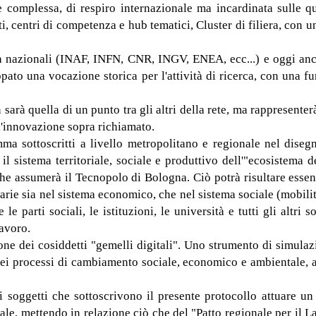
e complessa, di respiro internazionale ma incardinata sulle qua
vati, centri di competenza e hub tematici, Cluster di filiera, co
 nazionali (INAF, INFN, CNR, INGV, ENEA, ecc...) e oggi anche 
ppato una vocazione storica per l'attività di ricerca, con una 
sarà quella di un punto tra gli altri della rete, ma rappresente
l'innovazione sopra richiamato.
mma sottoscritti a livello metropolitano e regionale nel diseg
 il sistema territoriale, sociale e produttivo dell'"ecosistema
 che assumerà il Tecnopolo di Bologna. Ciò potrà risultare essen
sarie sia nel sistema economico, che nel sistema sociale (mobilit
le parti sociali, le istituzioni, le università e tutti gli altri
lavoro.
ione dei cosiddetti "gemelli digitali". Uno strumento di simulaz
dei processi di cambiamento sociale, economico e ambientale, an
i soggetti che sottoscrivono il presente protocollo attuare u
ciale, mettendo in relazione ciò che del "Patto regionale per il L