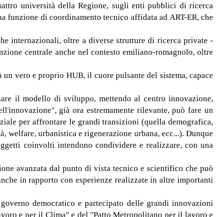
ttro università della Regione, sugli enti pubblici di ricerca
n una funzione di coordinamento tecnico affidata ad ART-ER, che
internazionali, oltre a diverse strutture di ricerca private -
funzione centrale anche nel contesto emiliano-romagnolo, oltre
rà un vero e proprio HUB, il cuore pulsante del sistema, capace
nare il modello di sviluppo, mettendo al centro innovazione,
 dell'innovazione", già ora estremamente rilevante, può fare un
ziale per affrontare le grandi transizioni (quella demografica,
à, welfare, urbanistica e rigenerazione urbana, ecc...). Dunque
 soggetti coinvolti intendono condividere e realizzare, con una
ione avanzata dal punto di vista tecnico e scientifico che può
che in rapporto con esperienze realizzate in altre importanti
n governo democratico e partecipato delle grandi innovazioni
avoro e per il Clima" e del "Patto Metropolitano per il lavoro e