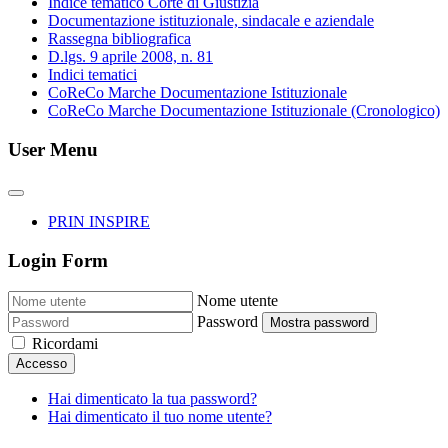
Indice tematico Corte di Giustizia
Documentazione istituzionale, sindacale e aziendale
Rassegna bibliografica
D.lgs. 9 aprile 2008, n. 81
Indici tematici
CoReCo Marche Documentazione Istituzionale
CoReCo Marche Documentazione Istituzionale (Cronologico)
User Menu
PRIN INSPIRE
Login Form
Nome utente
Password
Mostra password
Ricordami
Accesso
Hai dimenticato la tua password?
Hai dimenticato il tuo nome utente?