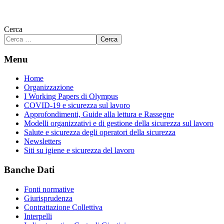
Cerca
Cerca
Menu
Home
Organizzazione
I Working Papers di Olympus
COVID-19 e sicurezza sul lavoro
Approfondimenti, Guide alla lettura e Rassegne
Modelli organizzativi e di gestione della sicurezza sul lavoro
Salute e sicurezza degli operatori della sicurezza
Newsletters
Siti su igiene e sicurezza del lavoro
Banche Dati
Fonti normative
Giurisprudenza
Contrattazione Collettiva
Interpelli