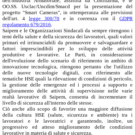
dell'industria Armatoriale, assistita da Confitarma, e le
OO.SS. Usclac/Uncdim/Smacd per la presentazione del
progetto "Smart Cameras", in ottemperanza alle previsioni
dell'art. 4
legge 300/70
e in coerenza con il
GDPR
regolamento 679/2016
.
Saipem e le Organizzazioni Sindacali da sempre ritengono i
temi della salute e della sicurezza dei lavoratori, quali valori
primari ed irrinunciabili da promuovere e salvaguardare e
fattori imprescindibili per lo sviluppo delle attività
produttive e lavorative. Le Parti, in considerazione
dell'evoluzione dello scenario di riferimento in ambito di
innovazione tecnologica, ritengono pertanto che l'utilizzo
delle nuove tecnologie digitali, con riferimento alle
tematiche HSE quali la rilevazione di condizioni di pericolo,
la gestione delle emergenze ed i processi a supporto e
miglioramento delle attività di supervisione nelle varie
realtà lavorative di Saipem, consenta di incrementare il
livello di sicurezza all'interno delle stesse.
Ciò anche allo scopo di favorire una maggiore diffusione
della cultura HSE (salute, sicurezza e ambiente) tra i
lavoratori e le lavoratrici e garantendo, inoltre, un
progressivo ed atteso miglioramento delle condizioni
lavorative in materia di salute e sicurezza.