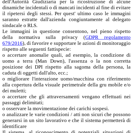
dell'Autorità Giudiziaria per la ricostruzione di alcune
dinamiche incidentali o di mancati incidenti al fine di evitare
il ripetersi degli stessi. Per quest' ultimo caso le immagini
saranno estratte dall'azienda congiuntamente al delegato
sindacale o RLS.
Le immagini in questione consentono, nel pieno rispetto
della normativa sulla privacy (
GDPR regolamento
679/2016
), di favorire e supportare le azioni di monitoraggio
rispetto alle seguenti fattispecie:
o accertare anomalie quali, ad esempio, la condizione di
uomo a terra (Man Down), l'assenza o la non corretta
posizione dei DPI rispetto alla sagoma della persona, la
caduta di oggetti dall'alto, ecc.;
o migliorare l'interazione uomo/macchina con riferimento
alla copertura della visuale perimetrale della gru mobile e/o
dei muletti;
o accertare che gli attraversamenti vengano effettuati nei
passaggi delimitati;
o osservare la movimentazione dei carichi sospesi.
o analizzare le varie condizioni / atti non sicuri che possono
generarsi in un sito lavorativo e che il sistema permetterà di
identificare
Il sistema, al riconoscimento di potenziali situazioni di