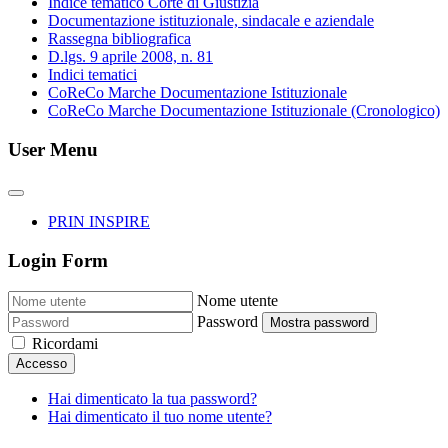
Indice tematico Corte di Giustizia
Documentazione istituzionale, sindacale e aziendale
Rassegna bibliografica
D.lgs. 9 aprile 2008, n. 81
Indici tematici
CoReCo Marche Documentazione Istituzionale
CoReCo Marche Documentazione Istituzionale (Cronologico)
User Menu
PRIN INSPIRE
Login Form
Nome utente
Password
Mostra password
Ricordami
Accesso
Hai dimenticato la tua password?
Hai dimenticato il tuo nome utente?