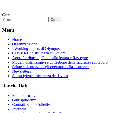
Cerca
Cerca
Menu
Home
Organizzazione
I Working Papers di Olympus
COVID-19 e sicurezza sul lavoro
Approfondimenti, Guide alla lettura e Rassegne
Modelli organizzativi e di gestione della sicurezza sul lavoro
Salute e sicurezza degli operatori della sicurezza
Newsletters
Siti su igiene e sicurezza del lavoro
Banche Dati
Fonti normative
Giurisprudenza
Contrattazione Collettiva
Interpelli