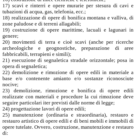
17) scavi e rinterri e opere murarie per stesura di cavi e
tubazioni di acqua, gas, telefonia, ecc.;
18) realizzazione di opere di bonifica montana e valliva, di
zone paludose e di terreni allagabili;
19) costruzione di opere marittime, lacuali e lagunari in
genere;
20) movimenti di terra e cioè scavi (anche per ricerche
archeologiche e geognostiche, preparazione di aree
fabbricabili, terrapieni e simili);
21) esecuzione di segnaletica stradale orizzontale; posa in
opera di segnaletica;
22) demolizione e rimozione di opere edili in materiale a
base e/o contenente amianto e/o sostanze riconosciute
nocive;
23) demolizione, rimozione e bonifica di opere edili
realizzate con materiali e procedure la cui rimozione deve
seguire particolari iter previsti dalle norme di legge;
24) progettazione lavori di opere edili;
25) manutenzione (ordinaria e straordinaria), restauro e
restauro artistico di opere edili e di beni mobili e immobili di
opere tutelate. Ovvero, costruzione, manutenzione e restauro
di: