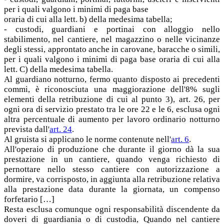
per i quali valgono i minimi di paga base
oraria di cui alla lett. b) della medesima tabella;
- custodi, guardiani e portinai con alloggio nello
stabilimento, nel cantiere, nel magazzino o nelle vicinanze
degli stessi, approntato anche in carovane, baracche o simili,
per i quali valgono i minimi di paga base oraria di cui alla
lett. C) della medesima tabella.
Al guardiano notturno, fermo quanto disposto ai precedenti
commi, è riconosciuta una maggiorazione dell'8% sugli
elementi della retribuzione di cui al punto 3), art. 26, per
ogni ora di servizio prestato tra le ore 22 e le 6, esclusa ogni
altra percentuale di aumento per lavoro ordinario notturno
prevista dall'
art. 24
.
Al gruista si applicano le norme contenute nell'
art. 6
.
All'operaio di produzione che durante il giorno dà la sua
prestazione in un cantiere, quando venga richiesto di
pernottare nello stesso cantiere con autorizzazione a
dormire, va corrisposto, in aggiunta alla retribuzione relativa
alla prestazione data durante la giornata, un compenso
forfetario […]
Resta esclusa comunque ogni responsabilità discendente da
doveri di guardiania o di custodia, Quando nel cantiere