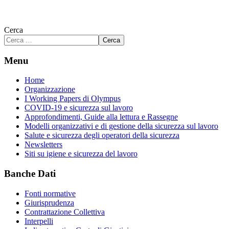
Cerca
Cerca
Menu
Home
Organizzazione
I Working Papers di Olympus
COVID-19 e sicurezza sul lavoro
Approfondimenti, Guide alla lettura e Rassegne
Modelli organizzativi e di gestione della sicurezza sul lavoro
Salute e sicurezza degli operatori della sicurezza
Newsletters
Siti su igiene e sicurezza del lavoro
Banche Dati
Fonti normative
Giurisprudenza
Contrattazione Collettiva
Interpelli