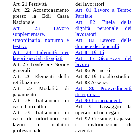
Art. 21 Festività
dei lavoratori
Art. 22 Accantonamento
Art. 81 Lavoro a Tempo
presso la Edil Cassa
Parziale
Nazionale
Art. 82 Tutela della
Art. 23 Lavoro
dignità personale dei
supplementare,
lavoratori
straordinario, notturno e
Art. 83 Lavoro delle
festivo
donne e dei fanciulli
Art. 24 Indennità per
Art. 84 Diritti
lavori speciali disagiati
Art. 85 Sicurezza del
Art. 25 Trasferta - Norme
lavoro
generali
Art. 86 Permessi
Art. 26 Elementi della
Art. 87 Diritto allo studio
retribuzione
Art. 88 Assenze
Art. 27 Modalità di
Art. 89 Provvedimenti
pagamento
disciplinari
Art. 28 Trattamento in
Art. 90 Licenziamenti
caso di malattia
Art. 91 Passaggio da
Art. 29 Trattamento in
operaio ad impiegato
caso di infortunio sul
Art. 92 Cessione, trapasso
lavoro o malattia
e trasformazione di
professionale
azienda