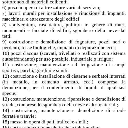
sottofondo di materiali coibenti;
6) posa in opera di attrezzature varie di servizio;
7) lavori murali per installazione e rimozione di impianti,
macchinari e attrezzature degli edifici
8) spolveratura, raschiatura, pulitura in genere di muri,
monumenti e facciate di edifici, sgombero della neve dai
tetti;
9) costruzione e demolizione di fognature, pozzi neri o
perdenti, fosse biologiche, impianti di depurazione ecc.;
10) pozzi d'acqua (scavati, trivellati o realizzati con sistema
autoaffondante) per uso potabile, industriale o irriguo;
11) costruzione, manutenzione ed irrigazione di campi
sportivi, parchi, giardini e simili;
12) costruzione o installazione di cisterne e serbatoi interrati
(in metallo, in cemento armato, ecc.) compresa la
demolizione, per il contenimento di liquidi di qualsiasi
specie;
13) costruzione, manutenzione, riparazione e demolizione di
strade, compreso lo sgombero della neve e altri materiali;
14) costruzione, manutenzione e demolizione di strade
ferrate e tranvie;
15) messa in opera di pali, tralicci e simili;
16) costruzione di linee elettriche e telefoniche;