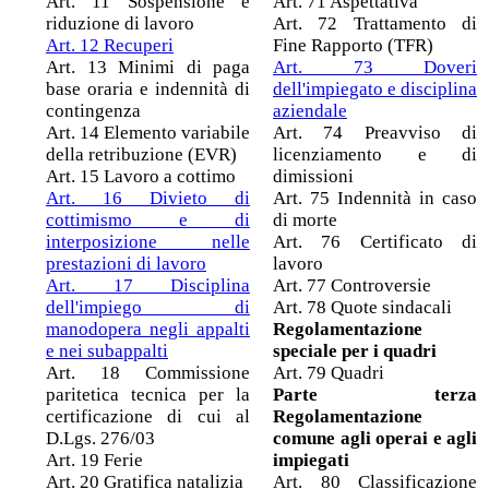
Art. 11 Sospensione e
Art. 71 Aspettativa
riduzione di lavoro
Art. 72 Trattamento di
Art. 12 Recuperi
Fine Rapporto (TFR)
Art. 13 Minimi di paga
Art. 73 Doveri
base oraria e indennità di
dell'impiegato e disciplina
contingenza
aziendale
Art. 14 Elemento variabile
Art. 74 Preavviso di
della retribuzione (EVR)
licenziamento e di
Art. 15 Lavoro a cottimo
dimissioni
Art. 16 Divieto di
Art. 75 Indennità in caso
cottimismo e di
di morte
interposizione nelle
Art. 76 Certificato di
prestazioni di lavoro
lavoro
Art. 17 Disciplina
Art. 77 Controversie
dell'impiego di
Art. 78 Quote sindacali
manodopera negli appalti
Regolamentazione
e nei subappalti
speciale per i quadri
Art. 18 Commissione
Art. 79 Quadri
paritetica tecnica per la
Parte terza
certificazione di cui al
Regolamentazione
D.Lgs. 276/03
comune agli operai e agli
Art. 19 Ferie
impiegati
Art. 20 Gratifica natalizia
Art. 80 Classificazione