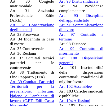
Art. 30 Congedo
Art. 93 Diritti sindacali
matrimoniale
Art. 94 Previdenza
Art. 31 Anzianità
complementare
Professionale Edile
Art. 95 Disciplina
(A.P.E.)
dell'apprendistato
Art. 32 Conservazione
Art. 96 Somministrazione
degli utensili
di lavoro
Art. 33 Preavviso
Art. 97 Contratto a
Art. 34 Indennità in caso
termine
di morte
Art. 98 Distacco
Art. 35 Controversie
Art. 99 Contratto di
Art. 36 Reclami
inserimento
Art. 37 Comitati tecnici
Art. 100 Disposizioni
paritetici per le
generali
controversie
Art. 101 Inscindibilità
Art. 38 Trattamento di
delle disposizioni
Fine Rapporto (TFR)
contrattuali, condizioni di
Art. 39 Comitati Paritetici
miglior favore
Territoriali per la
Art. 102 Assemblee
prevenzione, infortuni,
Art. 103 Cariche sindacali
l'igiene e l'ambiente di
e pubbliche
lavoro (C.P.T. Edil Cassa
Art. 104 Affissioni
Nazionale)
Art. 105 Decorrenza e