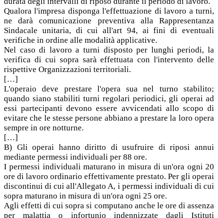
durata degli intervalli di riposo durante il periodo di lavoro.
Qualora l'impresa disponga l'effettuazione di lavoro a turni,
ne darà comunicazione preventiva alla Rappresentanza
Sindacale unitaria, di cui all'art 94, ai fini di eventuali
verifiche in ordine alle modalità applicative.
Nel caso di lavoro a turni disposto per lunghi periodi, la
verifica di cui sopra sarà effettuata con l'intervento delle
rispettive Organizzazioni territoriali.
[…]
L'operaio deve prestare l'opera sua nel turno stabilito;
quando siano stabiliti turni regolari periodici, gli operai ad
essi partecipanti devono essere avvicendati allo scopo di
evitare che le stesse persone abbiano a prestare la loro opera
sempre in ore notturne.
[…]
B) Gli operai hanno diritto di usufruire di riposi annui
mediante permessi individuali per 88 ore.
I permessi individuali maturano in misura di un'ora ogni 20
ore di lavoro ordinario effettivamente prestato. Per gli operai
discontinui di cui all'Allegato A, i permessi individuali di cui
sopra maturano in misura di un'ora ogni 25 ore.
Agli effetti di cui sopra si computano anche le ore di assenza
per malattia o infortunio indennizzate dagli Istituti