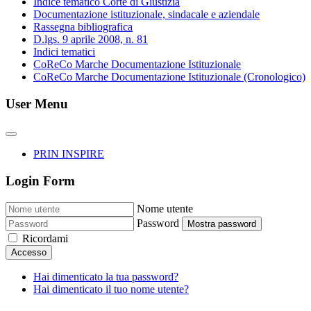
Indice tematico Corte di Giustizia
Documentazione istituzionale, sindacale e aziendale
Rassegna bibliografica
D.lgs. 9 aprile 2008, n. 81
Indici tematici
CoReCo Marche Documentazione Istituzionale
CoReCo Marche Documentazione Istituzionale (Cronologico)
User Menu
PRIN INSPIRE
Login Form
Nome utente
Password
Mostra password
Ricordami
Accesso
Hai dimenticato la tua password?
Hai dimenticato il tuo nome utente?