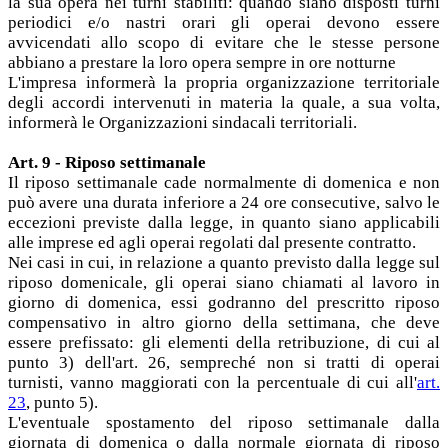
la sua opera nei turni stabiliti: quando siano disposti turni
periodici e/o nastri orari gli operai devono essere
avvicendati allo scopo di evitare che le stesse persone
abbiano a prestare la loro opera sempre in ore notturne
L'impresa informerà la propria organizzazione territoriale
degli accordi intervenuti in materia la quale, a sua volta,
informerà le Organizzazioni sindacali territoriali.
Art. 9 - Riposo settimanale
Il riposo settimanale cade normalmente di domenica e non
può avere una durata inferiore a 24 ore consecutive, salvo le
eccezioni previste dalla legge, in quanto siano applicabili
alle imprese ed agli operai regolati dal presente contratto.
Nei casi in cui, in relazione a quanto previsto dalla legge sul
riposo domenicale, gli operai siano chiamati al lavoro in
giorno di domenica, essi godranno del prescritto riposo
compensativo in altro giorno della settimana, che deve
essere prefissato: gli elementi della retribuzione, di cui al
punto 3) dell'art. 26, sempreché non si tratti di operai
turnisti, vanno maggiorati con la percentuale di cui all'
art.
23
, punto 5).
L'eventuale spostamento del riposo settimanale dalla
giornata di domenica o dalla normale giornata di riposo