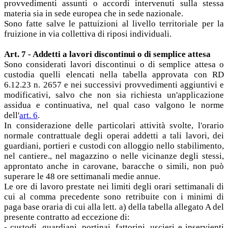
provvedimenti assunti o accordi intervenuti sulla stessa
materia sia in sede europea che in sede nazionale.
Sono fatte salve le pattuizioni al livello territoriale per la
fruizione in via collettiva di riposi individuali.
Art. 7 - Addetti a lavori discontinui o di semplice attesa
Sono considerati lavori discontinui o di semplice attesa o
custodia quelli elencati nella tabella approvata con RD
6.12.23 n. 2657 e nei successivi provvedimenti aggiuntivi e
modificativi, salvo che non sia richiesta un'applicazione
assidua e continuativa, nel qual caso valgono le norme
dell'
art. 6
.
In considerazione delle particolari attività svolte, l'orario
normale contrattuale degli operai addetti a tali lavori, dei
guardiani, portieri e custodi con alloggio nello stabilimento,
nel cantiere., nel magazzino o nelle vicinanze degli stessi,
approntato anche in carovane, baracche o simili, non può
superare le 48 ore settimanali medie annue.
Le ore di lavoro prestate nei limiti degli orari settimanali di
cui al comma precedente sono retribuite con i minimi di
paga base oraria di cui alla lett. a) della tabella allegato A del
presente contratto ad eccezione di:
- custodi, guardiani, portinai, fattorini, uscieri e inservienti