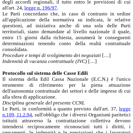
degli accordi regionali, il tutto entro le previsioni di cui
all'art. 24,
legge n. 196/97
.
Le Parti concordano che, in caso di contrasto in ordine
all'applicazione della normativa su indicata, le relative
questioni, ad iniziativa anche di una sola delle Parti
territoriali, siano demandate al livello nazionale il quale,
entro 15 giorni dalla richiesta, assumerà le conseguenti
determinazioni tenendo conto della realtà contrattuale
consolidata.
Procedure e tempi di svolgimento dei negoziati
[…]
Indennità di vacanza contrattuale (IVC)
[…]
Protocollo sul sistema delle Casse Edili
Il sistema della Edil Cassa Nazionale (E.C.N.) è l'unico
strumento di riferimento per la piena attuazione
dell'autonomia contrattuale dei settori e delle imprese di cui
alla sfera di applicazione.
Disciplina generale del presente CCNL
Le Parti, in conformità a quanto previsto dall'art. 37,
legge
n.109, 11.2.94
, sull'obbligo che i diversi Organismi paritetici
istituiti attraverso la contrattazione collettiva devono
intendersi reciprocamente riconosciuti tutti i diritti, i
versamenti, le indennità e le prestazioni che i lavoratori