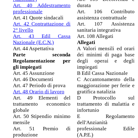
Art. 40 Addestramento
durata
professionale
Art. 106 Contributo
Art. 41 Quote sindacali
assistenza contrattuale
Art. 42 Contrattazione di
Art. 107 Assistenza
2° livello
sanitaria integrativa
Art. 43 Edil Cassa
Art. 108 Allegati
Nazionale (E.C.N.)
Allegati
Art. 44 Aspettativa
A Valori mensili ed orari
Parte seconda
dei minimi di paga base
Regolamentazione per
degli operai e degli
gli impiegati
impiegati
Art. 45 Assunzione
B Edil Cassa Nazionale
Art. 46 Documenti
C Accantonamento della
Art. 47 Periodo di prova
maggiorazione per ferie e
Art. 48 Orario di lavoro
gratifica natalizia
Art. 49 Elementi del
D Protocollo sul
trattamento economico
trattamento di malattia e
globale
infortunio
Art. 50 Stipendio minimo
E Regolamento
mensile
dell'Anzianità
Art. 51 Premio di
professionale Edile
produzione
(A.P.E.)