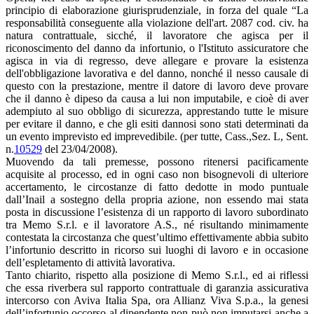
principio di elaborazione giurisprudenziale, in forza del quale “La
responsabilità conseguente alla violazione dell'art. 2087 cod. civ. ha
natura contrattuale, sicché, il lavoratore che agisca per il
riconoscimento del danno da infortunio, o l'Istituto assicuratore che
agisca in via di regresso, deve allegare e provare la esistenza
dell'obbligazione lavorativa e del danno, nonché il nesso causale di
questo con la prestazione, mentre il datore di lavoro deve provare
che il danno è dipeso da causa a lui non imputabile, e cioè di aver
adempiuto al suo obbligo di sicurezza, apprestando tutte le misure
per evitare il danno, e che gli esiti dannosi sono stati determinati da
un evento imprevisto ed imprevedibile. (per tutte, Cass.,Sez. L, Sent.
n.
10529
del 23/04/2008).
Muovendo da tali premesse, possono ritenersi pacificamente
acquisite al processo, ed in ogni caso non bisognevoli di ulteriore
accertamento, le circostanze di fatto dedotte in modo puntuale
dall’Inail a sostegno della propria azione, non essendo mai stata
posta in discussione l’esistenza di un rapporto di lavoro subordinato
tra Memo S.r.l. e il lavoratore A.S., né risultando minimamente
contestata la circostanza che quest’ultimo effettivamente abbia subito
l’infortunio descritto in ricorso sui luoghi di lavoro e in occasione
dell’espletamento di attività lavorativa.
Tanto chiarito, rispetto alla posizione di Memo S.r.l., ed ai riflessi
che essa riverbera sul rapporto contrattuale di garanzia assicurativa
intercorso con Aviva Italia Spa, ora Allianz Viva S.p.a., la genesi
dell’infortunio occorso al dipendente non può non imputarsi anche a