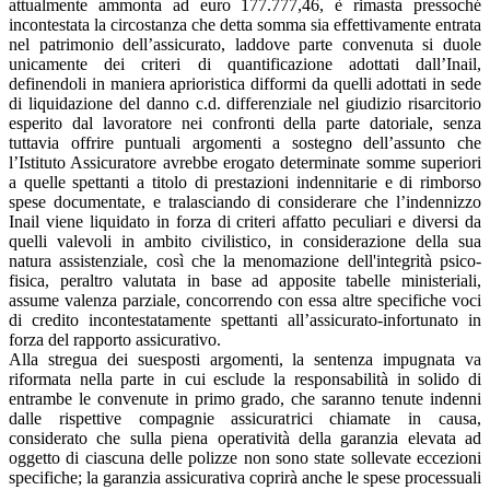
attualmente ammonta ad euro 177.777,46, è rimasta pressoché
incontestata la circostanza che detta somma sia effettivamente entrata
nel patrimonio dell’assicurato, laddove parte convenuta si duole
unicamente dei criteri di quantificazione adottati dall’Inail,
definendoli in maniera aprioristica difformi da quelli adottati in sede
di liquidazione del danno c.d. differenziale nel giudizio risarcitorio
esperito dal lavoratore nei confronti della parte datoriale, senza
tuttavia offrire puntuali argomenti a sostegno dell’assunto che
l’Istituto Assicuratore avrebbe erogato determinate somme superiori
a quelle spettanti a titolo di prestazioni indennitarie e di rimborso
spese documentate, e tralasciando di considerare che l’indennizzo
Inail viene liquidato in forza di criteri affatto peculiari e diversi da
quelli valevoli in ambito civilistico, in considerazione della sua
natura assistenziale, così che la menomazione dell'integrità psico-
fisica, peraltro valutata in base ad apposite tabelle ministeriali,
assume valenza parziale, concorrendo con essa altre specifiche voci
di credito incontestatamente spettanti all’assicurato-infortunato in
forza del rapporto assicurativo.
Alla stregua dei suesposti argomenti, la sentenza impugnata va
riformata nella parte in cui esclude la responsabilità in solido di
entrambe le convenute in primo grado, che saranno tenute indenni
dalle rispettive compagnie assicuratrici chiamate in causa,
considerato che sulla piena operatività della garanzia elevata ad
oggetto di ciascuna delle polizze non sono state sollevate eccezioni
specifiche; la garanzia assicurativa coprirà anche le spese processuali