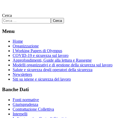
Cerca
Cerca
Menu
Home
Organizzazione
I Working Papers di Olympus
COVID-19 e sicurezza sul lavoro
Approfondimenti, Guide alla lettura e Rassegne
Modelli organizzativi e di gestione della sicurezza sul lavoro
Salute e sicurezza degli operatori della sicurezza
Newsletters
Siti su igiene e sicurezza del lavoro
Banche Dati
Fonti normative
Giurisprudenza
Contrattazione Collettiva
Interpelli