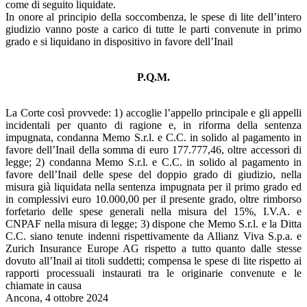
come di seguito liquidate.
In onore al principio della soccombenza, le spese di lite dell’intero
giudizio vanno poste a carico di tutte le parti convenute in primo
grado e si liquidano in dispositivo in favore dell’Inail
P.Q.M.
La Corte così provvede: 1) accoglie l’appello principale e gli appelli
incidentali per quanto di ragione e, in riforma della sentenza
impugnata, condanna Memo S.r.l. e C.C. in solido al pagamento in
favore dell’Inail della somma di euro 177.777,46, oltre accessori di
legge; 2) condanna Memo S.r.l. e C.C. in solido al pagamento in
favore dell’Inail delle spese del doppio grado di giudizio, nella
misura già liquidata nella sentenza impugnata per il primo grado ed
in complessivi euro 10.000,00 per il presente grado, oltre rimborso
forfetario delle spese generali nella misura del 15%, I.V.A. e
CNPAF nella misura di legge; 3) dispone che Memo S.r.l. e la Ditta
C.C. siano tenute indenni rispettivamente da Allianz Viva S.p.a. e
Zurich Insurance Europe AG rispetto a tutto quanto dalle stesse
dovuto all’Inail ai titoli suddetti; compensa le spese di lite rispetto ai
rapporti processuali instaurati tra le originarie convenute e le
chiamate in causa
Ancona, 4 ottobre 2024