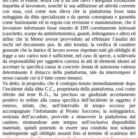
nel caso in esame, senza che a tal fine rilevi l’adeguata formazione
impartita al lavoratore, nonché la sua adibizione ad attività coerente
con essa, così come non rileva che la piattaforma fosse stata
noleggiata da ditta specializzata e da questa consegnata e garantita
come funzionante ed in regola con revisione e manutenzione, che il
lavoratore infortunato fosse munito di DPI correttamente indossati
(caschetto, scarpe da antinfortunistica, guanti, imbragatura e altro) ed
infine che la Memo avesse provveduto ad effettuare l’analisi dei
rischi nel documento pos. In altri termini, la verifica di carattere
generale che la datrice di lavoro avesse rispettato tutti gli obblighi di
legge a suo carico non è sufficiente, nel caso di specie, a sollevarla
da responsabilità per oggettiva carenza in atti di elementi idonei ad
accertare la specifica causa in concreto dotata di autonoma valenza
determinante il distacco della piattaforma, tale da interrompere il
nesso causale cui si è fatto cenno innanzi.
Va detto, in proposito, che il contegno tenuto immediatamente dopo
l’incidente dalla ditta C.C., proprietaria della piattaforma, così come
riferito dal teste B..G., ha precluso un giudiziale accertamento
positivo in ordine alla causa specifica dell’incidente in oggetto; è
emerso, infatti, che, nell’intervallo di tempo occorso per
accompagnare l’infortunato al Pronto Soccorso, la noleggiatrice,
notiziata dell’accaduto, provvide a rimuovere la piattaforma dal
cantiere, rientrandone ante tempus nell’esclusiva disponibilità
materiale, quindi ponendo in essere una condotta non soltanto
inadempiente agli obblighi assunti fino al termine di scadenza del