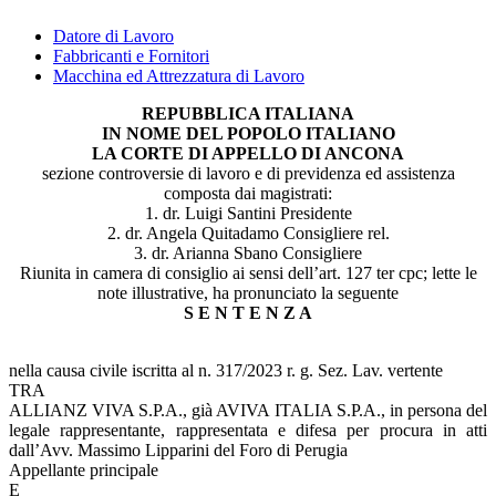
Datore di Lavoro
Fabbricanti e Fornitori
Macchina ed Attrezzatura di Lavoro
REPUBBLICA ITALIANA
IN NOME DEL POPOLO ITALIANO
LA CORTE DI APPELLO DI ANCONA
sezione controversie di lavoro e di previdenza ed assistenza
composta dai magistrati:
1. dr. Luigi Santini Presidente
2. dr. Angela Quitadamo Consigliere rel.
3. dr. Arianna Sbano Consigliere
Riunita in camera di consiglio ai sensi dell’art. 127 ter cpc; lette le
note illustrative, ha pronunciato la seguente
S E N T E N Z A
nella causa civile iscritta al n. 317/2023 r. g. Sez. Lav. vertente
TRA
ALLIANZ VIVA S.P.A., già AVIVA ITALIA S.P.A., in persona del
legale rappresentante, rappresentata e difesa per procura in atti
dall’Avv. Massimo Lipparini del Foro di Perugia
Appellante principale
E