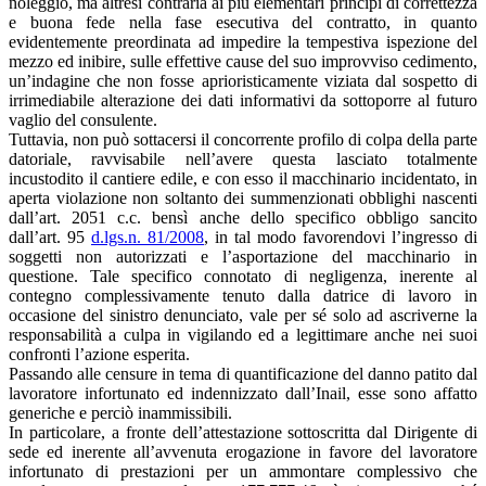
noleggio, ma altresì contraria ai più elementari principi di correttezza
e buona fede nella fase esecutiva del contratto, in quanto
evidentemente preordinata ad impedire la tempestiva ispezione del
mezzo ed inibire, sulle effettive cause del suo improvviso cedimento,
un’indagine che non fosse aprioristicamente viziata dal sospetto di
irrimediabile alterazione dei dati informativi da sottoporre al futuro
vaglio del consulente.
Tuttavia, non può sottacersi il concorrente profilo di colpa della parte
datoriale, ravvisabile nell’avere questa lasciato totalmente
incustodito il cantiere edile, e con esso il macchinario incidentato, in
aperta violazione non soltanto dei summenzionati obblighi nascenti
dall’art. 2051 c.c. bensì anche dello specifico obbligo sancito
dall’art. 95
d.lgs.n. 81/2008
, in tal modo favorendovi l’ingresso di
soggetti non autorizzati e l’asportazione del macchinario in
questione. Tale specifico connotato di negligenza, inerente al
contegno complessivamente tenuto dalla datrice di lavoro in
occasione del sinistro denunciato, vale per sé solo ad ascriverne la
responsabilità a culpa in vigilando ed a legittimare anche nei suoi
confronti l’azione esperita.
Passando alle censure in tema di quantificazione del danno patito dal
lavoratore infortunato ed indennizzato dall’Inail, esse sono affatto
generiche e perciò inammissibili.
In particolare, a fronte dell’attestazione sottoscritta dal Dirigente di
sede ed inerente all’avvenuta erogazione in favore del lavoratore
infortunato di prestazioni per un ammontare complessivo che