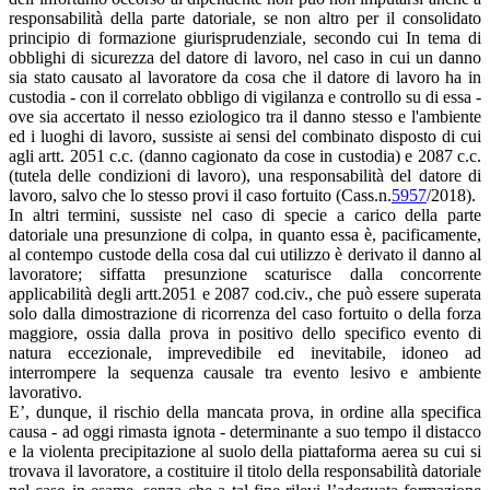
responsabilità della parte datoriale, se non altro per il consolidato
principio di formazione giurisprudenziale, secondo cui In tema di
obblighi di sicurezza del datore di lavoro, nel caso in cui un danno
sia stato causato al lavoratore da cosa che il datore di lavoro ha in
custodia - con il correlato obbligo di vigilanza e controllo su di essa -
ove sia accertato il nesso eziologico tra il danno stesso e l'ambiente
ed i luoghi di lavoro, sussiste ai sensi del combinato disposto di cui
agli artt. 2051 c.c. (danno cagionato da cose in custodia) e 2087 c.c.
(tutela delle condizioni di lavoro), una responsabilità del datore di
lavoro, salvo che lo stesso provi il caso fortuito (Cass.n.
5957
/2018).
In altri termini, sussiste nel caso di specie a carico della parte
datoriale una presunzione di colpa, in quanto essa è, pacificamente,
al contempo custode della cosa dal cui utilizzo è derivato il danno al
lavoratore; siffatta presunzione scaturisce dalla concorrente
applicabilità degli artt.2051 e 2087 cod.civ., che può essere superata
solo dalla dimostrazione di ricorrenza del caso fortuito o della forza
maggiore, ossia dalla prova in positivo dello specifico evento di
natura eccezionale, imprevedibile ed inevitabile, idoneo ad
interrompere la sequenza causale tra evento lesivo e ambiente
lavorativo.
E’, dunque, il rischio della mancata prova, in ordine alla specifica
causa - ad oggi rimasta ignota - determinante a suo tempo il distacco
e la violenta precipitazione al suolo della piattaforma aerea su cui si
trovava il lavoratore, a costituire il titolo della responsabilità datoriale