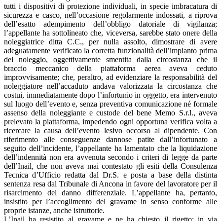
tutti i dispositivi di protezione individuali, in specie imbracatura di
sicurezza e casco, nell’occasione regolarmente indossati, a riprova
dell’esatto adempimento dell’obbligo datoriale di vigilanza;
l’appellante ha sottolineato che, viceversa, sarebbe stato onere della
noleggiatrice ditta C.C., per nulla assolto, dimostrare di avere
adeguatamente verificato la corretta funzionalità dell’impianto prima
del noleggio, oggettivamente smentita dalla circostanza che il
braccio meccanico della piattaforma aerea aveva ceduto
improvvisamente; che, peraltro, ad evidenziare la responsabilità del
noleggiatore nell’accaduto andava valorizzata la circostanza che
costui, immediatamente dopo l’infortunio in oggetto, era intervenuto
sul luogo dell’evento e, senza preventiva comunicazione né formale
assenso della noleggiante e custode del bene Memo S.r.l., aveva
prelevato la piattaforma, impedendo ogni opportuna verifica volta a
ricercare la causa dell’evento lesivo occorso al dipendente. Con
riferimento alle conseguenze dannose patite dall’infortunato a
seguito dell’incidente, l’appellante ha lamentato che la liquidazione
dell’indennità non era avvenuta secondo i criteri di legge da parte
dell’Inail, che non aveva mai contestato gli esiti della Consulenza
Tecnica d’Ufficio redatta dal Dr.S. e posta a base della distinta
sentenza resa dal Tribunale di Ancona in favore del lavoratore per il
risarcimento del danno differenziale. L’appellante ha, pertanto,
insistito per l’accoglimento del gravame in senso conforme alle
proprie istanze, anche istruttorie.
L’Inail ha resistito al gravame e ne ha chiesto il rigetto; in via