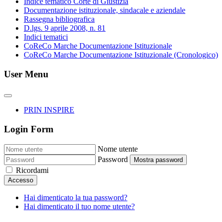
Indice tematico Corte di Giustizia
Documentazione istituzionale, sindacale e aziendale
Rassegna bibliografica
D.lgs. 9 aprile 2008, n. 81
Indici tematici
CoReCo Marche Documentazione Istituzionale
CoReCo Marche Documentazione Istituzionale (Cronologico)
User Menu
PRIN INSPIRE
Login Form
Nome utente
Password
Mostra password
Ricordami
Accesso
Hai dimenticato la tua password?
Hai dimenticato il tuo nome utente?