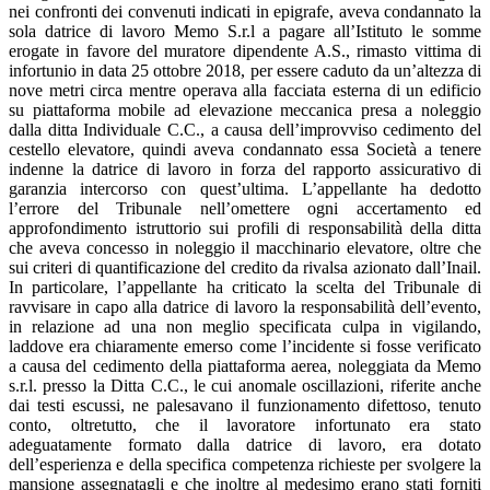
nei confronti dei convenuti indicati in epigrafe, aveva condannato la
sola datrice di lavoro Memo S.r.l a pagare all’Istituto le somme
erogate in favore del muratore dipendente A.S., rimasto vittima di
infortunio in data 25 ottobre 2018, per essere caduto da un’altezza di
nove metri circa mentre operava alla facciata esterna di un edificio
su piattaforma mobile ad elevazione meccanica presa a noleggio
dalla ditta Individuale C.C., a causa dell’improvviso cedimento del
cestello elevatore, quindi aveva condannato essa Società a tenere
indenne la datrice di lavoro in forza del rapporto assicurativo di
garanzia intercorso con quest’ultima. L’appellante ha dedotto
l’errore del Tribunale nell’omettere ogni accertamento ed
approfondimento istruttorio sui profili di responsabilità della ditta
che aveva concesso in noleggio il macchinario elevatore, oltre che
sui criteri di quantificazione del credito da rivalsa azionato dall’Inail.
In particolare, l’appellante ha criticato la scelta del Tribunale di
ravvisare in capo alla datrice di lavoro la responsabilità dell’evento,
in relazione ad una non meglio specificata culpa in vigilando,
laddove era chiaramente emerso come l’incidente si fosse verificato
a causa del cedimento della piattaforma aerea, noleggiata da Memo
s.r.l. presso la Ditta C.C., le cui anomale oscillazioni, riferite anche
dai testi escussi, ne palesavano il funzionamento difettoso, tenuto
conto, oltretutto, che il lavoratore infortunato era stato
adeguatamente formato dalla datrice di lavoro, era dotato
dell’esperienza e della specifica competenza richieste per svolgere la
mansione assegnatagli e che inoltre al medesimo erano stati forniti