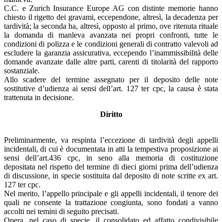
C.C. e Zurich Insurance Europe AG con distinte memorie hanno
chiesto il rigetto dei gravami, eccependone, altresì, la decadenza per
tardività; la seconda ha, altresì, opposto al primo, ove ritenuta rituale
la domanda di manleva avanzata nei propri confronti, tutte le
condizioni di polizza e le condizioni generali di contratto valevoli ad
escludere la garanzia assicurativa, eccependo l’inammissibilità delle
domande avanzate dalle altre parti, carenti di titolarità del rapporto
sostanziale.
Allo scadere del termine assegnato per il deposito delle note
sostitutive d’udienza ai sensi dell’art. 127 ter cpc, la causa è stata
trattenuta in decisione.
Diritto
Preliminarmente, va respinta l’eccezione di tardività degli appelli
incidentali, di cui è documentata in atti la tempestiva proposizione ai
sensi dell’art.436 cpc, in seno alla memoria di costituzione
depositata nel rispetto del termine di dieci giorni prima dell’udienza
di discussione, in specie sostituita dal deposito di note scritte ex art.
127 ter cpc.
Nel merito, l’appello principale e gli appelli incidentali, il tenore dei
quali ne consente la trattazione congiunta, sono fondati a vanno
accolti nei temini di seguito precisati.
Opera, nel caso di specie, il consolidato ed affatto condivisibile