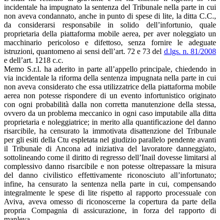
incidentale ha impugnato la sentenza del Tribunale nella parte in cui
non aveva condannato, anche in punto di spese di lite, la ditta C.C.,
da considerarsi responsabile in solido dell’infortunio, quale
proprietaria della piattaforma mobile aerea, per aver noleggiato un
macchinario pericoloso e difettoso, senza fornire le adeguate
istruzioni, quantomeno ai sensi dell’art. 72 e 73 del
d.lgs. n. 81/2008
e dell’art. 1218 c.c.
Memo S.r.l. ha aderito in parte all’appello principale, chiedendo in
via incidentale la riforma della sentenza impugnata nella parte in cui
non aveva considerato che essa utilizzatrice della piattaforma mobile
aerea non potesse rispondere di un evento infortunistico originato
con ogni probabilità dalla non corretta manutenzione della stessa,
ovvero da un problema meccanico in ogni caso imputabile alla ditta
proprietaria e noleggiatrice; in merito alla quantificazione del danno
risarcibile, ha censurato la immotivata disattenzione del Tribunale
per gli esiti della Ctu espletata nel giudizio parallelo pendente avanti
il Tribunale di Ancona ad iniziativa del lavoratore danneggiato,
sottolineando come il diritto di regresso dell’Inail dovesse limitarsi al
complessivo danno risarcibile e non potesse oltrepassare la misura
del danno civilistico effettivamente riconosciuto all’infortunato;
infine, ha censurato la sentenza nella parte in cui, compensando
integralmente le spese di lite rispetto al rapporto processuale con
Aviva, aveva omesso di riconoscerne la copertura da parte della
propria Compagnia di assicurazione, in forza del rapporto di
manleva.