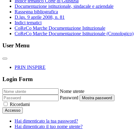
Indice tematico Corte di Giustizia
Documentazione istituzionale, sindacale e aziendale
Rassegna bibliografica
D.lgs. 9 aprile 2008, n. 81
Indici tematici
CoReCo Marche Documentazione Istituzionale
CoReCo Marche Documentazione Istituzionale (Cronologico)
User Menu
PRIN INSPIRE
Login Form
Nome utente
Password
Mostra password
Ricordami
Accesso
Hai dimenticato la tua password?
Hai dimenticato il tuo nome utente?