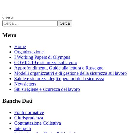
Cerca
Cerca
Menu
Home
Organizzazione
I Working Papers di Olympus
COVID-19 e sicurezza sul lavoro
Approfondimenti, Guide alla lettura e Rassegne
Modelli organizzativi e di gestione della sicurezza sul lavoro
Salute e sicurezza degli operatori della sicurezza
Newsletters
Siti su igiene e sicurezza del lavoro
Banche Dati
Fonti normative
Giurisprudenza
Contrattazione Collettiva
Interpelli