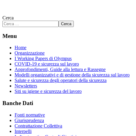
Cerca
Cerca
Menu
Home
Organizzazione
I Working Papers di Olympus
COVID-19 e sicurezza sul lavoro
Approfondimenti, Guide alla lettura e Rassegne
Modelli organizzativi e di gestione della sicurezza sul lavoro
Salute e sicurezza degli operatori della sicurezza
Newsletters
Siti su igiene e sicurezza del lavoro
Banche Dati
Fonti normative
Giurisprudenza
Contrattazione Collettiva
Interpelli