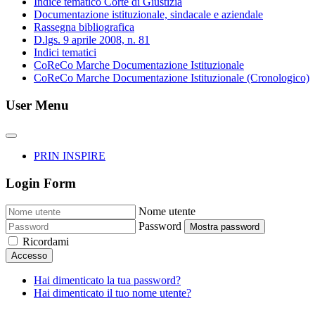
Indice tematico Corte di Giustizia
Documentazione istituzionale, sindacale e aziendale
Rassegna bibliografica
D.lgs. 9 aprile 2008, n. 81
Indici tematici
CoReCo Marche Documentazione Istituzionale
CoReCo Marche Documentazione Istituzionale (Cronologico)
User Menu
PRIN INSPIRE
Login Form
Nome utente
Password
Mostra password
Ricordami
Accesso
Hai dimenticato la tua password?
Hai dimenticato il tuo nome utente?