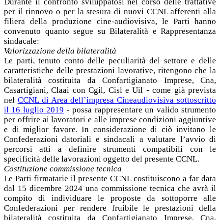
Durante il confronto sviluppatosi nel corso delle trattative
per il rinnovo o per la stesura di nuovi CCNL afferenti alla
filiera della produzione cine-audiovisiva, le Parti hanno
convenuto quanto segue su Bilateralità e Rappresentanza
sindacale:
Valorizzazione della bilateralità
Le parti, tenuto conto delle peculiarità del settore e delle
caratteristiche delle prestazioni lavorative, ritengono che la
bilateralità costituita da Confartigianato Imprese, Cna,
Casartigiani, Claai con Cgil, Cisl e Uil - come già prevista
nel
CCNL di Area dell’impresa Cineaudiovisiva sottoscritto
il 16 luglio 2019
- possa rappresentare un valido strumento
per offrire ai lavoratori e alle imprese condizioni aggiuntive
e di miglior favore. In considerazione di ciò invitano le
Confederazioni datoriali e sindacali a valutare l’avvio di
percorsi atti a definire strumenti compatibili con le
specificità delle lavorazioni oggetto del presente CCNL.
Costituzione commissione tecnica
Le Parti firmatarie il presente CCNL costituiscono a far data
dal 15 dicembre 2024 una commissione tecnica che avrà il
compito di individuare le proposte da sottoporre alle
Confederazioni per rendere fruibile le prestazioni della
bilateralità costituita da Confartigianato Imprese, Cna,