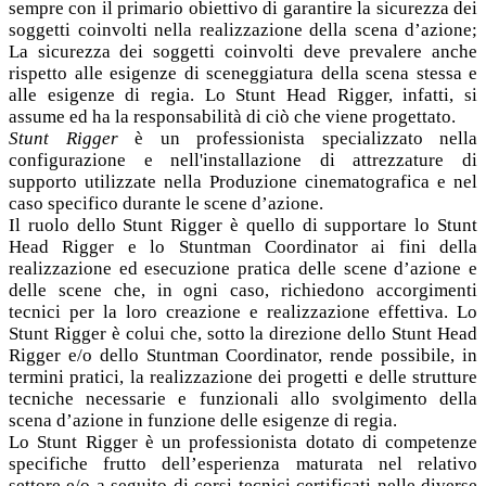
sempre con il primario obiettivo di garantire la sicurezza dei
soggetti coinvolti nella realizzazione della scena d’azione;
La sicurezza dei soggetti coinvolti deve prevalere anche
rispetto alle esigenze di sceneggiatura della scena stessa e
alle esigenze di regia. Lo Stunt Head Rigger, infatti, si
assume ed ha la responsabilità di ciò che viene progettato.
Stunt Rigger
è un professionista specializzato nella
configurazione e nell'installazione di attrezzature di
supporto utilizzate nella Produzione cinematografica e nel
caso specifico durante le scene d’azione.
Il ruolo dello Stunt Rigger è quello di supportare lo Stunt
Head Rigger e lo Stuntman Coordinator ai fini della
realizzazione ed esecuzione pratica delle scene d’azione e
delle scene che, in ogni caso, richiedono accorgimenti
tecnici per la loro creazione e realizzazione effettiva. Lo
Stunt Rigger è colui che, sotto la direzione dello Stunt Head
Rigger e/o dello Stuntman Coordinator, rende possibile, in
termini pratici, la realizzazione dei progetti e delle strutture
tecniche necessarie e funzionali allo svolgimento della
scena d’azione in funzione delle esigenze di regia.
Lo Stunt Rigger è un professionista dotato di competenze
specifiche frutto dell’esperienza maturata nel relativo
settore e/o a seguito di corsi tecnici certificati nelle diverse