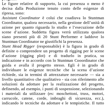
Le figure relative di supporto, la cui presenza o meno è
decisa dalla Produzione tenuto conto delle esigenze di
ripresa, sono:
Assistant Coordinator
è colui che coadiuva lo Stuntman
Coordinator, qualora necessario, nella gestione dell’unità di
azione per quanto riguarda lo studio e l’esecuzione delle
scene d’azione. Suddetta figura verrà utilizzata qualora
siano presenti più di 20 Stunt Performer e laddove lo
Stuntman Coordinator ne giustifichi la presenza.
Stunt Head Rigger
(responsabile) è la figura in grado di
definite o comprendere un progetto di rigging per le scene
d’azione (rigging plot) e di tradurlo in pratica, su
indicazione e in accordo con lo Stuntman Cooordinator che
guida e avalla il progetto stesso. Egli è in grado di
individuare le esigenze tecniche che la scena d’azione
richiede, sia in termini di attrezzature necessarie — sia a
livello quantitativo che qualitativo - sia con riferimento alle
soluzioni da adottare per la realizzazione del progetto,
definendo, ad esempio, i punti di sospensione, selezionando
i materiali da utilizzare (es: moschettoni, truss, motori,
carrucole, catene, corde, imbraghi di sicurezza, ecc.),
indicando le tecniche da adottare e le tempistiche. Il tutto