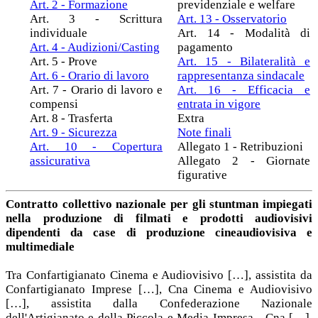
Art. 2 - Formazione
previdenziale e welfare
Art. 3 - Scrittura
Art. 13 - Osservatorio
individuale
Art. 14 - Modalità di
Art. 4 - Audizioni/Casting
pagamento
Art. 5 - Prove
Art. 15 - Bilateralità e
Art. 6 - Orario di lavoro
rappresentanza sindacale
Art. 7 - Orario di lavoro e
Art. 16 - Efficacia e
compensi
entrata in vigore
Art. 8 - Trasferta
Extra
Art. 9 - Sicurezza
Note finali
Art. 10 - Copertura
Allegato 1 - Retribuzioni
assicurativa
Allegato 2 - Giornate
figurative
Contratto collettivo nazionale per gli stuntman impiegati
nella produzione di filmati e prodotti audiovisivi
dipendenti da case di produzione cineaudiovisiva e
multimediale
Tra Confartigianato Cinema e Audiovisivo […], assistita da
Confartigianato Imprese […], Cna Cinema e Audiovisivo
[…], assistita dalla Confederazione Nazionale
dell'Artigianato e della Piccola e Media Impresa - Cna […],