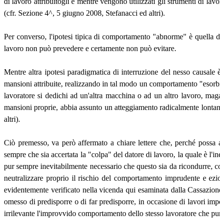
di lavoro attribuitogli e mentre vengono utilizzati gli strumenti di lav
(cfr. Sezione 4^, 5 giugno 2008, Stefanacci ed altri).
Per converso, l'ipotesi tipica di comportamento "abnorme" è quella de
lavoro non può prevedere e certamente non può evitare.
Mentre altra ipotesi paradigmatica di interruzione del nesso causale è
mansioni attribuite, realizzando in tal modo un comportamento "esorbita
lavoratore si dedichi ad un'altra macchina o ad un altro lavoro, maga
mansioni proprie, abbia assunto un atteggiamento radicalmente lontano 
altri).
Ciò premesso, va però affermato a chiare lettere che, perché possa 
sempre che sia accertata la "colpa" del datore di lavoro, la quale è l'ine
pur sempre inevitabilmente necessario che questo sia da ricondurre, c
neutralizzare proprio il rischio del comportamento imprudente e eziol
evidentemente verificato nella vicenda qui esaminata dalla Cassazione
omesso di predisporre o di far predisporre, in occasione di lavori impor
irrilevante l'improvvido comportamento dello stesso lavoratore che pure