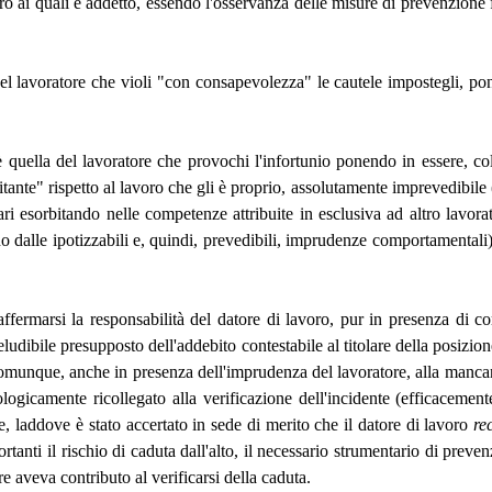
oro ai quali è addetto, essendo l'osservanza delle misure di prevenzione 
l lavoratore che violi "con consapevolezza" le cautele impostegli, pon
 quella del lavoratore che provochi l'infortunio ponendo in essere, col
nte" rispetto al lavoro che gli è proprio, assolutamente imprevedibile (
ri esorbitando nelle competenze attribuite in esclusiva ad altro lavorat
dalle ipotizzabili e, quindi, prevedibili, imprudenze comportamentali) 
affermarsi la responsabilità del datore di lavoro, pur in presenza di
ludibile presupposto dell'addebito contestabile al titolare della posizione
omunque, anche in presenza dell'imprudenza del lavoratore, alla mancanza
ogicamente ricollegato alla verificazione dell'incidente (efficacement
, laddove è stato accertato in sede di merito che il datore di lavoro
re
tanti il rischio di caduta dall'alto, il necessario strumentario di preven
 aveva contributo al verificarsi della caduta.