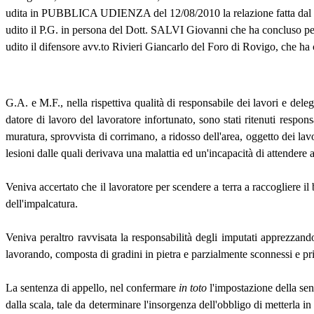
udita in PUBBLICA UDIENZA del 12/08/2010 la relazione fatta da
udito il P.G. in persona del Dott. SALVI Giovanni che ha concluso per i
udito il difensore avv.to Rivieri Giancarlo del Foro di Rovigo, che 
G.A. e M.F., nella rispettiva qualità di responsabile dei lavori e delega
datore di lavoro del lavoratore infortunato, sono stati ritenuti respon
muratura, sprovvista di corrimano, a ridosso dell'area, oggetto dei lavo
lesioni dalle quali derivava una malattia ed un'incapacità di attendere 
Veniva accertato che il lavoratore per scendere a terra a raccogliere il 
dell'impalcatura.
Veniva peraltro ravvisata la responsabilità degli imputati apprezzando
lavorando, composta di gradini in pietra e parzialmente sconnessi e priva
La sentenza di appello, nel confermare
in toto
l'impostazione della sent
dalla scala, tale da determinare l'insorgenza dell'obbligo di metterla 