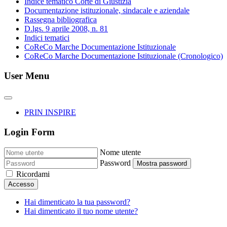
Indice tematico Corte di Giustizia
Documentazione istituzionale, sindacale e aziendale
Rassegna bibliografica
D.lgs. 9 aprile 2008, n. 81
Indici tematici
CoReCo Marche Documentazione Istituzionale
CoReCo Marche Documentazione Istituzionale (Cronologico)
User Menu
PRIN INSPIRE
Login Form
Nome utente
Password
Mostra password
Ricordami
Accesso
Hai dimenticato la tua password?
Hai dimenticato il tuo nome utente?