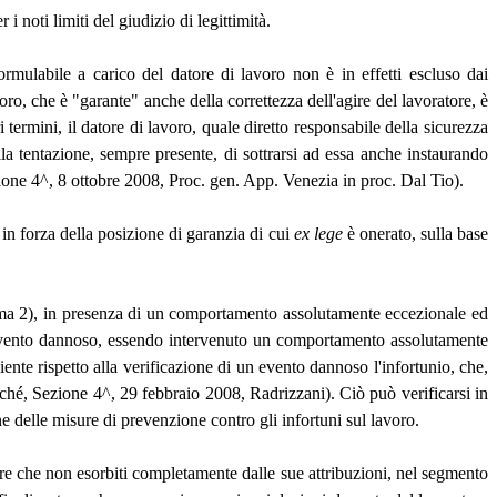
i noti limiti del giudizio di legittimità.
formulabile a carico del datore di lavoro non è in effetti escluso dai
oro, che è "garante" anche della correttezza dell'agire del lavoratore, è
tri termini, il datore di lavoro, quale diretto responsabile della sicurezza
la tentazione, sempre presente, di sottrarsi ad essa anche instaurando
zione 4^, 8 ottobre 2008, Proc. gen. App. Venezia in proc. Dal Tio).
 in forza della posizione di garanzia di cui
ex lege
è onerato, sulla base
comma 2), in presenza di un comportamento assolutamente eccezionale ed
ll'evento dannoso, essendo intervenuto un comportamento assolutamente
iente rispetto alla verificazione di un evento dannoso l'infortunio, che,
nché, Sezione 4^, 29 febbraio 2008, Radrizzani). Ciò può verificarsi in
e delle misure di prevenzione contro gli infortuni sul lavoro.
ore che non esorbiti completamente dalle sue attribuzioni, nel segmento