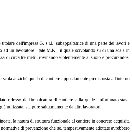
titolare dell'impresa G. s.r.l., subappaltatrice di una parte dei lavori e
so ad un lavoratore - tale M.P. - il quale scivolando su di una scala in
tezza di circa tre metri, rovinando violentemente al suolo e procurandosi
ale scala anziché quella di cantiere appositamente predisposta all'interno
to ridosso dell'impalcatura di cantiere sulla quale l'infortunato stava
à utilizzata, sia pure saltuariamente da altri lavoratori.
neate, la natura di struttura funzionale al cantiere in concreto acquisita
alla normativa di prevenzione che se, tempestivamente adottate avrebbero