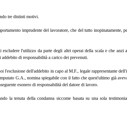
do tre distinti motivi.
ortamento imprudente del lavoratore, che del tutto inopinatamente, per 
.
 di escludere l'utilizzo da parte degli altri operai della scala e che an
i addebito di responsabilità a carico dei prevenuti.
i l'esclusione dell'addebito in capo al M.F., legale rappresentante dell'
putato G.A., nomina spiegabile con il fatto che quest'ultimo già aveva 
onseguente esonero di responsabilità del datore di lavoro.
tando la tenuta della condanna siccome basata su una sola testimonianz