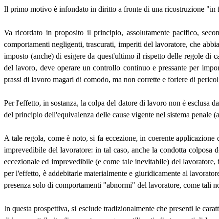
Il primo motivo è infondato in diritto a fronte di una ricostruzione "in f
Va ricordato in proposito il principio, assolutamente pacifico, secon
comportamenti negligenti, trascurati, imperiti del lavoratore, che abbia
imposto (anche) di esigere da quest'ultimo il rispetto delle regole di c
del lavoro, deve operare un controllo continuo e pressante per imporr
prassi di lavoro magari di comodo, ma non corrette e foriere di perico
Per l'effetto, in sostanza, la colpa del datore di lavoro non è esclusa 
del principio dell'equivalenza delle cause vigente nel sistema penale (
A tale regola, come è noto, si fa eccezione, in coerente applicazione
imprevedibile del lavoratore: in tal caso, anche la condotta colposa
eccezionale ed imprevedibile (e come tale inevitabile) del lavoratore, f
per l'effetto, è addebitarle materialmente e giuridicamente al lavorat
presenza solo di comportamenti "abnormi" del lavoratore, come tali non 
In questa prospettiva, si esclude tradizionalmente che presenti le car