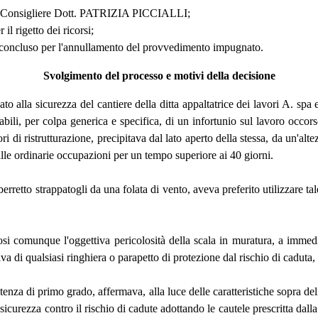
l Consigliere Dott. PATRIZIA PICCIALLI;
l rigetto dei ricorsi;
ha concluso per l'annullamento del provvedimento impugnato.
Svolgimento del processo e motivi della decisione
to alla sicurezza del cantiere della ditta appaltatrice dei lavori A. spa e 
sabili, per colpa generica e specifica, di un infortunio sul lavoro occor
ri di ristrutturazione, precipitava dal lato aperto della stessa, da un'al
alle ordinarie occupazioni per un tempo superiore ai 40 giorni.
berretto strappatogli da una folata di vento, aveva preferito utilizzare t
si comunque l'oggettiva pericolosità della scala in muratura, a immedia
 di qualsiasi ringhiera o parapetto di protezione dal rischio di caduta, gi
enza di primo grado, affermava, alla luce delle caratteristiche sopra deli
in sicurezza contro il rischio di cadute adottando le cautele prescritta d