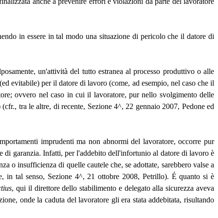
finalizzata anche a prevenire errori e violazioni da parte del lavoratore
endo in essere in tal modo una situazione di pericolo che il datore di
posamente, un'attività del tutto estranea al processo produttivo o alle
ed evitabile) per il datore di lavoro (come, ad esempio, nel caso che il
ore; ovvero nel caso in cui il lavoratore, pur nello svolgimento delle
(cfr., tra le altre, di recente, Sezione 4^, 22 gennaio 2007, Pedone ed
 comportamenti imprudenti ma non abnormi del lavoratore, occorre pur
 di garanzia. Infatti, per l'addebito dell'infortunio al datore di lavoro è
 o insufficienza di quelle cautele che, se adottate, sarebbero valse a
e, in tal senso, Sezione 4^, 21 ottobre 2008, Petrillo).
É
quanto si è
ctius
, qui il direttore dello stabilimento e delegato alla sicurezza aveva
zione, onde la caduta del lavoratore gli era stata addebitata, risultando