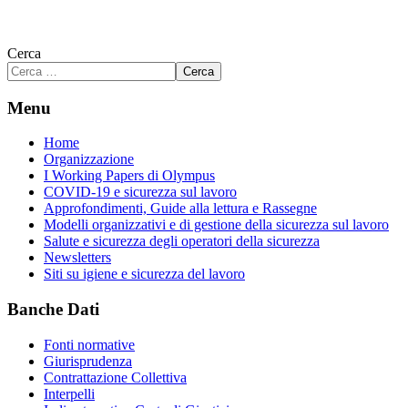
Cerca
Cerca
Menu
Home
Organizzazione
I Working Papers di Olympus
COVID-19 e sicurezza sul lavoro
Approfondimenti, Guide alla lettura e Rassegne
Modelli organizzativi e di gestione della sicurezza sul lavoro
Salute e sicurezza degli operatori della sicurezza
Newsletters
Siti su igiene e sicurezza del lavoro
Banche Dati
Fonti normative
Giurisprudenza
Contrattazione Collettiva
Interpelli