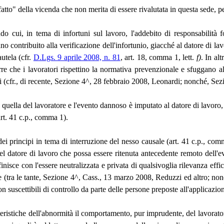
atto" della vicenda che non merita di essere rivalutata in questa sede, per 
do cui, in tema di infortuni sul lavoro, l'addebito di responsabilità 
no contribuito alla verificazione dell'infortunio, giacché al datore di lav
autela (cfr.
D.Lgs. 9 aprile 2008, n. 81
, art. 18, comma 1, lett.
f)
. In al
e che i lavoratori rispettino la normativa prevenzionale e sfuggano al
li (cfr., di recente, Sezione 4^, 28 febbraio 2008, Leonardi; nonché, Se
da quella del lavoratore e l'evento dannoso è imputato al datore di lavoro,
art. 41 c.p., comma 1).
 dei principi in tema di interruzione del nesso causale (art. 41 c.p., 
 del datore di lavoro che possa essere ritenuta antecedente remoto de
inisce con l'essere neutralizzata e privata di qualsivoglia rilevanza effic
ore (tra le tante, Sezione 4^, Cass., 13 marzo 2008, Reduzzi ed altro; no
suscettibili di controllo da parte delle persone preposte all'applicazion
atteristiche dell'abnormità il comportamento, pur imprudente, del lavorat