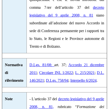
comma 7-ter dell’articolo 37 del
decreto
legislativo del 9 aprile 2008, n. 81
siano
subordinate all’adozione del nuovo Accordo in
sede di Conferenza permanente per i rapporti tra
lo Stato, le Regioni e le Province autonome di
Trento e di Bolzano.
Normativa
D.Lgs. 81/08:
art. 37;
Accordo 21 dicembre
di
2011
;
Circolare INL 1/2022
;
L. 215/2021
;
D.L.
riferimento
146/2021
;
D.Lgs. 758/94
;
Interpello 6/2024
.
Note
- L'articolo 37 del
decreto legislativo del 9 aprile
2008, n. 81,
rubricato “
Formazione dei