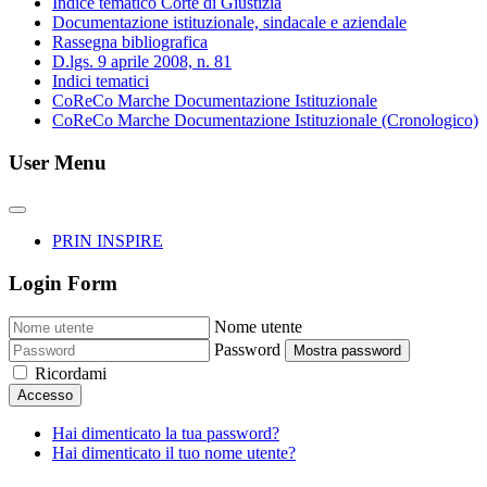
Indice tematico Corte di Giustizia
Documentazione istituzionale, sindacale e aziendale
Rassegna bibliografica
D.lgs. 9 aprile 2008, n. 81
Indici tematici
CoReCo Marche Documentazione Istituzionale
CoReCo Marche Documentazione Istituzionale (Cronologico)
User Menu
PRIN INSPIRE
Login Form
Nome utente
Password
Mostra password
Ricordami
Accesso
Hai dimenticato la tua password?
Hai dimenticato il tuo nome utente?