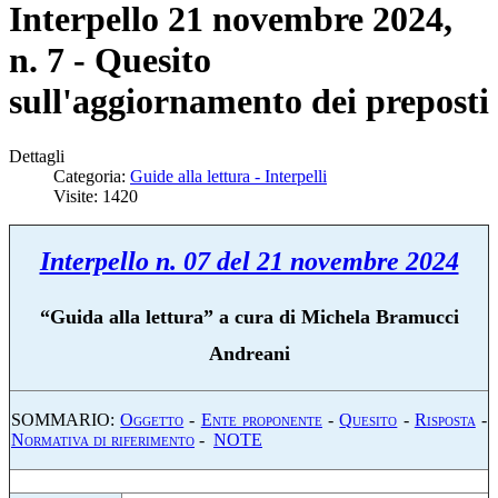
Interpello 21 novembre 2024,
n. 7 - Quesito
sull'aggiornamento dei preposti
Dettagli
Categoria:
Guide alla lettura - Interpelli
Visite: 1420
Interpello n. 07 del 21 novembre 2024
“
Guida alla lettura” a cura di Michela Bramucci
Andreani
SOMMARIO:
O
ggetto
-
E
nte proponente
-
Q
uesito
-
R
isposta
-
N
ormativa di riferimento
-
NOTE