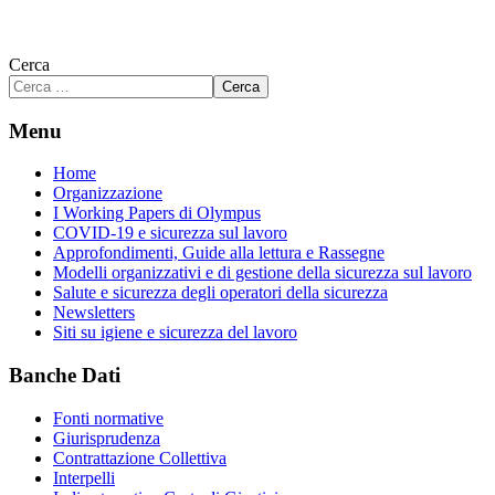
Cerca
Cerca
Menu
Home
Organizzazione
I Working Papers di Olympus
COVID-19 e sicurezza sul lavoro
Approfondimenti, Guide alla lettura e Rassegne
Modelli organizzativi e di gestione della sicurezza sul lavoro
Salute e sicurezza degli operatori della sicurezza
Newsletters
Siti su igiene e sicurezza del lavoro
Banche Dati
Fonti normative
Giurisprudenza
Contrattazione Collettiva
Interpelli