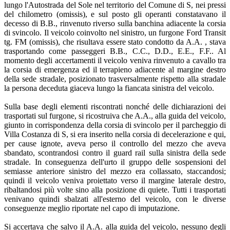
lungo l'Autostrada del Sole nel territorio del Comune di S, nei pressi
del chilometro (omissis), e sul posto gli operanti constatavano il
decesso di B.B., rinvenuto riverso sulla banchina adiacente la corsia
di svincolo. Il veicolo coinvolto nel sinistro, un furgone Ford Transit
tg. FM (omissis), che risultava essere stato condotto da A.A. , stava
trasportando come passeggeri B.B., C.C., D.D., E.E., F.F.. Al
momento degli accertamenti il veicolo veniva rinvenuto a cavallo tra
la corsia di emergenza ed il terrapieno adiacente al margine destro
della sede stradale, posizionato trasversalmente rispetto alla stradale
la persona deceduta giaceva lungo la fiancata sinistra del veicolo.
Sulla base degli elementi riscontrati nonché delle dichiarazioni dei
trasportati sul furgone, si ricostruiva che A.A., alla guida del veicolo,
giunto in corrispondenza della corsia di svincolo per il parcheggio di
Villa Costanza di S, si era inserito nella corsia di decelerazione e qui,
per cause ignote, aveva perso il controllo del mezzo che aveva
sbandato, scontrandosi contro il guard rail sulla sinistra della sede
stradale. In conseguenza dell'urto il gruppo delle sospensioni del
semiasse anteriore sinistro del mezzo era collassato, staccandosi;
quindi il veicolo veniva proiettato verso il margine laterale destro,
ribaltandosi più volte sino alla posizione di quiete. Tutti i trasportati
venivano quindi sbalzati all'esterno del veicolo, con le diverse
conseguenze meglio riportate nel capo di imputazione.
Si accertava che salvo il A.A. alla guida del veicolo, nessuno degli