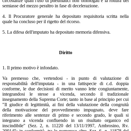
circostanze quali l'uso di pneumatici non omologati e la rottura del
semiasse del mezzo peraltro in fase di decelerazione.
4. Il Procuratore generale ha depositato requisitoria scritta nella
quale ha concluso per il rigetto del ricorso.
5. La difesa dell'imputato ha depositato memoria difensiva.
Diritto
1. Il primo motivo è infondato.
Va premesso che, vertendosi - in punto di valutazione di
responsabilità dell'imputata - in una fattispecie di c.d. doppia
conforme, le due decisioni di merito vanno lette congiuntamente,
integrandosi le stesse a vicenda, secondo il tradizionale
insegnamento della Suprema Corte; tanto in base al principio per cui
"Il giudice di legittimità, ai fini della valutazione della congruità
della motivazione del provvedimento impugnato, deve fare
riferimento alle sentenze di primo e secondo grado, le quali si
integrano a vicenda confluendo in un risultato organico ed
inscindibile" (Sez. 2, n. 11220 del 13/11/1997, Ambrosino, Rv.
209145; in conformità, tra le numerose altre, Sez. 6, n. 11878 del