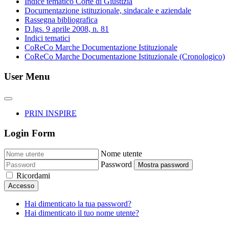
Indice tematico Corte di Giustizia
Documentazione istituzionale, sindacale e aziendale
Rassegna bibliografica
D.lgs. 9 aprile 2008, n. 81
Indici tematici
CoReCo Marche Documentazione Istituzionale
CoReCo Marche Documentazione Istituzionale (Cronologico)
User Menu
PRIN INSPIRE
Login Form
Nome utente
Password
Mostra password
Ricordami
Accesso
Hai dimenticato la tua password?
Hai dimenticato il tuo nome utente?