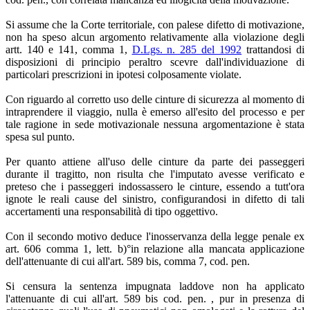
Si assume che la Corte territoriale, con palese difetto di motivazione,
non ha speso alcun argomento relativamente alla violazione degli
artt. 140 e 141, comma 1,
D.Lgs. n. 285 del 1992
trattandosi di
disposizioni di principio peraltro scevre dall'individuazione di
particolari prescrizioni in ipotesi colposamente violate.
Con riguardo al corretto uso delle cinture di sicurezza al momento di
intraprendere il viaggio, nulla è emerso all'esito del processo e per
tale ragione in sede motivazionale nessuna argomentazione è stata
spesa sul punto.
Per quanto attiene all'uso delle cinture da parte dei passeggeri
durante il tragitto, non risulta che l'imputato avesse verificato e
preteso che i passeggeri indossassero le cinture, essendo a tutt'ora
ignote le reali cause del sinistro, configurandosi in difetto di tali
accertamenti una responsabilità di tipo oggettivo.
Con il secondo motivo deduce l'inosservanza della legge penale ex
art. 606 comma 1, lett. b)°in relazione alla mancata applicazione
dell'attenuante di cui all'art. 589 bis, comma 7, cod. pen.
Si censura la sentenza impugnata laddove non ha applicato
l'attenuante di cui all'art. 589 bis cod. pen. , pur in presenza di