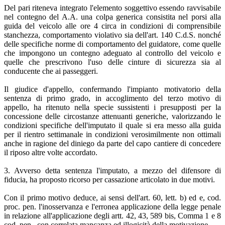
Del pari riteneva integrato l'elemento soggettivo essendo ravvisabile
nel contegno del A.A. una colpa generica consistita nel porsi alla
guida del veicolo alle ore 4 circa in condizioni di comprensibile
stanchezza, comportamento violativo sia dell'art. 140 C.d.S. nonché
delle specifiche norme di comportamento del guidatore, come quelle
che impongono un contegno adeguato al controllo del veicolo e
quelle che prescrivono l'uso delle cinture di sicurezza sia al
conducente che ai passeggeri.
Il giudice d'appello, confermando l'impianto motivatorio della
sentenza di primo grado, in accoglimento del terzo motivo di
appello, ha ritenuto nella specie sussistenti i presupposti per la
concessione delle circostanze attenuanti generiche, valorizzando le
condizioni specifiche dell'imputato il quale si era messo alla guida
per il rientro settimanale in condizioni verosimilmente non ottimali
anche in ragione del diniego da parte del capo cantiere di concedere
il riposo altre volte accordato.
3. Avverso detta sentenza l'imputato, a mezzo del difensore di
fiducia, ha proposto ricorso per cassazione articolato in due motivi.
Con il primo motivo deduce, ai sensi dell'art. 60, lett. b) ed e, cod.
proc. pen. l'inosservanza e l'erronea applicazione della legge penale
in relazione all'applicazione degli artt. 42, 43, 589 bis, Comma 1 e 8
cod. pen., con correlata mancanza ed illogicità della motivazione.