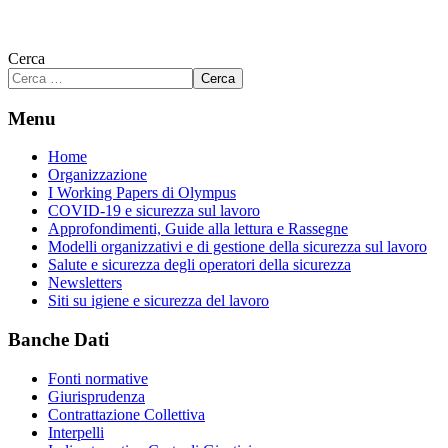
Cerca
Cerca
Menu
Home
Organizzazione
I Working Papers di Olympus
COVID-19 e sicurezza sul lavoro
Approfondimenti, Guide alla lettura e Rassegne
Modelli organizzativi e di gestione della sicurezza sul lavoro
Salute e sicurezza degli operatori della sicurezza
Newsletters
Siti su igiene e sicurezza del lavoro
Banche Dati
Fonti normative
Giurisprudenza
Contrattazione Collettiva
Interpelli