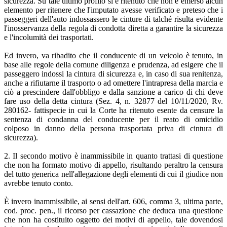
sicurezza. Su tale ultimo profilo si è ritenuto che non è emerso alcun
elemento per ritenere che l'imputato avesse verificato e preteso che i
passeggeri dell'auto indossassero le cinture di talché risulta evidente
l'inosservanza della regola di condotta diretta a garantire la sicurezza
e l'incolumità dei trasportati.
Ed invero, va ribadito che il conducente di un veicolo è tenuto, in
base alle regole della comune diligenza e prudenza, ad esigere che il
passeggero indossi la cintura di sicurezza e, in caso di sua renitenza,
anche a rifiutarne il trasporto o ad omettere l'intrapresa della marcia e
ciò a prescindere dall'obbligo e dalla sanzione a carico di chi deve
fare uso della detta cintura (Sez. 4, n. 32877 del 10/11/2020, Rv.
280162- fattispecie in cui la Corte ha ritenuto esente da censure la
sentenza di condanna del conducente per il reato di omicidio
colposo in danno della persona trasportata priva di cintura di
sicurezza).
2. Il secondo motivo è inammissibile in quanto trattasi di questione
che non ha formato motivo di appello, risultando peraltro la censura
del tutto generica nell'allegazione degli elementi di cui il giudice non
avrebbe tenuto conto.
È invero inammissibile, ai sensi dell'art. 606, comma 3, ultima parte,
cod. proc. pen., il ricorso per cassazione che deduca una questione
che non ha costituito oggetto dei motivi di appello, tale dovendosi