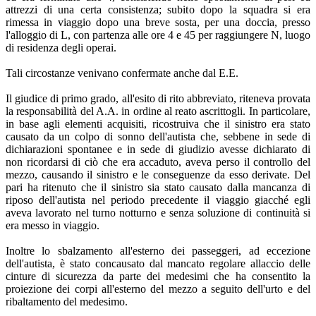
attrezzi di una certa consistenza; subito dopo la squadra si era
rimessa in viaggio dopo una breve sosta, per una doccia, presso
l'alloggio di L, con partenza alle ore 4 e 45 per raggiungere N, luogo
di residenza degli operai.
Tali circostanze venivano confermate anche dal E.E.
Il giudice di primo grado, all'esito di rito abbreviato, riteneva provata
la responsabilità del A.A. in ordine al reato ascrittogli. In particolare,
in base agli elementi acquisiti, ricostruiva che il sinistro era stato
causato da un colpo di sonno dell'autista che, sebbene in sede di
dichiarazioni spontanee e in sede di giudizio avesse dichiarato di
non ricordarsi di ciò che era accaduto, aveva perso il controllo del
mezzo, causando il sinistro e le conseguenze da esso derivate. Del
pari ha ritenuto che il sinistro sia stato causato dalla mancanza di
riposo dell'autista nel periodo precedente il viaggio giacché egli
aveva lavorato nel turno notturno e senza soluzione di continuità si
era messo in viaggio.
Inoltre lo sbalzamento all'esterno dei passeggeri, ad eccezione
dell'autista, è stato concausato dal mancato regolare allaccio delle
cinture di sicurezza da parte dei medesimi che ha consentito la
proiezione dei corpi all'esterno del mezzo a seguito dell'urto e del
ribaltamento del medesimo.