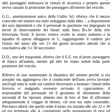
altri passeggeri indossava la cintura di sicurezza e proprio questo
aveva causato la proiezione dei passeggeri all'esterno del veicolo.
G.G., amministratore unico della Unifer Srl, riferiva che il mezzo
coinvolto nel sinistro era stato noleggiato dalla ditta ... a disposizione
dei suoi dipendenti e che il personale in questione era impegnato in
lavori di rinnovamento dei binari sulla linea Bo.Se della rete
ferroviaria Nord. Il lavoro veniva svolto in orario notturno e la
squadra di operai alloggiava in L, raggiungendo il cantiere per
l'inizio del turno alle ore 23 dei giorni lavorativi attività che si
concludeva alle 3 e 30 successive.
D.D., uno dei trasportati, riferiva che il E.E. era al posto passeggero
di fianco all'autista, mentre gli altri tre erano seduti nella parte
posteriore del veicolo.
Riferiva di non rammentare la dinamica del sinistro perché si era
assopito ma aggiungeva che il conducente dell'auto aveva lavorato
anch'egli tutta la notte sul cantiere ferroviario a montare i binari della
ferrovia e/ malgrado avessero avvisato il capocantiere, il
responsabile del personale ed il geometra di riferimento della
necessità di far riposare almeno uno di loro al fine di affrontare
adeguatamente il viaggio di ritorno, ciò non era stato consentito.
Precisava altresì che quella notte il turno era iniziato alle ore 22 e 30
ed era terminato alle 4, consistendo nello spostamento di pesi ed