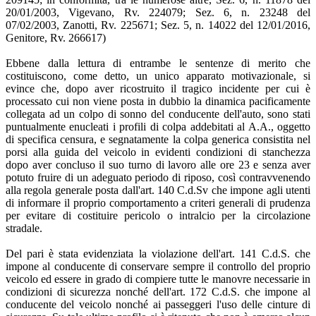
20/01/2003, Vigevano, Rv. 224079; Sez. 6, n. 23248 del
07/02/2003, Zanotti, Rv. 225671; Sez. 5, n. 14022 del 12/01/2016,
Genitore, Rv. 266617)
Ebbene dalla lettura di entrambe le sentenze di merito che
costituiscono, come detto, un unico apparato motivazionale, si
evince che, dopo aver ricostruito il tragico incidente per cui è
processato cui non viene posta in dubbio la dinamica pacificamente
collegata ad un colpo di sonno del conducente dell'auto, sono stati
puntualmente enucleati i profili di colpa addebitati al A.A., oggetto
di specifica censura, e segnatamente la colpa generica consistita nel
porsi alla guida del veicolo in evidenti condizioni di stanchezza
dopo aver concluso il suo turno di lavoro alle ore 23 e senza aver
potuto fruire di un adeguato periodo di riposo, così contravvenendo
alla regola generale posta dall'art. 140 C.d.Sv che impone agli utenti
di informare il proprio comportamento a criteri generali di prudenza
per evitare di costituire pericolo o intralcio per la circolazione
stradale.
Del pari è stata evidenziata la violazione dell'art. 141 C.d.S. che
impone al conducente di conservare sempre il controllo del proprio
veicolo ed essere in grado di compiere tutte le manovre necessarie in
condizioni di sicurezza nonché dell'art. 172 C.d.S. che impone al
conducente del veicolo nonché ai passeggeri l'uso delle cinture di