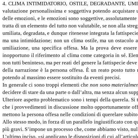
4. CLIMA INTIMIDATORIO, OSTILE, DEGRADANTE, UMILIANTE
valutazione personalissima e soggettiva potendo acquistare u
delle emozioni, e le emozioni sono soggettive, assolutamente 
tratta di un elemento del tutto non valutabile, se non alla stre
umiliata, degradata, e dunque ritenesse integrata la fattispec
ma una intimidazione; non un clima ostile, ma un ostacolo al
umiliazione, una specifica offesa. Ma la prova deve essere 
inopportuno il riferimento al clima come categoria in sé. Ele
non tutti beninteso, ma per reati del genere la fattispecie dev
della narrazione è la persona offesa. È un reato posto tutto
potendo al massimo essere sostituito da eventi precisi.
In generale ci sono troppi elementi che
non sono materialment
decidere di stare da una parte o dall’altra, ma senza alcun sup
Ulteriore aspetto problematico sono i tempi della querela. Si 
che i provvedimenti in discussione molto opportunamente offr
mettono la persona offesa nelle condizioni di querelare subito.
Allo stesso modo, in forza di un parallelo ingiustificato con q
più gravi. S’impone un processo che, come abbiamo visto, nulla
L’ultimo inciso, «si applicano le disposizioni di cui all’articol