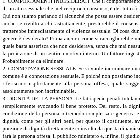
1. COMPORTAMENTI INDESIDERATI. Che il comportamento non sia
di un atto sessuale che, nel reciproco consenso, è del tutto f
Qui non stiamo parlando di alcunché che possa essere desider
anche se rivolto a chi, astrattamente, presterebbe il consen
tratterebbe immediatamente di violenza sessuale. Di cosa du
genere è desiderato? Prima ancora, come si raccoglierebbe un 
quale basta asserisca che non desiderava, senza che mai nessun
la proiezione di un sentire emotivo interno. Un fattore ingest
Probabilmente da eliminare.
2. CONNOTAZIONE SESSUALE. Se si vuole incriminare una condo
comune è a connotazione sessuale. E poiché non possiamo incrim
riferiscano esplicitamente alla persona offesa, quale sogg
assolutamente non incriminabile.
3. DIGNITÀ DELLA PERSONA. Le fattispecie penali tutelano mol
semplicemente evocando il bene protetto. Del resto, la digni
condizione della persona oltremodo complessa e generica e 
dignità, come per gli altri beni, per questo il costituente,
porzione di dignità direttamente coinvolta da questa dinamica, 
farà la persona offesa, il pubblico ministero e, infine, il giud