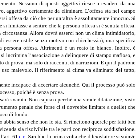
o. Nessuno di questi aggettivi riesce a evadere da una
vo, aggettivo certamente da eliminare. L’offesa sta nel campo
rsi offesa da ciò che per un’altra è assolutamente innocuo. Si
si limitasse a sentire che la persona offesa si è sentita offesa,
a circostanza. Allora dovrà esserci non un clima intimidatorio,
di essere ostile senza motivo con chicchessia); una specifica
 persona offesa. Altrimenti è un reato in bianco. Inoltre, è
 si incrimina l’associazione a delinquere di stampo mafioso, e
o di prova, ma solo di racconti, di narrazioni. E qui il padrone
uso malevolo. Il riferimento al clima va eliminato del tutto,
mente incapace di accertare alcunché. Qui il processo può solo
processo, poiché è senza prova.
 sarà svanita. Non capisco perché una simile dilatazione, visto
umento penale che forse ci si dovrebbe limitare a quelle) che
voco di fondo.
o abbia senso che non lo sia. Si rimettono querele per fatti ben
cenda sia risolvibile tra le parti con reciproca soddisfazione.
ll’art. 61
c.p.
Sarebbe la prima volta che il legislatore si spinge