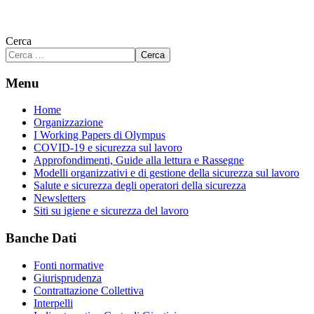
Cerca
Cerca
Menu
Home
Organizzazione
I Working Papers di Olympus
COVID-19 e sicurezza sul lavoro
Approfondimenti, Guide alla lettura e Rassegne
Modelli organizzativi e di gestione della sicurezza sul lavoro
Salute e sicurezza degli operatori della sicurezza
Newsletters
Siti su igiene e sicurezza del lavoro
Banche Dati
Fonti normative
Giurisprudenza
Contrattazione Collettiva
Interpelli