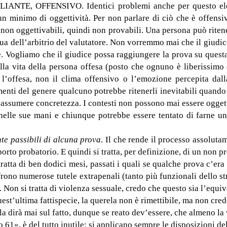
, OFFENSIVO. Identici problemi anche per questo element
n minimo di oggettività. Per non parlare di ciò che è offensi
non oggettivabili, quindi non provabili. Una persona può ritene
gua dell’arbitrio del valutatore. Non vorremmo mai che il giudice 
ie. Vogliamo che il giudice possa raggiungere la prova su quest
la vita della persona offesa (posto che ognuno è liberissimo 
l’offesa, non il clima offensivo o l’emozione percepita dalla
menti del genere qualcuno potrebbe ritenerli inevitabili quando
e assumere concretezza. I contesti non possono mai essere oggett
 nelle sue mani e chiunque potrebbe essere tentato di farne un 
e passibili di alcuna prova
. Il che rende il processo assoluta
porto probatorio. E quindi si tratta, per definizione, di un non 
tratta di ben dodici mesi, passati i quali se qualche prova c’era
ono numerose tutele extrapenali (tanto più funzionali dello str
 Non si tratta di violenza sessuale, credo che questo sia l’equi
uest’ultima fattispecie, la querela non è rimettibile, ma non cred
 dirà mai sul fatto, dunque se reato dev’essere, che almeno la vi
o 61», è del tutto inutile: si applicano sempre le disposizioni de