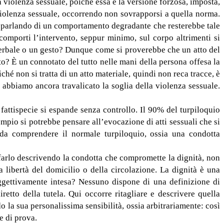
olenza sessuale, poiché essa è la versione forzosa, imposta,
i violenza sessuale, occorrendo non sovrapporsi a quella norma.
o parlando di un comportamento degradante che resterebbe tale
comporti l’intervento, seppur minimo, sul corpo altrimenti si
erbale o un gesto? Dunque come si proverebbe che un atto del
o? È un connotato del tutto nelle mani della persona offesa la
é non si tratta di un atto materiale, quindi non reca tracce, è
n abbiamo ancora travalicato la soglia della violenza sessuale.
ttispecie si espande senza controllo. Il 90% del turpiloquio
mpio si potrebbe pensare all’evocazione di atti sessuali che si
o da comprendere il normale turpiloquio, ossia una condotta
farlo descrivendo la condotta che compromette la dignità, non
 libertà del domicilio o della circolazione. La dignità è una
ggettivamente intesa? Nessuno dispone di una definizione di
etto della tutela. Qui occorre ritagliare e descrivere quella
o la sua personalissima sensibilità, ossia arbitrariamente: così
e di prova.