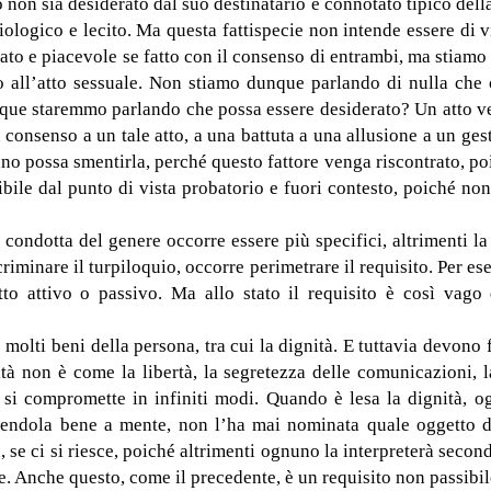
 desiderato dal suo destinatario è connotato tipico della vi
isiologico e lecito. Ma questa fattispecie non intende essere d
ato e piacevole se fatto con il consenso di entrambi, ma stiam
so all’atto sessuale. Non stiamo dunque parlando di nulla che 
nque staremmo parlando che possa essere desiderato? Un atto v
consenso a un tale atto, a una battuta a una allusione a un gest
o possa smentirla, perché questo fattore venga riscontrato, poich
ibile dal punto di vista probatorio e fuori contesto, poiché no
tta del genere occorre essere più specifici, altrimenti la fa
inare il turpiloquio, occorre perimetrare il requisito. Per ese
etto attivo o passivo. Ma allo stato il requisito è così vag
ti beni della persona, tra cui la dignità. E tuttavia devono 
tà non è come la libertà, la segretezza delle comunicazioni, la
si compromette in infiniti modi. Quando è lesa la dignità, o
 avendola bene a mente, non l’ha mai nominata quale oggetto dir
se ci si riesce, poiché altrimenti ognuno la interpreterà second
ice. Anche questo, come il precedente, è un requisito non passibil