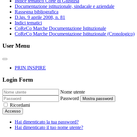
Indice tematico Corte di Giustizia
Documentazione istituzionale, sindacale e aziendale
Rassegna bibliografica
D.lgs. 9 aprile 2008, n. 81
Indici tematici
CoReCo Marche Documentazione Istituzionale
CoReCo Marche Documentazione Istituzionale (Cronologico)
User Menu
PRIN INSPIRE
Login Form
Nome utente
Password
Mostra password
Ricordami
Accesso
Hai dimenticato la tua password?
Hai dimenticato il tuo nome utente?