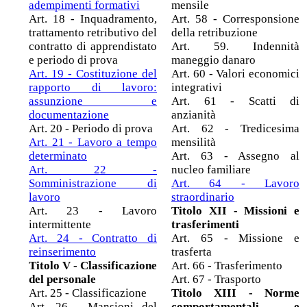
adempimenti formativi
mensile
Art. 18 - Inquadramento,
Art. 58 - Corresponsione
trattamento retributivo del
della retribuzione
contratto di apprendistato
Art. 59. Indennità
e periodo di prova
maneggio danaro
Art. 19 - Costituzione del
Art. 60 - Valori economici
rapporto di lavoro:
integrativi
assunzione e
Art. 61 - Scatti di
documentazione
anzianità
Art. 20 - Periodo di prova
Art. 62 - Tredicesima
Art. 21 - Lavoro a tempo
mensilità
determinato
Art. 63 - Assegno al
Art. 22 -
nucleo familiare
Somministrazione di
Art. 64 - Lavoro
lavoro
straordinario
Art. 23 - Lavoro
Titolo XII - Missioni e
intermittente
trasferimenti
Art. 24 - Contratto di
Art. 65 - Missione e
reinserimento
trasferta
Titolo V - Classificazione
Art. 66 - Trasferimento
del personale
Art. 67 - Trasporto
Art. 25 - Classificazione
Titolo XIII - Norme
Art. 26 - Mansioni del
comportamentali e