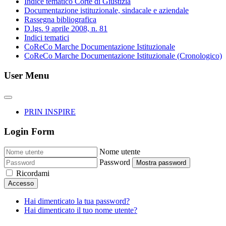
Indice tematico Corte di Giustizia
Documentazione istituzionale, sindacale e aziendale
Rassegna bibliografica
D.lgs. 9 aprile 2008, n. 81
Indici tematici
CoReCo Marche Documentazione Istituzionale
CoReCo Marche Documentazione Istituzionale (Cronologico)
User Menu
PRIN INSPIRE
Login Form
Nome utente
Password
Mostra password
Ricordami
Accesso
Hai dimenticato la tua password?
Hai dimenticato il tuo nome utente?