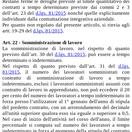
Restano ferme le deroghe previste al limite quantitativo dei
contratti a tempo determinato previste dai commi 2 e 3
dell’art. 23 del
d.lgs. 81/2015
nonché quelle esplicitamente
individuate dalla contrattazione integrativa aziendale.
Per quanto non regolato dal presente articolo, si rinvia agli
artt. 19-29 del
d.lgs. 81/2015
.
Art. 22 - Somministrazione di lavoro
La somministrazione di lavoro, nel rispetto di quanto
previsto dall’art. 30 del
d.lgs. 81/2015
, può essere a tempo
determinato o indeterminato.
Nel rispetto di quanto previsto dall’art. 31 del
d.lgs.
81/2015
, il numero dei lavoratori somministrati con
contratto di somministrazione di lavoro a tempo
indeterminato, esclusi i lavoratori somministrati assunti con
contratto di lavoro in apprendistato, non può eccedere il 20
per cento del numero dei lavoratori a tempo indeterminato in
forza presso l’utilizzatore al 1° gennaio dell'anno di stipula
del predetto contratto, con un arrotondamento del decimale
all'unità superiore qualora esso sia eguale o superiore a 0,5.
Nel caso di inizio dell'attività nel corso dell'anno, il limite
percentuale si computa sul numero dei lavoratori a tempo
indeterminato in forza al momento della stipula del contratto