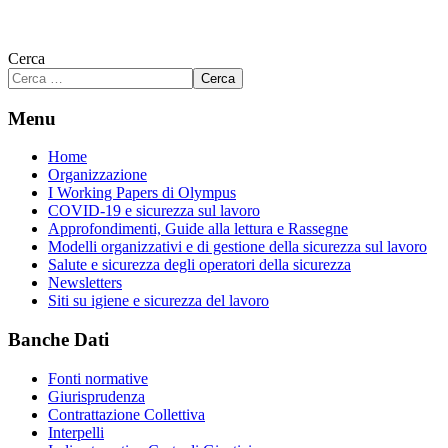
Cerca
Cerca
Menu
Home
Organizzazione
I Working Papers di Olympus
COVID-19 e sicurezza sul lavoro
Approfondimenti, Guide alla lettura e Rassegne
Modelli organizzativi e di gestione della sicurezza sul lavoro
Salute e sicurezza degli operatori della sicurezza
Newsletters
Siti su igiene e sicurezza del lavoro
Banche Dati
Fonti normative
Giurisprudenza
Contrattazione Collettiva
Interpelli