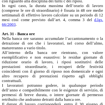
con riguardo alla disciplina dei turni c dei riposi.
In ogni caso, la durata massima dell’orario di lavoro
(comprese le ore di straordinario) è fissata in 48 ore medie
settimanali di effettivo lavoro calcolate su un periodo di 12
mesi così come previsto dall’art. 4, comma 3 del
d.lgs.
66/2003
.
Art. 31 - Banca ore
Nella banca ore saranno accumulate l’accantonamento o la
detrazione di ore che i lavoratori, nel corso dell’almo,
matureranno a vario titolo.
All’interno della banca ore rientrano, con valore
esemplificativo e non esaustivo: le residue giornate di
riduzione orario di lavoro, i riposi sostitutivi delle
prestazioni straordinarie, i recuperi delle festività
coincidenti con il giorno di riposo non domenicale e ogni
altro recupero di prestazioni rispetto agli obblighi
contrattuali.
I lavoratori potranno godere, in qualunque periodo
dell’anno e compatibilmente con le esigenze di servizio, di
permessi di breve durata, o intere giornate di permesso
retribuito che andranno detratti dalla banca ore.
Il datore di lavoro corrisponderà, entro il 30 giugno di