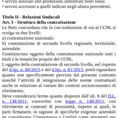
• servizi ausiliari alle produzioni industriali fuori linea;
• servizi accessori a quelli indicati negli alinea precedenti.
Titolo II - Relazioni Sindacali
Art. 3 - Struttura della contrattazione
Le Parti concordano che la con trattazione di cui al CCNL si
svolga su due livelli:
a) contrattazione nazionale;
b) contrattazione di secondo livello regionale, territoriale,
aziendale.
Costituiscono oggetto della contrattazione nazionale tutti i
titoli e le tematiche proprie del CCNL.
L oggetto della contrattazione di secondo livello, nel rispetto
del
d.lgs. n. 80/2015
e del
d.lgs. n. 81/2015
, potrà riguardare
quanto non specificamente previsto dal presente contratto
nonché l’attività di integrazione delle norme contrattuali
anche in relazione al variare dei contesti socioeconomici di
riferimento.
Deve considerarsi fermo quanto disposto dall’alt. 8 del
D.L.
n. 138/2011
, convertito con
legge n. 148/2011
, con
riferimento ai contratti di prossimità, rispetto ai quali, le
parti firmatarie, in ragione di specifiche esigenze aziendali
ne considerano l’importanza e l’utilità come strumenti per