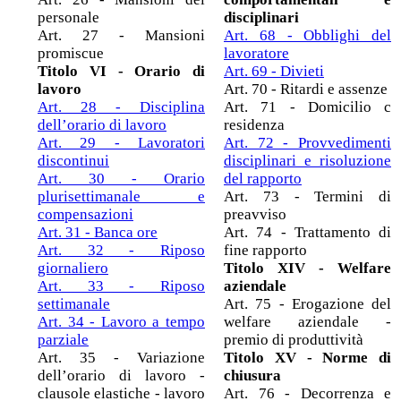
personale
disciplinari
Art. 27 - Mansioni
Art. 68 - Obblighi del
promiscue
lavoratore
Titolo VI - Orario di
Art. 69 - Divieti
lavoro
Art. 70 - Ritardi e assenze
Art. 28 - Disciplina
Art. 71 - Domicilio c
dell’orario di lavoro
residenza
Art. 29 - Lavoratori
Art. 72 - Provvedimenti
discontinui
disciplinari e risoluzione
Art. 30 - Orario
del rapporto
plurisettimanale e
Art. 73 - Termini di
compensazioni
preavviso
Art. 31 - Banca ore
Art. 74 - Trattamento di
Art. 32 - Riposo
fine rapporto
giornaliero
Titolo XIV - Welfare
Art. 33 - Riposo
aziendale
settimanale
Art. 75 - Erogazione del
Art. 34 - Lavoro a tempo
welfare aziendale -
parziale
premio di produttività
Art. 35 - Variazione
Titolo XV - Norme di
dell’orario di lavoro -
chiusura
clausole elastiche - lavoro
Art. 76 - Decorrenza e