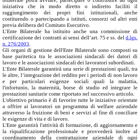
bilaterale potrà avviare, partecipare o contribuire ad ogni
iniziativa che in modo diretto o indiretto faciliti il
raggiungimento dei propri fini istituzionali, anche
costituendo o partecipando a istituti, consorzi od altri enti
previa delibera del Comitato Esecutivo.
L’Ente Bilaterale ha istituito anche una commissione di
certificazione dei contratti ai sensi dell’art. 75 e ss. del
d.lgs.
n. 276/2003
.
Gli organi di gestione dell'Ente Bilaterale sono composti su
base paritetica tra le associazioni sindacali dei datori di
lavoro e le associazioni sindacali dei lavoratori subordinati.
L’Ente Bilaterale garantirà una serie di prestazioni quali, tra
le altre, l’integrazione del reddito per i periodi di non lavoro
e per particolari esigenze sociali quali la malattia,
l'infortunio, la maternità, borse di studio ed integrare le
prestazioni sanitarie come riportato nel successivo articolo.
L'obiettivo primario è di favorire tutte le iniziative orientate
a offrire ai lavoratori un programma di welfare aziendale
attraverso la fruizione di beni e servizi al fine di conciliare
le esigenze di vita e di lavoro.
L'Ente garantirà l'attività di formazione, di aggiornamento e
la riqualificazione professionale e provvederà inoltre al
coordinamento della contrattazione aziendale di ogni