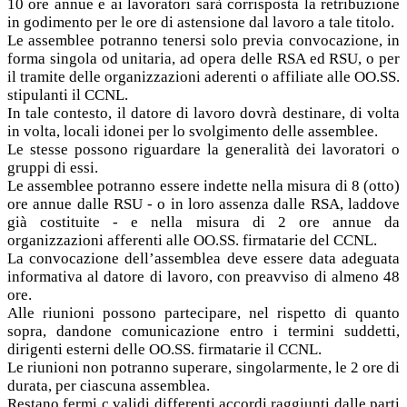
10 ore annue e ai lavoratori sarà corrisposta la retribuzione
in godimento per le ore di astensione dal lavoro a tale titolo.
Le assemblee potranno tenersi solo previa convocazione, in
forma singola od unitaria, ad opera delle RSA ed RSU, o per
il tramite delle organizzazioni aderenti o affiliate alle OO.SS.
stipulanti il CCNL.
In tale contesto, il datore di lavoro dovrà destinare, di volta
in volta, locali idonei per lo svolgimento delle assemblee.
Le stesse possono riguardare la generalità dei lavoratori o
gruppi di essi.
Le assemblee potranno essere indette nella misura di 8 (otto)
ore annue dalle RSU - o in loro assenza dalle RSA, laddove
già costituite - e nella misura di 2 ore annue da
organizzazioni afferenti alle OO.SS. firmatarie del CCNL.
La convocazione dell’assemblea deve essere data adeguata
informativa al datore di lavoro, con preavviso di almeno 48
ore.
Alle riunioni possono partecipare, nel rispetto di quanto
sopra, dandone comunicazione entro i termini suddetti,
dirigenti esterni delle OO.SS. firmatarie il CCNL.
Le riunioni non potranno superare, singolarmente, le 2 ore di
durata, per ciascuna assemblea.
Restano fermi c validi differenti accordi raggiunti dalle parti