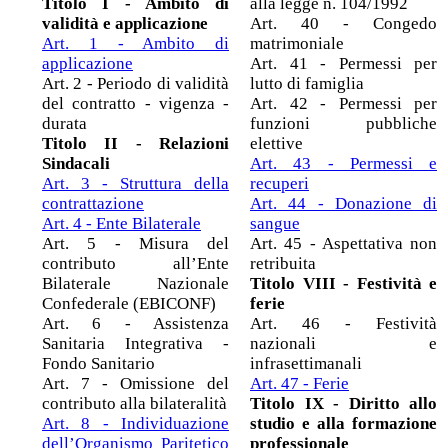
Titolo I - Ambito di
alla legge n. 104/1992
validità e applicazione
Art. 40 - Congedo
Art. 1 - Ambito di
matrimoniale
applicazione
Art. 41 - Permessi per
Art. 2 - Periodo di validità
lutto di famiglia
del contratto - vigenza -
Art. 42 - Permessi per
durata
funzioni pubbliche
Titolo II - Relazioni
elettive
Sindacali
Art. 43 - Permessi e
Art. 3 - Struttura della
recuperi
contrattazione
Art. 44 - Donazione di
Art. 4 - Ente Bilaterale
sangue
Art. 5 - Misura del
Art. 45 - Aspettativa non
contributo all’Ente
retribuita
Bilaterale Nazionale
Titolo VIII - Festività e
Confederale (EBICONF)
ferie
Art. 6 - Assistenza
Art. 46 - Festività
Sanitaria Integrativa -
nazionali e
Fondo Sanitario
infrasettimanali
Art. 7 - Omissione del
Art. 47 - Ferie
contributo alla bilateralità
Titolo IX - Diritto allo
Art. 8 - Individuazione
studio e alla formazione
dell’Organismo Paritetico
professionale