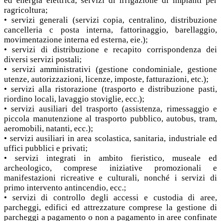
ed energia elettrica, servizi di irrigazione di impianti per
ragricoltura;
• servizi generali (servizi copia, centralino, distribuzione
cancelleria c posta interna, fattorinaggio, barellaggio,
movimentazione interna ed esterna, eie.);
• servizi di distribuzione e recapito corrispondenza dei
diversi servizi postali;
• servizi amministrativi (gestione condominiale, gestione
utenze, autorizzazioni, licenze, imposte, fatturazioni, etc.);
• servizi alla ristorazione (trasporto e distribuzione pasti,
riordino locali, lavaggio stoviglie, ecc.);
• servizi ausiliari del trasporto (assistenza, rimessaggio e
piccola manutenzione al trasporto pubblico, autobus, tram,
aeromobili, natanti, ecc.);
• servizi ausiliari in area scolastica, sanitaria, industriale ed
uffici pubblici e privati;
• servizi integrati in ambito fieristico, museale ed
archeologico, comprese iniziative promozionali e
manifestazioni ricreative e culturali, nonché i servizi di
primo intervento antincendio, ecc.;
• servizi di controllo degli accessi e custodia di aree,
parcheggi, edifici ed attrezzature comprese la gestione di
parcheggi a pagamento o non a pagamento in aree confinate