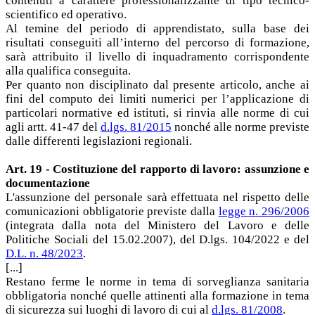
contenuti a carattere professionalizzante di tipo tecnico-
scientifico ed operativo.
Al temine del periodo di apprendistato, sulla base dei
risultati conseguiti all’interno del percorso di formazione,
sarà attribuito il livello di inquadramento corrispondente
alla qualifica conseguita.
Per quanto non disciplinato dal presente articolo, anche ai
fini del computo dei limiti numerici per l’applicazione di
particolari normative ed istituti, si rinvia alle norme di cui
agli artt. 41-47 del
d.lgs. 81/2015
nonché alle norme previste
dalle differenti legislazioni regionali.
Art. 19 - Costituzione del rapporto di lavoro: assunzione e
documentazione
L'assunzione del personale sarà effettuata nel rispetto delle
comunicazioni obbligatorie previste dalla
legge n. 296/2006
(integrata dalla nota del Ministero del Lavoro e delle
Politiche Sociali del 15.02.2007), del D.lgs. 104/2022 e del
D.L. n. 48/2023
.
[...]
Restano ferme le norme in tema di sorveglianza sanitaria
obbligatoria nonché quelle attinenti alla formazione in tema
di sicurezza sui luoghi di lavoro di cui al
d.lgs. 81/2008
.