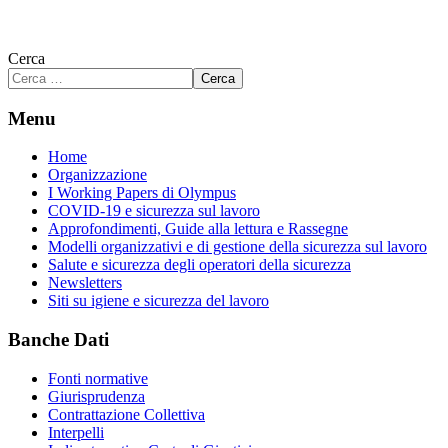
Cerca
Cerca
Menu
Home
Organizzazione
I Working Papers di Olympus
COVID-19 e sicurezza sul lavoro
Approfondimenti, Guide alla lettura e Rassegne
Modelli organizzativi e di gestione della sicurezza sul lavoro
Salute e sicurezza degli operatori della sicurezza
Newsletters
Siti su igiene e sicurezza del lavoro
Banche Dati
Fonti normative
Giurisprudenza
Contrattazione Collettiva
Interpelli