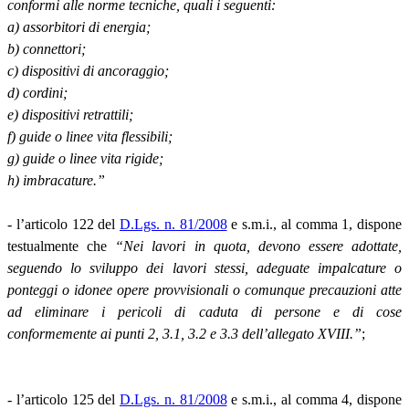
conformi alle norme tecniche, quali i seguenti:
a) assorbitori di energia;
b) connettori;
c) dispositivi di ancoraggio;
d) cordini;
e) dispositivi retrattili;
f) guide o linee vita flessibili;
g) guide o linee vita rigide;
h) imbracature.”
- l’articolo 122 del
D.Lgs. n. 81/2008
e s.m.i., al comma 1, dispone
testualmente che
“Nei lavori in quota, devono essere adottate,
seguendo lo sviluppo dei lavori stessi, adeguate impalcature o
ponteggi o idonee opere provvisionali o comunque precauzioni atte
ad eliminare i pericoli di caduta di persone e di cose
conformemente ai punti 2, 3.1, 3.2 e 3.3 dell’allegato XVIII.”
;
- l’articolo 125 del
D.Lgs. n. 81/2008
e s.m.i., al comma 4, dispone