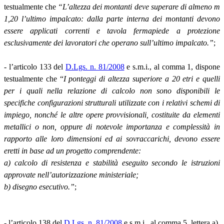
testualmente che
“L’altezza dei montanti deve superare di almeno m
1,20 l’ultimo impalcato: dalla parte interna dei montanti devono
essere applicati correnti e tavola fermapiede a protezione
esclusivamente dei lavoratori che operano sull’ultimo impalcato.”
;
- l’articolo 133 del
D.Lgs. n. 81/2008
e s.m.i., al comma 1, dispone
testualmente che “
I ponteggi di altezza superiore a 20 etri e quelli
per i quali nella relazione di calcolo non sono disponibili le
specifiche configurazioni strutturali utilizzate con i relativi schemi di
impiego, nonché le altre opere provvisionali, costituite da elementi
metallici o non, oppure di notevole importanza e complessità in
rapporto alle loro dimensioni ed ai sovraccarichi, devono essere
eretti in base ad un progetto comprendente:
a) calcolo di resistenza e stabilità eseguito secondo le istruzioni
approvate nell’autorizzazione ministeriale;
b) disegno esecutivo.”
;
- l’articolo 138 del
D.Lgs. n. 81/2008
e s.m.i., al comma 5, lettera a),