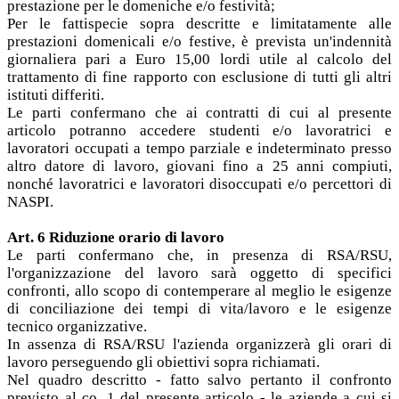
prestazione per le domeniche e/o festività;
Per le fattispecie sopra descritte e limitatamente alle
prestazioni domenicali e/o festive, è prevista un'indennità
giornaliera pari a Euro 15,00 lordi utile al calcolo del
trattamento di fine rapporto con esclusione di tutti gli altri
istituti differiti.
Le parti confermano che ai contratti di cui al presente
articolo potranno accedere studenti e/o lavoratrici e
lavoratori occupati a tempo parziale e indeterminato presso
altro datore di lavoro, giovani fino a 25 anni compiuti,
nonché lavoratrici e lavoratori disoccupati e/o percettori di
NASPI.
Art. 6 Riduzione orario di lavoro
Le parti confermano che, in presenza di RSA/RSU,
l'organizzazione del lavoro sarà oggetto di specifici
confronti, allo scopo di contemperare al meglio le esigenze
di conciliazione dei tempi di vita/lavoro e le esigenze
tecnico organizzative.
In assenza di RSA/RSU l'azienda organizzerà gli orari di
lavoro perseguendo gli obiettivi sopra richiamati.
Nel quadro descritto - fatto salvo pertanto il confronto
previsto al co. 1 del presente articolo - le aziende a cui si