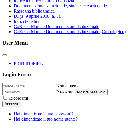
Indice tematico Corte di Giustizia
Documentazione istituzionale, sindacale e aziendale
Rassegna bibliografica
D.lgs. 9 aprile 2008, n. 81
Indici tematici
CoReCo Marche Documentazione Istituzionale
CoReCo Marche Documentazione Istituzionale (Cronologico)
User Menu
PRIN INSPIRE
Login Form
Nome utente
Password
Mostra password
Ricordami
Accesso
Hai dimenticato la tua password?
Hai dimenticato il tuo nome utente?