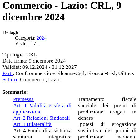
Commercio - Lazio: CRL, 9
dicembre 2024
Dettagli
Categoria:
2024
Visite: 1171
Tipologia: CRL
Data firma: 9 dicembre 2024
Validità: 09.12.2024 - 31.12.2027
Parti
: Confcommercio e Filcams-Cgil, Fisascat-Cisl, Uiltucs
Settori
: Commercio, Lazio
Sommario
:
Premessa
Trattamento fiscale
Art. 1 Validità e sfera di
speciale dei premi di
applicazione
produzione erogati in
Art. 2 Relazioni Sindacali
denaro
Art. 3 Bilateralità
Ipotesi di erogazione
Art. 4 Fondo di assistenza
sostitutiva dei premi di
sanitaria integrativa
produzione mediante