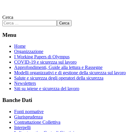
Cerca
Cerca
Menu
Home
Organizzazione
I Working Papers di Olympus
COVID-19 e sicurezza sul lavoro
Approfondimenti, Guide alla lettura e Rassegne
Modelli organizzativi e di gestione della sicurezza sul lavoro
Salute e sicurezza degli operatori della sicurezza
Newsletters
Siti su igiene e sicurezza del lavoro
Banche Dati
Fonti normative
Giurisprudenza
Contrattazione Collettiva
Interpelli