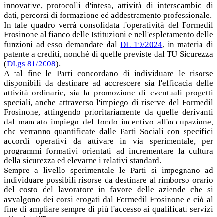
innovative, protocolli d'intesa, attività di interscambio di
dati, percorsi di formazione ed addestramento professionale.
In tale quadro verrà consolidata l'operatività del Formedil
Frosinone al fianco delle Istituzioni e nell'espletamento delle
funzioni ad esso demandate dal
DL 19/2024
, in materia di
patente a crediti, nonché di quelle previste dal TU Sicurezza
(
DLgs 81/2008
).
A tal fine le Parti concordano di individuare le risorse
disponibili da destinare ad accrescere sia l'efficacia delle
attività ordinarie, sia la promozione di eventuali progetti
speciali, anche attraverso l'impiego di riserve del Formedil
Frosinone, attingendo prioritariamente da quelle derivanti
dal mancato impiego del fondo incentivo all'occupazione,
che verranno quantificate dalle Parti Sociali con specifici
accordi operativi da attivare in via sperimentale, per
programmi formativi orientati ad incrementare la cultura
della sicurezza ed elevarne i relativi standard.
Sempre a livello sperimentale le Parti si impegnano ad
individuare possibili risorse da destinare al rimborso orario
del costo del lavoratore in favore delle aziende che si
avvalgono dei corsi erogati dal Formedil Frosinone e ciò al
fine di ampliare sempre di più l'accesso ai qualificati servizi