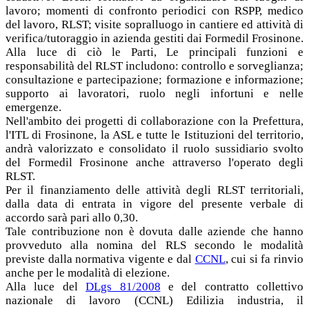
lavoro; momenti di confronto periodici con RSPP, medico
del lavoro, RLST; visite sopralluogo in cantiere ed attività di
verifica/tutoraggio in azienda gestiti dai Formedil Frosinone.
Alla luce di ciò le Parti, Le principali funzioni e
responsabilità del RLST includono: controllo e sorveglianza;
consultazione e partecipazione; formazione e informazione;
supporto ai lavoratori, ruolo negli infortuni e nelle
emergenze.
Nell'ambito dei progetti di collaborazione con la Prefettura,
l'ITL di Frosinone, la ASL e tutte le Istituzioni del territorio,
andrà valorizzato e consolidato il ruolo sussidiario svolto
del Formedil Frosinone anche attraverso l'operato degli
RLST.
Per il finanziamento delle attività degli RLST territoriali,
dalla data di entrata in vigore del presente verbale di
accordo sarà pari allo 0,30.
Tale contribuzione non è dovuta dalle aziende che hanno
provveduto alla nomina del RLS secondo le modalità
previste dalla normativa vigente e dal
CCNL
, cui si fa rinvio
anche per le modalità di elezione.
Alla luce del
DLgs 81/2008
e del contratto collettivo
nazionale di lavoro (CCNL) Edilizia industria, il