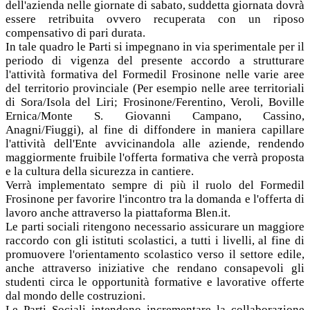
dell'azienda nelle giornate di sabato, suddetta giornata dovrà
essere retribuita ovvero recuperata con un riposo
compensativo di pari durata.
In tale quadro le Parti si impegnano in via sperimentale per il
periodo di vigenza del presente accordo a strutturare
l'attività formativa del Formedil Frosinone nelle varie aree
del territorio provinciale (Per esempio nelle aree territoriali
di Sora/Isola del Liri; Frosinone/Ferentino, Veroli, Boville
Ernica/Monte S. Giovanni Campano, Cassino,
Anagni/Fiuggi), al fine di diffondere in maniera capillare
l'attività dell'Ente avvicinandola alle aziende, rendendo
maggiormente fruibile l'offerta formativa che verrà proposta
e la cultura della sicurezza in cantiere.
Verrà implementato sempre di più il ruolo del Formedil
Frosinone per favorire l'incontro tra la domanda e l'offerta di
lavoro anche attraverso la piattaforma Blen.it.
Le parti sociali ritengono necessario assicurare un maggiore
raccordo con gli istituti scolastici, a tutti i livelli, al fine di
promuovere l'orientamento scolastico verso il settore edile,
anche attraverso iniziative che rendano consapevoli gli
studenti circa le opportunità formative e lavorative offerte
dal mondo delle costruzioni.
Le Parti Sociali intendono incrementare la collaborazione