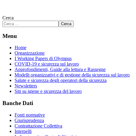
Cerca
Cerca
Menu
Home
Organizzazione
I Working Papers di Olympus
COVID-19 e sicurezza sul lavoro
Approfondimenti, Guide alla lettura e Rassegne
Modelli organizzativi e di gestione della sicurezza sul lavoro
Salute e sicurezza degli operatori della sicurezza
Newsletters
Siti su igiene e sicurezza del lavoro
Banche Dati
Fonti normative
Giurisprudenza
Contrattazione Collettiva
Interpelli