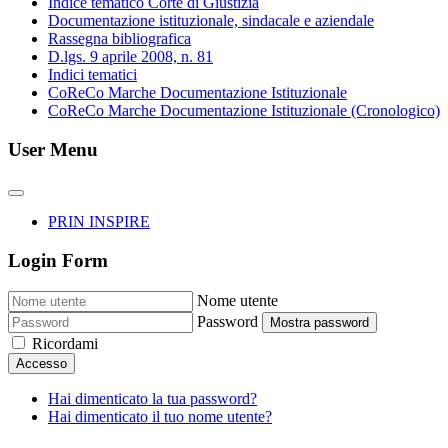
Indice tematico Corte di Giustizia
Documentazione istituzionale, sindacale e aziendale
Rassegna bibliografica
D.lgs. 9 aprile 2008, n. 81
Indici tematici
CoReCo Marche Documentazione Istituzionale
CoReCo Marche Documentazione Istituzionale (Cronologico)
User Menu
PRIN INSPIRE
Login Form
Nome utente
Password
Mostra password
Ricordami
Accesso
Hai dimenticato la tua password?
Hai dimenticato il tuo nome utente?