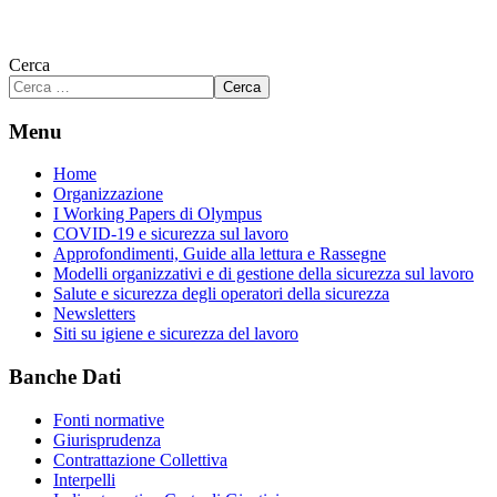
Cerca
Cerca
Menu
Home
Organizzazione
I Working Papers di Olympus
COVID-19 e sicurezza sul lavoro
Approfondimenti, Guide alla lettura e Rassegne
Modelli organizzativi e di gestione della sicurezza sul lavoro
Salute e sicurezza degli operatori della sicurezza
Newsletters
Siti su igiene e sicurezza del lavoro
Banche Dati
Fonti normative
Giurisprudenza
Contrattazione Collettiva
Interpelli