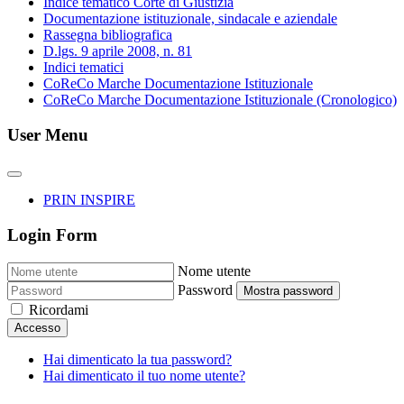
Indice tematico Corte di Giustizia
Documentazione istituzionale, sindacale e aziendale
Rassegna bibliografica
D.lgs. 9 aprile 2008, n. 81
Indici tematici
CoReCo Marche Documentazione Istituzionale
CoReCo Marche Documentazione Istituzionale (Cronologico)
User Menu
PRIN INSPIRE
Login Form
Nome utente
Password
Mostra password
Ricordami
Accesso
Hai dimenticato la tua password?
Hai dimenticato il tuo nome utente?