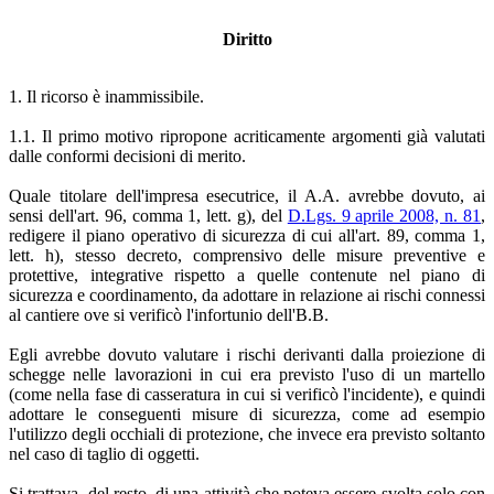
Diritto
1. Il ricorso è inammissibile.
1.1. Il primo motivo ripropone acriticamente argomenti già valutati
dalle conformi decisioni di merito.
Quale titolare dell'impresa esecutrice, il A.A. avrebbe dovuto, ai
sensi dell'art. 96, comma 1, lett. g), del
D.Lgs. 9 aprile 2008, n. 81
,
redigere il piano operativo di sicurezza di cui all'art. 89, comma 1,
lett. h), stesso decreto, comprensivo delle misure preventive e
protettive, integrative rispetto a quelle contenute nel piano di
sicurezza e coordinamento, da adottare in relazione ai rischi connessi
al cantiere ove si verificò l'infortunio dell'B.B.
Egli avrebbe dovuto valutare i rischi derivanti dalla proiezione di
schegge nelle lavorazioni in cui era previsto l'uso di un martello
(come nella fase di casseratura in cui si verificò l'incidente), e quindi
adottare le conseguenti misure di sicurezza, come ad esempio
l'utilizzo degli occhiali di protezione, che invece era previsto soltanto
nel caso di taglio di oggetti.
Si trattava, del resto, di una attività che poteva essere svolta solo con