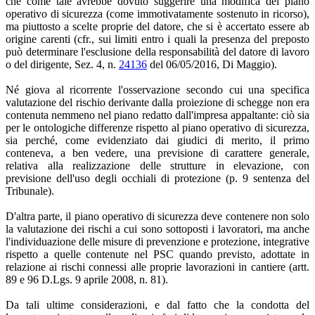
che come tale avrebbe dovuto suggerire una modifica del piano
operativo di sicurezza (come immotivatamente sostenuto in ricorso),
ma piuttosto a scelte proprie del datore, che si è accertato essere ab
origine carenti (cfr., sui limiti entro i quali la presenza del preposto
può determinare l'esclusione della responsabilità del datore di lavoro
o del dirigente, Sez. 4, n.
24136
del 06/05/2016, Di Maggio).
Né giova al ricorrente l'osservazione secondo cui una specifica
valutazione del rischio derivante dalla proiezione di schegge non era
contenuta nemmeno nel piano redatto dall'impresa appaltante: ciò sia
per le ontologiche differenze rispetto al piano operativo di sicurezza,
sia perché, come evidenziato dai giudici di merito, il primo
conteneva, a ben vedere, una previsione di carattere generale,
relativa alla realizzazione delle strutture in elevazione, con
previsione dell'uso degli occhiali di protezione (p. 9 sentenza del
Tribunale).
D'altra parte, il piano operativo di sicurezza deve contenere non solo
la valutazione dei rischi a cui sono sottoposti i lavoratori, ma anche
l'individuazione delle misure di prevenzione e protezione, integrative
rispetto a quelle contenute nel PSC quando previsto, adottate in
relazione ai rischi connessi alle proprie lavorazioni in cantiere (artt.
89 e 96 D.Lgs. 9 aprile 2008, n. 81).
Da tali ultime considerazioni, e dal fatto che la condotta del