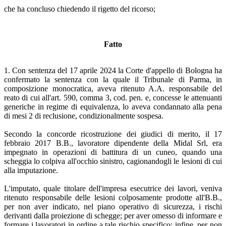
che ha concluso chiedendo il rigetto del ricorso;
Fatto
1. Con sentenza del 17 aprile 2024 la Corte d'appello di Bologna ha
confermato la sentenza con la quale il Tribunale di Parma, in
composizione monocratica, aveva ritenuto A.A. responsabile del
reato di cui all'art. 590, comma 3, cod. pen. e, concesse le attenuanti
generiche in regime di equivalenza, lo aveva condannato alla pena
di mesi 2 di reclusione, condizionalmente sospesa.
Secondo la concorde ricostruzione dei giudici di merito, il 17
febbraio 2017 B.B., lavoratore dipendente della Midal Srl, era
impegnato in operazioni di battitura di un cuneo, quando una
scheggia lo colpiva all'occhio sinistro, cagionandogli le lesioni di cui
alla imputazione.
L'imputato, quale titolare dell'impresa esecutrice dei lavori, veniva
ritenuto responsabile delle lesioni colposamente prodotte all'B.B.,
per non aver indicato, nel piano operativo di sicurezza, i rischi
derivanti dalla proiezione di schegge; per aver omesso di informare e
formare i lavoratori in ordine a tale rischio specifico; infine, per non