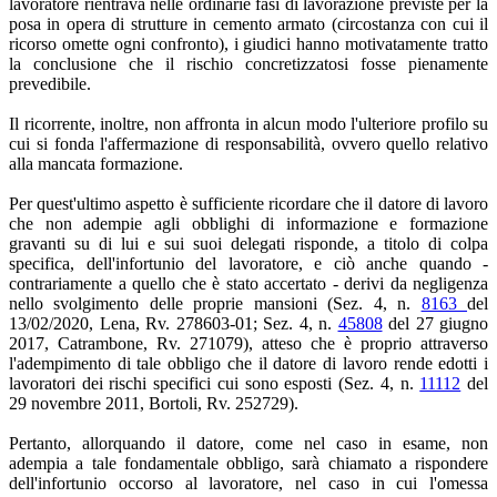
lavoratore rientrava nelle ordinarie fasi di lavorazione previste per la
posa in opera di strutture in cemento armato (circostanza con cui il
ricorso omette ogni confronto), i giudici hanno motivatamente tratto
la conclusione che il rischio concretizzatosi fosse pienamente
prevedibile.
Il ricorrente, inoltre, non affronta in alcun modo l'ulteriore profilo su
cui si fonda l'affermazione di responsabilità, ovvero quello relativo
alla mancata formazione.
Per quest'ultimo aspetto è sufficiente ricordare che il datore di lavoro
che non adempie agli obblighi di informazione e formazione
gravanti su di lui e sui suoi delegati risponde, a titolo di colpa
specifica, dell'infortunio del lavoratore, e ciò anche quando -
contrariamente a quello che è stato accertato - derivi da negligenza
nello svolgimento delle proprie mansioni (Sez. 4, n.
8163
del
13/02/2020, Lena, Rv. 278603-01; Sez. 4, n.
45808
del 27 giugno
2017, Catrambone, Rv. 271079), atteso che è proprio attraverso
l'adempimento di tale obbligo che il datore di lavoro rende edotti i
lavoratori dei rischi specifici cui sono esposti (Sez. 4, n.
11112
del
29 novembre 2011, Bortoli, Rv. 252729).
Pertanto, allorquando il datore, come nel caso in esame, non
adempia a tale fondamentale obbligo, sarà chiamato a rispondere
dell'infortunio occorso al lavoratore, nel caso in cui l'omessa