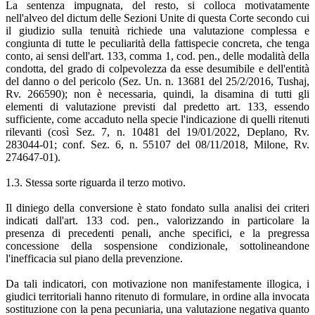
La sentenza impugnata, del resto, si colloca motivatamente
nell'alveo del dictum delle Sezioni Unite di questa Corte secondo cui
il giudizio sulla tenuità richiede una valutazione complessa e
congiunta di tutte le peculiarità della fattispecie concreta, che tenga
conto, ai sensi dell'art. 133, comma 1, cod. pen., delle modalità della
condotta, del grado di colpevolezza da esse desumibile e dell'entità
del danno o del pericolo (Sez. Un. n. 13681 del 25/2/2016, Tushaj,
Rv. 266590); non è necessaria, quindi, la disamina di tutti gli
elementi di valutazione previsti dal predetto art. 133, essendo
sufficiente, come accaduto nella specie l'indicazione di quelli ritenuti
rilevanti (così Sez. 7, n. 10481 del 19/01/2022, Deplano, Rv.
283044-01; conf. Sez. 6, n. 55107 del 08/11/2018, Milone, Rv.
274647-01).
1.3. Stessa sorte riguarda il terzo motivo.
Il diniego della conversione è stato fondato sulla analisi dei criteri
indicati dall'art. 133 cod. pen., valorizzando in particolare la
presenza di precedenti penali, anche specifici, e la pregressa
concessione della sospensione condizionale, sottolineandone
l'inefficacia sul piano della prevenzione.
Da tali indicatori, con motivazione non manifestamente illogica, i
giudici territoriali hanno ritenuto di formulare, in ordine alla invocata
sostituzione con la pena pecuniaria, una valutazione negativa quanto