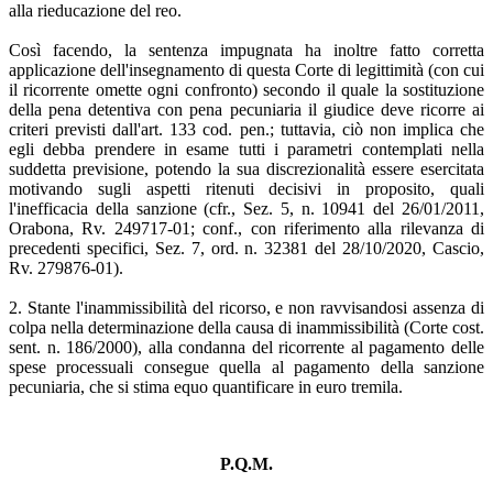
alla rieducazione del reo.
Così facendo, la sentenza impugnata ha inoltre fatto corretta
applicazione dell'insegnamento di questa Corte di legittimità (con cui
il ricorrente omette ogni confronto) secondo il quale la sostituzione
della pena detentiva con pena pecuniaria il giudice deve ricorre ai
criteri previsti dall'art. 133 cod. pen.; tuttavia, ciò non implica che
egli debba prendere in esame tutti i parametri contemplati nella
suddetta previsione, potendo la sua discrezionalità essere esercitata
motivando sugli aspetti ritenuti decisivi in proposito, quali
l'inefficacia della sanzione (cfr., Sez. 5, n. 10941 del 26/01/2011,
Orabona, Rv. 249717-01; conf., con riferimento alla rilevanza di
precedenti specifici, Sez. 7, ord. n. 32381 del 28/10/2020, Cascio,
Rv. 279876-01).
2. Stante l'inammissibilità del ricorso, e non ravvisandosi assenza di
colpa nella determinazione della causa di inammissibilità (Corte cost.
sent. n. 186/2000), alla condanna del ricorrente al pagamento delle
spese processuali consegue quella al pagamento della sanzione
pecuniaria, che si stima equo quantificare in euro tremila.
P.Q.M.