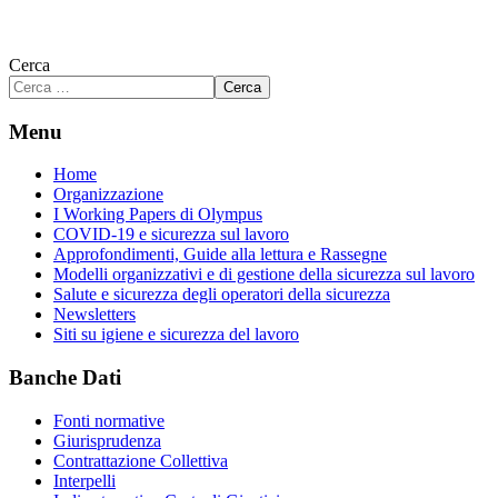
Cerca
Cerca
Menu
Home
Organizzazione
I Working Papers di Olympus
COVID-19 e sicurezza sul lavoro
Approfondimenti, Guide alla lettura e Rassegne
Modelli organizzativi e di gestione della sicurezza sul lavoro
Salute e sicurezza degli operatori della sicurezza
Newsletters
Siti su igiene e sicurezza del lavoro
Banche Dati
Fonti normative
Giurisprudenza
Contrattazione Collettiva
Interpelli