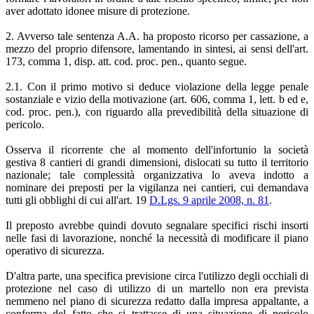
aver adottato idonee misure di protezione.
2. Avverso tale sentenza A.A. ha proposto ricorso per cassazione, a
mezzo del proprio difensore, lamentando in sintesi, ai sensi dell'art.
173, comma 1, disp. att. cod. proc. pen., quanto segue.
2.1. Con il primo motivo si deduce violazione della legge penale
sostanziale e vizio della motivazione (art. 606, comma 1, lett. b ed e,
cod. proc. pen.), con riguardo alla prevedibilità della situazione di
pericolo.
Osserva il ricorrente che al momento dell'infortunio la società
gestiva 8 cantieri di grandi dimensioni, dislocati su tutto il territorio
nazionale; tale complessità organizzativa lo aveva indotto a
nominare dei preposti per la vigilanza nei cantieri, cui demandava
tutti gli obblighi di cui all'art. 19
D.Lgs. 9 aprile 2008, n. 81
.
Il preposto avrebbe quindi dovuto segnalare specifici rischi insorti
nelle fasi di lavorazione, nonché la necessità di modificare il piano
operativo di sicurezza.
D'altra parte, una specifica previsione circa l'utilizzo degli occhiali di
protezione nel caso di utilizzo di un martello non era prevista
nemmeno nel piano di sicurezza redatto dalla impresa appaltante, a
conferma del fatto che si trattasse di una situazione di pericolo