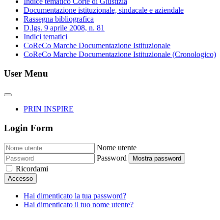
Indice tematico Corte di Giustizia
Documentazione istituzionale, sindacale e aziendale
Rassegna bibliografica
D.lgs. 9 aprile 2008, n. 81
Indici tematici
CoReCo Marche Documentazione Istituzionale
CoReCo Marche Documentazione Istituzionale (Cronologico)
User Menu
PRIN INSPIRE
Login Form
Nome utente
Password
Mostra password
Ricordami
Accesso
Hai dimenticato la tua password?
Hai dimenticato il tuo nome utente?