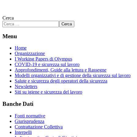
Cerca
Cerca
Menu
Home
Organizzazione
I Working Papers di Olympus
COVID-19 e sicurezza sul lavoro
Approfondimenti, Guide alla lettura e Rassegne
Modelli organizzativi e di gestione della sicurezza sul lavoro
Salute e sicurezza degli operatori della sicurezza
Newsletters
Siti su igiene e sicurezza del lavoro
Banche Dati
Fonti normative
Giurisprudenza
Contrattazione Collettiva
Interpelli