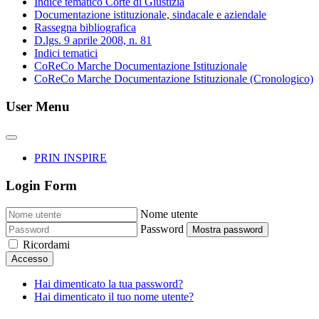
Indice tematico Corte di Giustizia
Documentazione istituzionale, sindacale e aziendale
Rassegna bibliografica
D.lgs. 9 aprile 2008, n. 81
Indici tematici
CoReCo Marche Documentazione Istituzionale
CoReCo Marche Documentazione Istituzionale (Cronologico)
User Menu
PRIN INSPIRE
Login Form
Nome utente
Password
Mostra password
Ricordami
Accesso
Hai dimenticato la tua password?
Hai dimenticato il tuo nome utente?