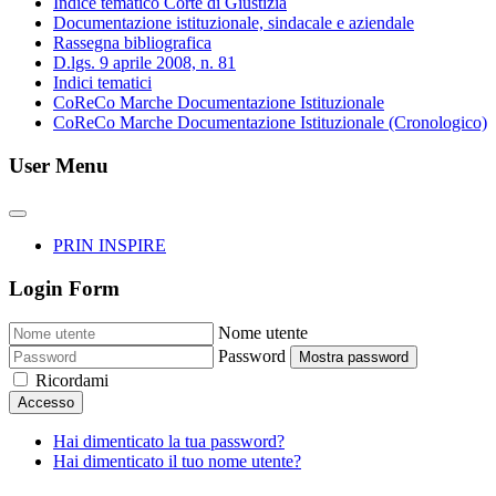
Indice tematico Corte di Giustizia
Documentazione istituzionale, sindacale e aziendale
Rassegna bibliografica
D.lgs. 9 aprile 2008, n. 81
Indici tematici
CoReCo Marche Documentazione Istituzionale
CoReCo Marche Documentazione Istituzionale (Cronologico)
User Menu
PRIN INSPIRE
Login Form
Nome utente
Password
Mostra password
Ricordami
Accesso
Hai dimenticato la tua password?
Hai dimenticato il tuo nome utente?