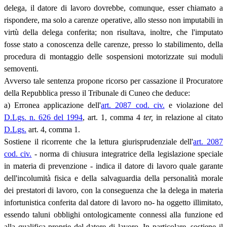
delega, il datore di lavoro dovrebbe, comunque, esser chiamato a
rispondere, ma solo a carenze operative, allo stesso non imputabili in
virtù della delega conferita; non risultava, inoltre, che l'imputato
fosse stato a conoscenza delle carenze, presso lo stabilimento, della
procedura di montaggio delle sospensioni motorizzate sui moduli
semoventi.
Avverso tale sentenza propone ricorso per cassazione il Procuratore
della Repubblica presso il Tribunale di Cuneo che deduce:
a) Erronea applicazione dell'
art. 2087 cod. civ.
e violazione del
D.Lgs. n. 626 del 1994
, art. 1, comma 4
ter,
in relazione al citato
D.Lgs.
art. 4, comma 1.
Sostiene il ricorrente che la lettura giurisprudenziale dell'
art. 2087
cod. civ.
- norma di chiusura integratrice della legislazione speciale
in materia di prevenzione - indica il datore di lavoro quale garante
dell'incolumità fisica e della salvaguardia della personalità morale
dei prestatori di lavoro, con la conseguenza che la delega in materia
infortunistica conferita dal datore di lavoro no- ha oggetto illimitato,
essendo taluni obblighi ontologicamente connessi alla funzione ed
alla qualifica proprie del datore di lavoro. In particolare, sostiene il