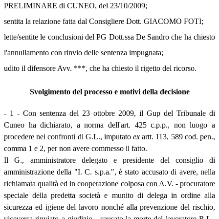
PRELIMINARE di CUNEO, del 23/10/2009;
sentita la relazione fatta dal Consigliere Dott. GIACOMO FOTI;
lette/sentite le conclusioni del PG Dott.ssa De Sandro che ha chiesto
l'annullamento con rinvio delle sentenza impugnata;
udito il difensore Avv. ***, che ha chiesto il rigetto del ricorso.
Svolgimento del processo e motivi della decisione
- 1 - Con sentenza del 23 ottobre 2009, il Gup del Tribunale di
Cuneo ha dichiarato, a norma dell'art. 425 c.p.p., non luogo a
procedere nei confronti di G.L., imputato
ex
artt. 113, 589 cod. pen.,
comma 1 e 2, per non avere commesso il fatto.
Il G., amministratore delegato e presidente del consiglio di
amministrazione della "I. C. s.p.a.", è stato accusato di avere, nella
richiamata qualità ed in cooperazione colposa con A.V. - procuratore
speciale della predetta società e munito di delega in ordine alla
sicurezza ed igiene del lavoro nonché alla prevenzione del rischio,
viceversa rinviato a giudizio - causato la morte del lavoratore R.L.,