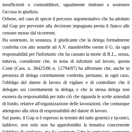
insufficienti o contraddittori, ugualmente inidonei a sostenere
l'accusa in giudizio.
Orbene, nel caso di specie il percorso argomentativo che ha adottato
dal Gup per pervenire alla decisione impugnata presta il fianco alle
censure mosse dal ricorrente.
Ha sostenuto, in sostanza, il giudicante che la delega formalmente
conferita con atto notarile ad A.V. manderebbe esente il G. da ogni
responsabilità per l'infortunio che ha causato la morte di R.L., senza,
tuttavia, considerare che, in tema di infortuni sul lavoro, questa
Corte (Cass. n. 38425/06 n. 12794/07) ha affermato che, anche in
presenza di delega correttamente conferita, permane, in ogni caso,
l'obbligo del datore di lavoro di vigilare e di controllare che il
delegato usi correttamente la delega, e che la stessa delega non
esonera da responsabilità per tutto ciò che riguarda le scelte aziendali
di fondo, relative all'organizzazione delle lavorazioni, che comunque
attengono alla sfera di responsabilità del datore di lavoro.
Sul punto, il Gup si è espresso in termini del tutto generici e laconici,
laddove, non solo non ha approfondito la tematica concernente
l'obbligo di vigilanza, ma ha sostenuto "che le omissioni contestate