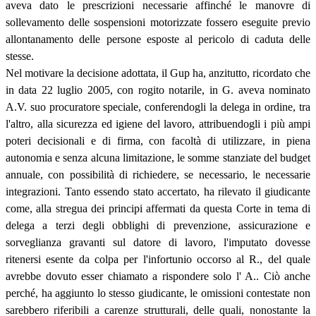
aveva dato le prescrizioni necessarie affinché le manovre di
sollevamento delle sospensioni motorizzate fossero eseguite previo
allontanamento delle persone esposte al pericolo di caduta delle
stesse.
Nel motivare la decisione adottata, il Gup ha, anzitutto, ricordato che
in data 22 luglio 2005, con rogito notarile, in G. aveva nominato
A.V. suo procuratore speciale, conferendogli la delega in ordine, tra
l'altro, alla sicurezza ed igiene del lavoro, attribuendogli i più ampi
poteri decisionali e di firma, con facoltà di utilizzare, in piena
autonomia e senza alcuna limitazione, le somme stanziate del budget
annuale, con possibilità di richiedere, se necessario, le necessarie
integrazioni. Tanto essendo stato accertato, ha rilevato il giudicante
come, alla stregua dei principi affermati da questa Corte in tema di
delega a terzi degli obblighi di prevenzione, assicurazione e
sorveglianza gravanti sul datore di lavoro, l'imputato dovesse
ritenersi esente da colpa per l'infortunio occorso al R., del quale
avrebbe dovuto esser chiamato a rispondere solo l' A.. Ciò anche
perché, ha aggiunto lo stesso giudicante, le omissioni contestate non
sarebbero riferibili a carenze strutturali, delle quali, nonostante la