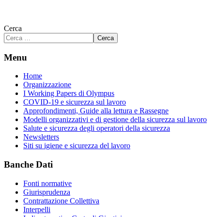
Cerca
Cerca
Menu
Home
Organizzazione
I Working Papers di Olympus
COVID-19 e sicurezza sul lavoro
Approfondimenti, Guide alla lettura e Rassegne
Modelli organizzativi e di gestione della sicurezza sul lavoro
Salute e sicurezza degli operatori della sicurezza
Newsletters
Siti su igiene e sicurezza del lavoro
Banche Dati
Fonti normative
Giurisprudenza
Contrattazione Collettiva
Interpelli