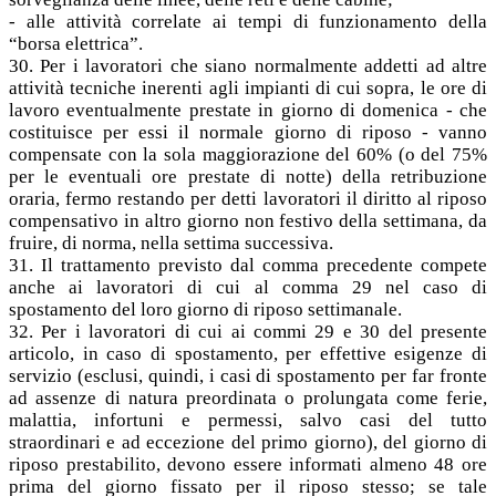
- alle attività correlate ai tempi di funzionamento della
“borsa elettrica”.
30. Per i lavoratori che siano normalmente addetti ad altre
attività tecniche inerenti agli impianti di cui sopra, le ore di
lavoro eventualmente prestate in giorno di domenica - che
costituisce per essi il normale giorno di riposo - vanno
compensate con la sola maggiorazione del 60% (o del 75%
per le eventuali ore prestate di notte) della retribuzione
oraria, fermo restando per detti lavoratori il diritto al riposo
compensativo in altro giorno non festivo della settimana, da
fruire, di norma, nella settima successiva.
31. Il trattamento previsto dal comma precedente compete
anche ai lavoratori di cui al comma 29 nel caso di
spostamento del loro giorno di riposo settimanale.
32. Per i lavoratori di cui ai commi 29 e 30 del presente
articolo, in caso di spostamento, per effettive esigenze di
servizio (esclusi, quindi, i casi di spostamento per far fronte
ad assenze di natura preordinata o prolungata come ferie,
malattia, infortuni e permessi, salvo casi del tutto
straordinari e ad eccezione del primo giorno), del giorno di
riposo prestabilito, devono essere informati almeno 48 ore
prima del giorno fissato per il riposo stesso; se tale