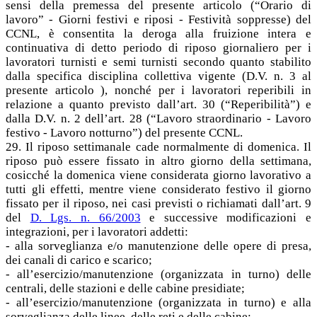
sensi della premessa del presente articolo (“Orario di
lavoro” - Giorni festivi e riposi - Festività soppresse) del
CCNL, è consentita la deroga alla fruizione intera e
continuativa di detto periodo di riposo giornaliero per i
lavoratori turnisti e semi turnisti secondo quanto stabilito
dalla specifica disciplina collettiva vigente (D.V. n. 3 al
presente articolo ), nonché per i lavoratori reperibili in
relazione a quanto previsto dall’art. 30 (“Reperibilità”) e
dalla D.V. n. 2 dell’art. 28 (“Lavoro straordinario - Lavoro
festivo - Lavoro notturno”) del presente CCNL.
29. Il riposo settimanale cade normalmente di domenica. Il
riposo può essere fissato in altro giorno della settimana,
cosicché la domenica viene considerata giorno lavorativo a
tutti gli effetti, mentre viene considerato festivo il giorno
fissato per il riposo, nei casi previsti o richiamati dall’art. 9
del
D. Lgs. n. 66/2003
e successive modificazioni e
integrazioni, per i lavoratori addetti:
- alla sorveglianza e/o manutenzione delle opere di presa,
dei canali di carico e scarico;
- all’esercizio/manutenzione (organizzata in turno) delle
centrali, delle stazioni e delle cabine presidiate;
- all’esercizio/manutenzione (organizzata in turno) e alla
sorveglianza delle linee, delle reti e delle cabine;