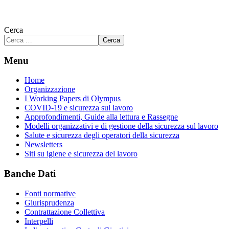
Cerca
Cerca
Menu
Home
Organizzazione
I Working Papers di Olympus
COVID-19 e sicurezza sul lavoro
Approfondimenti, Guide alla lettura e Rassegne
Modelli organizzativi e di gestione della sicurezza sul lavoro
Salute e sicurezza degli operatori della sicurezza
Newsletters
Siti su igiene e sicurezza del lavoro
Banche Dati
Fonti normative
Giurisprudenza
Contrattazione Collettiva
Interpelli