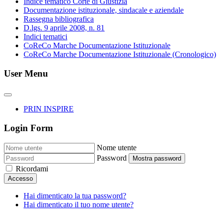
Indice tematico Corte di Giustizia
Documentazione istituzionale, sindacale e aziendale
Rassegna bibliografica
D.lgs. 9 aprile 2008, n. 81
Indici tematici
CoReCo Marche Documentazione Istituzionale
CoReCo Marche Documentazione Istituzionale (Cronologico)
User Menu
PRIN INSPIRE
Login Form
Nome utente
Password
Mostra password
Ricordami
Accesso
Hai dimenticato la tua password?
Hai dimenticato il tuo nome utente?