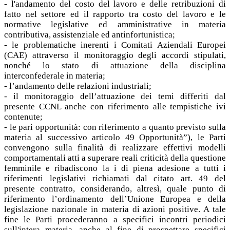
- l'andamento del costo del lavoro e delle retribuzioni di
fatto nel settore ed il rapporto tra costo del lavoro e le
normative legislative ed amministrative in materia
contributiva, assistenziale ed antinfortunistica;
- le problematiche inerenti i Comitati Aziendali Europei
(CAE) attraverso il monitoraggio degli accordi stipulati,
nonché lo stato di attuazione della disciplina
interconfederale in materia;
- l’andamento delle relazioni industriali;
- il monitoraggio dell’attuazione dei temi differiti dal
presente CCNL anche con riferimento alle tempistiche ivi
contenute;
- le pari opportunità: con riferimento a quanto previsto sulla
materia al successivo articolo 49 Opportunità”), le Parti
convengono sulla finalità di realizzare effettivi modelli
comportamentali atti a superare reali criticità della questione
femminile e ribadiscono la i di piena adesione a tutti i
riferimenti legislativi richiamati dal citato art. 49 del
presente contratto, considerando, altresì, quale punto di
riferimento l’ordinamento dell’Unione Europea e della
legislazione nazionale in materia di azioni positive. A tale
fine le Parti procederanno a specifici incontri periodici
sull'intera materia, anche al fine di prospettare specifici