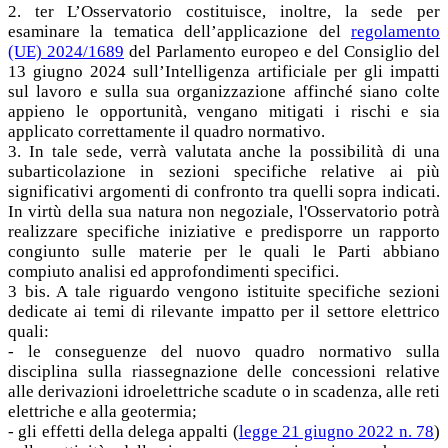
2. ter L’Osservatorio costituisce, inoltre, la sede per
esaminare la tematica dell’applicazione del
regolamento
(UE) 2024/1689
del Parlamento europeo e del Consiglio del
13 giugno 2024 sull’Intelligenza artificiale per gli impatti
sul lavoro e sulla sua organizzazione affinché siano colte
appieno le opportunità, vengano mitigati i rischi e sia
applicato correttamente il quadro normativo.
3. In tale sede, verrà valutata anche la possibilità di una
subarticolazione in sezioni specifiche relative ai più
significativi argomenti di confronto tra quelli sopra indicati.
In virtù della sua natura non negoziale, l'Osservatorio potrà
realizzare specifiche iniziative e predisporre un rapporto
congiunto sulle materie per le quali le Parti abbiano
compiuto analisi ed approfondimenti specifici.
3 bis. A tale riguardo vengono istituite specifiche sezioni
dedicate ai temi di rilevante impatto per il settore elettrico
quali:
- le conseguenze del nuovo quadro normativo sulla
disciplina sulla riassegnazione delle concessioni relative
alle derivazioni idroelettriche scadute o in scadenza, alle reti
elettriche e alla geotermia;
- gli effetti della delega appalti (
legge 21 giugno 2022 n. 78
)