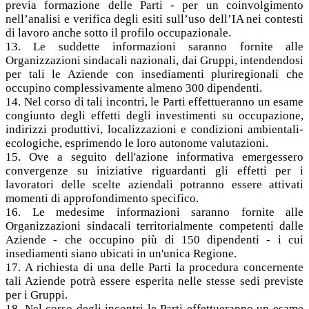
previa formazione delle Parti - per un coinvolgimento
nell’analisi e verifica degli esiti sull’uso dell’IA nei contesti
di lavoro anche sotto il profilo occupazionale.
13. Le suddette informazioni saranno fornite alle
Organizzazioni sindacali nazionali, dai Gruppi, intendendosi
per tali le Aziende con insediamenti pluriregionali che
occupino complessivamente almeno 300 dipendenti.
14. Nel corso di tali incontri, le Parti effettueranno un esame
congiunto degli effetti degli investimenti su occupazione,
indirizzi produttivi, localizzazioni e condizioni ambientali-
ecologiche, esprimendo le loro autonome valutazioni.
15. Ove a seguito dell'azione informativa emergessero
convergenze su iniziative riguardanti gli effetti per i
lavoratori delle scelte aziendali potranno essere attivati
momenti di approfondimento specifico.
16. Le medesime informazioni saranno fornite alle
Organizzazioni sindacali territorialmente competenti dalle
Aziende - che occupino più di 150 dipendenti - i cui
insediamenti siano ubicati in un'unica Regione.
17. A richiesta di una delle Parti la procedura concernente
tali Aziende potrà essere esperita nelle stesse sedi previste
per i Gruppi.
18. Nel corso degli incontri le Parti effettueranno un esame