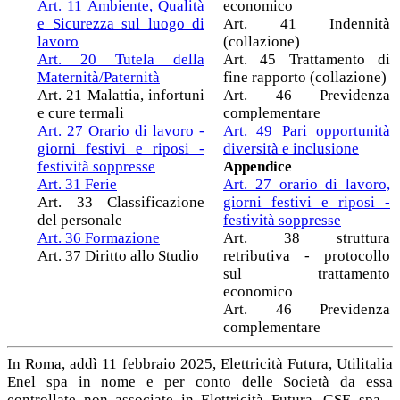
Art. 11 Ambiente, Qualità
economico
e Sicurezza sul luogo di
Art. 41 Indennità
lavoro
(collazione)
Art. 20 Tutela della
Art. 45 Trattamento di
Maternità/Paternità
fine rapporto (collazione)
Art. 21 Malattia, infortuni
Art. 46 Previdenza
e cure termali
complementare
Art. 27 Orario di lavoro -
Art. 49 Pari opportunità
giorni festivi e riposi -
diversità e inclusione
festività soppresse
Appendice
Art. 31 Ferie
Art. 27 orario di lavoro,
Art. 33 Classificazione
giorni festivi e riposi -
del personale
festività soppresse
Art. 36 Formazione
Art. 38 struttura
Art. 37 Diritto allo Studio
retributiva - protocollo
sul trattamento
economico
Art. 46 Previdenza
complementare
In Roma, addì 11 febbraio 2025, Elettricità Futura, Utilitalia
Enel spa in nome e per conto delle Società da essa
controllate non associate in Elettricità Futura, GSE spa -