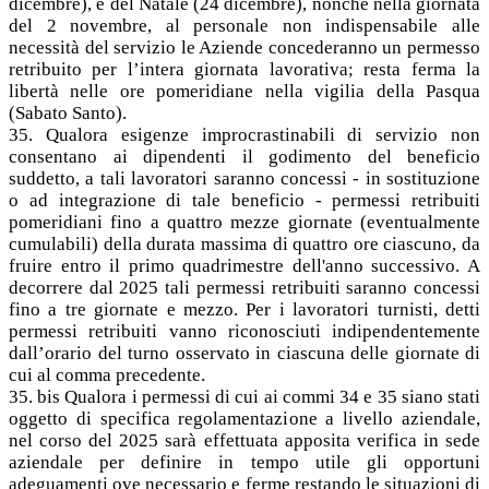
dicembre), e del Natale (24 dicembre), nonché nella giornata
del 2 novembre, al personale non indispensabile alle
necessità del servizio le Aziende concederanno un permesso
retribuito per l’intera giornata lavorativa; resta ferma la
libertà nelle ore pomeridiane nella vigilia della Pasqua
(Sabato Santo).
35. Qualora esigenze improcrastinabili di servizio non
consentano ai dipendenti il godimento del beneficio
suddetto, a tali lavoratori saranno concessi - in sostituzione
o ad integrazione di tale beneficio - permessi retribuiti
pomeridiani fino a quattro mezze giornate (eventualmente
cumulabili) della durata massima di quattro ore ciascuno, da
fruire entro il primo quadrimestre dell'anno successivo. A
decorrere dal 2025 tali permessi retribuiti saranno concessi
fino a tre giornate e mezzo. Per i lavoratori turnisti, detti
permessi retribuiti vanno riconosciuti indipendentemente
dall’orario del turno osservato in ciascuna delle giornate di
cui al comma precedente.
35. bis Qualora i permessi di cui ai commi 34 e 35 siano stati
oggetto di specifica regolamentazione a livello aziendale,
nel corso del 2025 sarà effettuata apposita verifica in sede
aziendale per definire in tempo utile gli opportuni
adeguamenti ove necessario e ferme restando le situazioni di