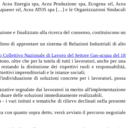
: Acea Energia spa, Acea Produzione spa, Ecogena srl, Acea
Aquaser srl, Acea ATO5 spa […] e le Organizzazioni Sindacali
azione e finalizzato alla ricerca del consenso, costituiscono un
dono di approntare un sistema di Relazioni Industriali di alto
o Collettivo Nazionale di Lavoro del Settore Gas-acqua del 18
ono, oltre che per la tutela di tutti i lavoratori, anche per una
estando la distinzione dei rispettivi ruoli e responsabilità,
iettivi imprenditoriali e le istanze sociali;
l'individuazione di soluzioni concrete per i lavoratori, possa
zative segnalate dai lavoratori in merito all'implementazione
viduare delle soluzioni immediatamente realizzabili.
i vari istituti e tematiche di rilievo declinati nella presente
nza con quanto sopra detto, verrà avviato il percorso negoziale