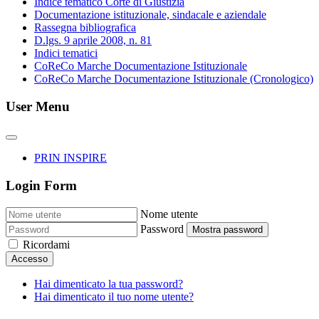
Indice tematico Corte di Giustizia
Documentazione istituzionale, sindacale e aziendale
Rassegna bibliografica
D.lgs. 9 aprile 2008, n. 81
Indici tematici
CoReCo Marche Documentazione Istituzionale
CoReCo Marche Documentazione Istituzionale (Cronologico)
User Menu
PRIN INSPIRE
Login Form
Nome utente
Password
Mostra password
Ricordami
Accesso
Hai dimenticato la tua password?
Hai dimenticato il tuo nome utente?