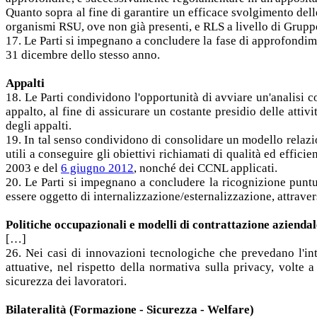
Quanto sopra al fine di garantire un efficace svolgimento dell
organismi RSU, ove non già presenti, e RLS a livello di Grupp
17. Le Parti si impegnano a concludere la fase di approfondim
31 dicembre dello stesso anno.
Appalti
18. Le Parti condividono l'opportunità di avviare un'analisi co
appalto, al fine di assicurare un costante presidio delle attiv
degli appalti.
19. In tal senso condividono di consolidare un modello relazio
utili a conseguire gli obiettivi richiamati di qualità ed effici
2003 e del
6 giugno 2012
, nonché dei CCNL applicati.
20. Le Parti si impegnano a concludere la ricognizione puntua
essere oggetto di internalizzazione/esternalizzazione, attrave
Politiche occupazionali e modelli di contrattazione aziendal
[…]
26. Nei casi di innovazioni tecnologiche che prevedano l'intr
attuative, nel rispetto della normativa sulla privacy, volte a
sicurezza dei lavoratori.
Bilateralità (Formazione - Sicurezza - Welfare)