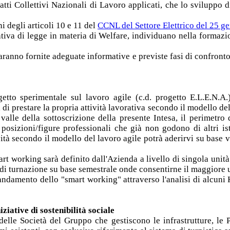
atti Collettivi Nazionali di Lavoro applicati, che lo sviluppo di
ni degli articoli 10 e 11 del
CCNL del Settore Elettrico del 25 g
ativa di legge in materia di Welfare, individuano nella formazi
saranno fornite adeguate informative e previste fasi di confron
getto sperimentale sul lavoro agile (c.d. progetto E.L.E.N.A.
di prestare la propria attività lavorativa secondo il modello del
lle della sottoscrizione della presente Intesa, il perimetro d
osizioni/figure professionali che già non godono di altri istit
tività secondo il modello del lavoro agile potrà aderirvi su ba
rt working sarà definito dall'Azienda a livello di singola unit
i turnazione su base semestrale onde consentirne il maggiore uti
andamento dello "smart working" attraverso l'analisi di alcuni K
ziative di sostenibilità sociale
s delle Società del Gruppo che gestiscono le infrastrutture, le 