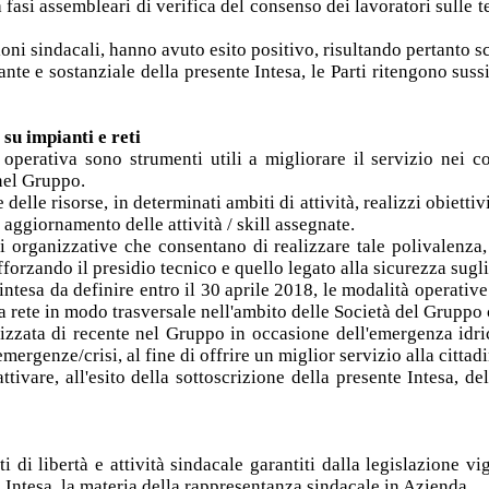
a fasi assembleari di verifica del consenso dei lavoratori sulle 
ni sindacali, hanno avuto esito positivo, risultando pertanto sci
ante e sostanziale della presente Intesa, le Parti ritengono suss
 su impianti e reti
 operativa sono strumenti utili a migliorare il servizio nei con
 nel Gruppo.
 delle risorse, in determinati ambiti di attività, realizzi obietti
n aggiornamento delle attività / skill assegnate.
i organizzative che consentano di realizzare tale polivalenza
orzando il presidio tecnico e quello legato alla sicurezza sugli
ntesa da definire entro il 30 aprile 2018, le modalità operative 
ulla rete in modo trasversale nell'ambito delle Società del Grup
alizzata di recente nel Gruppo in occasione dell'emergenza idr
mergenze/crisi, al fine di offrire un miglior servizio alla cittad
ttivare, all'esito della sottoscrizione della presente Intesa, 
i di libertà e attività sindacale garantiti dalla legislazione v
Intesa, la materia della rappresentanza sindacale in Azienda.