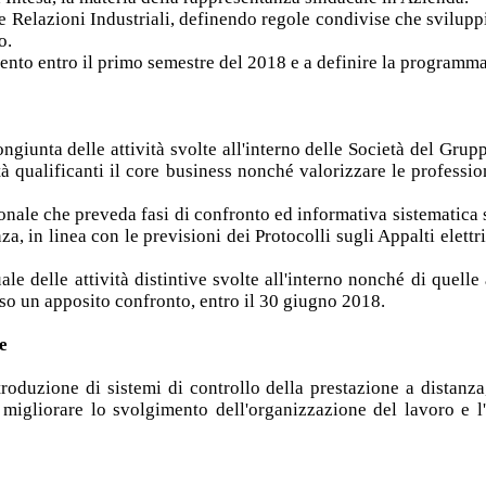
e Relazioni Industriali, definendo regole condivise che sviluppi
o.
ento entro il primo semestre del 2018 e a definire la programmaz
ngiunta delle attività svolte all'interno delle Società del Grup
ità qualificanti il core business nonché valorizzare le professi
nale che preveda fasi di confronto ed informativa sistematica s
enza, in linea con le previsioni dei Protocolli sugli Appalti ele
le delle attività distintive svolte all'interno nonché di quelle
rso un apposito confronto, entro il 30 giugno 2018.
e
oduzione di sistemi di controllo della prestazione a distanza,
 migliorare lo svolgimento dell'organizzazione del lavoro e l'ef