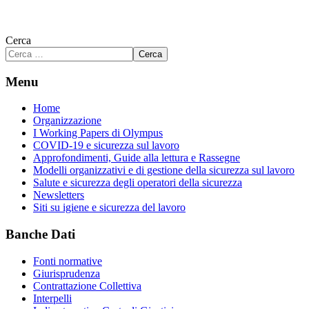
Cerca
Cerca
Menu
Home
Organizzazione
I Working Papers di Olympus
COVID-19 e sicurezza sul lavoro
Approfondimenti, Guide alla lettura e Rassegne
Modelli organizzativi e di gestione della sicurezza sul lavoro
Salute e sicurezza degli operatori della sicurezza
Newsletters
Siti su igiene e sicurezza del lavoro
Banche Dati
Fonti normative
Giurisprudenza
Contrattazione Collettiva
Interpelli