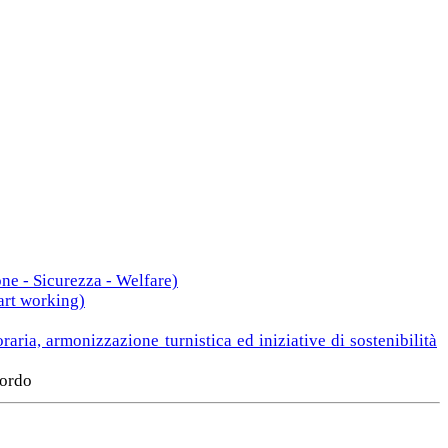
one - Sicurezza - Welfare)
art working)
oraria, armonizzazione turnistica ed iniziative di sostenibilità
cordo