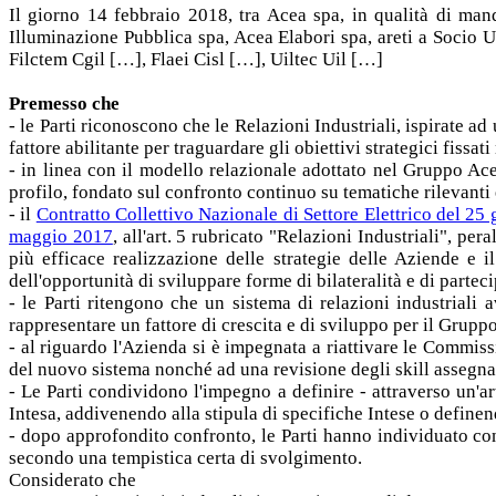
Il giorno 14 febbraio 2018, tra Acea spa, in qualità di m
Illuminazione Pubblica spa, Acea Elabori spa, areti a Socio
Filctem Cgil […], Flaei Cisl […], Uiltec Uil […]
Premesso che
- le Parti riconoscono che le Relazioni Industriali, ispirate a
fattore abilitante per traguardare gli obiettivi strategici fissa
- in linea con il modello relazionale adottato nel Gruppo Ace
profilo, fondato sul confronto continuo su tematiche rilevanti 
- il
Contratto Collettivo Nazionale di Settore Elettrico del 25
maggio 2017
, all'art. 5 rubricato "Relazioni Industriali", per
più efficace realizzazione delle strategie delle Aziende e i
dell'opportunità di sviluppare forme di bilateralità e di parteci
- le Parti ritengono che un sistema di relazioni industriali 
rappresentare un fattore di crescita e di sviluppo per il Grupp
- al riguardo l'Azienda si è impegnata a riattivare le Commi
del nuovo sistema nonché ad una revisione degli skill assegnati
- Le Parti condividono l'impegno a definire - attraverso un'ar
Intesa, addivenendo alla stipula di specifiche Intese o definendo
- dopo approfondito confronto, le Parti hanno individuato cong
secondo una tempistica certa di svolgimento.
Considerato che