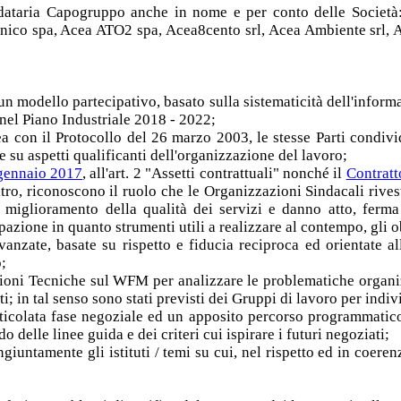
andataria Capogruppo anche in nome e per conto delle Società
 Unico spa, Acea ATO2 spa, Acea8cento srl, Acea Ambiente srl, 
d un modello partecipativo, basato sulla sistematicità dell'inform
ti nel Piano Industriale 2018 - 2022;
a con il Protocollo del 26 marzo 2003, le stesse Parti condivi
e su aspetti qualificanti dell'organizzazione del lavoro;
 gennaio 2017
, all'art. 2 "Assetti contrattuali" nonché il
Contratt
altro, riconoscono il ruolo che le Organizzazioni Sindacali rivest
l miglioramento della qualità dei servizi e danno atto, ferma r
pazione in quanto strumenti utili a realizzare al contempo, gli ob
avanzate, basate su rispetto e fiducia reciproca ed orientate al
o;
ssioni Tecniche sul WFM per analizzare le problematiche organiz
; in tal senso sono stati previsti dei Gruppi di lavoro per indi
ticolata fase negoziale ed un apposito percorso programmatico - 
 delle linee guida e dei criteri cui ispirare i futuri negoziati;
iuntamente gli istituti / temi su cui, nel rispetto ed in coere