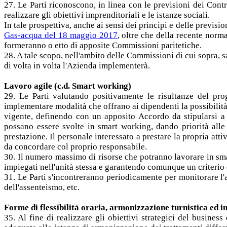
27. Le Parti riconoscono, in linea con le previsioni dei Contr
realizzare gli obiettivi imprenditoriali e le istanze sociali.
In tale prospettiva, anche ai sensi dei principi e delle previsio
Gas-acqua del 18 maggio 2017
, oltre che della recente norm
formeranno o etto di apposite Commissioni paritetiche.
28. A tale scopo, nell'ambito delle Commissioni di cui sopra, 
di volta in volta l'Azienda implementerà.
Lavoro agile (c.d. Smart working)
29. Le Parti valutando positivamente le risultanze del pro
implementare modalità che offrano ai dipendenti la possibilità 
vigente, definendo con un apposito Accordo da stipularsi a va
possano essere svolte in smart working, dando priorità alle p
prestazione. Il personale interessato a prestare la propria at
da concordare col proprio responsabile.
30. Il numero massimo di risorse che potranno lavorare in sma
impiegati nell'unità stessa e garantendo comunque un criterio d
31. Le Parti s'incontreranno periodicamente per monitorare l'
dell'assenteismo, etc.
Forme di flessibilità oraria, armonizzazione turnistica ed ini
35. Al fine di realizzare gli obiettivi strategici del busines