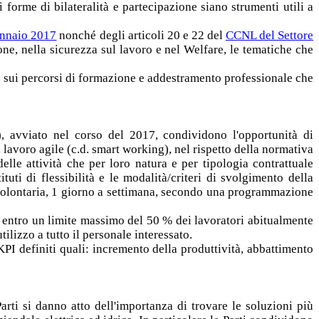
 forme di bilateralità e partecipazione siano strumenti utili a
ennaio 2017
nonché degli articoli 20 e 22 del
CCNL del Settore
one, nella sicurezza sul lavoro e nel Welfare, le tematiche che
to sui percorsi di formazione e addestramento professionale che
), avviato nel corso del 2017, condividono l'opportunità di
 lavoro agile (c.d. smart working), nel rispetto della normativa
elle attività che per loro natura e per tipologia contrattuale
uti di flessibilità e le modalità/criteri di svolgimento della
se volontaria, 1 giorno a settimana, secondo una programmazione
à entro un limite massimo del 50 % dei lavoratori abitualmente
lizzo a tutto il personale interessato.
PI definiti quali: incremento della produttività, abbattimento
Parti si danno atto dell'importanza di trovare le soluzioni più