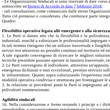
- Le Organizzazioni Sindacali si sono riservate di dare corso 
sottoscritto un'
Ipotesi di Accordo in data 7 febbraio 2018
;
- tali consultazioni, come comunicato dalle stesse Organizzazio
Tutto ciò premesso e considerato, che costituisce parte integr
Quadro:
Flessibilità operativa legata alle emergenze e alla sicurezza
1. Le Parti si danno atto che la flessibilità e la polivalenza
industriali, nonché a valorizzare le professionalità impiegate
In tali termini ritengono che un utilizzo trasversale e fungibile
servizi resi attraverso un presidio continuo sul territorio ed u
A tale riguardo convengono di ricercare le migliori soluzion
tecniche possedute possano operare in maniera trasversale, raff
2. Le Parti convengono di individuare, attraverso un'apposita i
emergenza dichiarati o stati eccezionali, prestino servizio s
le infrastrutture. Quanto sopra valorizzando l'esperienza re
modalità operativa condivisa e strutturata per fronteggiare le e
3. In relazione ai precedenti punti le Parti si impegnano ad a
polivalenti summenzionate.
Agibilità sindacali
16. Nella considerazione e fermo restando i principi e i diritt
approfondire, e successivamente regolamentare in un'apposita 