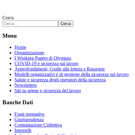
Cerca
Cerca
Menu
Home
Organizzazione
I Working Papers di Olympus
COVID-19 e sicurezza sul lavoro
Approfondimenti, Guide alla lettura e Rassegne
Modelli organizzativi e di gestione della sicurezza sul lavoro
Salute e sicurezza degli operatori della sicurezza
Newsletters
Siti su igiene e sicurezza del lavoro
Banche Dati
Fonti normative
Giurisprudenza
Contrattazione Collettiva
Interpelli