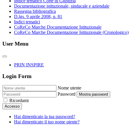
Indice tematico Corte di Giustizia
Documentazione istituzionale, sindacale e aziendale
Rassegna bibliografica
D.lgs. 9 aprile 2008, n. 81
Indici tematici
CoReCo Marche Documentazione Istituzionale
CoReCo Marche Documentazione Istituzionale (Cronologico)
User Menu
PRIN INSPIRE
Login Form
Nome utente
Password
Mostra password
Ricordami
Accesso
Hai dimenticato la tua password?
Hai dimenticato il tuo nome utente?