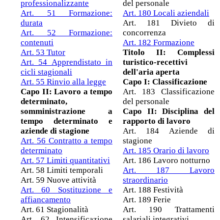
professionalizzante
del personale
Art. 51 Formazione:
Art. 180 Locali aziendali
durata
Art. 181 Divieto di
Art. 52 Formazione:
concorrenza
contenuti
Art. 182 Formazione
Art. 53 Tutor
Titolo II: Complessi
Art. 54 Apprendistato in
turistico-recettivi
cicli stagionali
dell'aria aperta
Art. 55 Rinvio alla legge
Capo I: Classificazione
Capo II: Lavoro a tempo
Art. 183 Classificazione
determinato,
del personale
somministrazione a
Capo II: Disciplina del
tempo determinato e
rapporto di lavoro
aziende di stagione
Art. 184 Aziende di
Art. 56 Contratto a tempo
stagione
determinato
Art. 185 Orario di lavoro
Art. 57 Limiti quantitativi
Art. 186 Lavoro notturno
Art. 58 Limiti temporali
Art. 187 Lavoro
Art. 59 Nuove attività
straordinario
Art. 60 Sostituzione e
Art. 188 Festività
affiancamento
Art. 189 Ferie
Art. 61 Stagionalità
Art. 190 Trattamenti
Art. 62 Intensificazione
salariali integrativi