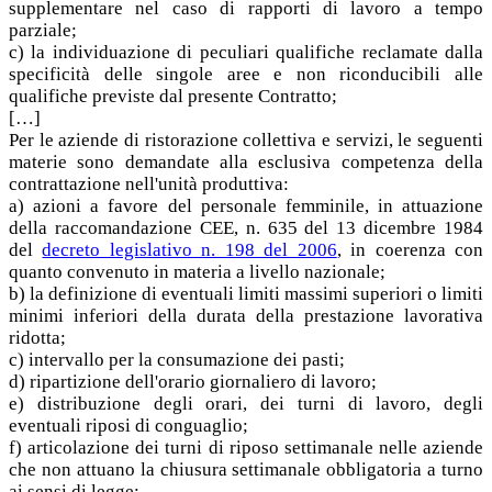
supplementare nel caso di rapporti di lavoro a tempo
parziale;
c) la individuazione di peculiari qualifiche reclamate dalla
specificità delle singole aree e non riconducibili alle
qualifiche previste dal presente Contratto;
[…]
Per le aziende di ristorazione collettiva e servizi, le seguenti
materie sono demandate alla esclusiva competenza della
contrattazione nell'unità produttiva:
a) azioni a favore del personale femminile, in attuazione
della raccomandazione CEE, n. 635 del 13 dicembre 1984
del
decreto legislativo n. 198 del 2006
, in coerenza con
quanto convenuto in materia a livello nazionale;
b) la definizione di eventuali limiti massimi superiori o limiti
minimi inferiori della durata della prestazione lavorativa
ridotta;
c) intervallo per la consumazione dei pasti;
d) ripartizione dell'orario giornaliero di lavoro;
e) distribuzione degli orari, dei turni di lavoro, degli
eventuali riposi di conguaglio;
f) articolazione dei turni di riposo settimanale nelle aziende
che non attuano la chiusura settimanale obbligatoria a turno
ai sensi di legge;