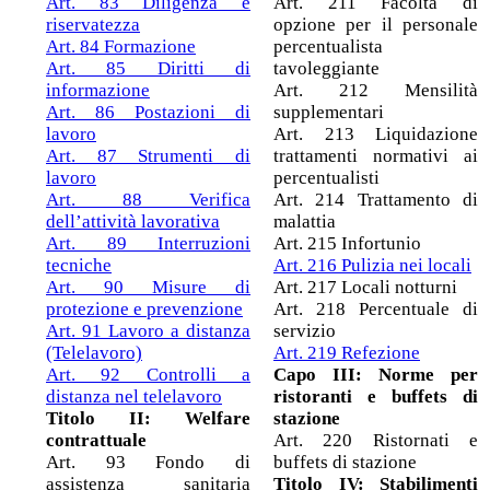
Art. 83 Diligenza e
Art. 211 Facoltà di
riservatezza
opzione per il personale
Art. 84 Formazione
percentualista
Art. 85 Diritti di
tavoleggiante
informazione
Art. 212 Mensilità
Art. 86 Postazioni di
supplementari
lavoro
Art. 213 Liquidazione
Art. 87 Strumenti di
trattamenti normativi ai
lavoro
percentualisti
Art. 88 Verifica
Art. 214 Trattamento di
dell’attività lavorativa
malattia
Art. 89 Interruzioni
Art. 215 Infortunio
tecniche
Art. 216 Pulizia nei locali
Art. 90 Misure di
Art. 217 Locali notturni
protezione e prevenzione
Art. 218 Percentuale di
Art. 91 Lavoro a distanza
servizio
(Telelavoro)
Art. 219 Refezione
Art. 92 Controlli a
Capo III: Norme per
distanza nel telelavoro
ristoranti e buffets di
Titolo II: Welfare
stazione
contrattuale
Art. 220 Ristornati e
Art. 93 Fondo di
buffets di stazione
assistenza sanitaria
Titolo IV: Stabilimenti