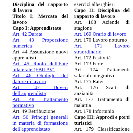
Disciplina del rapporto
esercizi alberghieri
di lavoro
Capo II: Disciplina del
Titolo I: Mercato del
rapporto di lavoro
lavoro
Art. 168 Aziende di
Capo I: Apprendistato
stagione
Art. 42 Durata
Art. 169 Orario di lavoro
Art. 43 Proporzione
Art. 170 Lavoro notturno
numerica
Art. 171 Lavoro
Art. 44 Assunzione nuovi
straordinario
apprendisti
Art. 172 Festività
Art. 45 Ruolo dell'Ente
Art. 173 Ferie
bilaterale (EBILAV)
Art. 174 Trattamenti
Art. 46 Obblighi del
salariali integrativi
datore di lavoro
Art. 175 Ratei
Art. 47 Doveri
Art. 176 Scatti di
dell'apprendista
anzianità
Art. 48 Trattamento
Art. 177 Trattamento di
normativo
malattia
Art. 49 Retribuzione
Art. 178 Infortunio
Art. 50 Principi generali
Capo III: Approdi e porti
in materia di formazione
turistici
dell'apprendistato
Art. 179 Classificazione