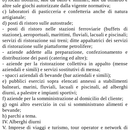
altre sale giochi autorizzate dalla vigente normativa;
c) laboratori di pasticceria e confetteria anche di natura
artigianale;
d) posti di ristoro sulle autostrade;
- posti di ristoro nelle stazioni ferroviarie (buffets di
stazione), aeroportuali, marittimi, fluviali, lacuali e piscinali;
servizi di ristorazione sui treni; ditte appaltatrici dei servizi
di ristorazione sulle piattaforme petrolifere;
- aziende addette alla preparazione, confezionamento e
distribuzione dei pasti (catering ed altre);
- aziende per la ristorazione collettiva in appalto (mense
aziendali e simili) e servizi sostitutivi di mensa;
- spacci aziendali di bevande (bar aziendali e simili);
e) pubblici esercizi sopra elencati annessi a stabilimenti
balneari, marini, fluviali, lacuali e piscinali, ad alberghi
diurni, a palestre e impianti sportivi;
f) aziende per la somministrazione al domicilio del cliente;
g) ogni altro esercizio in cui si somministrano alimenti e
bevande;
h) parchi a tema.
IV. Alberghi diurni
V. Imprese di viaggi e turismo, tour operator e network di