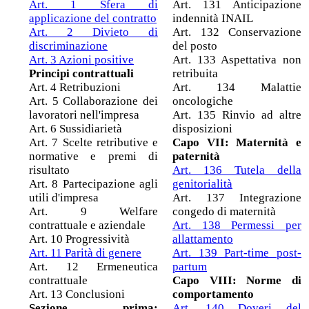
Art. 1 Sfera di
Art. 131 Anticipazione
applicazione del contratto
indennità INAIL
Art. 2 Divieto di
Art. 132 Conservazione
discriminazione
del posto
Art. 3 Azioni positive
Art. 133 Aspettativa non
Principi contrattuali
retribuita
Art. 4 Retribuzioni
Art. 134 Malattie
Art. 5 Collaborazione dei
oncologiche
lavoratori nell'impresa
Art. 135 Rinvio ad altre
Art. 6 Sussidiarietà
disposizioni
Art. 7 Scelte retributive e
Capo VII: Maternità e
normative e premi di
paternità
risultato
Art. 136 Tutela della
Art. 8 Partecipazione agli
genitorialità
utili d'impresa
Art. 137 Integrazione
Art. 9 Welfare
congedo di maternità
contrattuale e aziendale
Art. 138 Permessi per
Art. 10 Progressività
allattamento
Art. 11 Parità di genere
Art. 139 Part-time post-
Art. 12 Ermeneutica
partum
contrattuale
Capo VIII: Norme di
Art. 13 Conclusioni
comportamento
Sezione prima:
Art. 140 Doveri del