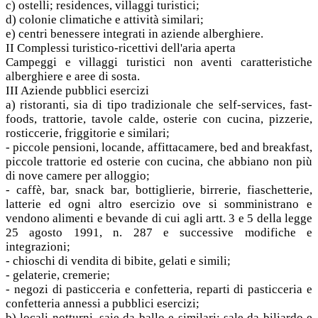
c) ostelli; residences, villaggi turistici;
d) colonie climatiche e attività similari;
e) centri benessere integrati in aziende alberghiere.
II Complessi turistico-ricettivi dell'aria aperta
Campeggi e villaggi turistici non aventi caratteristiche
alberghiere e aree di sosta.
III Aziende pubblici esercizi
a) ristoranti, sia di tipo tradizionale che self-services, fast-
foods, trattorie, tavole calde, osterie con cucina, pizzerie,
rosticcerie, friggitorie e similari;
- piccole pensioni, locande, affittacamere, bed and breakfast,
piccole trattorie ed osterie con cucina, che abbiano non più
di nove camere per alloggio;
- caffè, bar, snack bar, bottiglierie, birrerie, fiaschetterie,
latterie ed ogni altro esercizio ove si somministrano e
vendono alimenti e bevande di cui agli artt. 3 e 5 della legge
25 agosto 1991, n. 287 e successive modifiche e
integrazioni;
- chioschi di vendita di bibite, gelati e simili;
- gelaterie, cremerie;
- negozi di pasticceria e confetteria, reparti di pasticceria e
confetteria annessi a pubblici esercizi;
b) locali notturni, saie da ballo e similari; sale da biliardo e