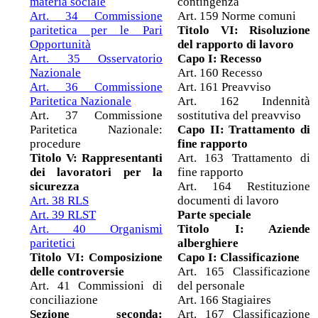
materia sociale
contingenza
Art. 34 Commissione
Art. 159 Norme comuni
paritetica per le Pari
Titolo VI: Risoluzione
Opportunità
del rapporto di lavoro
Art. 35 Osservatorio
Capo I: Recesso
Nazionale
Art. 160 Recesso
Art. 36 Commissione
Art. 161 Preavviso
Paritetica Nazionale
Art. 162 Indennità
Art. 37 Commissione
sostitutiva del preavviso
Paritetica Nazionale:
Capo II: Trattamento di
procedure
fine rapporto
Titolo V: Rappresentanti
Art. 163 Trattamento di
dei lavoratori per la
fine rapporto
sicurezza
Art. 164 Restituzione
Art. 38 RLS
documenti di lavoro
Art. 39 RLST
Parte speciale
Art. 40 Organismi
Titolo I: Aziende
paritetici
alberghiere
Titolo VI: Composizione
Capo I: Classificazione
delle controversie
Art. 165 Classificazione
Art. 41 Commissioni di
del personale
conciliazione
Art. 166 Stagiaires
Sezione seconda:
Art. 167 Classificazione