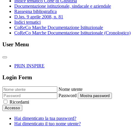
Indice tematico Corte di Giustizia
Documentazione istituzionale, sindacale e aziendale
Rassegna bibliografica
D.lgs. 9 aprile 2008, n. 81
Indici tematici
CoReCo Marche Documentazione Istituzionale
CoReCo Marche Documentazione Istituzionale (Cronologico)
User Menu
PRIN INSPIRE
Login Form
Nome utente
Password
Mostra password
Ricordami
Accesso
Hai dimenticato la tua password?
Hai dimenticato il tuo nome utente?