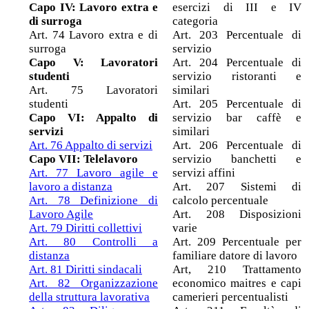
Capo IV: Lavoro extra e
esercizi di III e IV
di surroga
categoria
Art. 74 Lavoro extra e di
Art. 203 Percentuale di
surroga
servizio
Capo V: Lavoratori
Art. 204 Percentuale di
studenti
servizio ristoranti e
Art. 75 Lavoratori
similari
studenti
Art. 205 Percentuale di
Capo VI: Appalto di
servizio bar caffè e
servizi
similari
Art. 76 Appalto di servizi
Art. 206 Percentuale di
Capo VII: Telelavoro
servizio banchetti e
Art. 77 Lavoro agile e
servizi affini
lavoro a distanza
Art. 207 Sistemi di
Art. 78 Definizione di
calcolo percentuale
Lavoro Agile
Art. 208 Disposizioni
Art. 79 Diritti collettivi
varie
Art. 80 Controlli a
Art. 209 Percentuale per
distanza
familiare datore di lavoro
Art. 81 Diritti sindacali
Art, 210 Trattamento
Art. 82 Organizzazione
economico maitres e capi
della struttura lavorativa
camerieri percentualisti