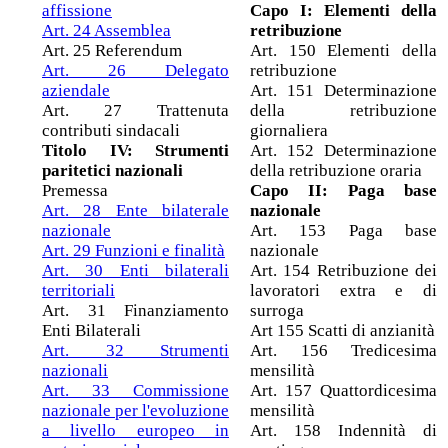
affissione
Capo I: Elementi della
Art. 24 Assemblea
retribuzione
Art. 25 Referendum
Art. 150 Elementi della
Art. 26 Delegato
retribuzione
aziendale
Art. 151 Determinazione
Art. 27 Trattenuta
della retribuzione
contributi sindacali
giornaliera
Titolo IV: Strumenti
Art. 152 Determinazione
paritetici nazionali
della retribuzione oraria
Premessa
Capo II: Paga base
Art. 28 Ente bilaterale
nazionale
nazionale
Art. 153 Paga base
Art. 29 Funzioni e finalità
nazionale
Art. 30 Enti bilaterali
Art. 154 Retribuzione dei
territoriali
lavoratori extra e di
Art. 31 Finanziamento
surroga
Enti Bilaterali
Art 155 Scatti di anzianità
Art. 32 Strumenti
Art. 156 Tredicesima
nazionali
mensilità
Art. 33 Commissione
Art. 157 Quattordicesima
nazionale per l'evoluzione
mensilità
a livello europeo in
Art. 158 Indennità di