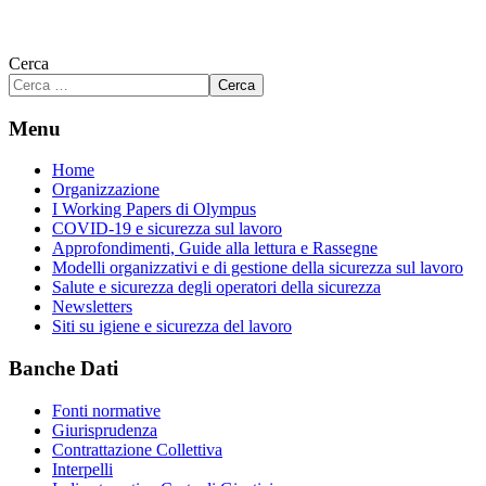
Cerca
Cerca
Menu
Home
Organizzazione
I Working Papers di Olympus
COVID-19 e sicurezza sul lavoro
Approfondimenti, Guide alla lettura e Rassegne
Modelli organizzativi e di gestione della sicurezza sul lavoro
Salute e sicurezza degli operatori della sicurezza
Newsletters
Siti su igiene e sicurezza del lavoro
Banche Dati
Fonti normative
Giurisprudenza
Contrattazione Collettiva
Interpelli