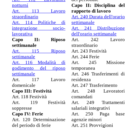
notturni
Capo II: Disciplina del
Art. 113 Lavoro
rapporto di lavoro
straordinario
Art. 240 Durata dell'orario
Art. 114 Politiche di
settimanale
integrazione socio-
Art. 241 Distribuzione
lavorativa
dell'orario settimanale
Capo II: Riposo
Art. 242 Lavoro
settimanale
straordinario
Art. 115 Riposo
Art. 243 Festività
settimanale
Art. 244 Ferie
Art. 116 Modalità di
Art. 245 Missione
godimento del riposo
temporanea
settimanale
Art. 246 Trasferimenti di
Art. 117 Lavoro
residenza
domenicale
Art. 247 Trasferimento
Capo III: Festività
Art. 248 Lavoratori
Art. 118 Festività
comandati
Art. 119 Festività
Art. 249 Trattamenti
soppresse
salariali integrativi
Capo IV: Ferie
Art. 250 Paga base
Art. 120 Determinazione
agenzie minori
del periodo di ferie
Art. 251 Provvigioni