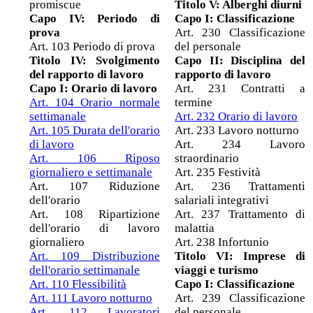
promiscue
Titolo V: Alberghi diurni
Capo IV: Periodo di
Capo I: Classificazione
prova
Art. 230 Classificazione
Art. 103 Periodo di prova
del personale
Titolo IV: Svolgimento
Capo II: Disciplina del
del rapporto di lavoro
rapporto di lavoro
Capo I: Orario di lavoro
Art. 231 Contratti a
Art. 104 Orario normale
termine
settimanale
Art. 232 Orario di lavoro
Art. 105 Durata dell'orario
Art. 233 Lavoro notturno
di lavoro
Art. 234 Lavoro
Art. 106 Riposo
straordinario
giornaliero e settimanale
Art. 235 Festività
Art. 107 Riduzione
Art. 236 Trattamenti
dell'orario
salariali integrativi
Art. 108 Ripartizione
Art. 237 Trattamento di
dell'orario di lavoro
malattia
giornaliero
Art. 238 Infortunio
Art. 109 Distribuzione
Titolo VI: Imprese di
dell'orario settimanale
viaggi e turismo
Art. 110 Flessibilità
Capo I: Classificazione
Art. 111 Lavoro notturno
Art. 239 Classificazione
Art. 112 Lavoratori
del personale