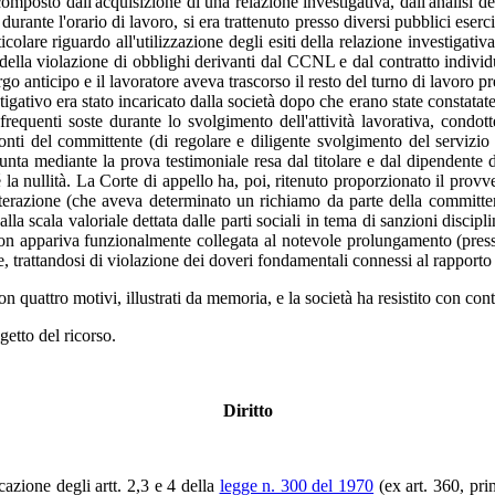
composto dall'acquisizione di una relazione investigativa, dall'analisi dei
 durante l'orario di lavoro, si era trattenuto presso diversi pubblici es
colare riguardo all'utilizzazione degli esiti della relazione investigativa
, della violazione di obblighi derivanti dal CCNL e dal contratto indiv
rgo anticipo e il lavoratore aveva trascorso il resto del turno di lavoro pr
igativo era stato incaricato dalla società dopo che erano state constatate 
requenti soste durante lo svolgimento dell'attività lavorativa, condot
onti del committente (di regolare e diligente svolgimento del servizio pu
unta mediante la prova testimoniale resa dal titolare e dal dipendente d
 la nullità. La Corte di appello ha, poi, ritenuto proporzionato il provv
eiterazione (che aveva determinato un richiamo da parte della committen
a scala valoriale dettata dalle parti sociali in tema di sanzioni discipli
n appariva funzionalmente collegata al notevole prolungamento (presso 
, trattandosi di violazione dei doveri fondamentali connessi al rapporto 
on quattro motivi, illustrati da memoria, e la società ha resistito con con
etto del ricorso.
Diritto
cazione degli artt. 2,3 e 4 della
legge n. 300 del 1970
(ex art. 360, pri