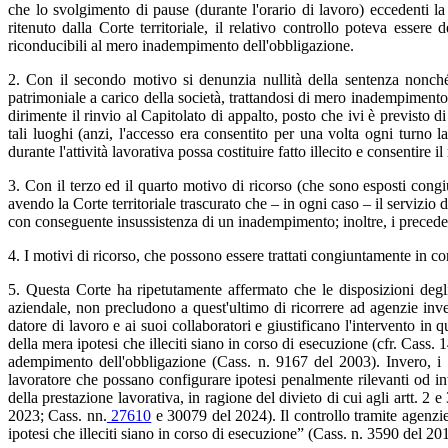
che lo svolgimento di pause (durante l'orario di lavoro) eccedenti l
ritenuto dalla Corte territoriale, il relativo controllo poteva essere 
riconducibili al mero inadempimento dell'obbligazione.
2. Con il secondo motivo si denunzia nullità della sentenza nonché 
patrimoniale a carico della società, trattandosi di mero inadempimento c
dirimente il rinvio al Capitolato di appalto, posto che ivi è previsto 
tali luoghi (anzi, l'accesso era consentito per una volta ogni turno
durante l'attività lavorativa possa costituire fatto illecito e consentire il 
3. Con il terzo ed il quarto motivo di ricorso (che sono esposti cong
avendo la Corte territoriale trascurato che – in ogni caso – il servizio 
con conseguente insussistenza di un inadempimento; inoltre, i precedenti
4. I motivi di ricorso, che possono essere trattati congiuntamente in 
5. Questa Corte ha ripetutamente affermato che le disposizioni degli 
aziendale, non precludono a quest'ultimo di ricorrere ad agenzie invest
datore di lavoro e ai suoi collaboratori e giustificano l'intervento in 
della mera ipotesi che illeciti siano in corso di esecuzione (cfr. Cass. 
adempimento dell'obbligazione (Cass. n. 9167 del 2003). Invero, i c
lavoratore che possano configurare ipotesi penalmente rilevanti od i
della prestazione lavorativa, in ragione del divieto di cui agli artt.
2023; Cass. nn.
27610
e 30079 del 2024). Il controllo tramite agenzie i
ipotesi che illeciti siano in corso di esecuzione” (Cass. n. 3590 del 2