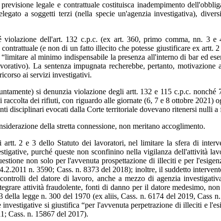
a previsione legale e contrattuale costituisca inadempimento dell'obbl
delegato a soggetti terzi (nella specie un'agenzia investigativa), divers
violazione dell'art. 132 c.p.c. (ex art. 360, primo comma, nn. 3 e 4, 
ontrattuale (e non di un fatto illecito che potesse giustificare ex artt. 2
di “limitare al minimo indispensabile la presenza all'interno di bar ed es
 lavorativo). La sentenza impugnata recherebbe, pertanto, motivazione 
ricorso ai servizi investigativi.
iuntamente) si denunzia violazione degli artt. 132 e 115 c.p.c. nonché 
di raccolta dei rifiuti, con riguardo alle giornate (6, 7 e 8 ottobre 2021)
 disciplinari evocati dalla Corte territoriale dovevano ritenersi nulli a
considerazione della stretta connessione, non meritano accoglimento.
artt. 2 e 3 dello Statuto dei lavoratori, nel limitare la sfera di inter
igative, purché queste non sconfinino nella vigilanza dell'attività lavor
questione non solo per l'avvenuta prospettazione di illeciti e per l'esig
14.2.2011 n. 3590; Cass. n. 8373 del 2018); inoltre, il suddetto intervento 
ontrolli del datore di lavoro, anche a mezzo di agenzia investigativa,
ntegrare attività fraudolente, fonti di danno per il datore medesimo, 
 2 e 3 della legge n. 300 del 1970 (ex aliis, Cass. n. 6174 del 2019, Cas
nvestigative si giustifica “per l'avvenuta perpetrazione di illeciti e l'e
011; Cass. n. 15867 del 2017).