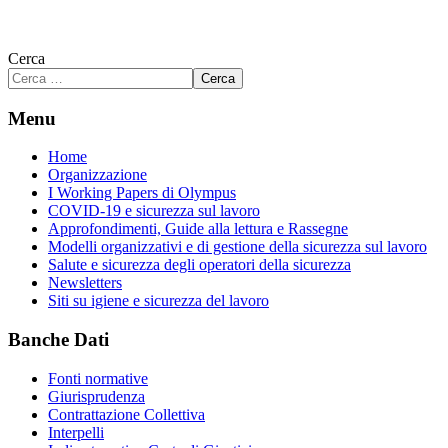
Cerca
Cerca
Menu
Home
Organizzazione
I Working Papers di Olympus
COVID-19 e sicurezza sul lavoro
Approfondimenti, Guide alla lettura e Rassegne
Modelli organizzativi e di gestione della sicurezza sul lavoro
Salute e sicurezza degli operatori della sicurezza
Newsletters
Siti su igiene e sicurezza del lavoro
Banche Dati
Fonti normative
Giurisprudenza
Contrattazione Collettiva
Interpelli