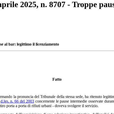
aprile 2025, n. 8707 - Troppe paus
e al bar: legittimo il licenziamento
Fatto
fermando la pronuncia del Tribunale della stessa sede, ha ritenuto legit
l
d.lgs. n. 66 del 2003
concernente le pause intermedie osservate durante 
iro porta a porta di rifiuti urbani - doveva svolgere il servizio.