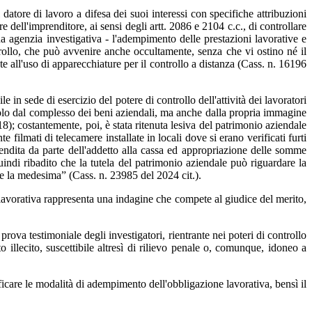
datore di lavoro a difesa dei suoi interessi con specifiche attribuzioni
e dell'imprenditore, ai sensi degli artt. 2086 e 2104 c.c., di controllare
a agenzia investigativa - l'adempimento delle prestazioni lavorative e
rollo, che può avvenire anche occultamente, senza che vi ostino né il
nte all'uso di apparecchiature per il controllo a distanza (Cass. n. 16196
n sede di esercizio del potere di controllo dell'attività dei lavoratori
n solo dal complesso dei beni aziendali, ma anche dalla propria immagine
8); costantemente, poi, è stata ritenuta lesiva del patrimonio aziendale
filmati di telecamere installate in locali dove si erano verificati furti
vendita da parte dell'addetto alla cassa ed appropriazione delle somme
uindi ribadito che la tutela del patrimonio aziendale può riguardare la
ne la medesima” (Cass. n. 23985 del 2024 cit.).
tà lavorativa rappresenta una indagine che compete al giudice del merito,
 prova testimoniale degli investigatori, rientrante nei poteri di controllo
 illecito, suscettibile altresì di rilievo penale o, comunque, idoneo a
rificare le modalità di adempimento dell'obbligazione lavorativa, bensì il