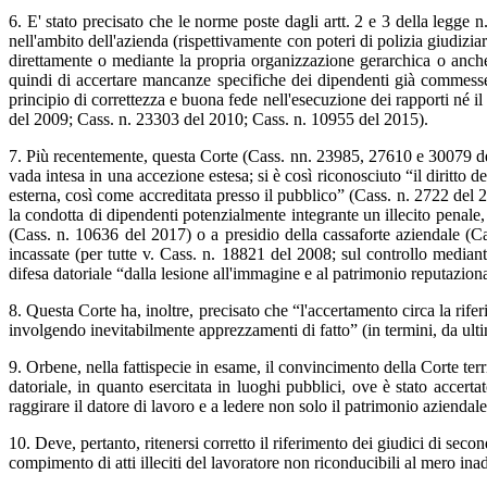
6. E' stato precisato che le norme poste dagli artt. 2 e 3 della legge 
nell'ambito dell'azienda (rispettivamente con poteri di polizia giudiziar
direttamente o mediante la propria organizzazione gerarchica o anche 
quindi di accertare mancanze specifiche dei dipendenti già commesse 
principio di correttezza e buona fede nell'esecuzione dei rapporti né il 
del 2009; Cass. n. 23303 del 2010; Cass. n. 10955 del 2015).
7. Più recentemente, questa Corte (Cass. nn. 23985, 27610 e 30079 del 2
vada intesa in una accezione estesa; si è così riconosciuto “il diritto
esterna, così come accreditata presso il pubblico” (Cass. n. 2722 del 2
la condotta di dipendenti potenzialmente integrante un illecito penale, 
(Cass. n. 10636 del 2017) o a presidio della cassaforte aziendale (Ca
incassate (per tutte v. Cass. n. 18821 del 2008; sul controllo mediant
difesa datoriale “dalla lesione all'immagine e al patrimonio reputazio
8. Questa Corte ha, inoltre, precisato che “l'accertamento circa la rife
involgendo inevitabilmente apprezzamenti di fatto” (in termini, da ult
9. Orbene, nella fattispecie in esame, il convincimento della Corte territ
datoriale, in quanto esercitata in luoghi pubblici, ove è stato accert
raggirare il datore di lavoro e a ledere non solo il patrimonio aziendal
10. Deve, pertanto, ritenersi corretto il riferimento dei giudici di seco
compimento di atti illeciti del lavoratore non riconducibili al mero in