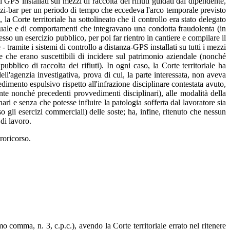
 GPS installati sui mezzi di raccolta dei rifiuti guidati dal dipendente,
ercizi-bar per un periodo di tempo che eccedeva l'arco temporale previsto
, la Corte territoriale ha sottolineato che il controllo era stato delegato
iduale e di comportamenti che integravano una condotta fraudolenta (in
esso un esercizio pubblico, per poi far rientro in cantiere e compilare il
- tramite i sistemi di controllo a distanza-GPS installati su tutti i mezzi
te che erano suscettibili di incidere sul patrimonio aziendale (nonché
bblico di raccolta dei rifiuti). In ogni caso, la Corte territoriale ha
ell'agenzia investigativa, prova di cui, la parte interessata, non aveva
edimento espulsivo rispetto all'infrazione disciplinare contestata avuto,
te nonché precedenti provvedimenti disciplinari), alle modalità della
nari e senza che potesse influire la patologia sofferta dal lavoratore sia
gli esercizi commerciali) delle soste; ha, infine, ritenuto che nessun
di lavoro.
troricorso.
mo comma, n. 3, c.p.c.), avendo la Corte territoriale errato nel ritenere