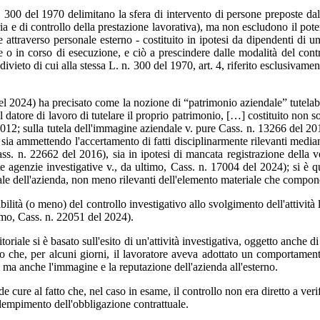
n. 300 del 1970 delimitano la sfera di intervento di persone preposte dal 
ia e di controllo della prestazione lavorativa), ma non escludono il poter
attraverso personale esterno - costituito in ipotesi da dipendenti di un
o in corso di esecuzione, e ciò a prescindere dalle modalità del cont
divieto di cui alla stessa L. n. 300 del 1970, art. 4, riferito esclusivame
024) ha precisato come la nozione di “patrimonio aziendale” tutelabile i
 del datore di lavoro di tutelare il proprio patrimonio, […] costituito no
012; sulla tutela dell'immagine aziendale v. pure Cass. n. 13266 del 201
sia ammettendo l'accertamento di fatti disciplinarmente rilevanti mediante 
ss. n. 22662 del 2016), sia in ipotesi di mancata registrazione della 
e agenzie investigative v., da ultimo, Cass. n. 17004 del 2024); si è q
nale dell'azienda, non meno rilevanti dell'elemento materiale che compo
ribilità (o meno) del controllo investigativo allo svolgimento dell'attivi
imo, Cass. n. 22051 del 2024).
oriale si è basato sull'esito di un'attività investigativa, oggetto anche di
ato che, per alcuni giorni, il lavoratore aveva adottato un comportamento
e ma anche l'immagine e la reputazione dell'azienda all'esterno.
nde cure al fatto che, nel caso in esame, il controllo non era diretto a ve
adempimento dell'obbligazione contrattuale.