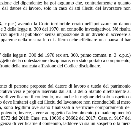
igazione del dipendente; ha poi aggiunto che, contrariamente a quanto
i dal datore di lavoro, solo in caso di atti illeciti del lavoratore non
c.p.c.) avendo la Corte territoriale errato nell'ipotizzare un danno
 e 3 della legge n. 300 del 1970, un controllo investigativo). Né risulta
ercizi aperti al pubblico” senza imposizione di un divieto di accedere a
apparente nella misura in cui afferma che effettuare una pausa al bar
7 della legge n. 300 del 1970 (ex art. 360, primo comma, n. 3, c.p.c.)
 oggetto della contestazione disciplinare, era stato portato a compimento,
 fronte della mancata affissione del Codice disciplinare.
vento di persone preposte dal datore di lavoro a tutela del patrimonio
ativa vera e propria riservata dall'art. 3 dello Statuto direttamente al
enza di verificarne il contenuto, ma anche in ragione del solo sospetto o
deve limitarsi agli atti illeciti del lavoratore non riconducibili al mero
 sono legittimi ove siano finalizzati a verificare comportamenti del
non potendo, invece, avere ad oggetto l'adempimento (o inadempimento)
s n. 8373 del 2018; Cass. nn. 10636 e 26682 del 2017; Cass. n. 9167 del
sigenza di verificarne il contenuto, laddove vi sia un sospetto o la mera