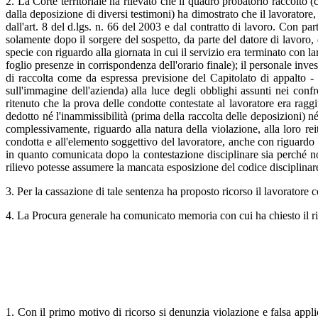
2. La Corte territoriale ha rilevato che il quadro probatorio raccolto (
dalla deposizione di diversi testimoni) ha dimostrato che il lavoratore,
dall'art. 8 del d.lgs. n. 66 del 2003 e dal contratto di lavoro. Con parti
solamente dopo il sorgere del sospetto, da parte del datore di lavoro
specie con riguardo alla giornata in cui il servizio era terminato con la
foglio presenze in corrispondenza dell'orario finale); il personale invest
di raccolta come da espressa previsione del Capitolato di appalto - f
sull'immagine dell'azienda) alla luce degli obblighi assunti nei confr
ritenuto che la prova delle condotte contestate al lavoratore era raggi
dedotto né l'inammissibilità (prima della raccolta delle deposizioni) né
complessivamente, riguardo alla natura della violazione, alla loro r
condotta e all'elemento soggettivo del lavoratore, anche con riguardo all
in quanto comunicata dopo la contestazione disciplinare sia perché no
rilievo potesse assumere la mancata esposizione del codice disciplinare
3. Per la cassazione di tale sentenza ha proposto ricorso il lavoratore c
4. La Procura generale ha comunicato memoria con cui ha chiesto il rig
1. Con il primo motivo di ricorso si denunzia violazione e falsa appli