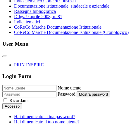
Indice tematico Corte di Giustizia
Documentazione istituzionale, sindacale e aziendale
Rassegna bibliografica
D.lgs. 9 aprile 2008, n. 81
Indici tematici
CoReCo Marche Documentazione Istituzionale
CoReCo Marche Documentazione Istituzionale (Cronologico)
User Menu
PRIN INSPIRE
Login Form
Nome utente
Password
Mostra password
Ricordami
Accesso
Hai dimenticato la tua password?
Hai dimenticato il tuo nome utente?