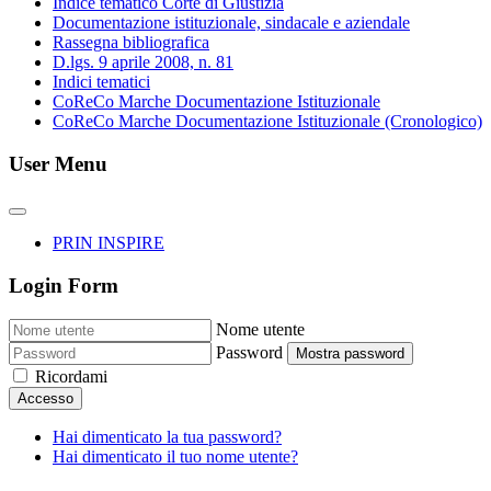
Indice tematico Corte di Giustizia
Documentazione istituzionale, sindacale e aziendale
Rassegna bibliografica
D.lgs. 9 aprile 2008, n. 81
Indici tematici
CoReCo Marche Documentazione Istituzionale
CoReCo Marche Documentazione Istituzionale (Cronologico)
User Menu
PRIN INSPIRE
Login Form
Nome utente
Password
Mostra password
Ricordami
Accesso
Hai dimenticato la tua password?
Hai dimenticato il tuo nome utente?