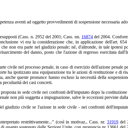
etenza aventi ad oggetto provvedimenti di sospensione necessaria adottati 
 presupposti (Cass. n. 2952 del 2001; Cass. nn.
16874
del 2004. Conforme
conclusione vi era la considerazione che, in applicazione dell'art. 65
 che non era parte nel giudizio penale; né, d'altronde, in tale ipotesi 
 il risarcimento del danno, posto che l'azione di regresso esercitata dall'I
parte civile nel processo penale, in caso di esercizio dell'azione penale pe
 ha ipotizzato una equiparazione tra le azioni di restituzione e di risar
ia, anche queste pronunce hanno escluso la necessità della sospensione, p
peculiarità dei casi concreti.
 è proposta in sede civile nei confronti dell'imputato dopo la costituzion
penale non più soggetta a impugnazione, salve le eccezioni previste dall
l giudizio civile se l'azione in sede civile - nei confronti dell'imputat
nterpretato restrittivamente..." (così in motivaz., Cass. nr.
31919
del 2
ia di quanto sostenuto dalle Sezioni Unite, con pronuncia nr 13661 del 