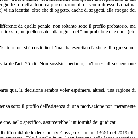
i giudizi e dell'autonoma prosecuzione di ciascuno di essi. La natura
vi sia identità, oltre che di oggetto, anche di soggetti, alla stregua dei
ifferente da quello penale, non soltanto sotto il profilo probatorio, ma
rtezza e, in quello civile, alla regola del "più probabile che non" (cfr.
stituto non si è costituito. L'Inail ha esercitato l'azione di regresso nei
tà dell'art. 75 cit. Non sussiste, pertanto, un'ipotesi di sospensione
 parte qua, la decisione sembra voler esprimere, altresì, una ragione di
tenza sotto il profilo dell'esistenza di una motivazione non meramente
 che, nello specifico, assumerebbe l'uniformità dei giudicati.
i difformità delle decisioni (v. Cass., sez. un., nr 13661 del 2019 cit.,