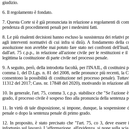
giudizio.
6. Il regolamento è fondato.
7. Questa Corte si è già pronunciata in relazione a regolamenti di comp
pendenza di procedimenti penali per i medesimi fatti.
8. Le più risalenti decisioni hanno escluso la sussistenza dei relativi
agli interventi normativi di cui infra si dirà). A fondamento della 
assoluzione non avrebbe mai potuto fare stato nei confronti dell'Inail,
dall'art. 75 c.p.p., in relazione all'azione civile per le restituzioni e
legittima la costituzione di parte civile nel processo penale.
9. A seguito, però, della introdotta facoltà, per l'INAIL, di costituirsi 
comma 1, del D.Lgs. n. 81 del 2008, nelle pronunce più recenti, la Corte
consentono la possibilità di costituzione nel processo penale). Tuttav
11312 del 2017; Cass. nr. 17848 del 2020), motivando in relazione alla 
10. In generale, l'art. 75, comma 3, c.p.p. stabilisce che "Se l'azione
grado, il processo civile è sospeso fino alla pronuncia della sentenza 
11. In virtù di tale disposizione, si impone, dunque, la sospensione de
penale o dopo la sentenza penale di primo grado.
12. In proposito, è stato precisato che "l'art. 75, co 3, deve essere i
infortunio sul lavoro). L'affermazione, all'evidenza, si pone sulla sc