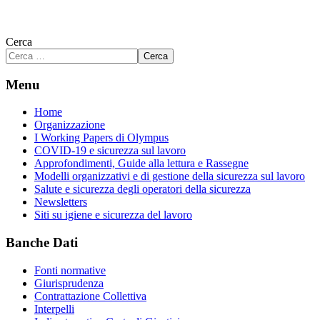
Cerca
Cerca
Menu
Home
Organizzazione
I Working Papers di Olympus
COVID-19 e sicurezza sul lavoro
Approfondimenti, Guide alla lettura e Rassegne
Modelli organizzativi e di gestione della sicurezza sul lavoro
Salute e sicurezza degli operatori della sicurezza
Newsletters
Siti su igiene e sicurezza del lavoro
Banche Dati
Fonti normative
Giurisprudenza
Contrattazione Collettiva
Interpelli