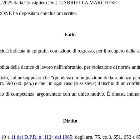
el 17/01/2025 dalla Consigliera Dott. GABRIELLA MARCHESE;
RONE ha depositato conclusioni scritte.
Fatto
ietà indicata in epigrafe, con azione di regresso, per il recupero della
lità della datrice di lavoro nell'infortunio, per violazione di norme anti
udizio, sul presupposto che "(pendeva) impugnazione della sentenza pena
art. 590 cod. pen.) e che "in ogni caso (sussisteva) il rischio di un conflit
o di competenza, argomentato con un unico motivo. È rimasta intimata 
Diritto
.
10
e
11 del D.P.R. n. 1124 del 1965
; degli artt. 75, co.3, 651, 652 e 