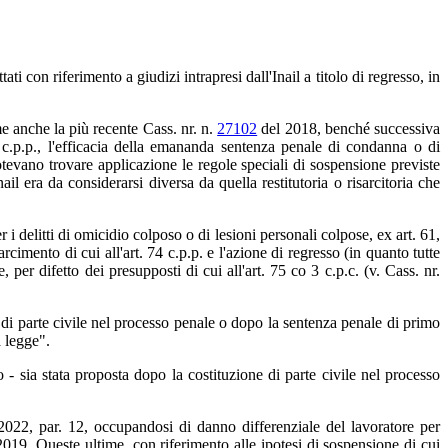
con riferimento a giudizi intrapresi dall'Inail a titolo di regresso, in
 anche la più recente Cass. nr. n.
27102
del 2018, benché successiva
4 c.p.p., l'efficacia della emananda sentenza penale di condanna o di
potevano trovare applicazione le regole speciali di sospensione previste
nail era da considerarsi diversa da quella restitutoria o risarcitoria che
r i delitti di omicidio colposo o di lesioni personali colpose, ex art. 61,
cimento di cui all'art. 74 c.p.p. e l'azione di regresso (in quanto tutte
er difetto dei presupposti di cui all'art. 75 co 3 c.p.c. (v. Cass. nr.
e di parte civile nel processo penale o dopo la sentenza penale di primo
a legge".
o - sia stata proposta dopo la costituzione di parte civile nel processo
022, par. 12, occupandosi di danno differenziale del lavoratore per
2019. Queste ultime, con riferimento alle ipotesi di sospensione di cui