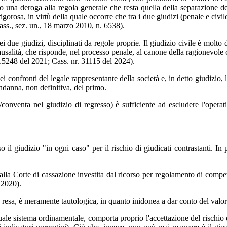
o una deroga alla regola generale che resta quella della separazione de
orosa, in virtù della quale occorre che tra i due giudizi (penale e civile) 
ass., sez. un., 18 marzo 2010, n. 6538).
 due giudizi, disciplinati da regole proprie. Il giudizio civile è molto d
usalità, che risponde, nel processo penale, al canone della ragionevole ce
15248 del 2021; Cass. nr. 31115 del 2024).
confronti del legale rappresentante della società e, in detto giudizio, l'I
ondanna, non definitiva, del primo.
onventa nel giudizio di regresso) è sufficiente ad escludere l'operativi
 il giudizio "in ogni caso" per il rischio di giudicati contrastanti. In
lla Corte di cassazione investita dal ricorso per regolamento di compe
l 2020).
resa, è meramente tautologica, in quanto inidonea a dar conto del valore
tuale sistema ordinamentale, comporta proprio l'accettazione del rischio d