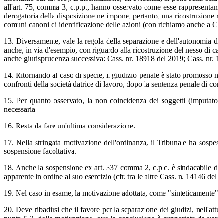
all'art. 75, comma 3, c.p.p., hanno osservato come esse rappresentan
derogatoria della disposizione ne impone, pertanto, una ricostruzione rig
comuni canoni di identificazione delle azioni (con richiamo anche a C
13. Diversamente, vale la regola della separazione e dell'autonomia dei
anche, in via d'esempio, con riguardo alla ricostruzione del nesso di ca
anche giurisprudenza successiva: Cass. nr. 18918 del 2019; Cass. nr. 
14. Ritornando al caso di specie, il giudizio penale è stato promosso nei 
confronti della società datrice di lavoro, dopo la sentenza penale di c
15. Per quanto osservato, la non coincidenza dei soggetti (imputato/c
necessaria.
16. Resta da fare un'ultima considerazione.
17. Nella stringata motivazione dell'ordinanza, il Tribunale ha sospeso
sospensione facoltativa.
18. Anche la sospensione ex art. 337 comma 2, c.p.c. è sindacabile da
apparente in ordine al suo esercizio (cfr. tra le altre Cass. n. 14146 de
19. Nel caso in esame, la motivazione adottata, come "sinteticamente" 
20. Deve ribadirsi che il favore per la separazione dei giudizi, nell'at