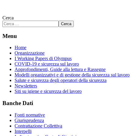
Cerca
Cerca
Menu
Home
Organizzazione
I Working Papers di Olympus
COVID-19 e sicurezza sul lavoro
Approfondimenti, Guide alla lettura e Rassegne
Modelli organizzativi e di gestione della sicurezza sul lavoro
Salute e sicurezza degli operatori della sicurezza
Newsletters
Siti su igiene e sicurezza del lavoro
Banche Dati
Fonti normative
Giurisprudenza
Contrattazione Collettiva
Interpelli