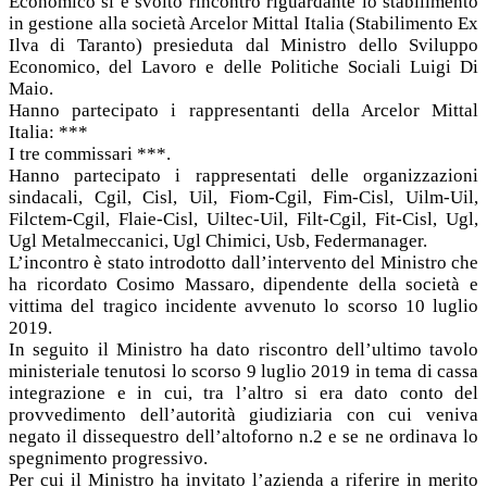
Economico si è svolto rincontro riguardante lo stabilimento
in gestione alla società Arcelor Mittal Italia (Stabilimento Ex
Ilva di Taranto) presieduta dal Ministro dello Sviluppo
Economico, del Lavoro e delle Politiche Sociali Luigi Di
Maio.
Hanno partecipato i rappresentanti della Arcelor Mittal
Italia: ***
I tre commissari ***.
Hanno partecipato i rappresentati delle organizzazioni
sindacali, Cgil, Cisl, Uil, Fiom-Cgil, Fim-Cisl, Uilm-Uil,
Filctem-Cgil, Flaie-Cisl, Uiltec-Uil, Filt-Cgil, Fit-Cisl, Ugl,
Ugl Metalmeccanici, Ugl Chimici, Usb, Federmanager.
L’incontro è stato introdotto dall’intervento del Ministro che
ha ricordato Cosimo Massaro, dipendente della società e
vittima del tragico incidente avvenuto lo scorso 10 luglio
2019.
In seguito il Ministro ha dato riscontro dell’ultimo tavolo
ministeriale tenutosi lo scorso 9 luglio 2019 in tema di cassa
integrazione e in cui, tra l’altro si era dato conto del
provvedimento dell’autorità giudiziaria con cui veniva
negato il dissequestro dell’altoforno n.2 e se ne ordinava lo
spegnimento progressivo.
Per cui il Ministro ha invitato l’azienda a riferire in merito