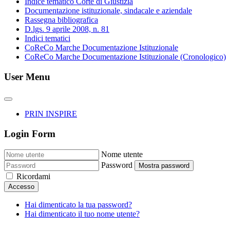
Indice tematico Corte di Giustizia
Documentazione istituzionale, sindacale e aziendale
Rassegna bibliografica
D.lgs. 9 aprile 2008, n. 81
Indici tematici
CoReCo Marche Documentazione Istituzionale
CoReCo Marche Documentazione Istituzionale (Cronologico)
User Menu
PRIN INSPIRE
Login Form
Nome utente
Password
Mostra password
Ricordami
Accesso
Hai dimenticato la tua password?
Hai dimenticato il tuo nome utente?