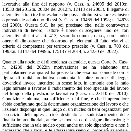
lavorativa alla fine del rapporto (v. Cass. n. 24695 del 2010;n.
13530 del 2012;n. 20804 del 2012;n. 12418 del 2003). Il legame di
alternatività tra i tre fori esclude che possa attribuirsi valore esclusivo
o prevalente ad alcuno di essi (v. Cass. n. 10465 del 1998; n. 14678
del 2000). Questa S.C. ha poi precisato che, nelle controversie
individuali di lavoro, l'attore è libero di scegliere uno dei fori
alternativi di cui all'art. 413, secondo comma, c.p.c., con l'unico
onere di dimostrare che ricorrono gli elementi di fatto relativi al
criterio di competenza per territorio prescelto (v. Cass. n. 700 del
1993;n. 13147 del 1999;n. 17513 del 2014;n. 24230 del 2022).
Quanto alla nozione di dipendenza aziendale, questa Corte (v. Cass.
n. 24230 del 2022in motivazione) ne ha elaborato una
particolarmente ampia ed ha precisato che essa non coincide con la
figura di unità produttiva contenuta in altre norme di legge,
dovendosi invece intendere in senso lato, in armonia con la ratio
legis mirante a favorire il radicamento del foro speciale del lavoro
nel luogo della prestazione lavorativa (Cass. nr. 23110 del 2010).
Condizione minima, ma sufficiente a tal fine, è che l'imprenditore
abbia configurato quella determinata organizzazione del lavoro e che
l'azienda disponga in quel luogo di un nucleo di beni organizzati per
l'esercizio dell'impresa, cioè destinato al soddisfacimento delle
finalità imprenditoriali, anche se modesto e di esigue dimensioni; è
sufficiente che in tale nucleo operi anche un solo dipendente e non è
necessario che i locali e le attrezzature siano di proprietà aziendale,