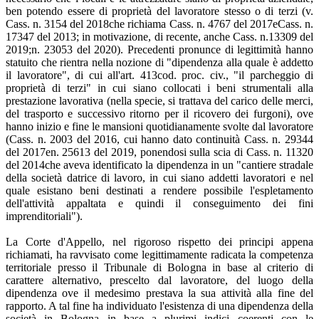
ben potendo essere di proprietà del lavoratore stesso o di terzi (v.
Cass. n. 3154 del 2018che richiama Cass. n. 4767 del 2017eCass. n.
17347 del 2013; in motivazione, di recente, anche Cass. n.13309 del
2019;n. 23053 del 2020). Precedenti pronunce di legittimità hanno
statuito che rientra nella nozione di "dipendenza alla quale è addetto
il lavoratore", di cui all'art. 413cod. proc. civ., "il parcheggio di
proprietà di terzi" in cui siano collocati i beni strumentali alla
prestazione lavorativa (nella specie, si trattava del carico delle merci,
del trasporto e successivo ritorno per il ricovero dei furgoni), ove
hanno inizio e fine le mansioni quotidianamente svolte dal lavoratore
(Cass. n. 2003 del 2016, cui hanno dato continuità Cass. n. 29344
del 2017en. 25613 del 2019, ponendosi sulla scia di Cass. n. 11320
del 2014che aveva identificato la dipendenza in un "cantiere stradale
della società datrice di lavoro, in cui siano addetti lavoratori e nel
quale esistano beni destinati a rendere possibile l'espletamento
dell'attività appaltata e quindi il conseguimento dei fini
imprenditoriali").
La Corte d'Appello, nel rigoroso rispetto dei principi appena
richiamati, ha ravvisato come legittimamente radicata la competenza
territoriale presso il Tribunale di Bologna in base al criterio di
carattere alternativo, prescelto dal lavoratore, del luogo della
dipendenza ove il medesimo prestava la sua attività alla fine del
rapporto. A tal fine ha individuato l'esistenza di una dipendenza della
società in Bologna in base a plurimi indici coerenti con le