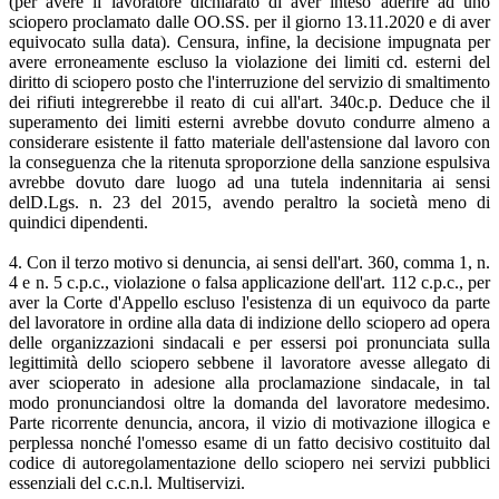
(per avere il lavoratore dichiarato di aver inteso aderire ad uno
sciopero proclamato dalle OO.SS. per il giorno 13.11.2020 e di aver
equivocato sulla data). Censura, infine, la decisione impugnata per
avere erroneamente escluso la violazione dei limiti cd. esterni del
diritto di sciopero posto che l'interruzione del servizio di smaltimento
dei rifiuti integrerebbe il reato di cui all'art. 340c.p. Deduce che il
superamento dei limiti esterni avrebbe dovuto condurre almeno a
considerare esistente il fatto materiale dell'astensione dal lavoro con
la conseguenza che la ritenuta sproporzione della sanzione espulsiva
avrebbe dovuto dare luogo ad una tutela indennitaria ai sensi
delD.Lgs. n. 23 del 2015, avendo peraltro la società meno di
quindici dipendenti.
4. Con il terzo motivo si denuncia, ai sensi dell'art. 360, comma 1, n.
4 e n. 5 c.p.c., violazione o falsa applicazione dell'art. 112 c.p.c., per
aver la Corte d'Appello escluso l'esistenza di un equivoco da parte
del lavoratore in ordine alla data di indizione dello sciopero ad opera
delle organizzazioni sindacali e per essersi poi pronunciata sulla
legittimità dello sciopero sebbene il lavoratore avesse allegato di
aver scioperato in adesione alla proclamazione sindacale, in tal
modo pronunciandosi oltre la domanda del lavoratore medesimo.
Parte ricorrente denuncia, ancora, il vizio di motivazione illogica e
perplessa nonché l'omesso esame di un fatto decisivo costituito dal
codice di autoregolamentazione dello sciopero nei servizi pubblici
essenziali del c.c.n.l. Multiservizi.