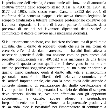
la produzione dell'azienda, è connaturale alla funzione di autotutela
coattiva propria dello sciopero stesso (Cass. n. 4260 del 1984; n.
6177 del 1985; nello stesso senso Cass. n. 23552 del 2004, di
conferma della sentenza d'appello che aveva ritenuto legittimo lo
sciopero finalizzato a tutelare l'interesse professionale collettivo dei
lavoratori, riguardante l'orario di lavoro, pur se formalizzato dalla
presenza di tre dei sei lavoratori dipendenti della società e
comunicato al datore di lavoro nella medesima giornata).
Si è ulteriormente precisato, con indirizzo risalente, ma di perdurante
attualità, che il diritto di sciopero, quale che sia la sua forma di
esercizio e l'entità del danno arrecato, non ha altri limiti attesa la
necessaria genericità della sua nozione comune presupposta dal
precetto costituzionale (art. 40Cost.) e la mancanza di una legge
attuativa di questo se non quelli che si rinvengono in norme che
tutelino posizioni soggettive concorrenti, su un piano prioritario o
quanto meno paritario, quali il diritto alla vita e all'incolumità
personale, nonché la libertà dell'iniziativa economica, cioè
dell'attività imprenditoriale, che con la produttività delle aziende è
concreto strumento di realizzazione del diritto costituzionale al
lavoro per tutti i cittadini; pertanto, l'esercizio del diritto di sciopero
deve ritenersi illecito se, ove non effettuato con gli opportuni
accorgimenti e cautele, appare idoneo a pregiudicare
irreparabilmente non la produzione, ma la potenziale produttività
dell'azienda, cioè la possibilità per l'imprenditore di continuare a