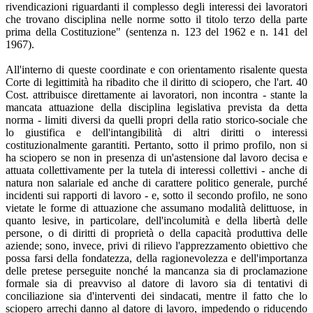
rivendicazioni riguardanti il complesso degli interessi dei lavoratori
che trovano disciplina nelle norme sotto il titolo terzo della parte
prima della Costituzione" (sentenza n. 123 del 1962 e n. 141 del
1967).
All'interno di queste coordinate e con orientamento risalente questa
Corte di legittimità ha ribadito che il diritto di sciopero, che l'art. 40
Cost. attribuisce direttamente ai lavoratori, non incontra - stante la
mancata attuazione della disciplina legislativa prevista da detta
norma - limiti diversi da quelli propri della ratio storico-sociale che
lo giustifica e dell'intangibilità di altri diritti o interessi
costituzionalmente garantiti. Pertanto, sotto il primo profilo, non si
ha sciopero se non in presenza di un'astensione dal lavoro decisa e
attuata collettivamente per la tutela di interessi collettivi - anche di
natura non salariale ed anche di carattere politico generale, purché
incidenti sui rapporti di lavoro - e, sotto il secondo profilo, ne sono
vietate le forme di attuazione che assumano modalità delittuose, in
quanto lesive, in particolare, dell'incolumità e della libertà delle
persone, o di diritti di proprietà o della capacità produttiva delle
aziende; sono, invece, privi di rilievo l'apprezzamento obiettivo che
possa farsi della fondatezza, della ragionevolezza e dell'importanza
delle pretese perseguite nonché la mancanza sia di proclamazione
formale sia di preavviso al datore di lavoro sia di tentativi di
conciliazione sia d'interventi dei sindacati, mentre il fatto che lo
sciopero arrechi danno al datore di lavoro, impedendo o riducendo