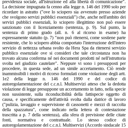
previdenza sociale, all'istruzione ed alla libertà di comunicazione".
La decisione impugnata fa cenno alla legge n. 146 del 1990 solo per
ricordare in astratto ("ove lo sciopero sia avvenuto presso aziende
che svolgono servizi pubblici essenziali") che, anche nell'ambito dei
servizi pubblici essenziali, lo sciopero illegittimo non può essere
sanzionato con il licenziamento (sentenza, p. 9). Sul punto, la
sentenza di primo grado (all. n. 6 al ricorso in esame) ha
espressamente statuito (p. 7) "non può ritenersi, come sostiene parte
resistente, che lo sciopero abbia comportato l'interruzione dell'intero
servizio di nettezza urbana svolto da Hera Spa da ritenersi servizio
pubblico essenziale ove si consideri che tale circostanza non ha
trovato alcuna conferma né nei documenti prodotti né nell'istruttoria
svolta nel giudizio cautelare". Neppure vi sono i presupposti per
procedere, in questa sede, ad un simile accertamento. Ciò rende
inammissibili i motivi di ricorso formulati come violazione degli artt.
1e2 della legge n. 146 del 1990 e del codice di
autoregolamentazione del c.c.n.l. Multiservizi atteso che la dedotta
violazione di legge presuppone un accertamento in fatto, nella specie
non sussistente, sulla riconducibilità della fattispecie oggetto di
causa, e specificamente dell'attività svolta dalla datrice di lavoro
("pulizia, lavaggio e supervisione di cassonetti e mezzi di raccolta
della spazzatura", come indicato nella lettera di contestazione
trascritta a p. 7 della sentenza), alla sfera di previsione delle citate
fonti, normativa e contrattuale. Lo stesso codice di
autoregolamentazione del c.c.n.l. Multiservizi (Accordo sindacale 15