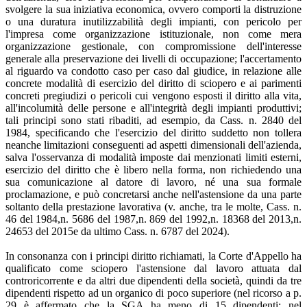
svolgere la sua iniziativa economica, ovvero comporti la distruzione
o una duratura inutilizzabilità degli impianti, con pericolo per
l'impresa come organizzazione istituzionale, non come mera
organizzazione gestionale, con compromissione dell'interesse
generale alla preservazione dei livelli di occupazione; l'accertamento
al riguardo va condotto caso per caso dal giudice, in relazione alle
concrete modalità di esercizio del diritto di sciopero e ai parimenti
concreti pregiudizi o pericoli cui vengono esposti il diritto alla vita,
all'incolumità delle persone e all'integrità degli impianti produttivi;
tali principi sono stati ribaditi, ad esempio, da Cass. n. 2840 del
1984, specificando che l'esercizio del diritto suddetto non tollera
neanche limitazioni conseguenti ad aspetti dimensionali dell'azienda,
salva l'osservanza di modalità imposte dai menzionati limiti esterni,
esercizio del diritto che è libero nella forma, non richiedendo una
sua comunicazione al datore di lavoro, né una sua formale
proclamazione, e può concretarsi anche nell'astensione da una parte
soltanto della prestazione lavorativa (v. anche, tra le molte, Cass. n.
46 del 1984,n. 5686 del 1987,n. 869 del 1992,n. 18368 del 2013,n.
24653 del 2015e da ultimo Cass. n. 6787 del 2024).
In consonanza con i principi diritto richiamati, la Corte d'Appello ha
qualificato come sciopero l'astensione dal lavoro attuata dal
controricorrente e da altri due dipendenti della società, quindi da tre
dipendenti rispetto ad un organico di poco superiore (nel ricorso a p.
29 è affermato che la SGA ha meno di 15 dipendenti; nel