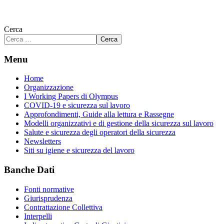
Cerca
Cerca
Menu
Home
Organizzazione
I Working Papers di Olympus
COVID-19 e sicurezza sul lavoro
Approfondimenti, Guide alla lettura e Rassegne
Modelli organizzativi e di gestione della sicurezza sul lavoro
Salute e sicurezza degli operatori della sicurezza
Newsletters
Siti su igiene e sicurezza del lavoro
Banche Dati
Fonti normative
Giurisprudenza
Contrattazione Collettiva
Interpelli