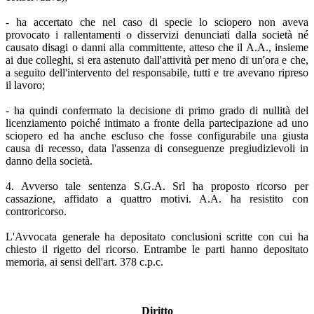
- ha accertato che nel caso di specie lo sciopero non aveva
provocato i rallentamenti o disservizi denunciati dalla società né
causato disagi o danni alla committente, atteso che il A.A., insieme
ai due colleghi, si era astenuto dall'attività per meno di un'ora e che,
a seguito dell'intervento del responsabile, tutti e tre avevano ripreso
il lavoro;
- ha quindi confermato la decisione di primo grado di nullità del
licenziamento poiché intimato a fronte della partecipazione ad uno
sciopero ed ha anche escluso che fosse configurabile una giusta
causa di recesso, data l'assenza di conseguenze pregiudizievoli in
danno della società.
4. Avverso tale sentenza S.G.A. Srl ha proposto ricorso per
cassazione, affidato a quattro motivi. A.A. ha resistito con
controricorso.
L'Avvocata generale ha depositato conclusioni scritte con cui ha
chiesto il rigetto del ricorso. Entrambe le parti hanno depositato
memoria, ai sensi dell'art. 378 c.p.c.
Diritto