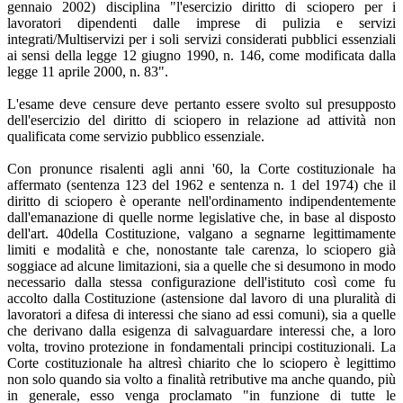
gennaio 2002) disciplina "l'esercizio diritto di sciopero per i
lavoratori dipendenti dalle imprese di pulizia e servizi
integrati/Multiservizi per i soli servizi considerati pubblici essenziali
ai sensi della legge 12 giugno 1990, n. 146, come modificata dalla
legge 11 aprile 2000, n. 83".
L'esame deve censure deve pertanto essere svolto sul presupposto
dell'esercizio del diritto di sciopero in relazione ad attività non
qualificata come servizio pubblico essenziale.
Con pronunce risalenti agli anni '60, la Corte costituzionale ha
affermato (sentenza 123 del 1962 e sentenza n. 1 del 1974) che il
diritto di sciopero è operante nell'ordinamento indipendentemente
dall'emanazione di quelle norme legislative che, in base al disposto
dell'art. 40della Costituzione, valgano a segnarne legittimamente
limiti e modalità e che, nonostante tale carenza, lo sciopero già
soggiace ad alcune limitazioni, sia a quelle che si desumono in modo
necessario dalla stessa configurazione dell'istituto così come fu
accolto dalla Costituzione (astensione dal lavoro di una pluralità di
lavoratori a difesa di interessi che siano ad essi comuni), sia a quelle
che derivano dalla esigenza di salvaguardare interessi che, a loro
volta, trovino protezione in fondamentali principi costituzionali. La
Corte costituzionale ha altresì chiarito che lo sciopero è legittimo
non solo quando sia volto a finalità retributive ma anche quando, più
in generale, esso venga proclamato "in funzione di tutte le