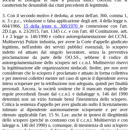
caratteristiche desumibili dai citati precedenti di legittimità.
3. Con il secondo motivo è dedotta, ai sensi dell'art. 360, comma 1,
n. 3 c.p.c., violazione o falsa applicazione degli artt. 4 della legge n.
604/1966,
15 della legge n. 300/1970
in connessione con l'art.
2D.Lgs. n. 23/2015, l'art. 1345 c.c. e con l'art. 40 Costituzione, artt.
1 e 2 legge n. 146/1990 e codice autoregolamentazione del CCNL
Multiservizi Pulizie industria, per avere la Corte d'appello giudicato
legittimo, nell'ambito dei servizi pubblici essenziali, lo sciopero
indetto ed attuato dal singolo lavoratore, senza la preventiva
proclamazione da parte delle OO.SS., sebbene il codice di
autoregolamentazione dello sciopero nel c.c.n.l. Multiservizi riservi
la legittimazione alle organizzazioni sindacali. Inoltre, per non aver
considerato che lo sciopero è proclamato e attuato in forma collettiva
e per interessi collettivi mentre nel caso di specie il dipendente aveva
inteso scioperare per la retribuzione non adeguata, quindi per finalità
personali. Ancora, la società sostiene che il mancato rispetto delle
regole procedurali fissate dal c.c.n.l. e dallalegge n. 146 del 1990
determini non un vizio formale bensì l'inesistenza dello sciopero.
Critica la sentenza d'appello per aver giudicato nullo il licenziamento
intimato al dipendente autonomamente scioperante e per aver
ritenuto applicabile l'art. 15 St. Lav. anche in ipotesi di illegittimità
dello sciopero (perché in contrasto con il c.c.n.l. Multiservizi e con
lalegge n. 146 del 1990) o, comunque, di inesistenza di uno sciopero