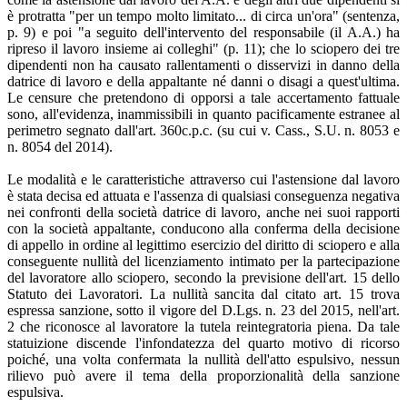
è protratta "per un tempo molto limitato... di circa un'ora" (sentenza,
p. 9) e poi "a seguito dell'intervento del responsabile (il A.A.) ha
ripreso il lavoro insieme ai colleghi" (p. 11); che lo sciopero dei tre
dipendenti non ha causato rallentamenti o disservizi in danno della
datrice di lavoro e della appaltante né danni o disagi a quest'ultima.
Le censure che pretendono di opporsi a tale accertamento fattuale
sono, all'evidenza, inammissibili in quanto pacificamente estranee al
perimetro segnato dall'art. 360c.p.c. (su cui v. Cass., S.U. n. 8053 e
n. 8054 del 2014).
Le modalità e le caratteristiche attraverso cui l'astensione dal lavoro
è stata decisa ed attuata e l'assenza di qualsiasi conseguenza negativa
nei confronti della società datrice di lavoro, anche nei suoi rapporti
con la società appaltante, conducono alla conferma della decisione
di appello in ordine al legittimo esercizio del diritto di sciopero e alla
conseguente nullità del licenziamento intimato per la partecipazione
del lavoratore allo sciopero, secondo la previsione dell'art. 15 dello
Statuto dei Lavoratori. La nullità sancita dal citato art. 15 trova
espressa sanzione, sotto il vigore del D.Lgs. n. 23 del 2015, nell'art.
2 che riconosce al lavoratore la tutela reintegratoria piena. Da tale
statuizione discende l'infondatezza del quarto motivo di ricorso
poiché, una volta confermata la nullità dell'atto espulsivo, nessun
rilievo può avere il tema della proporzionalità della sanzione
espulsiva.