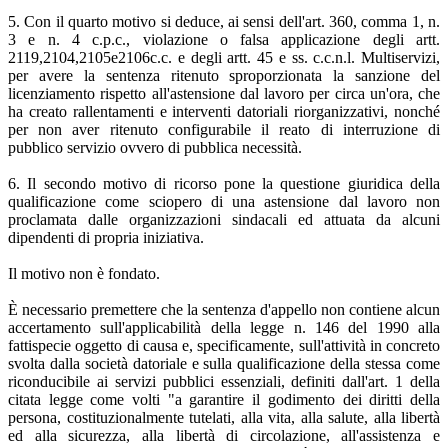
5. Con il quarto motivo si deduce, ai sensi dell'art. 360, comma 1, n.
3 e n. 4 c.p.c., violazione o falsa applicazione degli artt.
2119,2104,2105e2106c.c. e degli artt. 45 e ss. c.c.n.l. Multiservizi,
per avere la sentenza ritenuto sproporzionata la sanzione del
licenziamento rispetto all'astensione dal lavoro per circa un'ora, che
ha creato rallentamenti e interventi datoriali riorganizzativi, nonché
per non aver ritenuto configurabile il reato di interruzione di
pubblico servizio ovvero di pubblica necessità.
6. Il secondo motivo di ricorso pone la questione giuridica della
qualificazione come sciopero di una astensione dal lavoro non
proclamata dalle organizzazioni sindacali ed attuata da alcuni
dipendenti di propria iniziativa.
Il motivo non è fondato.
È necessario premettere che la sentenza d'appello non contiene alcun
accertamento sull'applicabilità della legge n. 146 del 1990 alla
fattispecie oggetto di causa e, specificamente, sull'attività in concreto
svolta dalla società datoriale e sulla qualificazione della stessa come
riconducibile ai servizi pubblici essenziali, definiti dall'art. 1 della
citata legge come volti "a garantire il godimento dei diritti della
persona, costituzionalmente tutelati, alla vita, alla salute, alla libertà
ed alla sicurezza, alla libertà di circolazione, all'assistenza e