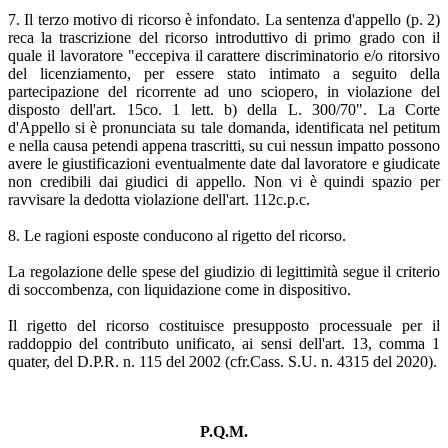
7. Il terzo motivo di ricorso è infondato. La sentenza d'appello (p. 2)
reca la trascrizione del ricorso introduttivo di primo grado con il
quale il lavoratore "eccepiva il carattere discriminatorio e/o ritorsivo
del licenziamento, per essere stato intimato a seguito della
partecipazione del ricorrente ad uno sciopero, in violazione del
disposto dell'art. 15co. 1 lett. b) della L. 300/70". La Corte
d'Appello si è pronunciata su tale domanda, identificata nel petitum
e nella causa petendi appena trascritti, su cui nessun impatto possono
avere le giustificazioni eventualmente date dal lavoratore e giudicate
non credibili dai giudici di appello. Non vi è quindi spazio per
ravvisare la dedotta violazione dell'art. 112c.p.c.
8. Le ragioni esposte conducono al rigetto del ricorso.
La regolazione delle spese del giudizio di legittimità segue il criterio
di soccombenza, con liquidazione come in dispositivo.
Il rigetto del ricorso costituisce presupposto processuale per il
raddoppio del contributo unificato, ai sensi dell'art. 13, comma 1
quater, del D.P.R. n. 115 del 2002 (cfr.Cass. S.U. n. 4315 del 2020).
P.Q.M.