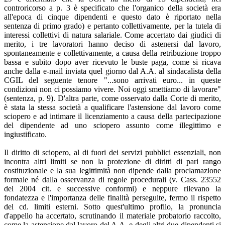
controricorso a p. 3 è specificato che l'organico della società era
all'epoca di cinque dipendenti e questo dato è riportato nella
sentenza di primo grado) e pertanto collettivamente, per la tutela di
interessi collettivi di natura salariale. Come accertato dai giudici di
merito, i tre lavoratori hanno deciso di astenersi dal lavoro,
spontaneamente e collettivamente, a causa della retribuzione troppo
bassa e subito dopo aver ricevuto le buste paga, come si ricava
anche dalla e-mail inviata quel giorno dal A.A. al sindacalista della
CGIL del seguente tenore "...sono arrivati euro... in queste
condizioni non ci possiamo vivere. Noi oggi smettiamo di lavorare"
(sentenza, p. 9). D'altra parte, come osservato dalla Corte di merito,
è stata la stessa società a qualificare l'astensione dal lavoro come
sciopero e ad intimare il licenziamento a causa della partecipazione
del dipendente ad uno sciopero assunto come illegittimo e
ingiustificato.
Il diritto di sciopero, al di fuori dei servizi pubblici essenziali, non
incontra altri limiti se non la protezione di diritti di pari rango
costituzionale e la sua legittimità non dipende dalla proclamazione
formale né dalla osservanza di regole procedurali (v. Cass. 23552
del 2004 cit. e successive conformi) e neppure rilevano la
fondatezza e l'importanza delle finalità perseguite, fermo il rispetto
del cd. limiti esterni. Sotto quest'ultimo profilo, la pronuncia
d'appello ha accertato, scrutinando il materiale probatorio raccolto,
come la astensione dal lavoro del A.A. e degli altri due dipendenti si