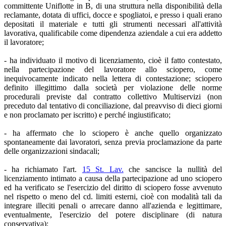
committente Uniflotte in B, di una struttura nella disponibilità della
reclamante, dotata di uffici, docce e spogliatoi, e presso i quali erano
depositati il materiale e tutti gli strumenti necessari all'attività
lavorativa, qualificabile come dipendenza aziendale a cui era addetto
il lavoratore;
- ha individuato il motivo di licenziamento, cioè il fatto contestato,
nella partecipazione del lavoratore allo sciopero, come
inequivocamente indicato nella lettera di contestazione; sciopero
definito illegittimo dalla società per violazione delle norme
procedurali previste dal contratto collettivo Multiservizi (non
preceduto dal tentativo di conciliazione, dal preavviso di dieci giorni
e non proclamato per iscritto) e perché ingiustificato;
- ha affermato che lo sciopero è anche quello organizzato
spontaneamente dai lavoratori, senza previa proclamazione da parte
delle organizzazioni sindacali;
- ha richiamato l'art.
15 St. Lav.
che sancisce la nullità del
licenziamento intimato a causa della partecipazione ad uno sciopero
ed ha verificato se l'esercizio del diritto di sciopero fosse avvenuto
nel rispetto o meno del cd. limiti esterni, cioè con modalità tali da
integrare illeciti penali o arrecare danno all'azienda e legittimare,
eventualmente, l'esercizio del potere disciplinare (di natura
conservativa);