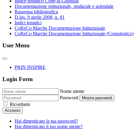
Indice tematico Corte di Giustizia
Documentazione istituzionale, sindacale e aziendale
Rassegna bibliografica
D.lgs. 9 aprile 2008, n. 81
Indici tematici
CoReCo Marche Documentazione Istituzionale
CoReCo Marche Documentazione Istituzionale (Cronologico)
User Menu
PRIN INSPIRE
Login Form
Nome utente
Password
Mostra password
Ricordami
Accesso
Hai dimenticato la tua password?
Hai dimenticato il tuo nome utente?