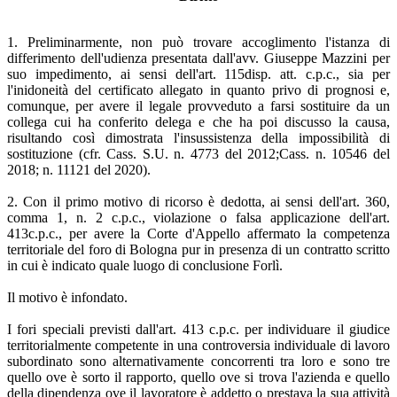
1. Preliminarmente, non può trovare accoglimento l'istanza di
differimento dell'udienza presentata dall'avv. Giuseppe Mazzini per
suo impedimento, ai sensi dell'art. 115disp. att. c.p.c., sia per
l'inidoneità del certificato allegato in quanto privo di prognosi e,
comunque, per avere il legale provveduto a farsi sostituire da un
collega cui ha conferito delega e che ha poi discusso la causa,
risultando così dimostrata l'insussistenza della impossibilità di
sostituzione (cfr. Cass. S.U. n. 4773 del 2012;Cass. n. 10546 del
2018; n. 11121 del 2020).
2. Con il primo motivo di ricorso è dedotta, ai sensi dell'art. 360,
comma 1, n. 2 c.p.c., violazione o falsa applicazione dell'art.
413c.p.c., per avere la Corte d'Appello affermato la competenza
territoriale del foro di Bologna pur in presenza di un contratto scritto
in cui è indicato quale luogo di conclusione Forlì.
Il motivo è infondato.
I fori speciali previsti dall'art. 413 c.p.c. per individuare il giudice
territorialmente competente in una controversia individuale di lavoro
subordinato sono alternativamente concorrenti tra loro e sono tre
quello ove è sorto il rapporto, quello ove si trova l'azienda e quello
della dipendenza ove il lavoratore è addetto o prestava la sua attività