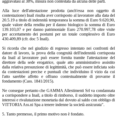
aggravatasi al 38%, misura non contestata da alcuna delle parti.
Alla luce dell'attestazione prodotta (anch'essa non oggetto di
contestazione) Inail risulta aver corrisposto al lavoratore alla data del
20.5.19 a titolo di indennità temporanea la somma di Euro 9.620,90,
quale valore della rendita per il danno biologico la somma di Euro
139.103,07 e per danno patrimoniale Euro 270.997,78 oltre visite
per accertamento dei postumi per un totale complessivo di Euro
430.409,89 (cfr. doc 5 Inail).
Si ricorda che nel giudizio di regresso intentato nei confronti del
datore di lavoro, la prova della congruità dell'indennità corrisposta
da Inail al lavoratore può essere fornita tramite l'attestazione del
direttore della sede erogatrice, quale atto amministrativo assistito
dalla relativa presunzione di legittimità, che può essere inficiata solo
da contestazioni precise e puntuali che individuino il vizio da cui
l'atto sarebbe affetto e offrano contestualmente di provarne il
fondamento (Cass. 1841/2015).
Ne consegue pertanto che GAMMA Allestimenti Srl va condannata
a corrispondere a Inail, a titolo di rimborso, il suddetto importo oltre
interessi e rivalutazione monetaria dal dovuto al saldo con obbligo di
VITTORIA Ass.ni Spa a tenere indenne la società assicurata".
5. Tanto premesso, il primo motivo non è fondato.