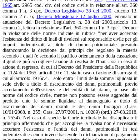
1965
,art. 2965 cod. civ. del codice civile in relazione all'art. 360
comma 1 n. 3 cpc,
Decreto Legislativo 38 del 2000,
articolo 13,
comma 2 n. 6;
Decreto Ministeriale 12 luglio 2000
, emanato in
attuazione del Decreto Legislativo n. 38 del 2000,articolo 13,
comma 2, lettera in relazione all'art. 360 comma 1 n. 3 cpc". Deduce
la violazione delle norme indicate in rubrica "per aver accertato
l'esistenza del diritto di Inail di rivalersi sul responsabile civile per gli
importi indennizzati a titolo di danno patrimoniale presunto
disancorando la decisione dai principi che regolano la materia
secondo i quali (e secondo il pacifico orientamento della cassazione
il giudice può accogliere l'azione di rivalsa dell'Inail - sia in caso di
azione di regresso, di cui al Decreto del Presidente della Repubblica
n. 1124 del 1965, articoli 10 e 11, sia in caso di azione di surroga di
cui all'articolo 1916c.c. - solo entro i limiti della somma liquidata in
sede civile a titolo di risarcimento dei danni patrimoniali, previo
accertamento dell'esistenza e dell'entità di tali danni, in base alle
norme del codice civile, mentre non possono essere aggredite dal
predetto ente le somme liquidate al danneggiato a titolo di
risarcimento dei danni morali e dei danni biologici (Cass.
10/01/2008, n. 255; Cass. 27/07/2001, n. 10289) (ord.) 27-03.2018,
n. 7534). Nel caso di specie la Corte territoriale ha disapplicato il
principio affermando che per accogliere la rivalsa non è necessario
accertare l'esistenza e l'entità dei danni patrimoniali in tesi
indennizzati essendo invece bastevole la dichiarazione di pagamento