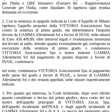
per l'Italia e QBE Insurance (Europe) ltd. - Rappresentanza
Generale per l'Italia, come liquidate; 8) rigettava ogni residua
domanda ed eccezione.
2. Con la sentenza in epigrafe indicata la Corte d'Appello di Milano
rigettava l'appello proposto dalla VITTORIA Assicurazioni Spa
contro la sentenza di primo grado, ma rideterminava l'importo
dovuto da GAMMA Allestimenti Srl a favore di INAIL nella misura
di Euro 430.409,89, oltre interessi legali e rivalutazione monetaria
dal dovuto al saldo, detratto quanto eventualmente già corrisposto in
esecuzione della sentenza di primo grado, e condannava
VITTORIA Assicurazioni Spa a tenere indenne GAMMA
Allestimenti Srl dal pagamento di quanto disposto a favore di
INAIL; confermava
nel resto; condannava VITTORIA Assicurazioni Spa al pagamento
delle spese del grado a favore di INAIL, a favore di GAMMA
Allestimenti Srl e dei restanti appellati, nelle misure rispettivamente
indicate.
3. Per quanto qui interessa, la Corte territoriale, dopo aver riferito
quanto considerato e deciso dal primo giudice, dava conto dei sei
motivi dell'appello principale di VITTORIA Ass.ni. Spa,
dell'appello incidentale dell'INAIL e degli appelli incidentali di
GAMMA Allestimenti Srl e di A.A. (a mezzo del medesimo atto),