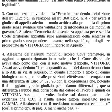
in quanto atto amministrativo "assistito dalla relativa presunzione di
legittimità".
3. Con un terzo motivo denuncia "Error in procedendo - violazione
dell'art. 112c.p.c., in relazione all'art. 360 c.p.c. n. 4 - per avere il
giudice di appello aderito in modo acritico alla pronuncia di primo
grado senza svolgere una valutazione di infondatezza dei motivi di
gravame". Sostiene "l'erroneità della sentenza appellata per essersi la
Corte territoriale appiattita sulle argomentazioni della sentenza di
primo grado senza prendere in esame, nello specifico, le doglianze
prospettate da VITTORIA con il ricorso in Appello".
4. All'esame dei riassunti motivi di ricorso giova premettere, in
aggiunta a quanto riportato in narrativa, che la Corte distrettuale
aveva dato conto che, con il sesto motivo d'appello, VITTORIA
Ass.ni aveva dedotto "l'errata quantificazione del danno riconosciuto
a INAIL in via di regresso, in quanto l'importo a titolo di danno
biologico era superiore alle prestazioni effettivamente erogate con
una differenza di Euro 64.323,96 con la conseguenza che, potendo
il danneggiato agire in giudizio per il danno differenziale, questa
differenza sarebbe stata corrisposta dal datore di lavoro e quindi da
VITTORIA Ass.ni, due volte. Inoltre sul danno patrimoniale
evidenzia che C.C. le risulta essere tuttora impiegato presso
GAMMA Allestimenti con il medesimo trattamento economico"
(così al primo cpv. di pag. 3, ma v. anche pag. 7).