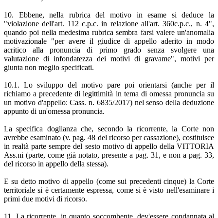
10. Ebbene, nella rubrica del motivo in esame si deduce la
"violazione dell'art. 112 c.p.c. in relazione all'art. 360c.p.c., n. 4",
quando poi nella medesima rubrica sembra farsi valere un'anomalia
motivazionale "per avere il giudice di appello aderito in modo
acritico alla pronuncia di primo grado senza svolgere una
valutazione di infondatezza dei motivi di gravame", motivi per
giunta non meglio specificati.
10.1. Lo sviluppo del motivo pare poi orientarsi (anche per il
richiamo a precedente di legittimità in tema di omessa pronuncia su
un motivo d'appello: Cass. n. 6835/2017) nel senso della deduzione
appunto di un'omessa pronuncia.
La specifica doglianza che, secondo la ricorrente, la Corte non
avrebbe esaminato (v. pag. 48 del ricorso per cassazione), costituisce
in realtà parte sempre del sesto motivo di appello della VITTORIA
Ass.ni (parte, come già notato, presente a pag. 31, e non a pag. 33,
del ricorso in appello della stessa).
E su detto motivo di appello (come sui precedenti cinque) la Corte
territoriale si è certamente espressa, come si è visto nell'esaminare i
primi due motivi di ricorso.
11. La ricorrente, in quanto soccombente, dev'essere condannata al