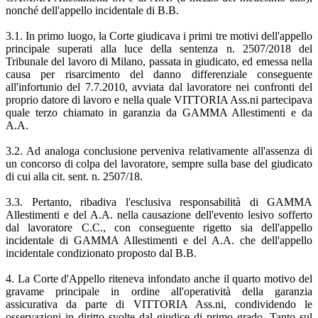
nonché dell'appello incidentale di B.B.
3.1. In primo luogo, la Corte giudicava i primi tre motivi dell'appello
principale superati alla luce della sentenza n. 2507/2018 del
Tribunale del lavoro di Milano, passata in giudicato, ed emessa nella
causa per risarcimento del danno differenziale conseguente
all'infortunio del 7.7.2010, avviata dal lavoratore nei confronti del
proprio datore di lavoro e nella quale VITTORIA Ass.ni partecipava
quale terzo chiamato in garanzia da GAMMA Allestimenti e da
A.A.
3.2. Ad analoga conclusione perveniva relativamente all'assenza di
un concorso di colpa del lavoratore, sempre sulla base del giudicato
di cui alla cit. sent. n. 2507/18.
3.3. Pertanto, ribadiva l'esclusiva responsabilità di GAMMA
Allestimenti e del A.A. nella causazione dell'evento lesivo sofferto
dal lavoratore C.C., con conseguente rigetto sia dell'appello
incidentale di GAMMA Allestimenti e del A.A. che dell'appello
incidentale condizionato proposto dal B.B.
4. La Corte d'Appello riteneva infondato anche il quarto motivo del
gravame principale in ordine all'operatività della garanzia
assicurativa da parte di VITTORIA Ass.ni, condividendo le
osservazioni in diritto svolte dal giudice di primo grado. Tanto sul