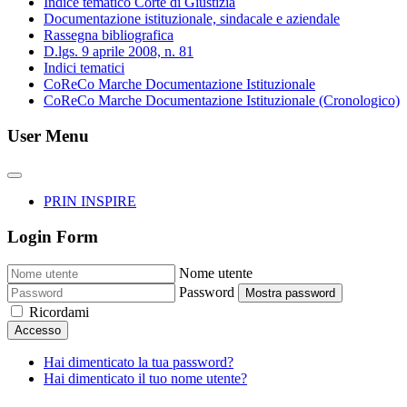
Indice tematico Corte di Giustizia
Documentazione istituzionale, sindacale e aziendale
Rassegna bibliografica
D.lgs. 9 aprile 2008, n. 81
Indici tematici
CoReCo Marche Documentazione Istituzionale
CoReCo Marche Documentazione Istituzionale (Cronologico)
User Menu
PRIN INSPIRE
Login Form
Nome utente
Password
Mostra password
Ricordami
Accesso
Hai dimenticato la tua password?
Hai dimenticato il tuo nome utente?