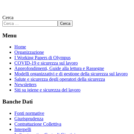
Cerca
Cerca
Menu
Home
Organizzazione
I Working Papers di Olympus
COVID-19 e sicurezza sul lavoro
Approfondimenti, Guide alla lettura e Rassegne
Modelli organizzativi e di gestione della sicurezza sul lavoro
Salute e sicurezza degli operatori della sicurezza
Newsletters
Siti su igiene e sicurezza del lavoro
Banche Dati
Fonti normative
Giurisprudenza
Contrattazione Collettiva
Interpelli