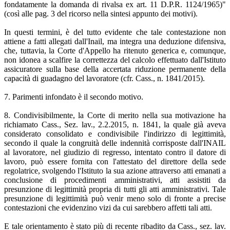
fondatamente la domanda di rivalsa ex art. 11 D.P.R. 1124/1965)"
(così alle pag. 3 del ricorso nella sintesi appunto dei motivi).
In questi termini, è del tutto evidente che tale contestazione non
attiene a fatti allegati dall'Inail, ma integra una deduzione difensiva,
che, tuttavia, la Corte d'Appello ha ritenuto generica e, comunque,
non idonea a scalfire la correttezza del calcolo effettuato dall'Istituto
assicuratore sulla base della accertata riduzione permanente della
capacità di guadagno del lavoratore (cfr. Cass., n. 1841/2015).
7. Parimenti infondato è il secondo motivo.
8. Condivisibilmente, la Corte di merito nella sua motivazione ha
richiamato Cass., Sez. lav., 2.2.2015, n. 1841, la quale già aveva
considerato consolidato e condivisibile l'indirizzo di legittimità,
secondo il quale la congruità delle indennità corrisposte dall'INAIL
al lavoratore, nel giudizio di regresso, intentato contro il datore di
lavoro, può essere fornita con l'attestato del direttore della sede
regolatrice, svolgendo l'Istituto la sua azione attraverso atti emanati a
conclusione di procedimenti amministrativi, atti assistiti da
presunzione di legittimità propria di tutti gli atti amministrativi. Tale
presunzione di legittimità può venir meno solo di fronte a precise
contestazioni che evidenzino vizi da cui sarebbero affetti tali atti.
E tale orientamento è stato più di recente ribadito da Cass., sez. lav.