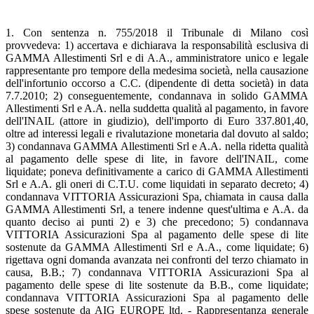
1. Con sentenza n. 755/2018 il Tribunale di Milano così
provvedeva: 1) accertava e dichiarava la responsabilità esclusiva di
GAMMA Allestimenti Srl e di A.A., amministratore unico e legale
rappresentante pro tempore della medesima società, nella causazione
dell'infortunio occorso a C.C. (dipendente di detta società) in data
7.7.2010; 2) conseguentemente, condannava in solido GAMMA
Allestimenti Srl e A.A. nella suddetta qualità al pagamento, in favore
dell'INAIL (attore in giudizio), dell'importo di Euro 337.801,40,
oltre ad interessi legali e rivalutazione monetaria dal dovuto al saldo;
3) condannava GAMMA Allestimenti Srl e A.A. nella ridetta qualità
al pagamento delle spese di lite, in favore dell'INAIL, come
liquidate; poneva definitivamente a carico di GAMMA Allestimenti
Srl e A.A. gli oneri di C.T.U. come liquidati in separato decreto; 4)
condannava VITTORIA Assicurazioni Spa, chiamata in causa dalla
GAMMA Allestimenti Srl, a tenere indenne quest'ultima e A.A. da
quanto deciso ai punti 2) e 3) che precedono; 5) condannava
VITTORIA Assicurazioni Spa al pagamento delle spese di lite
sostenute da GAMMA Allestimenti Srl e A.A., come liquidate; 6)
rigettava ogni domanda avanzata nei confronti del terzo chiamato in
causa, B.B.; 7) condannava VITTORIA Assicurazioni Spa al
pagamento delle spese di lite sostenute da B.B., come liquidate;
condannava VITTORIA Assicurazioni Spa al pagamento delle
spese sostenute da AIG EUROPE ltd. - Rappresentanza generale