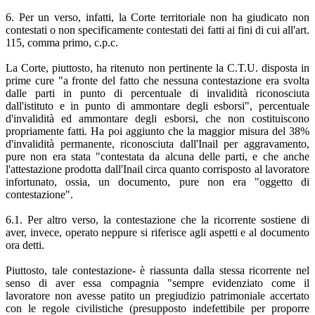
6. Per un verso, infatti, la Corte territoriale non ha giudicato non
contestati o non specificamente contestati dei fatti ai fini di cui all'art.
115, comma primo, c.p.c.
La Corte, piuttosto, ha ritenuto non pertinente la C.T.U. disposta in
prime cure "a fronte del fatto che nessuna contestazione era svolta
dalle parti in punto di percentuale di invalidità riconosciuta
dall'istituto e in punto di ammontare degli esborsi", percentuale
d'invalidità ed ammontare degli esborsi, che non costituiscono
propriamente fatti. Ha poi aggiunto che la maggior misura del 38%
d'invalidità permanente, riconosciuta dall'Inail per aggravamento,
pure non era stata "contestata da alcuna delle parti, e che anche
l'attestazione prodotta dall'Inail circa quanto corrisposto al lavoratore
infortunato, ossia, un documento, pure non era "oggetto di
contestazione".
6.1. Per altro verso, la contestazione che la ricorrente sostiene di
aver, invece, operato neppure si riferisce agli aspetti e al documento
ora detti.
Piuttosto, tale contestazione- è riassunta dalla stessa ricorrente nel
senso di aver essa compagnia "sempre evidenziato come il
lavoratore non avesse patito un pregiudizio patrimoniale accertato
con le regole civilistiche (presupposto indefettibile per proporre