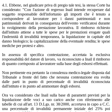
4.1. Ebbene, nel giudicare priva di pregio tale tesi, la stessa Corte ha
considerato: "Con l'azione di regresso Inail intende recuperare dal
soggetto responsabile dell'infortunio gli importi che è tenuto a
corrispondere al lavoratore per i danni patrimoniali e non
patrimoniali derivati in conseguenza dell'evento verificatosi durante
lo svolgimento della prestazione lavorativa. Il rimborso richiesto
dall'istituto attiene a tutte le spese per le prestazioni erogate quali
l'indennità di invalidità temporanea, la liquidazione in capitale del
danno biologico; la capitalizzazione della eventuale rendita; le spese
mediche per protesi e altro.
In assenza di specifica contestazione, accertata la esclusiva
responsabilità del datore di lavoro, va riconosciuto a Inail il rimborso
di quanto corrisposto al lavoratore sulla base degli esborsi effettuati.
Non pertinente era pertanto la consulenza medico-legale disposta dal
Tribunale a fronte del fatto che nessuna contestazione era svolta
dalle parti in punto di percentuale di invalidità riconosciuta
dall'istituto e in punto ad ammontare degli esborsi.
Ora va considerato che Inail sulla base di parametri previsti per la
liquidazione delle voci a suo carico anche con riferimento alle
tabelle di cui all'art. 13 D.Lgs. nr. 38/2000, accertava in capo a C.C.
una percentuale di invalidità permanente iniziale del 25% poi