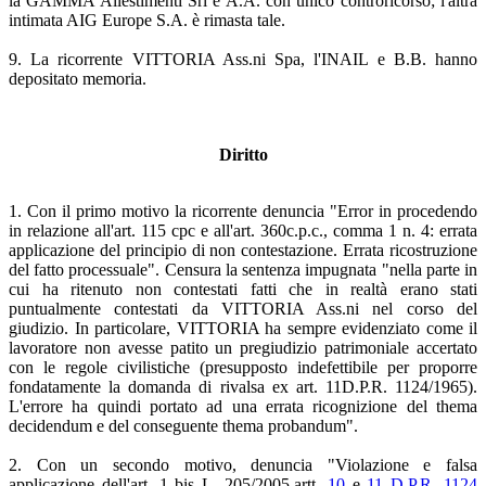
la GAMMA Allestimenti Srl e A.A. con unico controricorso; l'altra
intimata AIG Europe S.A. è rimasta tale.
9. La ricorrente VITTORIA Ass.ni Spa, l'INAIL e B.B. hanno
depositato memoria.
Diritto
1. Con il primo motivo la ricorrente denuncia "Error in procedendo
in relazione all'art. 115 cpc e all'art. 360c.p.c., comma 1 n. 4: errata
applicazione del principio di non contestazione. Errata ricostruzione
del fatto processuale". Censura la sentenza impugnata "nella parte in
cui ha ritenuto non contestati fatti che in realtà erano stati
puntualmente contestati da VITTORIA Ass.ni nel corso del
giudizio. In particolare, VITTORIA ha sempre evidenziato come il
lavoratore non avesse patito un pregiudizio patrimoniale accertato
con le regole civilistiche (presupposto indefettibile per proporre
fondatamente la domanda di rivalsa ex art. 11D.P.R. 1124/1965).
L'errore ha quindi portato ad una errata ricognizione del thema
decidendum e del conseguente thema probandum".
2. Con un secondo motivo, denuncia "Violazione e falsa
applicazione dell'art. 1 bis L. 205/2005,artt.
10
e
11 D.P.R. 1124