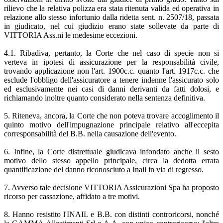
rilievo che la relativa polizza era stata ritenuta valida ed operativa in
relazione allo stesso infortunio dalla ridetta sent. n. 2507/18, passata
in giudicato, nel cui giudizio erano state sollevate da parte di
VITTORIA Ass.ni le medesime eccezioni.
4.1. Ribadiva, pertanto, la Corte che nel caso di specie non si
verteva in ipotesi di assicurazione per la responsabilità civile,
trovando applicazione non l'art. 1900c.c. quanto l'art. 1917c.c. che
esclude l'obbligo dell'assicuratore a tenere indenne l'assicurato solo
ed esclusivamente nei casi di danni derivanti da fatti dolosi, e
richiamando inoltre quanto considerato nella sentenza definitiva.
5. Riteneva, ancora, la Corte che non poteva trovare accoglimento il
quinto motivo dell'impugnazione principale relativo all'eccepita
corresponsabilità del B.B. nella causazione dell'evento.
6. Infine, la Corte distrettuale giudicava infondato anche il sesto
motivo dello stesso appello principale, circa la dedotta errata
quantificazione del danno riconosciuto a Inail in via di regresso.
7. Avverso tale decisione VITTORIA Assicurazioni Spa ha proposto
ricorso per cassazione, affidato a tre motivi.
8. Hanno resistito l'INAIL e B.B. con distinti controricorsi, nonché