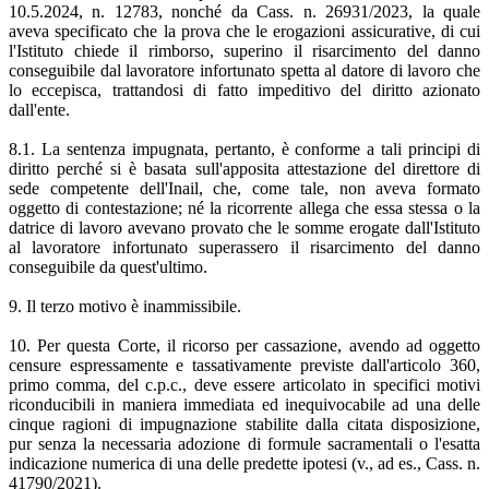
10.5.2024, n. 12783, nonché da Cass. n. 26931/2023, la quale
aveva specificato che la prova che le erogazioni assicurative, di cui
l'Istituto chiede il rimborso, superino il risarcimento del danno
conseguibile dal lavoratore infortunato spetta al datore di lavoro che
lo eccepisca, trattandosi di fatto impeditivo del diritto azionato
dall'ente.
8.1. La sentenza impugnata, pertanto, è conforme a tali principi di
diritto perché si è basata sull'apposita attestazione del direttore di
sede competente dell'Inail, che, come tale, non aveva formato
oggetto di contestazione; né la ricorrente allega che essa stessa o la
datrice di lavoro avevano provato che le somme erogate dall'Istituto
al lavoratore infortunato superassero il risarcimento del danno
conseguibile da quest'ultimo.
9. Il terzo motivo è inammissibile.
10. Per questa Corte, il ricorso per cassazione, avendo ad oggetto
censure espressamente e tassativamente previste dall'articolo 360,
primo comma, del c.p.c., deve essere articolato in specifici motivi
riconducibili in maniera immediata ed inequivocabile ad una delle
cinque ragioni di impugnazione stabilite dalla citata disposizione,
pur senza la necessaria adozione di formule sacramentali o l'esatta
indicazione numerica di una delle predette ipotesi (v., ad es., Cass. n.
41790/2021).