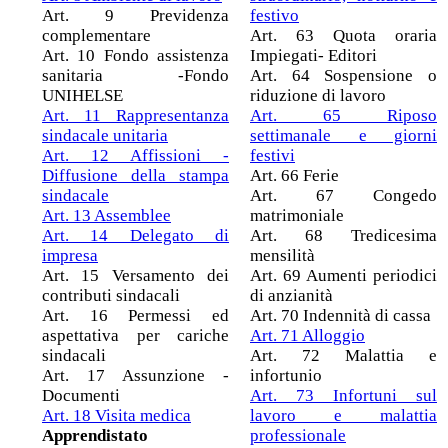
Art. 9 Previdenza
festivo
complementare
Art. 63 Quota oraria
Art. 10 Fondo assistenza
Impiegati- Editori
sanitaria -Fondo
Art. 64 Sospensione o
UNIHELSE
riduzione di lavoro
Art. 11 Rappresentanza
Art. 65 Riposo
sindacale unitaria
settimanale e giorni
Art. 12 Affissioni -
festivi
Diffusione della stampa
Art. 66 Ferie
sindacale
Art. 67 Congedo
Art. 13 Assemblee
matrimoniale
Art. 14 Delegato di
Art. 68 Tredicesima
impresa
mensilità
Art. 15 Versamento dei
Art. 69 Aumenti periodici
contributi sindacali
di anzianità
Art. 16 Permessi ed
Art. 70 Indennità di cassa
aspettativa per cariche
Art. 71 Alloggio
sindacali
Art. 72 Malattia e
Art. 17 Assunzione -
infortunio
Documenti
Art. 73 Infortuni sul
Art. 18 Visita medica
lavoro e malattia
Apprendistato
professionale