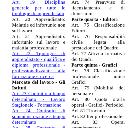
Art. 19 Disciplina
Art. 74 Preavviso di
generale per tutte le
licenziamento e di
tipologie di apprendistato
dimissioni
Art. 20 Apprendistato:
Parte quarta - Editori
Malattie ed infortunio non
Art. 75 Classificazione
sul lavoro
Editori
Art. 21 Apprendistato:
Art. 76 Responsabilità
Infortunio sul lavoro e
civile legata alla
malattia professionale
prestazione del Quadro
Art. 22 Tipologie di
Art. 77 Attività formativa
apprendistato - qualifica e
dei Quadri
diploma professionale -
Parte quinta - Grafici
professionalizzante - alta
Art. 78 Classificazione
formazione e ricerca
professionale unica
Mercato del lavoro - Gli
Grafici
Istituti
Art. 79 (Mobilità del
Art. 23 Contratto a tempo
personale)
determinato - Lavoro
Art. 80 Quota oraria
Stagionale - Formazione
operai - Grafici- Periodici
Art. 24 Contratto di
Art. 81 Tirocinio
somministrazione a tempo
Art. 82 Iter professionale
determinato
Art. 83 Operai
Art. 25 Contratto di
complementari