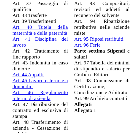
Art. 37 Passaggio di
Art. 93 Compositori,
qualifica
revisori ed addetti al
Art. 38 Trasferte
recupero del solvente
Art. 39 Trasferimenti
Art. 94 Ripartizione
Art. 40 Tutela della
retributiva nelle aziende
maternità e della paternità
miste
Art. 41 Disciplina del
Art. 95 Riposi retribuiti
lavoro
Art. 96 Ferie
Art. 42 Trattamento di
Parte settima Stipendi e
fine rapporto
salari
Art. 43 Indennità in caso
Art. 97 Tabella dei minimi
di morte
di stipendio e salario per
Art. 44 Appalti
Grafici e Editori
Art. 45 Lavoro esterno e a
Art. 98 Commissione di
domicilio
Certificazione,
Art. 46 Regolamento
Conciliazione e Arbitrato
interno di azienda
Art. 99 Archivio contratti
Art. 47 Distribuzione del
Allegati
contratto ed esclusiva di
Allegato 1
stampa
Art. 48 Trasferimento di
azienda - Cessazione di