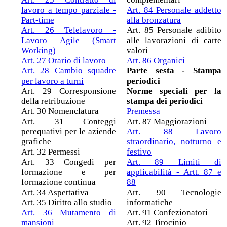
lavoro a tempo parziale -
Art. 84 Personale addetto
Part-time
alla bronzatura
Art. 26 Telelavoro -
Art. 85 Personale adibito
Lavoro Agile (Smart
alle lavorazioni di carte
Working)
valori
Art. 27 Orario di lavoro
Art. 86 Organici
Art. 28 Cambio squadre
Parte sesta - Stampa
per lavoro a turni
periodici
Art. 29 Corresponsione
Norme speciali per la
della retribuzione
stampa dei periodici
Art. 30 Nomenclatura
Premessa
Art. 31 Conteggi
Art. 87 Maggiorazioni
perequativi per le aziende
Art. 88 Lavoro
grafiche
straordinario, notturno e
Art. 32 Permessi
festivo
Art. 33 Congedi per
Art. 89 Limiti di
formazione e per
applicabilità - Artt. 87 e
formazione continua
88
Art. 34 Aspettativa
Art. 90 Tecnologie
Art. 35 Diritto allo studio
informatiche
Art. 36 Mutamento di
Art. 91 Confezionatori
mansioni
Art. 92 Tirocinio