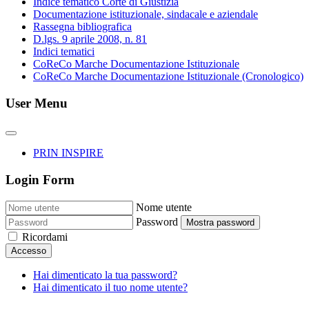
Indice tematico Corte di Giustizia
Documentazione istituzionale, sindacale e aziendale
Rassegna bibliografica
D.lgs. 9 aprile 2008, n. 81
Indici tematici
CoReCo Marche Documentazione Istituzionale
CoReCo Marche Documentazione Istituzionale (Cronologico)
User Menu
PRIN INSPIRE
Login Form
Nome utente
Password
Mostra password
Ricordami
Accesso
Hai dimenticato la tua password?
Hai dimenticato il tuo nome utente?