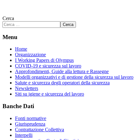
Cerca
Cerca
Menu
Home
Organizzazione
I Working Papers di Olympus
COVID-19 e sicurezza sul lavoro
Approfondimenti, Guide alla lettura e Rassegne
Modelli organizzativi e di gestione della sicurezza sul lavoro
Salute e sicurezza degli operatori della sicurezza
Newsletters
Siti su igiene e sicurezza del lavoro
Banche Dati
Fonti normative
Giurisprudenza
Contrattazione Collettiva
Interpelli