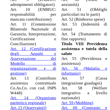
adempimenti obbligatori)
anzianità)
Art. 10 (ENBIUC:
Art. 51 (Obblighi
responsabilità per
particolari tra le parti)
mancata contribuzione)
Art. 52 (Rimborso spese)
Art. 11 (Commissione
Art. 53 (Indennità di
Bilaterale Nazionale di
cassa)
Garanzia, Interpretazione,
Art. 54 (Trattamento di
Certificazione e
fine rapporto)
Conciliazione)
Titolo VIII Previdenza
Art. 12 (Certificazione
assistenza e tutela della
degli Appalti e
salute
Asseverazione del
Art. 55 (Previdenza e
Modello di
assistenza)
organizzazione e di
Art. 56 (Malattia e
gestione)
infortunio)
Art. 13 (Contributo
Art. 57 (Cassa
assistenza contrattuale
integrazione guadagni)
Co.As.Co. con cod. INPS
Art. 58 (Welfare
W448)
integrativo a livello
Art. 14 (Organismo
nazionale)
paritetico regionale)
Art. 59 (Mobbing)
Art. 15 (Osservatori)
Art. 60 (Contrasto e