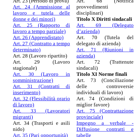
Art. 23 (Periodo di prova)
Art. 68 (Notifica
Art. 24 (Ammissione al
provvedimenti
lavoro e tutela delle
disciplinari)
donne e dei minori)
Titolo X Diritti sindacali
Art. 25 (Rapporto di
Art. 69 (Delegato
lavoro a tempo parziale)
d’azienda)
Art. 26 (Apprendistato)
Art. 70 (Tutela del
Art. 27 (Contratto a tempo
delegato di azienda)
determinato)
Art. 71 (Riunioni in
Art. 28 (Lavoro ripartito)
azienda)
Art. 29 (Lavoro
Art. 72 (Trattenute
stagionale)
sindacali)
Art. 30 (Lavoro in
Titolo XI Norme finali
somministrazione)
Art. 73 (Conciliazione
Art. 31 (Contratti di
delle controversie
inserimento)
individuali di lavoro)
Art. 32 (Flessibilità orario
Art. 74 (Condizioni di
di lavoro)
miglior favore)
Art. 33 (Lavoratori
Art. 75 (Contrattazione
migranti)
provinciale)
Art. 34 (Trasporti e asili
Impegno a verbale -
nido)
Diffusione contratti e
Art. 35 (Pari opportunità)
tabelle