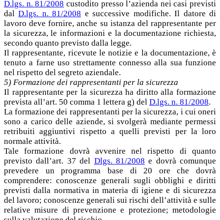
D.lgs. n. 81/2008
custodito presso l’azienda nei casi previsti
dal
D.lgs. n. 81/2008
e successive modifiche. Il datore di
lavoro deve fornire, anche su istanza del rappresentante per
la sicurezza, le informazioni e la documentazione richiesta,
secondo quanto previsto dalla legge.
Il rappresentante, ricevute le notizie e la documentazione, è
tenuto a farne uso strettamente connesso alla sua funzione
nel rispetto del segreto aziendale.
5) Formazione dei rappresentanti per la sicurezza
Il rappresentante per la sicurezza ha diritto alla formazione
prevista all’art. 50 comma 1 lettera g) del
D.lgs. n. 81/2008
.
La formazione dei rappresentanti per la sicurezza, i cui oneri
sono a carico delle aziende, si svolgerà mediante permessi
retribuiti aggiuntivi rispetto a quelli previsti per la loro
normale attività.
Tale formazione dovrà avvenire nel rispetto di quanto
previsto dall’art. 37 del
Dlgs. 81/2008
e dovrà comunque
prevedere un programma base di 20 ore che dovrà
comprendere: conoscenze generali sugli obblighi e diritti
previsti dalla normativa in materia di igiene e di sicurezza
del lavoro; conoscenze generali sui rischi dell’attività e sulle
relative misure di prevenzione e protezione; metodologie
sulla valutazione del rischio.