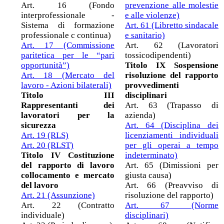
Art. 16 (Fondo
prevenzione alle molestie
interprofessionale -
e alle violenze)
Sistema di formazione
Art. 61 (Libretto sindacale
professionale c continua)
e sanitario)
Art. 17 (Commissione
Art. 62 (Lavoratori
paritetica per le “pari
tossicodipendenti)
opportunità”)
Titolo IX Sospensione
Art. 18 (Mercato del
risoluzione del rapporto
lavoro - Azioni bilaterali)
provvedimenti
Titolo III
disciplinari
Rappresentanti dei
Art. 63 (Trapasso di
lavoratori per la
azienda)
sicurezza
Art. 64 (Disciplina dei
Art. 19 (RLS)
licenziamenti individuali
Art. 20 (RLST)
per gli operai a tempo
Titolo IV Costituzione
indeterminato)
del rapporto di lavoro
Art. 65 (Dimissioni per
collocamento e mercato
giusta causa)
del lavoro
Art. 66 (Preavviso di
Art. 21 (Assunzione)
risoluzione del rapporto)
Art. 22 (Contratto
Art. 67 (Norme
individuale)
disciplinari)