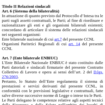
Titolo II Relazioni sindacali
Art. 6 (Sistema della bilateralità)
In attuazione di quanto previsto dal Protocollo d’Intesa tra le
parti sugli assetti contrattuali, le Parti; al fine di riordinare e
razionalizzare gli enti e gli organismi bilaterali esistenti;
concordano di articolare il sistema delle relazioni sindacali
nei seguenti organismi:
Ente bilaterale nazionale di cui
art.7
del presente CCNL
Organismi Paritetici Regionali di cui
art. 14
del presente
CCNL
Art. 7 (Ente bilaterale ENBIUC)
L’Ente Bilaterale Nazionale ENBIUC è stato costituito dalle
Parti datoriali e sindacali firmatarie del presente Contratto
Collettivo di Lavoro e opera ai sensi dell’art. 2 del
D.lgs.
276/2003
.
Pertanto, lo Statuto dell’Ente regolamenta il sistema di
prestazioni e servizi derivanti dal presente CCNL, in
conformità con le previsioni legislative e contrattuali, fatte
salve diverse successive norme di Legge o intese tra le Parti.
Le Parti delegano le competenze relative agli aspetti tecnici
della Sicurezza e della Salute nell'ambito dei luoghi di