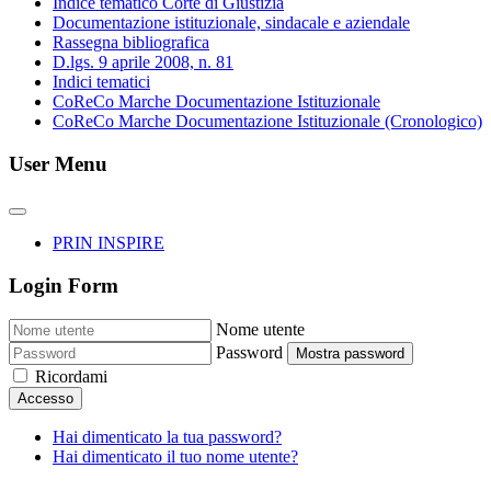
Indice tematico Corte di Giustizia
Documentazione istituzionale, sindacale e aziendale
Rassegna bibliografica
D.lgs. 9 aprile 2008, n. 81
Indici tematici
CoReCo Marche Documentazione Istituzionale
CoReCo Marche Documentazione Istituzionale (Cronologico)
User Menu
PRIN INSPIRE
Login Form
Nome utente
Password
Mostra password
Ricordami
Accesso
Hai dimenticato la tua password?
Hai dimenticato il tuo nome utente?