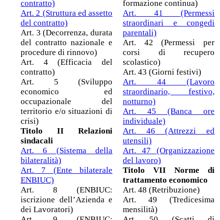
contratto)
formazione continua)
Art. 2 (Struttura ed assetto
Art. 41 (Permessi
del contratto)
straordinari e congedi
Art. 3 (Decorrenza, durata
parentali)
del contratto nazionale e
Art. 42 (Permessi per
procedure di rinnovo)
corsi di recupero
Art. 4 (Efficacia del
scolastico)
contratto)
Art. 43 (Giorni festivi)
Art. 5 (Sviluppo
Art. 44 (Lavoro
economico ed
straordinario, festivo,
occupazionale del
notturno)
territorio e/o situazioni di
Art. 45 (Banca ore
crisi)
individuale)
Titolo II Relazioni
Art. 46 (Attrezzi ed
sindacali
utensili)
Art. 6 (Sistema della
Art. 47 (Organizzazione
bilateralità)
del lavoro)
Art. 7 (Ente bilaterale
Titolo VII Norme di
ENBIUC)
trattamento economico
Art. 8 (ENBIUC:
Art. 48 (Retribuzione)
iscrizione dell’Azienda e
Art. 49 (Tredicesima
dei Lavoratori)
mensilità)
Art. 9 (ENBIUC:
Art. 50 (Scatti di