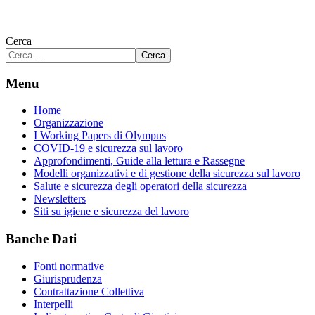
Cerca
Cerca
Menu
Home
Organizzazione
I Working Papers di Olympus
COVID-19 e sicurezza sul lavoro
Approfondimenti, Guide alla lettura e Rassegne
Modelli organizzativi e di gestione della sicurezza sul lavoro
Salute e sicurezza degli operatori della sicurezza
Newsletters
Siti su igiene e sicurezza del lavoro
Banche Dati
Fonti normative
Giurisprudenza
Contrattazione Collettiva
Interpelli