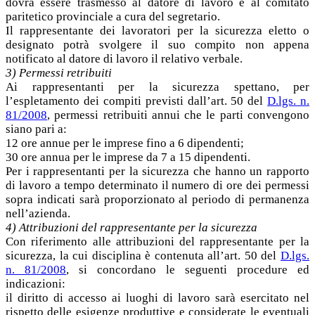
dovrà essere trasmesso al datore di lavoro e al comitato
paritetico provinciale a cura del segretario.
Il rappresentante dei lavoratori per la sicurezza eletto o
designato potrà svolgere il suo compito non appena
notificato al datore di lavoro il relativo verbale.
3) Permessi retribuiti
Ai rappresentanti per la sicurezza spettano, per
l’espletamento dei compiti previsti dall’art. 50 del
D.lgs. n.
81/2008
, permessi retribuiti annui che le parti convengono
siano pari a:
12 ore annue per le imprese fino a 6 dipendenti;
30 ore annua per le imprese da 7 a 15 dipendenti.
Per i rappresentanti per la sicurezza che hanno un rapporto
di lavoro a tempo determinato il numero di ore dei permessi
sopra indicati sarà proporzionato al periodo di permanenza
nell’azienda.
4) Attribuzioni del rappresentante per la sicurezza
Con riferimento alle attribuzioni del rappresentante per la
sicurezza, la cui disciplina è contenuta all’art. 50 del
D.lgs.
n. 81/2008
, si concordano le seguenti procedure ed
indicazioni:
il diritto di accesso ai luoghi di lavoro sarà esercitato nel
rispetto delle esigenze produttive e considerate le eventuali