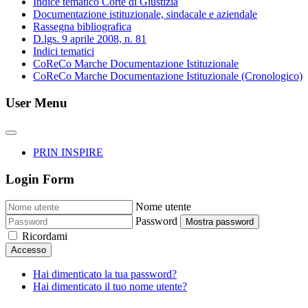
Indice tematico Corte di Giustizia
Documentazione istituzionale, sindacale e aziendale
Rassegna bibliografica
D.lgs. 9 aprile 2008, n. 81
Indici tematici
CoReCo Marche Documentazione Istituzionale
CoReCo Marche Documentazione Istituzionale (Cronologico)
User Menu
PRIN INSPIRE
Login Form
Nome utente
Password
Mostra password
Ricordami
Accesso
Hai dimenticato la tua password?
Hai dimenticato il tuo nome utente?