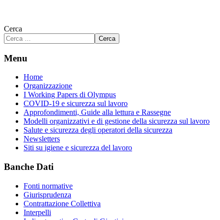
Cerca
Cerca
Menu
Home
Organizzazione
I Working Papers di Olympus
COVID-19 e sicurezza sul lavoro
Approfondimenti, Guide alla lettura e Rassegne
Modelli organizzativi e di gestione della sicurezza sul lavoro
Salute e sicurezza degli operatori della sicurezza
Newsletters
Siti su igiene e sicurezza del lavoro
Banche Dati
Fonti normative
Giurisprudenza
Contrattazione Collettiva
Interpelli