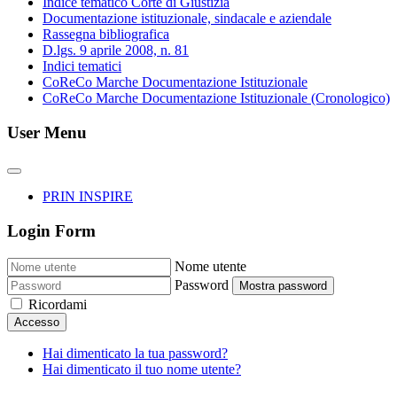
Indice tematico Corte di Giustizia
Documentazione istituzionale, sindacale e aziendale
Rassegna bibliografica
D.lgs. 9 aprile 2008, n. 81
Indici tematici
CoReCo Marche Documentazione Istituzionale
CoReCo Marche Documentazione Istituzionale (Cronologico)
User Menu
PRIN INSPIRE
Login Form
Nome utente
Password
Mostra password
Ricordami
Accesso
Hai dimenticato la tua password?
Hai dimenticato il tuo nome utente?