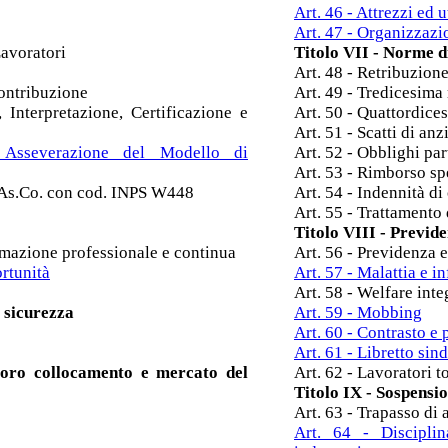
Art. 46 - Attrezzi ed u
Art. 47 - Organizzazi
Lavoratori
Titolo VII - Norme 
Art. 48 - Retribuzion
contribuzione
Art. 49 - Tredicesima
 Interpretazione, Certificazione e
Art. 50 - Quattordice
Art. 51 - Scatti di anz
 Asseverazione del Modello di
Art. 52 - Obblighi part
Art. 53 - Rimborso sp
o.As.Co. con cod. INPS W448
Art. 54 - Indennità di
Art. 55 - Trattamento 
Titolo VIII - Previde
ormazione professionale e continua
Art. 56 - Previdenza 
ortunità
Art. 57 - Malattia e i
Art. 58 - Welfare int
a sicurezza
Art. 59 - Mobbing
Art. 60 - Contrasto e 
Art. 61 - Libretto sin
avoro collocamento e mercato del
Art. 62 - Lavoratori 
Titolo IX - Sospensio
Art. 63 - Trapasso di 
Art. 64 - Disciplin