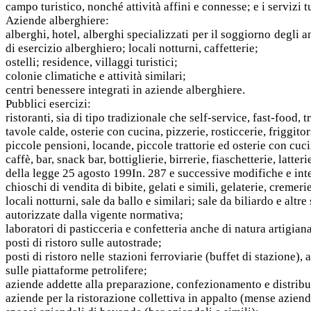
campo turistico, nonché attività affini e connesse; e i servizi tu
Aziende alberghiere:
alberghi, hotel, alberghi specializzati per il soggiorno degli a
di esercizio alberghiero; locali notturni, caffetterie;
ostelli; residence, villaggi turistici;
colonie climatiche e attività similari;
centri benessere integrati in aziende alberghiere.
Pubblici esercizi:
ristoranti, sia di tipo tradizionale che self-service, fast-food, tr
tavole calde, osterie con cucina, pizzerie, rosticcerie, friggitor
piccole pensioni, locande, piccole trattorie ed osterie con cu
caffè, bar, snack bar, bottiglierie, birrerie, fiaschetterie, lat
della legge 25 agosto 199In. 287 e successive modifiche e int
chioschi di vendita di bibite, gelati e simili, gelaterie, cremerie
locali notturni, sale da ballo e similari; sale da biliardo e altre
autorizzate dalla vigente normativa;
laboratori di pasticceria e confetteria anche di natura artigiana
posti di ristoro sulle autostrade;
posti di ristoro nelle stazioni ferroviarie (buffet di stazione), a
sulle piattaforme petrolifere;
aziende addette alla preparazione, confezionamento e distribuz
aziende per la ristorazione collettiva in appalto (mense aziendal