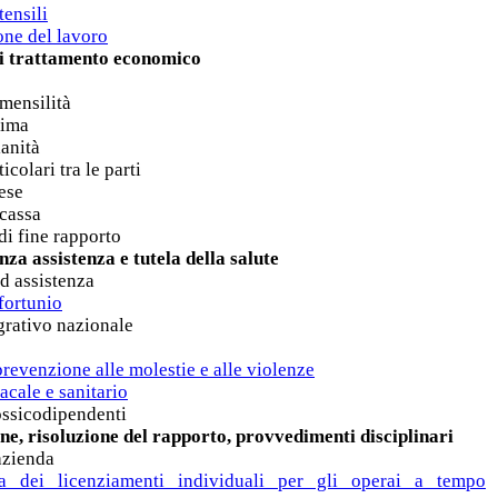
tensili
one del lavoro
di trattamento economico
e
 mensilità
sima
ianità
icolari tra le parti
ese
 cassa
di fine rapporto
nza assistenza e tutela della salute
ed assistenza
nfortunio
egrativo nazionale
prevenzione alle molestie e alle violenze
dacale e sanitario
tossicodipendenti
ne, risoluzione del rapporto, provvedimenti disciplinari
azienda
a dei licenziamenti individuali per gli operai a tempo