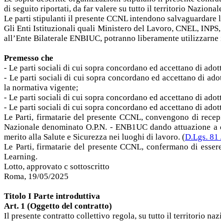
di seguito riportati, da far valere su tutto il territorio Nazional
Le parti stipulanti il presente CCNL intendono salvaguardare l
Gli Enti Istituzionali quali Ministero del Lavoro, CNEL, INPS, 
all’Ente Bilaterale ENBIUC, potranno liberamente utilizzarne 
Premesso che
- Le parti sociali di cui sopra concordano ed accettano di ado
- Le parti sociali di cui sopra concordano ed accettano di ado
la normativa vigente;
- Le parti sociali di cui sopra concordano ed accettano di ado
- Le parti sociali di cui sopra concordano ed accettano di adot
Le Parti, firmatarie del presente CCNL, convengono di recep
Nazionale denominato O.P.N. - ENB1UC dando attuazione a qu
merito alla Salute e Sicurezza nei luoghi di lavoro. (
D.Lgs. 81
Le Parti, firmatarie del presente CCNL, confermano di esser
Learning.
Lotto, approvato c sottoscritto
Roma, 19/05/2025
Titolo I Parte introduttiva
Art. 1 (Oggetto del contratto)
Il presente contratto collettivo regola, su tutto il territorio 