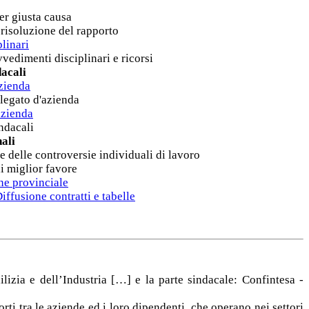
er giusta causa
 risoluzione del rapporto
linari
vvedimenti disciplinari e ricorsi
dacali
azienda
elegato d'azienda
azienda
indacali
ali
e delle controversie individuali di lavoro
i miglior favore
one provinciale
ffusione contratti e tabelle
lizia e dell’Industria […] e la parte sindacale: Confintesa -
ti tra le aziende ed i loro dipendenti, che operano nei settori