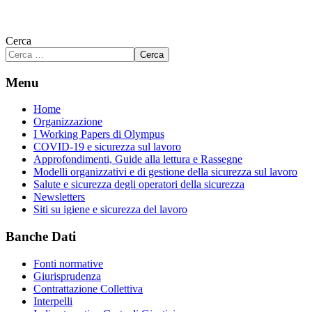
Cerca
Cerca
Menu
Home
Organizzazione
I Working Papers di Olympus
COVID-19 e sicurezza sul lavoro
Approfondimenti, Guide alla lettura e Rassegne
Modelli organizzativi e di gestione della sicurezza sul lavoro
Salute e sicurezza degli operatori della sicurezza
Newsletters
Siti su igiene e sicurezza del lavoro
Banche Dati
Fonti normative
Giurisprudenza
Contrattazione Collettiva
Interpelli