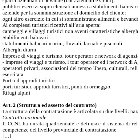
spacci aziendali di bevande (bar aziendali e simili);
pubblici esercizi sopra elencati annessi a stabilimenti balneari, 
aziende per la somministrazione al domicilio del cliente;
ogni altro esercizio in cui si somministrano alimenti e bevand
Ai complessi turistici ricettivi all’aria aperta:
campeggi e villaggi turistici non aventi caratteristiche albergh
Stabilimenti balneari
stabilimenti balneari marini, fluviali, lacuali e piscinali.
Alberghi diurni
Imprese di viaggi e turismo, tour operator e network di agenzi
- imprese di viaggi e turismo, i tour operator ed i network di A
operatori privati, associazioni del tempo libero, culturali, r
esercitata.
Porti ed approdi turistici
porti turistici, approdi turistici, punti di ormeggio.
Rifugi alpini
Art. 2 (Struttura ed assetto del contratto)
La struttura della contrattazione è articolata su due livelli: na
Contratto nazionale
Il CCNL ha durata quadriennale e definisce il sistema di rel
competenze del livello provinciale di contrattazione.
[…]