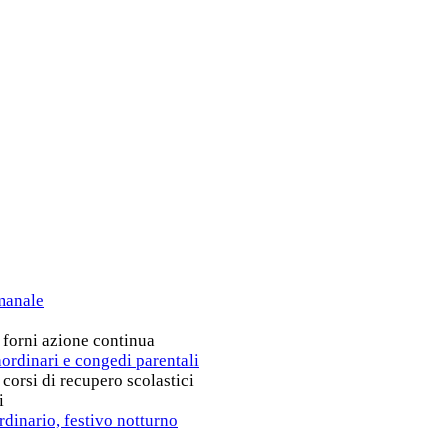
imanale
r forni azione continua
aordinari e congedi parentali
 corsi di recupero scolastici
i
rdinario, festivo notturno