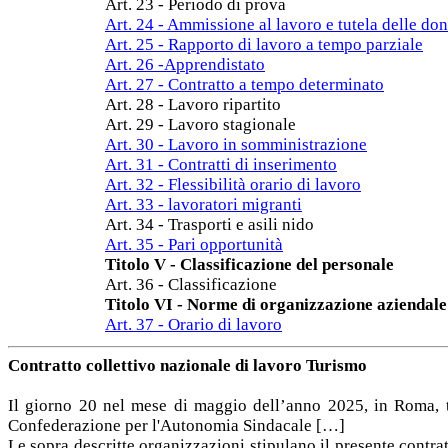
Art. 23 - Periodo di prova
Art. 24 - Ammissione al lavoro e tutela delle do
Art. 25 - Rapporto di lavoro a tempo parziale
Art. 26 -Apprendistato
Art. 27 - Contratto a tempo determinato
Art. 28 - Lavoro ripartito
Art. 29 - Lavoro stagionale
Art. 30 - Lavoro in somministrazione
Art. 31 - Contratti di inserimento
Art. 32 - Flessibilità orario di lavoro
Art. 33 - lavoratori migranti
Art. 34 - Trasporti e asili nido
Art. 35 - Pari opportunità
Titolo V - Classificazione del personale
Art. 36 - Classificazione
Titolo VI - Norme di organizzazione aziendale
Art. 37 - Orario di lavoro
Contratto collettivo nazionale di lavoro Turismo
Il giorno 20 nel mese di maggio dell’anno 2025, in Roma, tra
Confederazione per l'Autonomia Sindacale […]
Le sopra descritte organizzazioni stipulano il presente contra