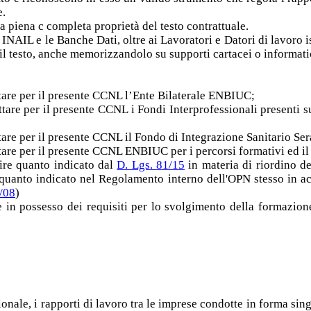
e.
a piena c completa proprietà del testo contrattuale.
INAIL e le Banche Dati, oltre ai Lavoratori e Datori di lavoro i
il testo, anche memorizzandolo su supporti cartacei o informati
ttare per il presente CCNL l’Ente Bilaterale ENBIUC;
ttare per il presente CCNL i Fondi Interprofessionali presenti s
ttare per il presente CCNL il Fondo di Integrazione Sanitario Ser
tare per il presente CCNL ENBIUC per i percorsi formativi ed il 
ire quanto indicato dal
D. Lgs. 81/15
in materia di riordino d
anto indicato nel Regolamento interno dell'OPN stesso in acc
 /08
)
e in possesso dei requisiti per lo svolgimento della formazio
nazionale, i rapporti di lavoro tra le imprese condotte in forma si