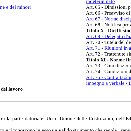
indeterminato
nne e dei minori
Art. 65 - Dimissioni p
Art. 66 - Preavviso di
Art. 67 - Norme discip
Art. 68 - Notifica pro
Titolo X - Diritti sin
Art. 69 - Delegato d'
Art. 70 - Tutela del d
Art. 71 - Riunioni in 
Art. 72 - Trattenute s
Titolo XI - Norme fin
Art. 73 - Conciliazion
Art. 74 - Condizioni d
Art. 75 - Contrattazi
Impegno a verbale - Di
 del lavoro
 la parte datoriale: Ucei- Unione delle Costruzioni, dell’Edi
tto e riconoscono in esso un valido strumento che regola i rappor