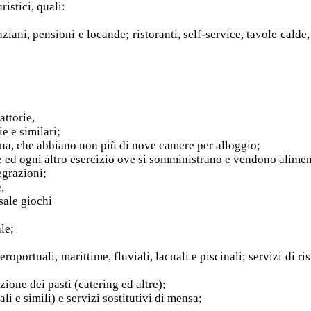
ristici, quali:
nziani, pensioni e locande; ristoranti, self-service, tavole calde,
attorie,
ie e similari;
cina, che abbiano non più di nove camere per alloggio;
terie ed ogni altro esercizio ove si somministrano e vendono aliment
egrazioni;
,
 sale giochi
le;
eroportuali, marittime, fluviali, lacuali e piscinali; servizi di ri
ione dei pasti (catering ed altre);
i e simili) e servizi sostitutivi di mensa;