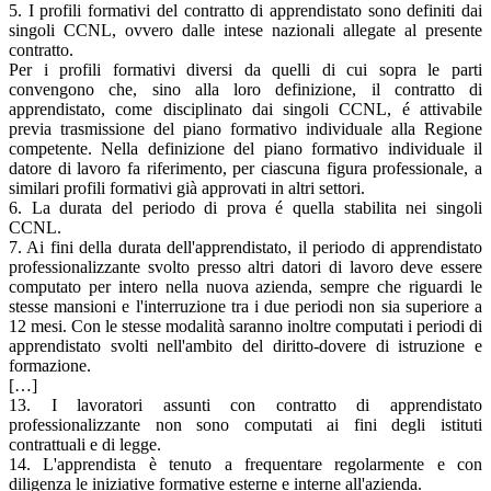
5. I profili formativi del contratto di apprendistato sono definiti dai
singoli CCNL, ovvero dalle intese nazionali allegate al presente
contratto.
Per i profili formativi diversi da quelli di cui sopra le parti
convengono che, sino alla loro definizione, il contratto di
apprendistato, come disciplinato dai singoli CCNL, é attivabile
previa trasmissione del piano formativo individuale alla Regione
competente. Nella definizione del piano formativo individuale il
datore di lavoro fa riferimento, per ciascuna figura professionale, a
similari profili formativi già approvati in altri settori.
6. La durata del periodo di prova é quella stabilita nei singoli
CCNL.
7. Ai fini della durata dell'apprendistato, il periodo di apprendistato
professionalizzante svolto presso altri datori di lavoro deve essere
computato per intero nella nuova azienda, sempre che riguardi le
stesse mansioni e l'interruzione tra i due periodi non sia superiore a
12 mesi. Con le stesse modalità saranno inoltre computati i periodi di
apprendistato svolti nell'ambito del diritto-dovere di istruzione e
formazione.
[…]
13. I lavoratori assunti con contratto di apprendistato
professionalizzante non sono computati ai fini degli istituti
contrattuali e di legge.
14. L'apprendista è tenuto a frequentare regolarmente e con
diligenza le iniziative formative esterne e interne all'azienda.