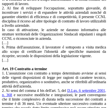
rapporti di lavoro.
2. Al fine di sviluppare l'occupazione, soprattutto giovanile, di
incentivare i servizi e di espandere le attività aziendali nonché di
garantire obiettivi di efficienza e di competitività, il presente CCNL
disciplina il ricorso ad altre tipologie di contratto di lavoro utilizzabili
a livello aziendale.
In caso di attivazione, le aziende ne daranno informativa alle
strutture territoriali delle Organizzazioni Sindacali stipulanti i singoli
CCNL o riconosciute in azienda.
[…]
6. Prima dell'assunzione, il lavoratore é sottoposto a visita medica
allo scopo di certificare l'idoneità alle specifiche mansioni da
ricoprire, secondo le disposizioni della legislazione vigente.
[…]
Art. 19 Contratto a termine
1. L'assunzione con contratto a tempo determinato avviene ai sensi
delle vigenti disposizioni di legge per ragioni di carattere tecnico,
produttivo, organizzativo o sostitutivo, anche se riferibili all'ordinaria
attività dell'azienda.
2. Ai sensi del comma 4 bis dell'art. 5, del
D.Lgs. 6 settembre 2001,
n. 368
e successive modifiche e integrazioni, le parti convengono
che il limite complessivo di durata nella successione dei contratti a
termine è di 36 mesi. Un eventuale ulteriore successivo contratto a
termine che ecceda detto limite complessivo può essere stipulato per