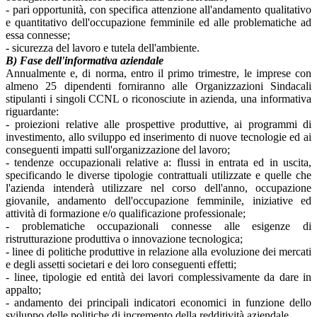
- pari opportunità, con specifica attenzione all'andamento qualitativo
e quantitativo dell'occupazione femminile ed alle problematiche ad
essa connesse;
- sicurezza del lavoro e tutela dell'ambiente.
B) Fase dell'informativa aziendale
Annualmente e, di norma, entro il primo trimestre, le imprese con
almeno 25 dipendenti forniranno alle Organizzazioni Sindacali
stipulanti i singoli CCNL o riconosciute in azienda, una informativa
riguardante:
- proiezioni relative alle prospettive produttive, ai programmi di
investimento, allo sviluppo ed inserimento di nuove tecnologie ed ai
conseguenti impatti sull'organizzazione del lavoro;
- tendenze occupazionali relative a: flussi in entrata ed in uscita,
specificando le diverse tipologie contrattuali utilizzate e quelle che
l'azienda intenderà utilizzare nel corso dell'anno, occupazione
giovanile, andamento dell'occupazione femminile, iniziative ed
attività di formazione e/o qualificazione professionale;
- problematiche occupazionali connesse alle esigenze di
ristrutturazione produttiva o innovazione tecnologica;
- linee di politiche produttive in relazione alla evoluzione dei mercati
e degli assetti societari e dei loro conseguenti effetti;
- linee, tipologie ed entità dei lavori complessivamente da dare in
appalto;
- andamento dei principali indicatori economici in funzione dello
sviluppo delle politiche di incremento della redditività aziendale.