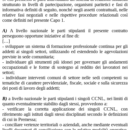
strutturato in livelli di partecipazione, organismi paritetici e fasi di
informativa definiti di seguito, nonché negli assetti contrattuali, nelle
relative fasi negoziali e nelle rispettive procedure relazionali così
come definiti nel presente Capo 1.
A)
A livello nazionale le parti stipulanti il presente contratto
perseguono opportune iniziative al fine di:
[…]
- sviluppare un sistema di formazione professionale continua per gli
addetti ai singoli settori, utilizzando ed estendendo le agevolazioni
previste in sede comunitaria;
- individuare gli strumenti più idonei per governare gli andamenti
occupazionali e le forme di sostegno al reddito dei lavoratori nei
settori;
- individuare interventi comuni di settore nelle sedi competenti su
tematiche di carattere previdenziale, fiscale, sociale e sulla sicurezza
dei posti di lavoro degli addetti;
B)
a livello nazionale le parti stipulanti i singoli CCNL, nei limiti di
quanto eventualmente stabilito dagli stessi, provvedono a:
- verificare la corretta applicazione dei singoli CCNL, con
riferimento agli istituti dagli stessi disciplinati secondo le definizioni
di cui in Premessa;
- conciliare vertenze territoriali o aziendali, anche mediante eventuali
livelli decentrati di conciliazione con le relative modalità operative,