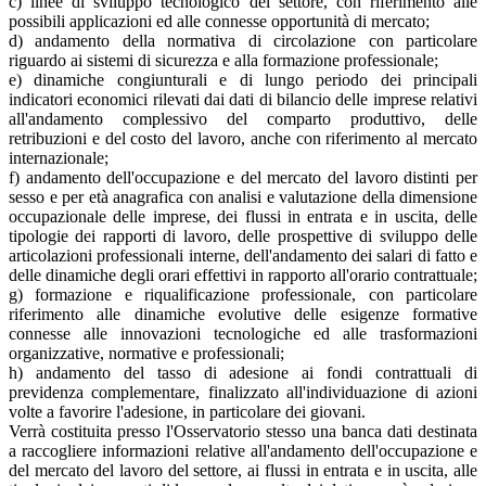
c) linee di sviluppo tecnologico del settore, con riferimento alle
possibili applicazioni ed alle connesse opportunità di mercato;
d) andamento della normativa di circolazione con particolare
riguardo ai sistemi di sicurezza e alla formazione professionale;
e) dinamiche congiunturali e di lungo periodo dei principali
indicatori economici rilevati dai dati di bilancio delle imprese relativi
all'andamento complessivo del comparto produttivo, delle
retribuzioni e del costo del lavoro, anche con riferimento al mercato
internazionale;
f) andamento dell'occupazione e del mercato del lavoro distinti per
sesso e per età anagrafica con analisi e valutazione della dimensione
occupazionale delle imprese, dei flussi in entrata e in uscita, delle
tipologie dei rapporti di lavoro, delle prospettive di sviluppo delle
articolazioni professionali interne, dell'andamento dei salari di fatto e
delle dinamiche degli orari effettivi in rapporto all'orario contrattuale;
g) formazione e riqualificazione professionale, con particolare
riferimento alle dinamiche evolutive delle esigenze formative
connesse alle innovazioni tecnologiche ed alle trasformazioni
organizzative, normative e professionali;
h) andamento del tasso di adesione ai fondi contrattuali di
previdenza complementare, finalizzato all'individuazione di azioni
volte a favorire l'adesione, in particolare dei giovani.
Verrà costituita presso l'Osservatorio stesso una banca dati destinata
a raccogliere informazioni relative all'andamento dell'occupazione e
del mercato del lavoro del settore, ai flussi in entrata e in uscita, alle