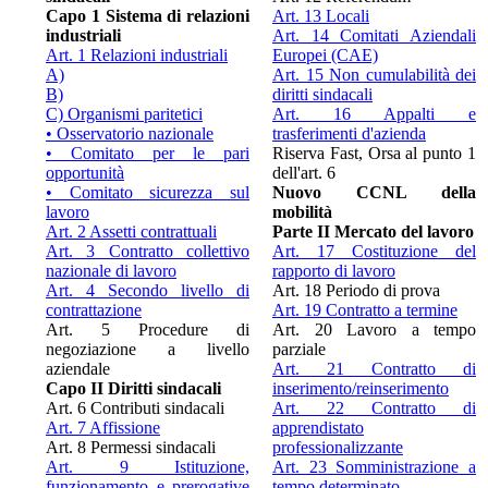
Capo 1 Sistema di relazioni
Art. 13 Locali
industriali
Art. 14 Comitati Aziendali
Art. 1 Relazioni industriali
Europei (CAE)
A)
Art. 15 Non cumulabilità dei
B)
diritti sindacali
C) Organismi paritetici
Art. 16 Appalti e
• Osservatorio nazionale
trasferimenti d'azienda
• Comitato per le pari
Riserva Fast, Orsa al punto 1
opportunità
dell'art. 6
• Comitato sicurezza sul
Nuovo CCNL della
lavoro
mobilità
Art. 2 Assetti contrattuali
Parte II Mercato del lavoro
Art. 3 Contratto collettivo
Art. 17 Costituzione del
nazionale di lavoro
rapporto di lavoro
Art. 4 Secondo livello di
Art. 18 Periodo di prova
contrattazione
Art. 19 Contratto a termine
Art. 5 Procedure di
Art. 20 Lavoro a tempo
negoziazione a livello
parziale
aziendale
Art. 21 Contratto di
Capo II Diritti sindacali
inserimento/reinserimento
Art. 6 Contributi sindacali
Art. 22 Contratto di
Art. 7 Affissione
apprendistato
Art. 8 Permessi sindacali
professionalizzante
Art. 9 Istituzione,
Art. 23 Somministrazione a
funzionamento e prerogative
tempo determinato