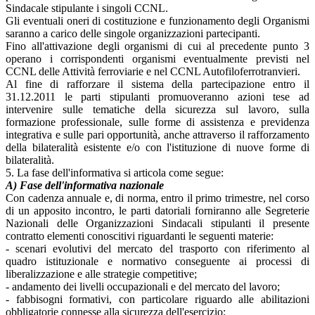
Sindacale stipulante i singoli CCNL.
Gli eventuali oneri di costituzione e funzionamento degli Organismi
saranno a carico delle singole organizzazioni partecipanti.
Fino all'attivazione degli organismi di cui al precedente punto 3
operano i corrispondenti organismi eventualmente previsti nel
CCNL delle Attività ferroviarie e nel CCNL Autofiloferrotranvieri.
Al fine di rafforzare il sistema della partecipazione entro il
31.12.2011 le parti stipulanti promuoveranno azioni tese ad
intervenire sulle tematiche della sicurezza sul lavoro, sulla
formazione professionale, sulle forme di assistenza e previdenza
integrativa e sulle pari opportunità, anche attraverso il rafforzamento
della bilateralità esistente e/o con l'istituzione di nuove forme di
bilateralità.
5. La fase dell'informativa si articola come segue:
A) Fase dell'informativa nazionale
Con cadenza annuale e, di norma, entro il primo trimestre, nel corso
di un apposito incontro, le parti datoriali forniranno alle Segreterie
Nazionali delle Organizzazioni Sindacali stipulanti il presente
contratto elementi conoscitivi riguardanti le seguenti materie:
- scenari evolutivi del mercato del trasporto con riferimento al
quadro istituzionale e normativo conseguente ai processi di
liberalizzazione e alle strategie competitive;
- andamento dei livelli occupazionali e del mercato del lavoro;
- fabbisogni formativi, con particolare riguardo alle abilitazioni
obbligatorie connesse alla sicurezza dell'esercizio;