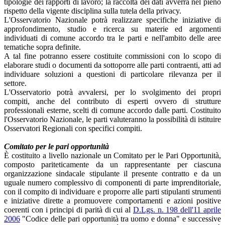
tipologie dei rapporti di lavoro; la raccolta dei dati avverrà nel pieno
rispetto della vigente disciplina sulla tutela della privacy.
L'Osservatorio Nazionale potrà realizzare specifiche iniziative di
approfondimento, studio e ricerca su materie ed argomenti
individuati di comune accordo tra le parti e nell'ambito delle aree
tematiche sopra definite.
A tal fine potranno essere costituite commissioni con lo scopo di
elaborare studi o documenti da sottoporre alle parti contraenti, atti ad
individuare soluzioni a questioni di particolare rilevanza per il
settore.
L'Osservatorio potrà avvalersi, per lo svolgimento dei propri
compiti, anche del contributo di esperti ovvero di strutture
professionali esterne, scelti di comune accordo dalle parti. Costituito
l'Osservatorio Nazionale, le parti valuteranno la possibilità di istituire
Osservatori Regionali con specifici compiti.
Comitato per le pari opportunità
È costituito a livello nazionale un Comitato per le Pari Opportunità,
composto pariteticamente da un rappresentante per ciascuna
organizzazione sindacale stipulante il presente contratto e da un
uguale numero complessivo di componenti di parte imprenditoriale,
con il compito di individuare e proporre alle parti stipulanti strumenti
e iniziative dirette a promuovere comportamenti e azioni positive
coerenti con i principi di parità di cui al
D.Lgs. n. 198 dell'11 aprile
2006
"Codice delle pari opportunità tra uomo e donna" e successive