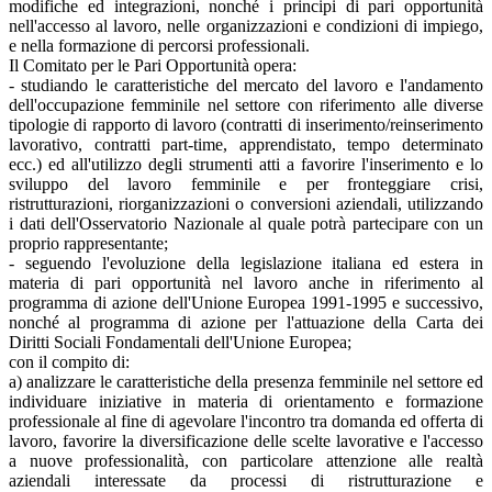
modifiche ed integrazioni, nonché i principi di pari opportunità
nell'accesso al lavoro, nelle organizzazioni e condizioni di impiego,
e nella formazione di percorsi professionali.
Il Comitato per le Pari Opportunità opera:
- studiando le caratteristiche del mercato del lavoro e l'andamento
dell'occupazione femminile nel settore con riferimento alle diverse
tipologie di rapporto di lavoro (contratti di inserimento/reinserimento
lavorativo, contratti part-time, apprendistato, tempo determinato
ecc.) ed all'utilizzo degli strumenti atti a favorire l'inserimento e lo
sviluppo del lavoro femminile e per fronteggiare crisi,
ristrutturazioni, riorganizzazioni o conversioni aziendali, utilizzando
i dati dell'Osservatorio Nazionale al quale potrà partecipare con un
proprio rappresentante;
- seguendo l'evoluzione della legislazione italiana ed estera in
materia di pari opportunità nel lavoro anche in riferimento al
programma di azione dell'Unione Europea 1991-1995 e successivo,
nonché al programma di azione per l'attuazione della Carta dei
Diritti Sociali Fondamentali dell'Unione Europea;
con il compito di:
a) analizzare le caratteristiche della presenza femminile nel settore ed
individuare iniziative in materia di orientamento e formazione
professionale al fine di agevolare l'incontro tra domanda ed offerta di
lavoro, favorire la diversificazione delle scelte lavorative e l'accesso
a nuove professionalità, con particolare attenzione alle realtà
aziendali interessate da processi di ristrutturazione e