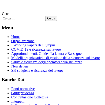
Cerca
Cerca
Menu
Home
Organizzazione
I Working Papers di Olympus
COVID-19 e sicurezza sul lavoro
Approfondimenti, Guide alla lettura e Rassegne
Modelli organizzativi e di gestione della sicurezza sul lavoro
Salute e sicurezza degli operatori della sicurezza
Newsletters
Siti su igiene e sicurezza del lavoro
Banche Dati
Fonti normative
Giurisprudenza
Contrattazione Collettiva
Interpelli