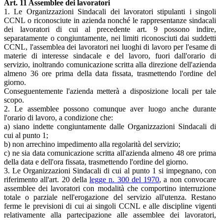
Art. 11 Assemblee dei lavoratori
1. Le Organizzazioni Sindacali dei lavoratori stipulanti i singoli
CCNL o riconosciute in azienda nonché le rappresentanze sindacali
dei lavoratori di cui al precedente art. 9 possono indire,
separatamente o congiuntamente, nei limiti riconosciuti dai suddetti
CCNL, l'assemblea dei lavoratori nei luoghi di lavoro per l'esame di
materie di interesse sindacale e del lavoro, fuori dall'orario di
servizio, inoltrando comunicazione scritta alla direzione dell'azienda
almeno 36 ore prima della data fissata, trasmettendo l'ordine del
giorno.
Conseguentemente l'azienda metterà a disposizione locali per tale
scopo.
2. Le assemblee possono comunque aver luogo anche durante
l'orario di lavoro, a condizione che:
a) siano indette congiuntamente dalle Organizzazioni Sindacali di
cui al punto 1;
b) non arrechino impedimento alla regolarità del servizio;
c) ne sia data comunicazione scritta all'azienda almeno 48 ore prima
della data e dell'ora fissata, trasmettendo l'ordine del giorno.
3. Le Organizzazioni Sindacali di cui al punto 1 si impegnano, con
riferimento all'art. 20 della
legge n. 300 del 1970
, a non convocare
assemblee dei lavoratori con modalità che comportino interruzione
totale o parziale nell'erogazione del servizio all'utenza. Restano
ferme le previsioni di cui ai singoli CCNL e alle discipline vigenti
relativamente alla partecipazione alle assemblee dei lavoratori,