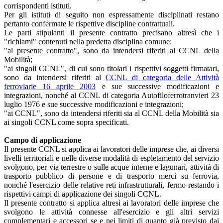
corrispondenti istituti.
Per gli istituti di seguito non espressamente disciplinati restano
pertanto confermate le rispettive discipline contrattuali.
Le parti stipulanti il presente contratto precisano altresì che i
"richiami" contenuti nella predetta disciplina comune:
"al presente contratto", sono da intendersi riferiti al CCNL della
Mobilità;
"ai singoli CCNL", di cui sono titolari i rispettivi soggetti firmatari,
sono da intendersi riferiti al
CCNL di categoria delle Attività
ferroviarie 16 aprile 2003
e sue successive modificazioni e
integrazioni, nonché al CCNL di categoria Autofiloferrotranvieri 23
luglio 1976 e sue successive modificazioni e integrazioni;
"ai CCNL", sono da intendersi riferiti sia al CCNL della Mobilità sia
ai singoli CCNL come sopra specificati.
Campo di applicazione
Il presente CCNL si applica ai lavoratori delle imprese che, ai diversi
livelli territoriali e nelle diverse modalità di espletamento del servizio
svolgono, per via terrestre o sulle acque interne e lagunari, attività di
trasporto pubblico di persone e di trasporto merci su ferrovia,
nonché l'esercizio delle relative reti infrastrutturali, fermo restando i
rispettivi campi di applicazione dei singoli CCNL.
Il presente contratto si applica altresì ai lavoratori delle imprese che
svolgono le attività connesse all'esercizio e gli altri servizi
complementari e accessori se e nei limiti di quanto già previsto dai