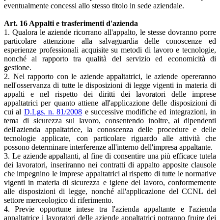
eventualmente concessi allo stesso titolo in sede aziendale.
Art. 16 Appalti e trasferimenti d'azienda
1. Qualora le aziende ricorrano all'appalto, le stesse dovranno porre
particolare attenzione alla salvaguardia delle conoscenze ed
esperienze professionali acquisite su metodi di lavoro e tecnologie,
nonché al rapporto tra qualità del servizio ed economicità di
gestione.
2. Nel rapporto con le aziende appaltatrici, le aziende opereranno
nell'osservanza di tutte le disposizioni di legge vigenti in materia di
appalti e nel rispetto dei diritti dei lavoratori delle imprese
appaltatrici per quanto attiene all'applicazione delle disposizioni di
cui al
D.Lgs. n. 81/2008
e successive modifiche ed integrazioni, in
tema di sicurezza sul lavoro, consentendo inoltre, ai dipendenti
dell'azienda appaltatrice, la conoscenza delle procedure e delle
tecnologie applicate, con particolare riguardo alle attività che
possono determinare interferenze all'interno dell'impresa appaltante.
3. Le aziende appaltanti, al fine di consentire una più efficace tutela
dei lavoratori, inseriranno nei contratti di appalto apposite clausole
che impegnino le imprese appaltatrici al rispetto di tutte le normative
vigenti in materia di sicurezza e igiene del lavoro, conformemente
alle disposizioni di legge, nonché all'applicazione del CCNL del
settore merceologico di riferimento.
4. Previe opportune intese tra l'azienda appaltante e l'azienda
appaltatrice i lavoratori delle aziende appaltatrici potranno fruire dei