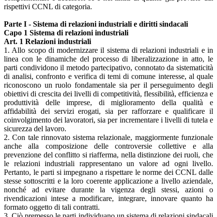
rispettivi CCNL di categoria.
Parte I - Sistema di relazioni industriali e diritti sindacali
Capo 1 Sistema di relazioni industriali
Art. 1 Relazioni industriali
1. Allo scopo di modernizzare il sistema di relazioni industriali e in
linea con le dinamiche del processo di liberalizzazione in atto, le
parti condividono il metodo partecipativo, connotato da sistematicità
di analisi, confronto e verifica di temi di comune interesse, al quale
riconoscono un ruolo fondamentale sia per il perseguimento degli
obiettivi di crescita dei livelli di competitività, flessibilità, efficienza e
produttività delle imprese, di miglioramento della qualità e
affidabilità dei servizi erogati, sia per rafforzare e qualificare il
coinvolgimento dei lavoratori, sia per incrementare i livelli di tutela e
sicurezza del lavoro.
2. Con tale rinnovato sistema relazionale, maggiormente funzionale
anche alla composizione delle controversie collettive e alla
prevenzione del conflitto si riafferma, nella distinzione dei ruoli, che
le relazioni industriali rappresentano un valore ad ogni livello.
Pertanto, le parti si impegnano a rispettare le norme dei CCNL dalle
stesse sottoscritti e la loro coerente applicazione a livello aziendale,
nonché ad evitare durante la vigenza degli stessi, azioni o
rivendicazioni intese a modificare, integrare, innovare quanto ha
formato oggetto di tali contratti.
3. Ciò premesso le parti individuano un sistema di relazioni sindacali