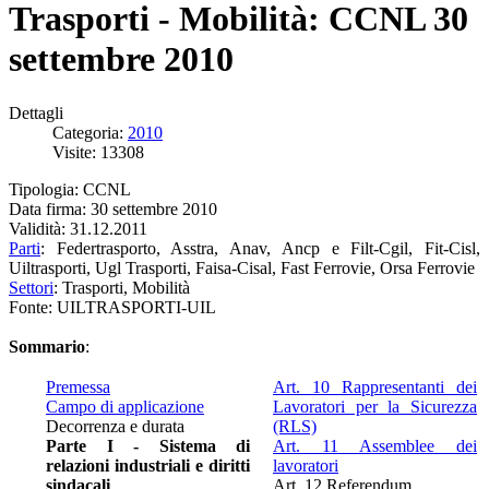
Trasporti - Mobilità: CCNL 30
settembre 2010
Dettagli
Categoria:
2010
Visite: 13308
Tipologia: CCNL
Data firma: 30 settembre 2010
Validità: 31.12.2011
Parti
: Federtrasporto, Asstra, Anav, Ancp e Filt-Cgil, Fit-Cisl,
Uiltrasporti, Ugl Trasporti, Faisa-Cisal, Fast Ferrovie, Orsa Ferrovie
Settori
: Trasporti, Mobilità
Fonte: UILTRASPORTI-UIL
Sommario
:
Premessa
Art. 10 Rappresentanti dei
Campo di applicazione
Lavoratori per la Sicurezza
Decorrenza e durata
(RLS)
Parte I - Sistema di
Art. 11 Assemblee dei
relazioni industriali e diritti
lavoratori
sindacali
Art. 12 Referendum