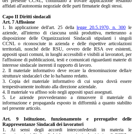
del presente CCNL, continuano a trovare applicazione restando
affidati all'autonomia negoziale delle parti firmatarie degli stessi.
Capo II Diritti sindacali
Art. 7 Affissione
1. In applicazione dell'art. 25 della
legge 20.5.1970, n. 300
le
aziende, all'interno di ciascuna unità produttiva, metteranno a
disposizione delle Organizzazioni Sindacali stipulanti i singoli
CCNL o riconosciute in azienda e delle rispettive articolazioni
territoriali, nonché delle RSU, ovvero delle RSA ove esistenti,
appositi spazi comuni, in luoghi accessibili e visibili ai lavoratori, per
l'affissione di pubblicazioni, testi e comunicati riguardanti materie di
interesse sindacale inerenti il rapporto di lavoro.
2. Il materiale informativo deve recare la denominazione della/e
struttura/e sindacale/i che lo ha/hanno redatto.
3. Copia del materiale informativo di cui sopra dovrà essere
tempestivamente inoltrato alla direzione aziendale.
4. Il materiale va affisso solo negli appositi spazi assegnati.
5. Le aziende provvederanno a rimuovere il materiale di
informazione e propaganda esposto in difformità a quanto stabilito
nel presente articolo.
Art. 9 Istituzione, funzionamento e prerogative delle
Rappresentanze Sindacali dei lavoratori
1. Ai sensi degli accordi interconfederali in materia le