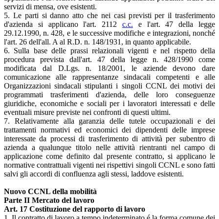
servizi di mensa, ove esistenti.
5. Le parti si danno atto che nei casi previsti per il trasferimento
d'azienda si applicano l'art. 2112
c.c.
e l'art. 47 della legge
29.12.1990, n. 428, e le successive modifiche e integrazioni, nonché
l'art. 26 dell'all. A al R.D. n. 148/1931, in quanto applicabile.
6. Sulla base delle prassi relazionali vigenti e nel rispetto della
procedura prevista dall'art. 47 della legge n. 428/1990 come
modificata dal D.Lgs. n. 18/2001, le aziende devono dare
comunicazione alle rappresentanze sindacali competenti e alle
Organizzazioni sindacali stipulanti i singoli CCNL dei motivi dei
programmati trasferimenti d'azienda, delle loro conseguenze
giuridiche, economiche e sociali per i lavoratori interessati e delle
eventuali misure previste nei confronti di questi ultimi.
7. Relativamente alla garanzia delle tutele occupazionali e dei
trattamenti normativi ed economici dei dipendenti delle imprese
interessate da processi di trasferimento di attività per subentro di
azienda a qualunque titolo nelle attività rientranti nel campo di
applicazione come definito dal presente contratto, si applicano le
normative contrattuali vigenti nei rispettivi singoli CCNL e sono fatti
salvi gli accordi di confluenza agli stessi, laddove esistenti.
Nuovo CCNL della mobilità
Parte II Mercato del lavoro
Art. 17 Costituzione del rapporto di lavoro
1. Il contratto di lavoro a tempo indeterminato é la forma comune dei