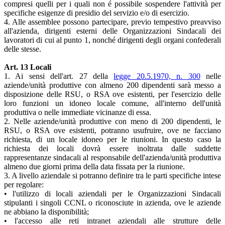
compresi quelli per i quali non é possibile sospendere l'attività per
specifiche esigenze di presidio del servizio e/o di esercizio.
4. Alle assemblee possono partecipare, previo tempestivo preavviso
all'azienda, dirigenti esterni delle Organizzazioni Sindacali dei
lavoratori di cui al punto 1, nonché dirigenti degli organi confederali
delle stesse.
Art. 13 Locali
1. Ai sensi dell'art. 27 della
legge 20.5.1970, n. 300
nelle
aziende/unità produttive con almeno 200 dipendenti sarà messo a
disposizione delle RSU, o RSA ove esistenti, per l'esercizio delle
loro funzioni un idoneo locale comune, all'interno dell'unità
produttiva o nelle immediate vicinanze di essa.
2. Nelle aziende/unità produttive con meno di 200 dipendenti, le
RSU, o RSA ove esistenti, potranno usufruire, ove ne facciano
richiesta, di un locale idoneo per le riunioni. In questo caso la
richiesta dei locali dovrà essere inoltrata dalle suddette
rappresentanze sindacali al responsabile dell'azienda/unità produttiva
almeno due giorni prima della data fissata per la riunione.
3. A livello aziendale si potranno definire tra le parti specifiche intese
per regolare:
• l'utilizzo di locali aziendali per le Organizzazioni Sindacali
stipulanti i singoli CCNL o riconosciute in azienda, ove le aziende
ne abbiano la disponibilità;
• l'accesso alle reti intranet aziendali alle strutture delle