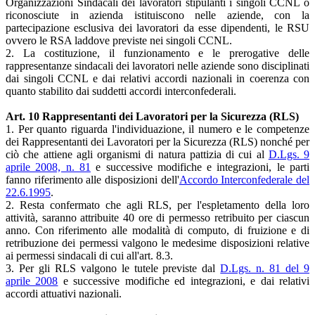
Organizzazioni Sindacali dei lavoratori stipulanti i singoli CCNL o
riconosciute in azienda istituiscono nelle aziende, con la
partecipazione esclusiva dei lavoratori da esse dipendenti, le RSU
ovvero le RSA laddove previste nei singoli CCNL.
2. La costituzione, il funzionamento e le prerogative delle
rappresentanze sindacali dei lavoratori nelle aziende sono disciplinati
dai singoli CCNL e dai relativi accordi nazionali in coerenza con
quanto stabilito dai suddetti accordi interconfederali.
Art. 10 Rappresentanti dei Lavoratori per la Sicurezza (RLS)
1. Per quanto riguarda l'individuazione, il numero e le competenze
dei Rappresentanti dei Lavoratori per la Sicurezza (RLS) nonché per
ciò che attiene agli organismi di natura pattizia di cui al
D.Lgs. 9
aprile 2008, n. 81
e successive modifiche e integrazioni, le parti
fanno riferimento alle disposizioni dell'
Accordo Interconfederale del
22.6.1995
.
2. Resta confermato che agli RLS, per l'espletamento della loro
attività, saranno attribuite 40 ore di permesso retribuito per ciascun
anno. Con riferimento alle modalità di computo, di fruizione e di
retribuzione dei permessi valgono le medesime disposizioni relative
ai permessi sindacali di cui all'art. 8.3.
3. Per gli RLS valgono le tutele previste dal
D.Lgs. n. 81 del 9
aprile 2008
e successive modifiche ed integrazioni, e dai relativi
accordi attuativi nazionali.