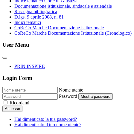
Indice tematico Corte di Giustizia
Documentazione istituzionale, sindacale e aziendale
Rassegna bibliografica
D.lgs. 9 aprile 2008, n. 81
Indici tematici
CoReCo Marche Documentazione Istituzionale
CoReCo Marche Documentazione Istituzionale (Cronologico)
User Menu
PRIN INSPIRE
Login Form
Nome utente
Password
Mostra password
Ricordami
Accesso
Hai dimenticato la tua password?
Hai dimenticato il tuo nome utente?