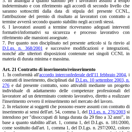
5. In analogia a quanto stabilito per i lavoratori assunti a tempo
indeterminato e con riferimento agli accordi di secondo livello che
saranno sottoscritti dalla data di stipula del presente CCNL,
l'attribuzione del premio di risultato ai lavoratori con contratto a
termine avverrà secondo quanto stabilito negli accordi stessi.
6. I lavoratori assunti a termine riceveranno adeguati interventi
formativi/informativi su sicurezza e processo lavorativo con
riferimento alle mansioni assegnate.
7. Per quanto non disciplinato nel presente articolo si fa rinvio al
D.Lgs. n. 368/2001
e successive modificazioni e integrazioni,
nonché alle ulteriori disposizioni contenute nei singoli CCNL in
materia di durata minima e massima.
Art. 21 Contratto di inserimento/reinserimento
1. In conformità all'
accordo interconfederale dell'11 febbraio 2004
, i
contratti di inserimento, disciplinati dal
D.Lgs. 10 settembre 2003, n.
276
e dal presente contratto, sono attivabili mediante un progetto
individuale di adattamento delle competenze professionali del
lavoratore ad un determinato contesto lavorativo, diretto a realizzare
l'inserimento ovvero il reinserimento nel mercato del lavoro.
2. In relazione ai soggetti che possono essere assunti con contratto di
inserimento ai sensi dell'art. 54, comma 1, del
D.Lgs. n. 276/2003
si
intendono per "disoccupati di lunga durata da 29 fino a 32 anni", in
base a quanto stabilito all'art. 1, comma 1, del D.Lgs. n. 181/2000,
come sostituito dall'art. 1, comma 1, del D.Lgs. n. 297/2002, coloro