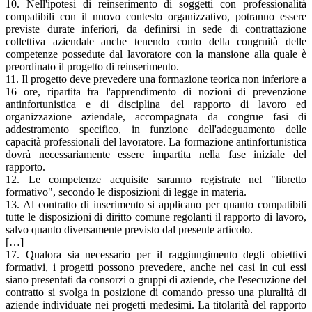
10. Nell'ipotesi di reinserimento di soggetti con professionalità
compatibili con il nuovo contesto organizzativo, potranno essere
previste durate inferiori, da definirsi in sede di contrattazione
collettiva aziendale anche tenendo conto della congruità delle
competenze possedute dal lavoratore con la mansione alla quale è
preordinato il progetto di reinserimento.
11. Il progetto deve prevedere una formazione teorica non inferiore a
16 ore, ripartita fra l'apprendimento di nozioni di prevenzione
antinfortunistica e di disciplina del rapporto di lavoro ed
organizzazione aziendale, accompagnata da congrue fasi di
addestramento specifico, in funzione dell'adeguamento delle
capacità professionali del lavoratore. La formazione antinfortunistica
dovrà necessariamente essere impartita nella fase iniziale del
rapporto.
12. Le competenze acquisite saranno registrate nel "libretto
formativo", secondo le disposizioni di legge in materia.
13. Al contratto di inserimento si applicano per quanto compatibili
tutte le disposizioni di diritto comune regolanti il rapporto di lavoro,
salvo quanto diversamente previsto dal presente articolo.
[…]
17. Qualora sia necessario per il raggiungimento degli obiettivi
formativi, i progetti possono prevedere, anche nei casi in cui essi
siano presentati da consorzi o gruppi di aziende, che l'esecuzione del
contratto si svolga in posizione di comando presso una pluralità di
aziende individuate nei progetti medesimi. La titolarità del rapporto