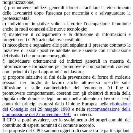
riorganizzazione;
b) promuovere indirizzi generali idonei a facilitare il reinserimento
delle lavoratrici dopo l'assenza per maternità e a salvaguardare la
professionalità;
c) individuare iniziative volte a favorire l'occupazione femminile
anche in ruoli connessi alle nuove tecnologie;
d) mantenere il collegamento e la diffusione di informazioni e
progetti con i CPO aziendali ove costituiti;
e) raccogliere e segnalare alle parti stipulanti il presente contratto le
iniziative di azioni positive adottate nelle aziende con l'indicazione
dei risultati che ne sono conseguiti;
f) individuare orientamenti ed indirizzi generali in materia di
informazione e formazione per promuovere comportamenti coerenti
con i principi di pari opportunità nel lavoro;
g) proporre iniziative ai fini della prevenzione di forme di molestie
sessuali nei luoghi di lavoro anche attraverso ricerche sulla
diffusione e sulle caratteristiche del fenomeno. Al fine di
promuovere comportamenti coerenti con gli obiettivi di tutela della
dignità delle donne e degli uomini nell'ambiente di lavoro si terrà
conto dei principi espressi dalla Unione Europea nella
risoluzione
del Consiglio del 29 maggio 1990
e nella
raccomandazione della
Commissione del 27 novembre 1991
in materia.
Il CPO si potrà avvalere, per lo svolgimento dei propri compiti, del
contributo di esperti nominati di comune accordo.
Le proposte del CPO saranno oggetto di esame tra le parti stipulanti