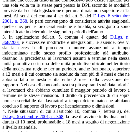
una sola volta tra le stesse parti presso la DPL secondo le modalità
previste dalla citata legislazione e per una durata non superiore ai 12
mesi. Ai sensi del comma 4 ter dell'art. 5, del
D.Lgs. 6 settembre
2001, n. 368
, le parti convengono di considerare attività stagionali
quelle che, per le loro caratteristiche e finalità, si svolgono o sono
intensificate in determinate stagioni o periodi dell'anno.
3. In applicazione dell'art. 5, comma 4 quater, del
D.Lgs. n.
368/2001
e successive modifiche e integrazioni, le aziende, ove vi
sia la necessità di procedere a nuove assunzioni a tempo
indeterminato nello stesso profilo professionale già attribuito,
daranno la precedenza ai lavoratori assunti a termine nella stessa
unità produttiva o in una delle unità produttive ubicate nel territorio
della medesima regione per un periodo, anche frazionato, superiore
a 12 mesi e il cui contratto sia scaduto da non più di 9 mesi e che ne
abbiano fatto richiesta scritta entro 2 mesi dalla cessazione del
rapporto. Nel caso di concomitanza tra più aspiranti sarà data priorità
ai lavoratori che abbiano cumulato il maggior periodo di lavoro a
termine nelle stesse mansioni. Il diritto di precedenza di cui sopra
non è esercitabile dai lavoratori a tempo determinato che abbiano
concluso il rapporto di lavoro per licenziamento o dimissioni.
4. Nelle situazioni di cui all'articolo 10, comma 7, lettera a), del
D.Lgs. 6 settembre 2001, n. 368
, la fase di avvio è individuata nella
durata di 10 mesi, prolungabile a 18 mesi a seguito di negoziazione
a livello aziendale.