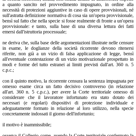
a quanto sancito nel provvedimento impugnato, in ordine alla
necessità di protezioni aggiuntive in caso di opere provvisionali, né
sull'astratta definizione normativa di cosa sia un'opera provvisionale,
bensì sul fatto che nella specie si fosse realmente di fronte a un'opera
provvisionale: e tanto, sulla base di una diversa lettura dei fatti
emersi dall'istruttoria processuale;
ne deriva che, sulla base delle argomentazioni illustrate nelle censure
in esame, le doglianze della società ricorrente devono ritenersi
riferite, non già a un vizio di falsa applicazione di legge, bensì
all'eventuale contestazione di un vizio motivazionale prospettato in
modi e forme del tutto estranei ai limiti previsti dall'art. 360 n. 5
c.p.c.;
con il quinto motivo, la ricorrente censura la sentenza impugnata per
omesso esame circa un fatto decisivo controverso (in relazione
all'art. 360 n. 5 c.p.c.), per avere la Corte territoriale omesso di
considerare che il lavoratore infortunato era stato dotato dei
necessari (e regolari) dispositivi di protezione individuale e
adeguatamente formato in relazione al loro utilizzo, nella specie
concretamente indossati il giorno dell'infortunio;
il motivo è inammissibile;
osserva il Collegio come, avendo la Corte territoriale confermato la