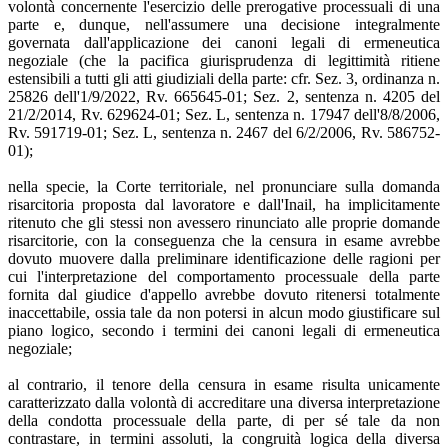
volontà concernente l'esercizio delle prerogative processuali di una
parte e, dunque, nell'assumere una decisione integralmente
governata dall'applicazione dei canoni legali di ermeneutica
negoziale (che la pacifica giurisprudenza di legittimità ritiene
estensibili a tutti gli atti giudiziali della parte: cfr. Sez. 3, ordinanza n.
25826 dell'1/9/2022, Rv. 665645-01; Sez. 2, sentenza n. 4205 del
21/2/2014, Rv. 629624-01; Sez. L, sentenza n. 17947 dell'8/8/2006,
Rv. 591719-01; Sez. L, sentenza n. 2467 del 6/2/2006, Rv. 586752-
01);
nella specie, la Corte territoriale, nel pronunciare sulla domanda
risarcitoria proposta dal lavoratore e dall'Inail, ha implicitamente
ritenuto che gli stessi non avessero rinunciato alle proprie domande
risarcitorie, con la conseguenza che la censura in esame avrebbe
dovuto muovere dalla preliminare identificazione delle ragioni per
cui l'interpretazione del comportamento processuale della parte
fornita dal giudice d'appello avrebbe dovuto ritenersi totalmente
inaccettabile, ossia tale da non potersi in alcun modo giustificare sul
piano logico, secondo i termini dei canoni legali di ermeneutica
negoziale;
al contrario, il tenore della censura in esame risulta unicamente
caratterizzato dalla volontà di accreditare una diversa interpretazione
della condotta processuale della parte, di per sé tale da non
contrastare, in termini assoluti, la congruità logica della diversa