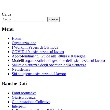
Cerca
Cerca
Menu
Home
Organizzazione
I Working Papers di Olympus
COVID-19 e sicurezza sul lavoro
Approfondimenti, Guide alla lettura e Rassegne
Modelli organizzativi e di gestione della sicurezza sul lavoro
Salute e sicurezza degli operatori della sicurezza
Newsletters
Siti su igiene e sicurezza del lavoro
Banche Dati
Fonti normative
Giurisprudenza
Contrattazione Collettiva
Interpelli