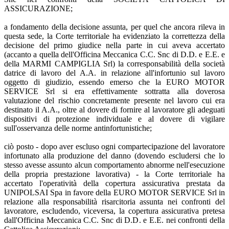
ASSICURAZIONE;
a fondamento della decisione assunta, per quel che ancora rileva in
questa sede, la Corte territoriale ha evidenziato la correttezza della
decisione del primo giudice nella parte in cui aveva accertato
(accanto a quella dell'Officina Meccanica C.C. Snc di D.D. e E.E. e
della MARMI CAMPIGLIA Srl) la corresponsabilità della società
datrice di lavoro del A.A. in relazione all'infortunio sul lavoro
oggetto di giudizio, essendo emerso che la EURO MOTOR
SERVICE Srl si era effettivamente sottratta alla doverosa
valutazione del rischio concretamente presente nel lavoro cui era
destinato il A.A., oltre al dovere di fornire al lavoratore gli adeguati
dispositivi di protezione individuale e al dovere di vigilare
sull'osservanza delle norme antinfortunistiche;
ciò posto - dopo aver escluso ogni compartecipazione del lavoratore
infortunato alla produzione del danno (dovendo escludersi che lo
stesso avesse assunto alcun comportamento abnorme nell'esecuzione
della propria prestazione lavorativa) - la Corte territoriale ha
accertato l'operatività della copertura assicurativa prestata da
UNIPOLSAI Spa in favore della EURO MOTOR SERVICE Srl in
relazione alla responsabilità risarcitoria assunta nei confronti del
lavoratore, escludendo, viceversa, la copertura assicurativa pretesa
dall'Officina Meccanica C.C. Snc di D.D. e E.E. nei confronti della