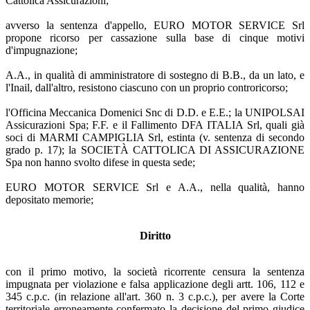
Cattolica Assicurazioni;
avverso la sentenza d'appello, EURO MOTOR SERVICE Srl
propone ricorso per cassazione sulla base di cinque motivi
d'impugnazione;
A.A., in qualità di amministratore di sostegno di B.B., da un lato, e
l'Inail, dall'altro, resistono ciascuno con un proprio controricorso;
l'Officina Meccanica Domenici Snc di D.D. e E.E.; la UNIPOLSAI
Assicurazioni Spa; F.F. e il Fallimento DFA ITALIA Srl, quali già
soci di MARMI CAMPIGLIA Srl, estinta (v. sentenza di secondo
grado p. 17); la SOCIETÀ CATTOLICA DI ASSICURAZIONE
Spa non hanno svolto difese in questa sede;
EURO MOTOR SERVICE Srl e A.A., nella qualità, hanno
depositato memorie;
Diritto
con il primo motivo, la società ricorrente censura la sentenza
impugnata per violazione e falsa applicazione degli artt. 106, 112 e
345 c.p.c. (in relazione all'art. 360 n. 3 c.p.c.), per avere la Corte
territoriale erroneamente confermato la decisione del primo giudice