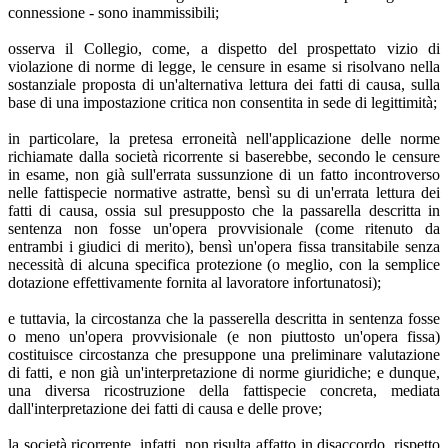
connessione - sono inammissibili;
osserva il Collegio, come, a dispetto del prospettato vizio di
violazione di norme di legge, le censure in esame si risolvano nella
sostanziale proposta di un'alternativa lettura dei fatti di causa, sulla
base di una impostazione critica non consentita in sede di legittimità;
in particolare, la pretesa erroneità nell'applicazione delle norme
richiamate dalla società ricorrente si baserebbe, secondo le censure
in esame, non già sull'errata sussunzione di un fatto incontroverso
nelle fattispecie normative astratte, bensì su di un'errata lettura dei
fatti di causa, ossia sul presupposto che la passarella descritta in
sentenza non fosse un'opera provvisionale (come ritenuto da
entrambi i giudici di merito), bensì un'opera fissa transitabile senza
necessità di alcuna specifica protezione (o meglio, con la semplice
dotazione effettivamente fornita al lavoratore infortunatosi);
e tuttavia, la circostanza che la passerella descritta in sentenza fosse
o meno un'opera provvisionale (e non piuttosto un'opera fissa)
costituisce circostanza che presuppone una preliminare valutazione
di fatti, e non già un'interpretazione di norme giuridiche; e dunque,
una diversa ricostruzione della fattispecie concreta, mediata
dall'interpretazione dei fatti di causa e delle prove;
la società ricorrente, infatti, non risulta affatto in disaccordo, rispetto