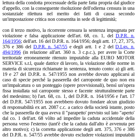
lettura della condotta processuale della parte fatta propria dal giudice
d'appello, con la conseguente risoluzione dell'odierna censura in una
sostanziale rilettura nel merito dei fatti di causa secondo
un'impostazione critica non consentita in sede di legittimità;
con il terzo motivo, la ricorrente censura la sentenza impugnata per
violazione e falsa applicazione dell'art. 68, co. 1, del
D.P.R. n.
164/1956
; dell'art. 16 del D.P.R. n. 164/1956; degli artt. 17, 27, 375,
376 e 386 del
D.P.R. n. 547/55
e degli artt. 1 e 2 del
D.Lgs. n.
494/1996
(in relazione all'art. 360 n. 3 c.p.c.), per avere la Corte
territoriale erroneamente ritenuto imputabile alla EURO MOTOR
SERVICE s.r.l, quale datrice di lavoro, la violazione delle norme in
materia di sicurezza richiamate in sentenza, tenuto conto: a) gli artt.
19 e 27 del D.P.R. n. 547/1955 non avrebbe dovuto applicarsi al
caso di specie perché la passerella del carroponte de quo non era
un'impalcatura o un ponteggio (opere provvisionali), bensì un'opera
fissa installata sul carroponte stesso e facente strutturalmente parte
del medesimo; b) l'art. 68, co. 1, del D.P.R. n. 164/1956 e l'art. 17
del D.P.R. 547/1955 non avrebbero dovuto fondare alcun giudizio
di responsabilità ex art. 2087 c.c. a carico della società istante, posto
che la passerella de qua aveva il "parapetto' previsto sul lato "aperto'
dal co. 1 dell'art. 68 vòlto ad impedire la caduta accidentale della
persona verso l'esterno (tant'è che la caduta dall'alto è avvenuta per
altro motivo); c) la corretta applicazione degli artt. 375, 376 e 386
del D.P.R. n. 547/55 avrebbe dovuto escludere violazioni imputabili