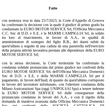
Fatto
con sentenza resa in data 25/7/2023, la Corte d'Appello di Genova
ha confermato la decisione con la quale il giudice di primo grado ha
condannato la EURO MOTOR SERVICE Srl, l'Officina Meccanica
C.C. Snc di D.D. e E.E. e la MARMI CAMPIGLIA Srl, in solido
tra loro al risarcimento, in favore di A.A., in qualità di
amministratore di sostegno del figlio B.B., dei danni subiti da
quest'ultimo a seguito di una caduta da una passerella nell'esercizio
della propria attività lavorativa prestata alle dipendenze della EURO
MOTOR SERVICE Srl;
con la stessa decisione, la Corte territoriale ha confermato la
condanna solidale pronunciata dal primo giudice nei confronti della
EURO MOTOR SERVICE Srl, dell'Officina Meccanica Domenici
Snc di D.D. e E.E. e della MARMI CAMPIGLIA Srl per il
pagamento, in favore dell'Inail, di quanto da quest'ultimo corrisposto
in favore del lavoratore infortunato, con l'ulteriore condanna della
Milano Assicurazioni Spa (oggi UNIPOLSAI Spa) a tenere indenne
la EURO MOTOR SERVICE Srl dalle conseguenze della
pronunciata condanna in favore del A.A., e con il rigetto della
domanda di manleva avanzata dalla Officina Meccanica Domenici
Snc nei confronti della SOCIETÀ CATTOLICA DI