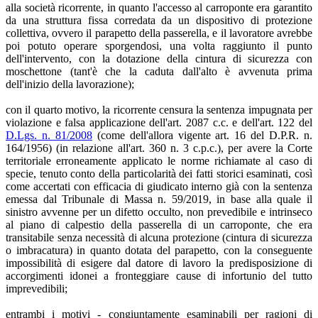
alla società ricorrente, in quanto l'accesso al carroponte era garantito
da una struttura fissa corredata da un dispositivo di protezione
collettiva, ovvero il parapetto della passerella, e il lavoratore avrebbe
poi potuto operare sporgendosi, una volta raggiunto il punto
dell'intervento, con la dotazione della cintura di sicurezza con
moschettone (tant'è che la caduta dall'alto è avvenuta prima
dell'inizio della lavorazione);
con il quarto motivo, la ricorrente censura la sentenza impugnata per
violazione e falsa applicazione dell'art. 2087 c.c. e dell'art. 122 del
D.Lgs. n. 81/2008
(come dell'allora vigente art. 16 del D.P.R. n.
164/1956) (in relazione all'art. 360 n. 3 c.p.c.), per avere la Corte
territoriale erroneamente applicato le norme richiamate al caso di
specie, tenuto conto della particolarità dei fatti storici esaminati, così
come accertati con efficacia di giudicato interno già con la sentenza
emessa dal Tribunale di Massa n. 59/2019, in base alla quale il
sinistro avvenne per un difetto occulto, non prevedibile e intrinseco
al piano di calpestio della passerella di un carroponte, che era
transitabile senza necessità di alcuna protezione (cintura di sicurezza
o imbracatura) in quanto dotata del parapetto, con la conseguente
impossibilità di esigere dal datore di lavoro la predisposizione di
accorgimenti idonei a fronteggiare cause di infortunio del tutto
imprevedibili;
entrambi i motivi - congiuntamente esaminabili per ragioni di