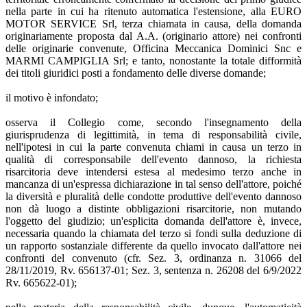
nella parte in cui ha ritenuto automatica l'estensione, alla EURO
MOTOR SERVICE Srl, terza chiamata in causa, della domanda
originariamente proposta dal A.A. (originario attore) nei confronti
delle originarie convenute, Officina Meccanica Dominici Snc e
MARMI CAMPIGLIA Srl; e tanto, nonostante la totale difformità
dei titoli giuridici posti a fondamento delle diverse domande;
il motivo è infondato;
osserva il Collegio come, secondo l'insegnamento della
giurisprudenza di legittimità, in tema di responsabilità civile,
nell'ipotesi in cui la parte convenuta chiami in causa un terzo in
qualità di corresponsabile dell'evento dannoso, la richiesta
risarcitoria deve intendersi estesa al medesimo terzo anche in
mancanza di un'espressa dichiarazione in tal senso dell'attore, poiché
la diversità e pluralità delle condotte produttive dell'evento dannoso
non dà luogo a distinte obbligazioni risarcitorie, non mutando
l'oggetto del giudizio; un'esplicita domanda dell'attore è, invece,
necessaria quando la chiamata del terzo si fondi sulla deduzione di
un rapporto sostanziale differente da quello invocato dall'attore nei
confronti del convenuto (cfr. Sez. 3, ordinanza n. 31066 del
28/11/2019, Rv. 656137-01; Sez. 3, sentenza n. 26208 del 6/9/2022
Rv. 665622-01);