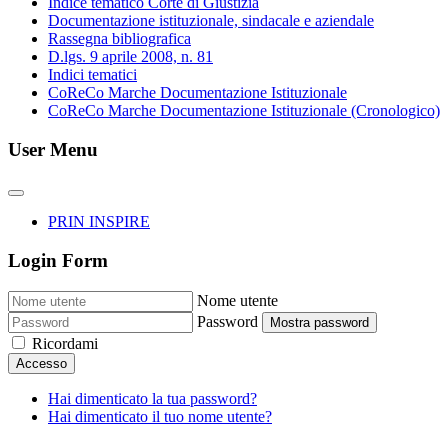
Indice tematico Corte di Giustizia
Documentazione istituzionale, sindacale e aziendale
Rassegna bibliografica
D.lgs. 9 aprile 2008, n. 81
Indici tematici
CoReCo Marche Documentazione Istituzionale
CoReCo Marche Documentazione Istituzionale (Cronologico)
User Menu
PRIN INSPIRE
Login Form
Nome utente
Password
Mostra password
Ricordami
Accesso
Hai dimenticato la tua password?
Hai dimenticato il tuo nome utente?