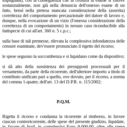
impugnata), con la conseguenza che la censura in esame si risolve
sostanzialmente, non già nella denuncia dell'omesso esame di un
fatto, bensì nella pretesa mancata considerazione della (asserita)
correttezza del comportamento precauzionale del datore di lavoro e,
dunque, nella evocazione di un vizio (l'omessa considerazione della
correttezza di un comportamento) in nessun caso riconducibile alla
fattispecie di cui all'art. 360 n. 5 c.p.c.;
sulla base di tali premesse, rilevata la complessiva infondatezza delle
censure esaminate, dev'essere pronunciato il rigetto del ricorso;
le spese seguono la soccombenza e si liquidano come da dispositivo;
si dà atto della sussistenza dei presupposti processuali per il
versamento, da parte della ricorrente, dell'ulteriore importo a titolo di
contributo unificato pari a quello, ove dovuto, per il ricorso, a norma
del comma 1-quater, dell'art. 13 del D.P.R. n. 115/2002;
P.Q.M.
Rigetta il ricorso e condanna la ricorrente al rimborso, in favore
ciascun controricorrente, delle spese del presente giudizio, liquidate,
in favore di Inail, in complessivi Euro 9.000,00, oltre alle spese