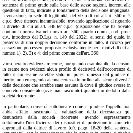
sentenza di primo grado sulla base delle stesse ragioni, inerenti alle
questioni di fatto, indicate a fondamento della decisione impugnata,
l'evocazione, in sede di legittimità, del vizio di cui all'art. 360 n. 5
c.p.c. deve ritenersi inammissibile, trovando applicazione al riguardo
il divieto di cui all'art. 348-ter c.p.c. (disposizione che ha trovato
continuità normativa nel nuovo art. 360, quarto comma, cod. proc.
civ., introdotto dal D.Lgs. n. 149 del 2022), ai sensi del quale, in
presenza di una doppia decisione conforme in fatto, il ricorso per
cassazione può essere proposto esclusivamente per i motivi di cui ai
numeri 1), 2), 3) e 4) del primo comma dell'art. 360;
varrà peraltro evidenziare come, pur quando esaminabile, la censura
in esame non evidenzi alcun profilo di decisività dell'occorrenza di
fatto il cui esame sarebbe stato in ipotesi omesso dal giudice di
merito, non emergendo alcuna certezza in ordine alla sicura diversità
della decisione che sarebbe stata assunta là dove il giudice avesse in
concreto considerato (ove mai trascurato) quanto qui dedotto dalla
società ricorrente;
in particolare, converrà sottolineare come il giudice l'appello non
abbia affatto trascurato la valutazione della circostanza qui
denunciata dalla società ricorrente, avendo espressamente
sottolineato l'insufficienza dei dispositivi di protezione in concreto
approntati dalla datrice di lavoro (cfr. pagg. 18-20 della sentenza