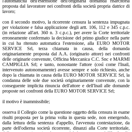
l'automaticità dell'estensione dell'originaria domanda risarcitoria
proposta dal lavoratore nei confronti della società propria datrice di
lavoro;
con il secondo motivo, la ricorrente censura la sentenza impugnata
per violazione e falsa applicazione degli artt. 106, 112 e 345 c.p.c.
(in relazione all'art. 360 n. 3 c.p.c.), per avere la Corte territoriale
erroneamente confermato la decisione del primo giudice nella parte
in cui ha ritenuto automatica l'estensione, alla EURO MOTOR
SERVICE Srl, terza chiamata in causa, della domanda
originariamente proposta dal A.A. (originario attore) nei confronti
delle originarie convenute, Officina Meccanica C.C. Snc e MARMI
CAMPIGLIA Srl; e tanto, nonostante l'attore (così come l'Inail,
intervenuto autonomamente) avesse sempre e solo richiesto, anche
dopo la chiamata in causa della EURO MOTOR SERVICE Srl, la
condanna delle sole due società originariamente convenute, con la
conseguente implicita rinuncia dell'attore e dell'Inail alle domande
proposte nei confronti della EURO MOTOR SERVICE Srl;
il motivo è inammissibile;
osserva il Collegio come la questione oggetto della censura in esame
risulti proposta per la prima volta in questa sede, non emergendo,
dalla lettura della sentenza d'appello, l'avvenuta contestazione, da
parte dell'odierna società ricorrente, dinanzi alla Corte territoriale,