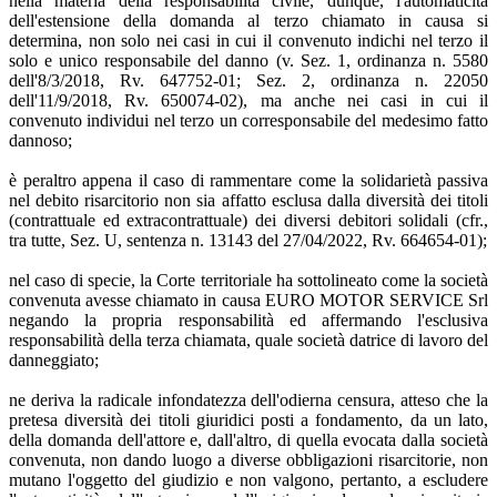
nella materia della responsabilità civile, dunque, l'automaticità
dell'estensione della domanda al terzo chiamato in causa si
determina, non solo nei casi in cui il convenuto indichi nel terzo il
solo e unico responsabile del danno (v. Sez. 1, ordinanza n. 5580
dell'8/3/2018, Rv. 647752-01; Sez. 2, ordinanza n. 22050
dell'11/9/2018, Rv. 650074-02), ma anche nei casi in cui il
convenuto individui nel terzo un corresponsabile del medesimo fatto
dannoso;
è peraltro appena il caso di rammentare come la solidarietà passiva
nel debito risarcitorio non sia affatto esclusa dalla diversità dei titoli
(contrattuale ed extracontrattuale) dei diversi debitori solidali (cfr.,
tra tutte, Sez. U, sentenza n. 13143 del 27/04/2022, Rv. 664654-01);
nel caso di specie, la Corte territoriale ha sottolineato come la società
convenuta avesse chiamato in causa EURO MOTOR SERVICE Srl
negando la propria responsabilità ed affermando l'esclusiva
responsabilità della terza chiamata, quale società datrice di lavoro del
danneggiato;
ne deriva la radicale infondatezza dell'odierna censura, atteso che la
pretesa diversità dei titoli giuridici posti a fondamento, da un lato,
della domanda dell'attore e, dall'altro, di quella evocata dalla società
convenuta, non dando luogo a diverse obbligazioni risarcitorie, non
mutano l'oggetto del giudizio e non valgono, pertanto, a escludere