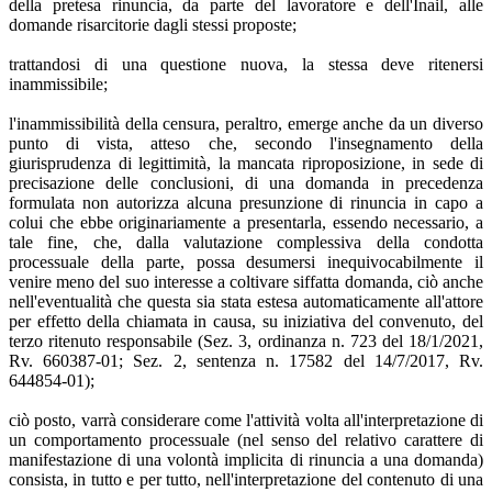
della pretesa rinuncia, da parte del lavoratore e dell'Inail, alle
domande risarcitorie dagli stessi proposte;
trattandosi di una questione nuova, la stessa deve ritenersi
inammissibile;
l'inammissibilità della censura, peraltro, emerge anche da un diverso
punto di vista, atteso che, secondo l'insegnamento della
giurisprudenza di legittimità, la mancata riproposizione, in sede di
precisazione delle conclusioni, di una domanda in precedenza
formulata non autorizza alcuna presunzione di rinuncia in capo a
colui che ebbe originariamente a presentarla, essendo necessario, a
tale fine, che, dalla valutazione complessiva della condotta
processuale della parte, possa desumersi inequivocabilmente il
venire meno del suo interesse a coltivare siffatta domanda, ciò anche
nell'eventualità che questa sia stata estesa automaticamente all'attore
per effetto della chiamata in causa, su iniziativa del convenuto, del
terzo ritenuto responsabile (Sez. 3, ordinanza n. 723 del 18/1/2021,
Rv. 660387-01; Sez. 2, sentenza n. 17582 del 14/7/2017, Rv.
644854-01);
ciò posto, varrà considerare come l'attività volta all'interpretazione di
un comportamento processuale (nel senso del relativo carattere di
manifestazione di una volontà implicita di rinuncia a una domanda)
consista, in tutto e per tutto, nell'interpretazione del contenuto di una