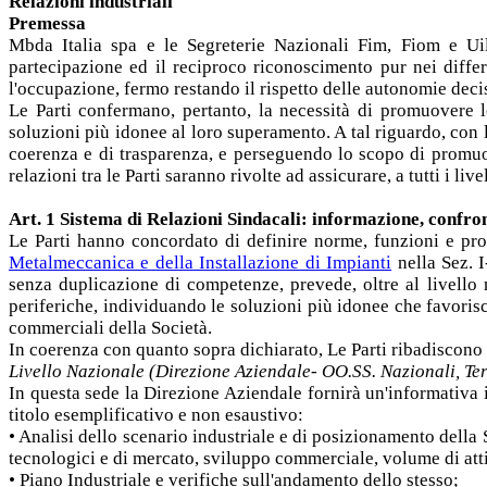
Relazioni industriali
Premessa
Mbda Italia spa e le Segreterie Nazionali Fim, Fiom e Uil
partecipazione ed il reciproco riconoscimento pur nei differe
l'occupazione, fermo restando il rispetto delle autonomie deci
Le Parti confermano, pertanto, la necessità di promuovere lo
soluzioni più idonee al loro superamento. A tal riguardo, con 
coerenza e di trasparenza, e perseguendo lo scopo di promuov
relazioni tra le Parti saranno rivolte ad assicurare, a tutti i l
Art. 1 Sistema di Relazioni Sindacali: informazione, confro
Le Parti hanno concordato di definire norme, funzioni e pro
Metalmeccanica e della Installazione di Impianti
nella Sez. I
senza duplicazione di competenze, prevede, oltre al livello n
periferiche, individuando le soluzioni più idonee che favoris
commerciali della Società.
In coerenza con quanto sopra dichiarato, Le Parti ribadiscono l
Livello Nazionale (Direzione Aziendale- OO.SS. Nazionali, Te
In questa sede la Direzione Aziendale fornirà un'informativa i
titolo esemplificativo e non esaustivo:
• Analisi dello scenario industriale e di posizionamento della
tecnologici e di mercato, sviluppo commerciale, volume di atti
• Piano Industriale e verifiche sull'andamento dello stesso;