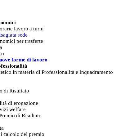
onomici
orarie lavoro a turni
isagiata sede
nomici per trasferte
ia
ro
uove forme di lavoro
fessionalità
tetico in materia di Professionalità e Inquadramento
o di Risultato
lità di erogazione
vizi welfare
 Premio di Risultato
ta
i calcolo del premio