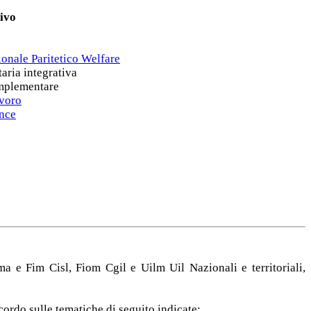
ivo
ionale Paritetico Welfare
taria integrativa
omplementare
avoro
ance
 e Fim Cisl, Fiom Cgil e Uilm Uil Nazionali e territoriali,
cordo sulle tematiche di seguito indicate: