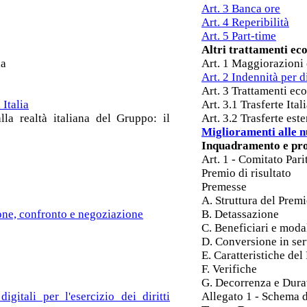
Art. 3 Banca ore
Art. 4 Reperibilità
Art. 5 Part-time
Altri trattamenti ec
ia
Art. 1 Maggiorazioni 
Art. 2 Indennità per d
Art. 3 Trattamenti eco
 Italia
Art. 3.1 Trasferte Ital
lla realtà italiana del Gruppo: il
Art. 3.2 Trasferte este
Miglioramenti alle n
Inquadramento e pro
Art. 1 - Comitato Pari
Premio di risultato
Premesse
A. Struttura del Premi
ione, confronto e negoziazione
B. Detassazione
C. Beneficiari e moda
D. Conversione in ser
E. Caratteristiche del
F. Verifiche
G. Decorrenza e Dura
gitali per l'esercizio dei diritti
Allegato 1 - Schema d