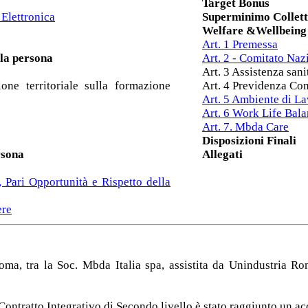
Target Bonus
 Elettronica
Superminimo Collett
Welfare &Wellbeing
Art. 1 Premessa
lla persona
Art. 2 - Comitato Naz
Art. 3 Assistenza sani
ne territoriale sulla formazione
Art. 4 Previdenza C
Art. 5 Ambiente di L
Art. 6 Work Life Bal
Art. 7. Mbda Care
Disposizioni Finali
rsona
Allegati
, Pari Opportunità e Rispetto della
ere
a, tra la Soc. Mbda Italia spa, assistita da Unindustria Roma
 Contratto Integrativo di Secondo livello è stato raggiunto un ac