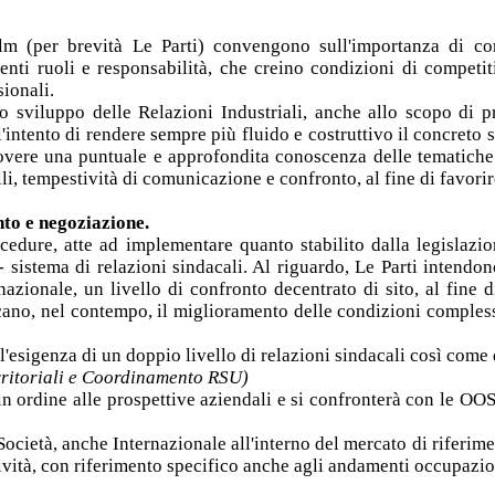
m (per brevità Le Parti) convengono sull'importanza di cons
nti ruoli e responsabilità, che creino condizioni di competitiv
sionali.
 sviluppo delle Relazioni Industriali, anche allo scopo di pre
l'intento di rendere sempre più fluido e costruttivo il concreto 
ere una puntuale e approfondita conoscenza delle tematiche az
ivelli, tempestività di comunicazione e confronto, al fine di favo
nto e negoziazione.
cedure, atte ad implementare quanto stabilito dalla legislazi
- sistema di relazioni sindacali. Al riguardo, Le Parti intendon
azionale, un livello di confronto decentrato di sito, al fine di
cano, nel contempo, il miglioramento delle condizioni complessi
'esigenza di un doppio livello di relazioni sindacali così come 
rritoriali e Coordinamento RSU)
n ordine alle prospettive aziendali e si confronterà con le OOS
 Società, anche Internazionale all'interno del mercato di rifer
vità, con riferimento specifico anche agli andamenti occupaziona