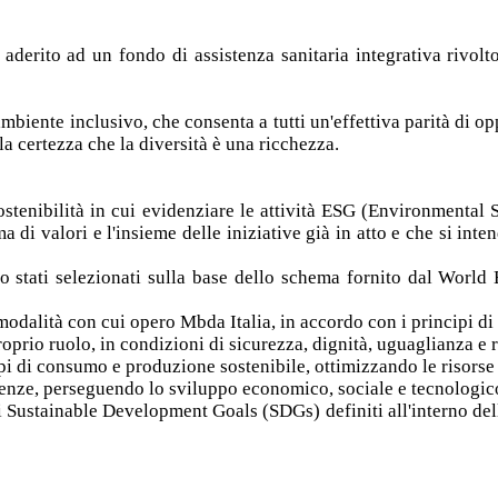
aderito ad un fondo di assistenza sanitaria integrativa rivolt
biente inclusivo, che consenta a tutti un'effettiva parità di opp
la certezza che la diversità è una ricchezza.
ostenibilità in cui evidenziare le attività ESG (Environmenta
tema di valori e l'insieme delle iniziative già in atto e che si i
sono stati selezionati sulla base dello schema fornito dal Wor
modalità con cui opero Mbda Italia, in accordo con i principi d
oprio ruolo, in condizioni di sicurezza, dignità, uguaglianza e 
cipi di consumo e produzione sostenibile, ottimizzando le risors
tenze, perseguendo lo sviluppo economico, sociale e tecnologic
i Sustainable Development Goals (SDGs) definiti all'interno dell