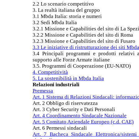
2.2 Lo scenario competitivo
3. La realtà italiana del gruppo
3.1 Mbda Italia: storia e numeri
3.2 Sedi Mbda Italia
3.2.1 Missione e Capabilities del sito di La Spez
3.2.2 Missione e Capabilities del sito di Roma
3.2.3 Missione e Capabilities del sito di Fusaro
3.3 Le iniziative di ristrutturazione dei siti Mbda
3.4 Principali programmi e prodotti relativi a
supporto alle Forze Armate italiane
3.5. Programmi di Cooperazione (EU-NATO)
4. Competitività
5. La sostenibilità in Mbda Italia
Relazioni industriali
Premessa
Art. 1 Sistema di Relazioni Sindacali: informaz
Art. 2 Obbligo di riservatezza
Art. 3 Cyber Security e Dati Personali
Art. 4 Coordinamento Sindacale Nazionale
Art. 5 Comitato Aziendale Europeo (c.d. CAE)
Art. 6 Permessi sindacali
Art. 7 Bacheca Sindacale Elettronica/sistemi di