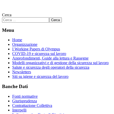
Cerca
Cerca
Menu
Home
Organizzazione
I Working Papers di Olympus
COVID-19 e sicurezza sul lavoro
Approfondimenti, Guide alla lettura e Rassegne
Modelli organizzativi e di gestione della sicurezza sul lavoro
Salute e sicurezza degli operatori della sicurezza
Newsletters
Siti su igiene e sicurezza del lavoro
Banche Dati
Fonti normative
Giurisprudenza
Contrattazione Collettiva
Interpelli