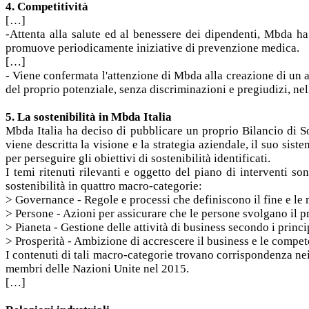
4. Competitività
[…]
-Attenta alla salute ed al benessere dei dipendenti, Mbda ha 
promuove periodicamente iniziative di prevenzione medica.
[…]
- Viene confermata l'attenzione di Mbda alla creazione di un am
del proprio potenziale, senza discriminazioni e pregiudizi, nel
5. La sostenibilità in Mbda Italia
Mbda Italia ha deciso di pubblicare un proprio Bilancio di S
viene descritta la visione e la strategia aziendale, il suo sis
per perseguire gli obiettivi di sostenibilità identificati.
I temi ritenuti rilevanti e oggetto del piano di interventi 
sostenibilità in quattro macro-categorie:
> Governance - Regole e processi che definiscono il fine e le 
> Persone - Azioni per assicurare che le persone svolgano il pr
> Pianeta - Gestione delle attività di business secondo i prin
> Prosperità - Ambizione di accrescere il business e le compe
I contenuti di tali macro-categorie trovano corrispondenza ne
membri delle Nazioni Unite nel 2015.
[…]