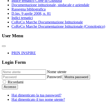
Indice tematico Corte di Giustizia
Documentazione istituzionale, sindacale e aziendale
Rassegna bibliografica
D.lgs. 9 aprile 2008, n. 81
Indici tematici
CoReCo Marche Documentazione Istituzionale
CoReCo Marche Documentazione Istituzionale (Cronologico)
User Menu
PRIN INSPIRE
Login Form
Nome utente
Password
Mostra password
Ricordami
Accesso
Hai dimenticato la tua password?
Hai dimenticato il tuo nome utente?