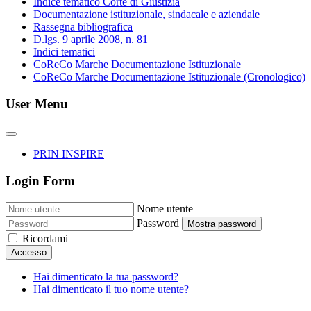
Indice tematico Corte di Giustizia
Documentazione istituzionale, sindacale e aziendale
Rassegna bibliografica
D.lgs. 9 aprile 2008, n. 81
Indici tematici
CoReCo Marche Documentazione Istituzionale
CoReCo Marche Documentazione Istituzionale (Cronologico)
User Menu
PRIN INSPIRE
Login Form
Nome utente
Password
Mostra password
Ricordami
Accesso
Hai dimenticato la tua password?
Hai dimenticato il tuo nome utente?