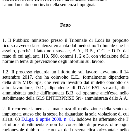
l'annullamento con rinvio della sentenza impugnata
Fatto
1. Il Pubblico ministero presso il Tribunale di Lodi ha proposto
ricorso avverso la sentenza emanata dal medesimo Tribunale che ha
assolto, perché il fatto non sussiste, A.A., B.B., C.C. e D.D. dal
reato di cui agli artt. 113, 590, commi 1, 2 e 3, con violazione delle
norme in tema di prevenzione degli infortuni sul lavoro.
1.2. Il processo riguarda un infortunio sul lavoro, avvenuto il 14
settembre 2017, che ha coinvolto E.E., formalmente dipendente
della ditta MDS Spa, che veniva investito dal muletto condotto da
altro lavoratore, D.D., dipendente di ITALGEST s.c.a.r.l., ditta
amministrata anche dall'imputata B.B. ed operante anch'essa nello
stabilimento della GLS ENTERPRISE Srl - amministrata dallo A.A.
2. Il ricorrente lamenta la mancanza di motivazione della sentenza
impugnata atteso che la stessa ha riguardato la sola violazione di cui
all'art. 63
D.Lgs. 9 aprile 2008, n. 81
, laddove ha affermato che I'
istruttoria dibattimentale non ha consentito di provare, oltre ogni
ragionevole dubbio, la carenza della segnaletica orizzontale nello