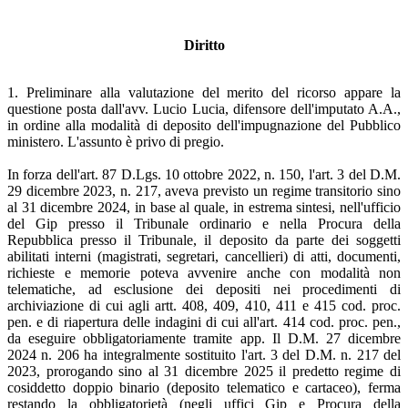
Diritto
1. Preliminare alla valutazione del merito del ricorso appare la
questione posta dall'avv. Lucio Lucia, difensore dell'imputato A.A.,
in ordine alla modalità di deposito dell'impugnazione del Pubblico
ministero. L'assunto è privo di pregio.
In forza dell'art. 87 D.Lgs. 10 ottobre 2022, n. 150, l'art. 3 del D.M.
29 dicembre 2023, n. 217, aveva previsto un regime transitorio sino
al 31 dicembre 2024, in base al quale, in estrema sintesi, nell'ufficio
del Gip presso il Tribunale ordinario e nella Procura della
Repubblica presso il Tribunale, il deposito da parte dei soggetti
abilitati interni (magistrati, segretari, cancellieri) di atti, documenti,
richieste e memorie poteva avvenire anche con modalità non
telematiche, ad esclusione dei depositi nei procedimenti di
archiviazione di cui agli artt. 408, 409, 410, 411 e 415 cod. proc.
pen. e di riapertura delle indagini di cui all'art. 414 cod. proc. pen.,
da eseguire obbligatoriamente tramite app. Il D.M. 27 dicembre
2024 n. 206 ha integralmente sostituito l'art. 3 del D.M. n. 217 del
2023, prorogando sino al 31 dicembre 2025 il predetto regime di
cosiddetto doppio binario (deposito telematico e cartaceo), ferma
restando la obbligatorietà (negli uffici Gip e Procura della