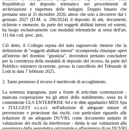
Repubblica) del deposito telematico nei procedimenti di
archiviazione e riapertura delle indagini. Doppio binario che
permane sino al 31 dicembre 2026, atteso che solo a decorrere dal 1
gennaio 2027 (D.M. n. 206/2024) il deposito di atti, documenti,
richieste e memorie, da parte dei soggetti abilitati interni ed esterni,
ha luogo esclusivamente con modalità telematiche ai sensi dell'art.
111-bis cod. proc. pen.
Ciò detto, il Collegio reputa del tutto ragionevole ritenere che la
definizione di "soggetti abilitati interni" ricomprenda chiunque operi
all'interno del dominio "giustizia", dovendosi pertanto concludere
per la correttezza della modalità di deposito del ricorso, da parte del
Pubblico ministero ricorrente, presso la cancelleria del Tribunale di
Lodi in data 7 febbraio 2025.
2. Tanto premesso il ricorso è meritevole di accoglimento.
La sentenza impugnata, pure a fronte di articolate contestazioni -
mancata cooperazione tra gli attori dello stabilimento, ossia tra il
committente GLS ENTERPRISE Srl e le ditte appaltatrici MDS Spa
e ITALGEST s.c.a.r.l. nell'adozione di adeguate misure di
prevenzione e protezione dai rischi, con particolare riguardo alle
redazione di un adeguato DUVRI, come documento unitario di
valutazione dei rischi da interferenze - limita le sue valutazioni alla
sussistenza della segnaletica orizzontale e all'esistenza di un DUVRI