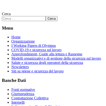
Cerca
Cerca
Menu
Home
Organizzazione
I Working Papers di Olympus
COVID-19 e sicurezza sul lavoro
Approfondimenti, Guide alla lettura e Rassegne
Modelli organizzativi e di gestione della sicurezza sul lavoro
Salute e sicurezza degli operatori della sicurezza
Newsletters
Siti su igiene e sicurezza del lavoro
Banche Dati
Fonti normative
Giurisprudenza
Contrattazione Collettiva
Interpelli