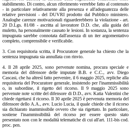
stabilimento. Di contro, alcun riferimento verrebbe fatto al contenuto
- in particolare relativamente alla presenza e all'adeguatezza delle
relative previsioni - del DUVRI prodotto dal Pubblico ministero.
Analoghe carenze motivazionali riguarderebbero la violazione - art.
20 D.Lgs. 81/08 - ascritta al lavoratore D.D. che, alla guida del
muletto, ha personalmente causato le lesioni. In sostanza, la sentenza
impugnata sarebbe connotata dall'assenza di un iter argomentativo
completo, comprensibile e verificabile.
3. Con requisitoria scritta, il Procuratore generale ha chiesto che la
sentenza impugnata sia annullata con rinvio.
4. Il 28 aprile 2025, sono pervenute nomina, procura speciale e
memoria del difensore delle imputate B.B. e C.C., avv. Diego
Cascasi, che ha altresì fatto pervenire, il 6 maggio 2025, repliche alla
requisitoria del Procuratore generale, insistendo per l'inammissibilità
o, in subordine, il rigetto del ricorso. Il 9 maggio 2025 sono
pervenute note scritte del difensore di D.D., avv. Katia Valentini che
chiede rigettarsi il ricorso. Il 30 aprile 2025 è pervenuta memoria del
difensore dello A.A., avv. Lucio Lucia, il quale chiede che il ricorso
sia dichiarato inammissibile ovvero che sia rigettato. In particolare,
sostiene l'inammissibilità del ricorso per essere questo stato
presentato non con le modalità telematiche di cui all'art. 111-bis cod.
proc. pen.