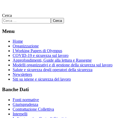
Cerca
Cerca
Menu
Home
Organizzazione
I Working Papers di Olympus
COVID-19 e sicurezza sul lavoro
Approfondimenti, Guide alla lettura e Rassegne
Modelli organizzativi e di gestione della sicurezza sul lavoro
Salute e sicurezza degli operatori della sicurezza
Newsletters
Siti su igiene e sicurezza del lavoro
Banche Dati
Fonti normative
Giurisprudenza
Contrattazione Collettiva
Interpelli