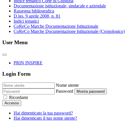
Indice tematico Corte di Giustizia
Documentazione istituzionale, sindacale e aziendale
Rassegna bibliografica
D.lgs. 9 aprile 2008, n. 81
Indici tematici
CoReCo Marche Documentazione Istituzionale
CoReCo Marche Documentazione Istituzionale (Cronologico)
User Menu
PRIN INSPIRE
Login Form
Nome utente
Password
Mostra password
Ricordami
Accesso
Hai dimenticato la tua password?
Hai dimenticato il tuo nome utente?