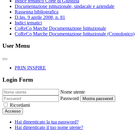
Indice tematico Corte di Giustizia
Documentazione istituzionale, sindacale e aziendale
Rassegna bibliografica
D.lgs. 9 aprile 2008, n. 81
Indici tematici
CoReCo Marche Documentazione Istituzionale
CoReCo Marche Documentazione Istituzionale (Cronologico)
User Menu
PRIN INSPIRE
Login Form
Nome utente
Password
Mostra password
Ricordami
Accesso
Hai dimenticato la tua password?
Hai dimenticato il tuo nome utente?