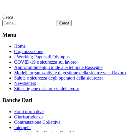
Cerca
Cerca
Menu
Home
Organizzazione
I Working Papers di Olympus
COVID-19 e sicurezza sul lavoro
Approfondimenti, Guide alla lettura e Rassegne
Modelli organizzativi e di gestione della sicurezza sul lavoro
Salute e sicurezza degli operatori della sicurezza
Newsletters
Siti su igiene e sicurezza del lavoro
Banche Dati
Fonti normative
Giurisprudenza
Contrattazione Collettiva
Interpelli