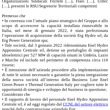
Organizzazioni Sindacali Filctem […], Flaei […], Uiltec
[…], presenti le RSU/Segreterie Territoriali competenti
Premesso che
• In coerenza con l’attuale piano strategico del Gruppo e allo
scopo di accrescere la capacità installata rinnovabile in
Italia, nel mese di gennaio 2022, è stata perfezionata
l’operazione di acquisizione della società Erg Hydro srl, da
Erg Power Generation spa;
• Tale società, dal 3 gennaio 2022 ridenominata Enel Hydro
Appennino Centrale srl, detiene un portafoglio di impianti
idroelettrici per 527 MW di capacità situati in Umbria, Lazio
e Marche ed include nel perimetro di competenza circa 110
risorse;
• È intenzione dell’azienda procedere alla implementazione
di tutte le azioni necessarie a garantire la piena integrazione
della nuova società all’interno della Business Line Enel
Green Power e Thermal Generation Italy per cogliere tutte le
opportunità di sinergia e sviluppo del business in questione;
Considerato che
• Il rapporto di lavoro del personale Enel Hydro Appennino
Centrale srl, è ad oggi regolato dal
CCNL del settore elettrico
nonché dalla contrattazione aziendale Erg;