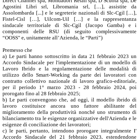
Direct Channel spa, Mondadori Retail spa, D Scuola spa, De
Agostini Libri srl, Libromania srl, […], assistite da
Assolombarda [...] e le segreterie nazionali di Slc-Cgil […],
Fistel-Cisl […], Uilcom-Uil […] e la rappresentanza
sindacale territoriale di Slc-Cgil (Jacopo Gamba) e i
componenti delle RSU (di seguito complessivamente
“OOSS" e, unitamente all’Azienda, le “Parti”)
Premesso che
a) Le parti hanno sottoscritto in data 21 febbraio 2023 un
Accordo Sindacale per l'implementazione di un modello di
Lavoro Ibrido e la regolamentazione delle modalità di
utilizzo dello Smart-Working da parte dei lavoratori con
contratto collettivo nazionale di lavoro grafico-editoriale,
per il periodo 1° marzo 2023 - 28 febbraio 2024, poi
prorogato fino al 28 febbraio 2025;
b) Le parti convengono che, ad oggi, il modello ibrido di
lavoro costituisce ancora uno fattore abilitante del
miglioramento della produttività nonché uno strumento di
bilanciamento tra le esigenze organizzative dell'Azienda e le
esigenze di conciliazione dei lavoratori;
c) le parti, pertanto, intendono prorogare integralmente I'
Accordo Sindacale del 21 febbraio 2023, estendendone