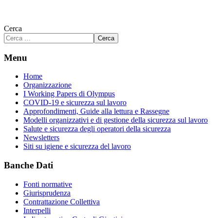
Cerca
Cerca
Menu
Home
Organizzazione
I Working Papers di Olympus
COVID-19 e sicurezza sul lavoro
Approfondimenti, Guide alla lettura e Rassegne
Modelli organizzativi e di gestione della sicurezza sul lavoro
Salute e sicurezza degli operatori della sicurezza
Newsletters
Siti su igiene e sicurezza del lavoro
Banche Dati
Fonti normative
Giurisprudenza
Contrattazione Collettiva
Interpelli