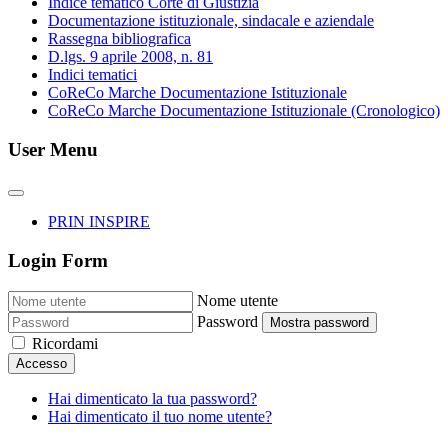
Indice tematico Corte di Giustizia
Documentazione istituzionale, sindacale e aziendale
Rassegna bibliografica
D.lgs. 9 aprile 2008, n. 81
Indici tematici
CoReCo Marche Documentazione Istituzionale
CoReCo Marche Documentazione Istituzionale (Cronologico)
User Menu
PRIN INSPIRE
Login Form
Nome utente
Password
Mostra password
Ricordami
Accesso
Hai dimenticato la tua password?
Hai dimenticato il tuo nome utente?