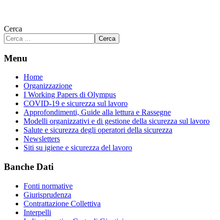
Cerca
Cerca
Menu
Home
Organizzazione
I Working Papers di Olympus
COVID-19 e sicurezza sul lavoro
Approfondimenti, Guide alla lettura e Rassegne
Modelli organizzativi e di gestione della sicurezza sul lavoro
Salute e sicurezza degli operatori della sicurezza
Newsletters
Siti su igiene e sicurezza del lavoro
Banche Dati
Fonti normative
Giurisprudenza
Contrattazione Collettiva
Interpelli