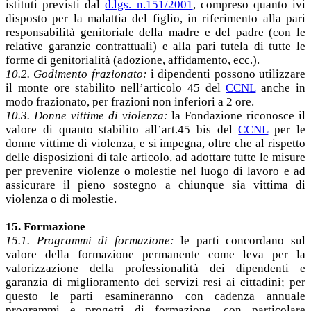
istituti previsti dal
d.lgs. n.151/2001
, compreso quanto ivi
disposto per la malattia del figlio, in riferimento alla pari
responsabilità genitoriale della madre e del padre (con le
relative garanzie contrattuali) e alla pari tutela di tutte le
forme di genitorialità (adozione, affidamento, ecc.).
10.2. Godimento frazionato:
i dipendenti possono utilizzare
il monte ore stabilito nell’articolo 45 del
CCNL
anche in
modo frazionato, per frazioni non inferiori a 2 ore.
10.3. Donne vittime di violenza:
la Fondazione riconosce il
valore di quanto stabilito all’art.45 bis del
CCNL
per le
donne vittime di violenza, e si impegna, oltre che al rispetto
delle disposizioni di tale articolo, ad adottare tutte le misure
per prevenire violenze o molestie nel luogo di lavoro e ad
assicurare il pieno sostegno a chiunque sia vittima di
violenza o di molestie.
15. Formazione
15.1. Programmi di formazione:
le parti concordano sul
valore della formazione permanente come leva per la
valorizzazione della professionalità dei dipendenti e
garanzia di miglioramento dei servizi resi ai cittadini; per
questo le parti esamineranno con cadenza annuale
programmi e progetti di formazione, con particolare