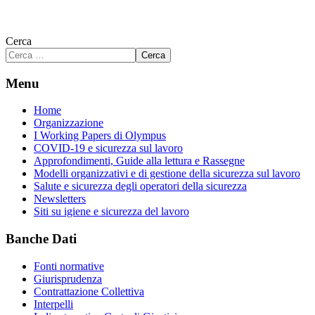
Cerca
Cerca
Menu
Home
Organizzazione
I Working Papers di Olympus
COVID-19 e sicurezza sul lavoro
Approfondimenti, Guide alla lettura e Rassegne
Modelli organizzativi e di gestione della sicurezza sul lavoro
Salute e sicurezza degli operatori della sicurezza
Newsletters
Siti su igiene e sicurezza del lavoro
Banche Dati
Fonti normative
Giurisprudenza
Contrattazione Collettiva
Interpelli