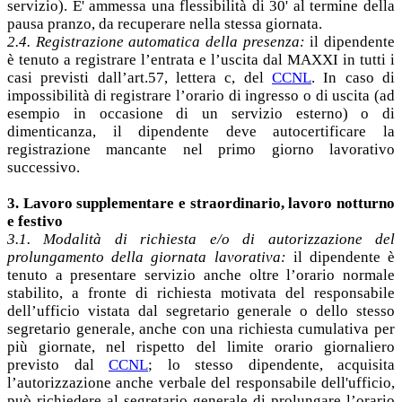
servizio). E' ammessa una flessibilità di 30' al termine della
pausa pranzo, da recuperare nella stessa giornata.
2.4. Registrazione automatica della presenza:
il dipendente
è tenuto a registrare l’entrata e l’uscita dal MAXXI in tutti i
casi previsti dall’art.57, lettera c, del
CCNL
. In caso di
impossibilità di registrare l’orario di ingresso o di uscita (ad
esempio in occasione di un servizio esterno) o di
dimenticanza, il dipendente deve autocertificare la
registrazione mancante nel primo giorno lavorativo
successivo.
3. Lavoro supplementare e straordinario, lavoro notturno
e festivo
3.1. Modalità di richiesta e/o di autorizzazione del
prolungamento della giornata lavorativa:
il dipendente è
tenuto a presentare servizio anche oltre l’orario normale
stabilito, a fronte di richiesta motivata del responsabile
dell’ufficio vistata dal segretario generale o dello stesso
segretario generale, anche con una richiesta cumulativa per
più giornate, nel rispetto del limite orario giornaliero
previsto dal
CCNL
; lo stesso dipendente, acquisita
l’autorizzazione anche verbale del responsabile dell'ufficio,
può richiedere al segretario generale di prolungare l’orario