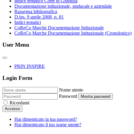
Indice tematico Corte di Giustizia
Documentazione istituzionale, sindacale e aziendale
Rassegna bibliografica
D.lgs. 9 aprile 2008, n. 81
Indici tematici
CoReCo Marche Documentazione Istituzionale
CoReCo Marche Documentazione Istituzionale (Cronologico)
User Menu
PRIN INSPIRE
Login Form
Nome utente
Password
Mostra password
Ricordami
Accesso
Hai dimenticato la tua password?
Hai dimenticato il tuo nome utente?