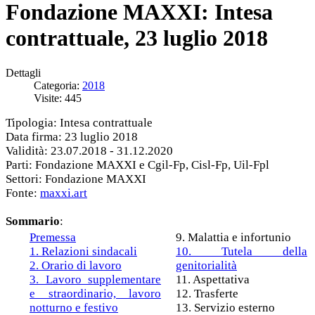
Fondazione MAXXI: Intesa
contrattuale, 23 luglio 2018
Dettagli
Categoria:
2018
Visite: 445
Tipologia: Intesa contrattuale
Data firma: 23 luglio 2018
Validità: 23.07.2018 - 31.12.2020
Parti: Fondazione MAXXI e Cgil-Fp, Cisl-Fp, Uil-Fpl
Settori: Fondazione MAXXI
Fonte:
maxxi.art
Sommario
:
Premessa
9. Malattia e infortunio
1. Relazioni sindacali
10. Tutela della
2. Orario di lavoro
genitorialità
3. Lavoro supplementare
11. Aspettativa
e straordinario, lavoro
12. Trasferte
notturno e festivo
13. Servizio esterno