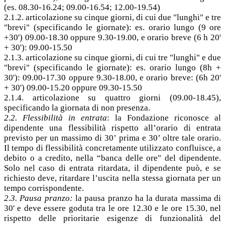
(es. 08.30-16.24; 09.00-16.54; 12.00-19.54)
2.1.2. articolazione su cinque giorni, di cui due "lunghi" e tre
"brevi" (specificando le giornate): es. orario lungo (9 ore
+30') 09.00-18.30 oppure 9.30-19.00, e orario breve (6 h 20'
+ 30'): 09.00-15.50
2.1.3. articolazione su cinque giorni, di cui tre "lunghi" e due
"brevi" (specificando le giornate): es. orario lungo (8h +
30'): 09.00-17.30 oppure 9.30-18.00, e orario breve: (6h 20'
+ 30') 09.00-15.20 oppure 09.30-15.50
2.1.4. articolazione su quattro giorni (09.00-18.45),
specificando la giornata di non presenza.
2.2. Flessibilità in entrata
: la Fondazione riconosce al
dipendente una flessibilità rispetto all’orario di entrata
previsto per un massimo di 30’ prima e 30’ oltre tale orario.
Il tempo di flessibilità concretamente utilizzato confluisce, a
debito o a credito, nella “banca delle ore" del dipendente.
Solo nel caso di entrata ritardata, il dipendente può, e se
richiesto deve, ritardare l’uscita nella stessa giornata per un
tempo corrispondente.
2.3. Pausa pranzo:
la pausa pranzo ha la durata massima di
30' e deve essere goduta tra le ore 12.30 e le ore 15.30, nel
rispetto delle prioritarie esigenze di funzionalità del