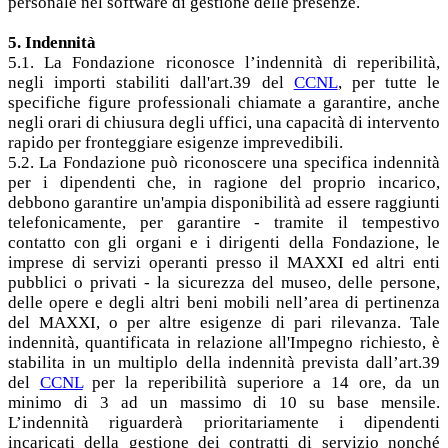
personale nel software di gestione delle presenze.
5. Indennità
5.1. La Fondazione riconosce l’indennità di reperibilità,
negli importi stabiliti dall'art.39 del
CCNL
, per tutte le
specifiche figure professionali chiamate a garantire, anche
negli orari di chiusura degli uffici, una capacità di intervento
rapido per fronteggiare esigenze imprevedibili.
5.2. La Fondazione può riconoscere una specifica indennità
per i dipendenti che, in ragione del proprio incarico,
debbono garantire un'ampia disponibilità ad essere raggiunti
telefonicamente, per garantire - tramite il tempestivo
contatto con gli organi e i dirigenti della Fondazione, le
imprese di servizi operanti presso il MAXXI ed altri enti
pubblici o privati - la sicurezza del museo, delle persone,
delle opere e degli altri beni mobili nell’area di pertinenza
del MAXXI, o per altre esigenze di pari rilevanza. Tale
indennità, quantificata in relazione all'Impegno richiesto, è
stabilita in un multiplo della indennità prevista dall’art.39
del
CCNL
per la reperibilità superiore a 14 ore, da un
minimo di 3 ad un massimo di 10 su base mensile.
L’indennità riguarderà prioritariamente i dipendenti
incaricati della gestione dei contratti di servizio nonché