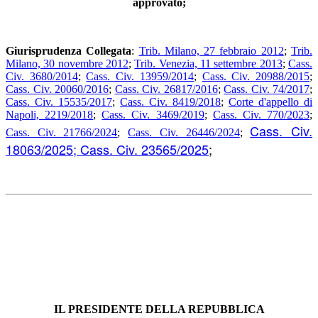
approvato;
Giurisprudenza Collegata
:
Trib. Milano, 27 febbraio 2012
;
Trib.
Milano, 30 novembre 2012
;
Trib. Venezia, 11 settembre 2013
;
Cass.
Civ. 3680/2014
;
Cass. Civ. 13959/2014
;
Cass. Civ. 20988/2015
;
Cass. Civ. 20060/2016
;
Cass. Civ. 26817/2016
;
Cass. Civ. 74/2017
;
Cass. Civ. 15535/2017
;
Cass. Civ. 8419/2018
;
Corte d'appello di
Napoli, 2219/2018
;
Cass. Civ. 3469/2019
;
Cass. Civ. 770/2023
;
Cass. Civ.
Cass. Civ. 21766/2024
;
Cass. Civ. 26446/2024
;
18063/2025;
Cass. Civ. 23565/2025
;
IL PRESIDENTE DELLA REPUBBLICA