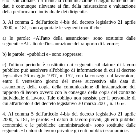
sito istituzionale. La mancata comunicazione o aggiornamento dei
dati è comunque rilevante ai fini della misurazione e valutazione
della performance individuale dei dirigenti».
3. Al comma 2 dell'articolo 4-bis del decreto legislativo 21 aprile
2000, n. 181, sono apportate le seguenti modifiche:
a) le parole: «All'atto della assunzione» sono sostituite dalle
seguenti: «All'atto dell'instaurazione del rapporto di lavoro»;
b) le parole: «pubblici e» sono soppresse;
c) l'ultimo periodo è sostituito dai seguenti: «il datore di lavoro
pubblico può assolvere all'obbligo di informazione di cui al decreto
legislativo 26 maggio 1997, n. 152, con la consegna al lavoratore,
entro il ventesimo giorno del mese successivo alla data di
assunzione, della copia della comunicazione di instaurazione del
rapporto di lavoro ovvero con la consegna della copia del contratto
individuale di lavoro. Tale obbligo non sussiste per il personale di
cui all'articolo 3 del decreto legislativo 30 marzo 2001, n. 165».
4. Al comma 5 dell'articolo 4-bis del decreto legislativo 21 aprile
2000, n. 181, le parole: «I datori di lavoro privati, gli enti pubblici
economici e le pubbliche amministrazioni» sono sostituite dalle
seguenti: «I datori di lavoro privati e gli enti pubblici economici».