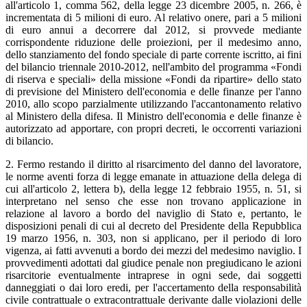
all'articolo 1, comma 562, della legge 23 dicembre 2005, n. 266, è
incrementata di 5 milioni di euro. Al relativo onere, pari a 5 milioni
di euro annui a decorrere dal 2012, si provvede mediante
corrispondente riduzione delle proiezioni, per il medesimo anno,
dello stanziamento del fondo speciale di parte corrente iscritto, ai fini
del bilancio triennale 2010-2012, nell'ambito del programma «Fondi
di riserva e speciali» della missione «Fondi da ripartire» dello stato
di previsione del Ministero dell'economia e delle finanze per l'anno
2010, allo scopo parzialmente utilizzando l'accantonamento relativo
al Ministero della difesa. Il Ministro dell'economia e delle finanze è
autorizzato ad apportare, con propri decreti, le occorrenti variazioni
di bilancio.
2. Fermo restando il diritto al risarcimento del danno del lavoratore,
le norme aventi forza di legge emanate in attuazione della delega di
cui all'articolo 2, lettera b), della legge 12 febbraio 1955, n. 51, si
interpretano nel senso che esse non trovano applicazione in
relazione al lavoro a bordo del naviglio di Stato e, pertanto, le
disposizioni penali di cui al decreto del Presidente della Repubblica
19 marzo 1956, n. 303, non si applicano, per il periodo di loro
vigenza, ai fatti avvenuti a bordo dei mezzi del medesimo naviglio. I
provvedimenti adottati dal giudice penale non pregiudicano le azioni
risarcitorie eventualmente intraprese in ogni sede, dai soggetti
danneggiati o dai loro eredi, per l'accertamento della responsabilità
civile contrattuale o extracontrattuale derivante dalle violazioni delle