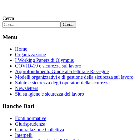
Cerca
Cerca
Menu
Home
Organizzazione
I Working Papers di Olympus
COVID-19 e sicurezza sul lavoro
Approfondimenti, Guide alla lettura e Rassegne
Modelli organizzativi e di gestione della sicurezza sul lavoro
Salute e sicurezza degli operatori della sicurezza
Newsletters
Siti su igiene e sicurezza del lavoro
Banche Dati
Fonti normative
Giurisprudenza
Contrattazione Collettiva
Interpelli