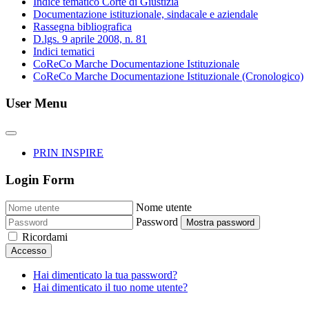
Indice tematico Corte di Giustizia
Documentazione istituzionale, sindacale e aziendale
Rassegna bibliografica
D.lgs. 9 aprile 2008, n. 81
Indici tematici
CoReCo Marche Documentazione Istituzionale
CoReCo Marche Documentazione Istituzionale (Cronologico)
User Menu
PRIN INSPIRE
Login Form
Nome utente
Password
Mostra password
Ricordami
Accesso
Hai dimenticato la tua password?
Hai dimenticato il tuo nome utente?