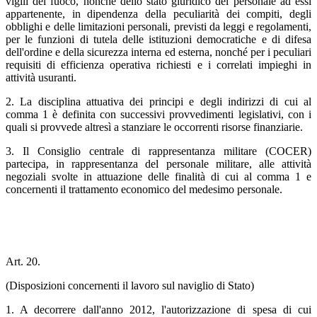
vigili del fuoco, nonché dello stato giuridico del personale ad essi
appartenente, in dipendenza della peculiarità dei compiti, degli
obblighi e delle limitazioni personali, previsti da leggi e regolamenti,
per le funzioni di tutela delle istituzioni democratiche e di difesa
dell'ordine e della sicurezza interna ed esterna, nonché per i peculiari
requisiti di efficienza operativa richiesti e i correlati impieghi in
attività usuranti.
2. La disciplina attuativa dei principi e degli indirizzi di cui al
comma 1 è definita con successivi provvedimenti legislativi, con i
quali si provvede altresì a stanziare le occorrenti risorse finanziarie.
3. Il Consiglio centrale di rappresentanza militare (COCER)
partecipa, in rappresentanza del personale militare, alle attività
negoziali svolte in attuazione delle finalità di cui al comma 1 e
concernenti il trattamento economico del medesimo personale.
Art. 20.
(Disposizioni concernenti il lavoro sul naviglio di Stato)
1. A decorrere dall'anno 2012, l'autorizzazione di spesa di cui