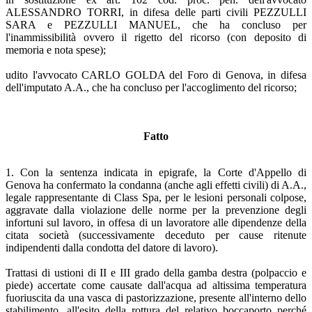
ALESSANDRO TORRI, in difesa delle parti civili PEZZULLI
SARA e PEZZULLI MANUEL, che ha concluso per
l'inammissibilità ovvero il rigetto del ricorso (con deposito di
memoria e nota spese);
udito l'avvocato CARLO GOLDA del Foro di Genova, in difesa
dell'imputato A.A., che ha concluso per l'accoglimento del ricorso;
Fatto
1. Con la sentenza indicata in epigrafe, la Corte d'Appello di
Genova ha confermato la condanna (anche agli effetti civili) di A.A.,
legale rappresentante di Class Spa, per le lesioni personali colpose,
aggravate dalla violazione delle norme per la prevenzione degli
infortuni sul lavoro, in offesa di un lavoratore alle dipendenze della
citata società (successivamente deceduto per cause ritenute
indipendenti dalla condotta del datore di lavoro).
Trattasi di ustioni di II e III grado della gamba destra (polpaccio e
piede) accertate come causate dall'acqua ad altissima temperatura
fuoriuscita da una vasca di pastorizzazione, presente all'interno dello
stabilimento, all'esito della rottura del relativo boccaporto perché