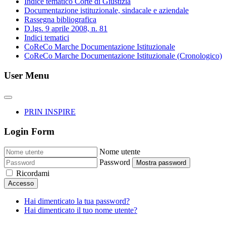
Indice tematico Corte di Giustizia
Documentazione istituzionale, sindacale e aziendale
Rassegna bibliografica
D.lgs. 9 aprile 2008, n. 81
Indici tematici
CoReCo Marche Documentazione Istituzionale
CoReCo Marche Documentazione Istituzionale (Cronologico)
User Menu
PRIN INSPIRE
Login Form
Nome utente
Password
Mostra password
Ricordami
Accesso
Hai dimenticato la tua password?
Hai dimenticato il tuo nome utente?