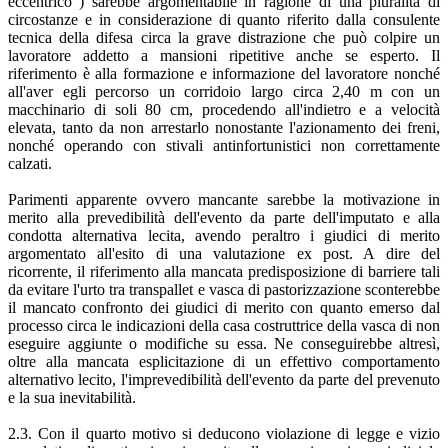
eccentrico") sarebbe argomentabile in ragione di una pluralità di
circostanze e in considerazione di quanto riferito dalla consulente
tecnica della difesa circa la grave distrazione che può colpire un
lavoratore addetto a mansioni ripetitive anche se esperto. Il
riferimento è alla formazione e informazione del lavoratore nonché
all'aver egli percorso un corridoio largo circa 2,40 m con un
macchinario di soli 80 cm, procedendo all'indietro e a velocità
elevata, tanto da non arrestarlo nonostante l'azionamento dei freni,
nonché operando con stivali antinfortunistici non correttamente
calzati.
Parimenti apparente ovvero mancante sarebbe la motivazione in
merito alla prevedibilità dell'evento da parte dell'imputato e alla
condotta alternativa lecita, avendo peraltro i giudici di merito
argomentato all'esito di una valutazione ex post. A dire del
ricorrente, il riferimento alla mancata predisposizione di barriere tali
da evitare l'urto tra transpallet e vasca di pastorizzazione sconterebbe
il mancato confronto dei giudici di merito con quanto emerso dal
processo circa le indicazioni della casa costruttrice della vasca di non
eseguire aggiunte o modifiche su essa. Ne conseguirebbe altresì,
oltre alla mancata esplicitazione di un effettivo comportamento
alternativo lecito, l'imprevedibilità dell'evento da parte del prevenuto
e la sua inevitabilità.
2.3. Con il quarto motivo si deducono violazione di legge e vizio