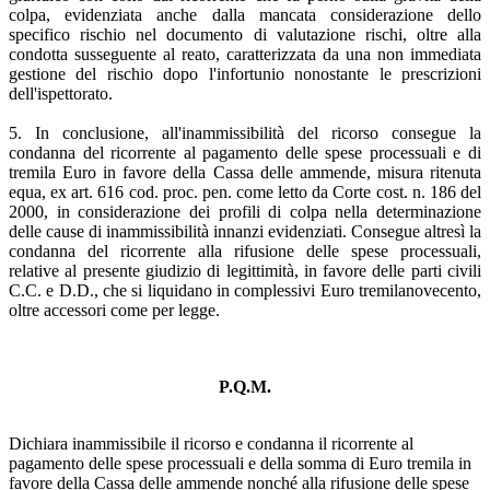
colpa, evidenziata anche dalla mancata considerazione dello
specifico rischio nel documento di valutazione rischi, oltre alla
condotta susseguente al reato, caratterizzata da una non immediata
gestione del rischio dopo l'infortunio nonostante le prescrizioni
dell'ispettorato.
5. In conclusione, all'inammissibilità del ricorso consegue la
condanna del ricorrente al pagamento delle spese processuali e di
tremila Euro in favore della Cassa delle ammende, misura ritenuta
equa, ex art. 616 cod. proc. pen. come letto da Corte cost. n. 186 del
2000, in considerazione dei profili di colpa nella determinazione
delle cause di inammissibilità innanzi evidenziati. Consegue altresì la
condanna del ricorrente alla rifusione delle spese processuali,
relative al presente giudizio di legittimità, in favore delle parti civili
C.C. e D.D., che si liquidano in complessivi Euro tremilanovecento,
oltre accessori come per legge.
P.Q.M.
Dichiara inammissibile il ricorso e condanna il ricorrente al
pagamento delle spese processuali e della somma di Euro tremila in
favore della Cassa delle ammende nonché alla rifusione delle spese