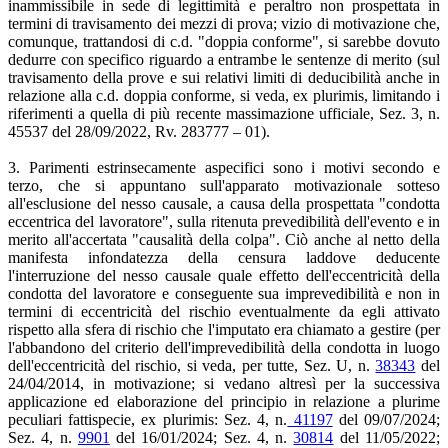
inammissibile in sede di legittimità e peraltro non prospettata in
termini di travisamento dei mezzi di prova; vizio di motivazione che,
comunque, trattandosi di c.d. "doppia conforme", si sarebbe dovuto
dedurre con specifico riguardo a entrambe le sentenze di merito (sul
travisamento della prove e sui relativi limiti di deducibilità anche in
relazione alla c.d. doppia conforme, si veda, ex plurimis, limitando i
riferimenti a quella di più recente massimazione ufficiale, Sez. 3, n.
45537 del 28/09/2022, Rv. 283777 – 01).
3. Parimenti estrinsecamente aspecifici sono i motivi secondo e
terzo, che si appuntano sull'apparato motivazionale sotteso
all'esclusione del nesso causale, a causa della prospettata "condotta
eccentrica del lavoratore", sulla ritenuta prevedibilità dell'evento e in
merito all'accertata "causalità della colpa". Ciò anche al netto della
manifesta infondatezza della censura laddove deducente
l'interruzione del nesso causale quale effetto dell'eccentricità della
condotta del lavoratore e conseguente sua imprevedibilità e non in
termini di eccentricità del rischio eventualmente da egli attivato
rispetto alla sfera di rischio che l'imputato era chiamato a gestire (per
l'abbandono del criterio dell'imprevedibilità della condotta in luogo
dell'eccentricità del rischio, si veda, per tutte, Sez. U, n.
38343
del
24/04/2014, in motivazione; si vedano altresì per la successiva
applicazione ed elaborazione del principio in relazione a plurime
peculiari fattispecie, ex plurimis: Sez. 4, n.
41197
del 09/07/2024;
Sez. 4, n.
9901
del 16/01/2024; Sez. 4, n.
30814
del 11/05/2022;