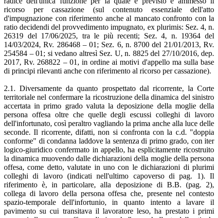
radice dell'unica funzione per la quale è previsto e ammesso il
ricorso per cassazione (sul contenuto essenziale dell'atto
d'impugnazione con riferimento anche al mancato confronto con la
ratio decidendi del provvedimento impugnato, ex plurimis: Sez. 4, n.
26319 del 17/06/2025, tra le più recenti; Sez. 4, n. 19364 del
14/03/2024, Rv. 286468 – 01; Sez. 6, n. 8700 del 21/01/2013, Rv.
254584 – 01; si vedano altresì Sez. U, n. 8825 del 27/10/2016, dep.
2017, Rv. 268822 – 01, in ordine ai motivi d'appello ma sulla base
di principi rilevanti anche con riferimento al ricorso per cassazione).
2.1. Diversamente da quanto prospettato dal ricorrente, la Corte
territoriale nel confermare la ricostruzione della dinamica del sinistro
accertata in primo grado valuta la deposizione della moglie della
persona offesa oltre che quelle degli escussi colleghi di lavoro
dell'infortunato, così peraltro vagliando la prima anche alla luce delle
seconde. Il ricorrente, difatti, non si confronta con la c.d. "doppia
conforme" di condanna laddove la sentenza di primo grado, con iter
logico-giuridico confermato in appello, ha esplicitamente ricostruito
la dinamica muovendo dalle dichiarazioni della moglie della persona
offesa, come detto, valutate in uno con le dichiarazioni di plurimi
colleghi di lavoro (indicati nell'ultimo capoverso di pag. 1). Il
riferimento è, in particolare, alla deposizione di B.B. (pag. 2),
collega di lavoro della persona offesa che, presente nel contesto
spazio-temporale dell'infortunio, in quanto intento a lavare il
pavimento su cui transitava il lavoratore leso, ha prestato i primi