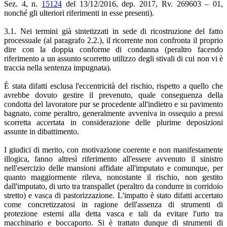
Sez. 4, n.
15124
del 13/12/2016, dep. 2017, Rv. 269603 – 01,
nonché gli ulteriori riferimenti in esse presenti).
3.1. Nei termini già sintetizzati in sede di ricostruzione del fatto
processuale (al paragrafo 2.2.), il ricorrente non confronta il proprio
dire con la doppia conforme di condanna (peraltro facendo
riferimento a un assunto scorretto utilizzo degli stivali di cui non vi è
traccia nella sentenza impugnata).
È stata difatti esclusa l'eccentricità del rischio, rispetto a quello che
avrebbe dovuto gestire il prevenuto, quale conseguenza della
condotta del lavoratore pur se procedente all'indietro e su pavimento
bagnato, come peraltro, generalmente avveniva in ossequio a pressi
scorretta accertata in considerazione delle plurime deposizioni
assunte in dibattimento.
I giudici di merito, con motivazione coerente e non manifestamente
illogica, fanno altresì riferimento all'essere avvenuto il sinistro
nell'esercizio delle mansioni affidate all'imputato e comunque, per
quanto maggiormente rileva, nonostante il rischio, non gestito
dall'imputato, di urto tra transpallet (peraltro da condurre in corridoio
stretto) e vasca di pastorizzazione. L'impatto è stato difatti accertato
come concretizzatosi in ragione dell'assenza di strumenti di
protezione esterni alla detta vasca e tali da evitare l'urto tra
macchinario e boccaporto. Si è trattato dunque di strumenti di