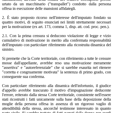
urtato da un macchinario ("transpallet") condotto dalla persona
offesa in esecuzione delle mansioni affidategli.
2. È stato proposto ricorso nell'interesse dell'imputato fondato su
quattro motivi, di seguito enunciati nei limiti strettamente necessari
per la motivazione (ex art. 173, comma 1, disp. att. cod. proc. pen.).
2.1. Con la prima censura si deducono violazione di legge e vizio
cumulativo di motivazione in merito alla confermata responsabilità
dell'imputato con particolare riferimento alla ricostruita dinamica del
sinistro.
Si premette che la Corte territoriale, con riferimento a tutte le censure
mosse dall'appellante, avrebbe reso una motivazione meramente
"assertiva" e "autoreferenziale" che si sarebbe esaurita nel ritenere
"corretta e congruamente motivata" la sentenza di primo grado, con
conseguente sua conferma.
Con particolare riferimento alla dinamica dell'infortunio, il giudice
d'appello avrebbe trascurato il motivo d'impugnazione deducente
l'errore, reiterato dalla stessa Corte territoriale, consistente nell'essere
stati ricostruiti i fatti unicamente sulla base della deposizione della
moglie della persona offesa in assenza di un rigoroso vaglio di
attendibilità della stessa, ancorché testimone interessato in quanto
parte civile. Si sarebbe trattato di fatti narrati dalla donna per averli