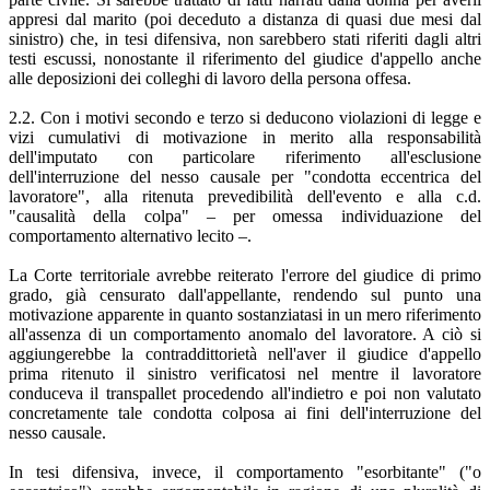
appresi dal marito (poi deceduto a distanza di quasi due mesi dal
sinistro) che, in tesi difensiva, non sarebbero stati riferiti dagli altri
testi escussi, nonostante il riferimento del giudice d'appello anche
alle deposizioni dei colleghi di lavoro della persona offesa.
2.2. Con i motivi secondo e terzo si deducono violazioni di legge e
vizi cumulativi di motivazione in merito alla responsabilità
dell'imputato con particolare riferimento all'esclusione
dell'interruzione del nesso causale per "condotta eccentrica del
lavoratore", alla ritenuta prevedibilità dell'evento e alla c.d.
"causalità della colpa" – per omessa individuazione del
comportamento alternativo lecito –.
La Corte territoriale avrebbe reiterato l'errore del giudice di primo
grado, già censurato dall'appellante, rendendo sul punto una
motivazione apparente in quanto sostanziatasi in un mero riferimento
all'assenza di un comportamento anomalo del lavoratore. A ciò si
aggiungerebbe la contraddittorietà nell'aver il giudice d'appello
prima ritenuto il sinistro verificatosi nel mentre il lavoratore
conduceva il transpallet procedendo all'indietro e poi non valutato
concretamente tale condotta colposa ai fini dell'interruzione del
nesso causale.
In tesi difensiva, invece, il comportamento "esorbitante" ("o