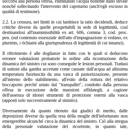
soccorsi alla persona offesa, eliminando l'acqua bollente dallo stivale
nonché sollecitando l'intervento del capoturno (anch'egli escusso in
qualità di testimone).
2.2. La censura, nei limiti in cui lambisce la ratio decidendi, deduce
critiche diverse da quelle prospettabili in sede di legittimità, così
destinandosi all'inammissibilità ex art. 606, comma 3, cod. proc.
pen. (sul contenuto essenziale dell'atto d'impugnazione si vedano, ex
plurimis, i richiami alla giurisprudenza di legittimità di cui innanzi).
Il riferimento è alle doglianze in fatto con le quali si deducono
erronee valutazioni probatorie in ordine alla ricostruzione della
dinamica del sinistro cui sono conseguite le lesioni personali. Trattasi
di ustioni alla gamba accertate come causate dall'acqua ad altissima
temperatura fuoriuscita da una vasca di pastorizzazione, presente
all'interno dello stabilimento, all'esito della rottura del relativo
boccaporto perché urtato dal "transpallet", condotto dalla persona
offesa in esecuzione delle mansioni affidategli, a cagione
dell'assenza di idonei strumenti di protezione esterni alla vasca
(apposti solo successivamente al sinistro).
Diversamente da quanto ritenuto dai giudici di merito, dalle
deposizioni diverse da quella resa della moglie dell'infortunato non
emergerebbe alcunché circa la dinamica del sinistro. Ciò alla stregua
della personale valutazione del ricorrente, in quanto tale,