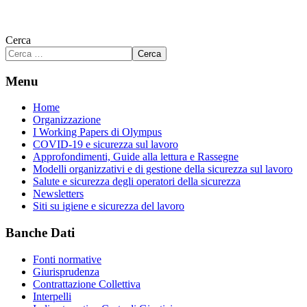
Cerca
Cerca
Menu
Home
Organizzazione
I Working Papers di Olympus
COVID-19 e sicurezza sul lavoro
Approfondimenti, Guide alla lettura e Rassegne
Modelli organizzativi e di gestione della sicurezza sul lavoro
Salute e sicurezza degli operatori della sicurezza
Newsletters
Siti su igiene e sicurezza del lavoro
Banche Dati
Fonti normative
Giurisprudenza
Contrattazione Collettiva
Interpelli