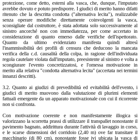
protezione, come detto, esterni alla vasca, che, dunque, l'imputato
avrebbe dovuto e potuto predisporre. I giudici di merito hanno difatti
ritenuto che la descritta condotta ("alternativa lecita"), realizzabile
senza operare modifiche direttamente coinvolgenti la vasca,
sconsigliate dal costruttore, è stata adottata solo successivamente al
sinistro ancorché non con immediatezza, per come accertato in
considerazione di quanto emerso dalle verifiche dell'ispettorato.
Quanto da ultimo evidenziato manifesta quindi altresì
l'inammissibilità dei profili di censura che deducono la mancata
verifica della c.d. causalità della colpa, in ragione dell'individuata
regola cautelare violata dall'imputato, preesistente al sinistro e volta a
scongiurare l'evento concretizzatosi, e l'omessa motivazione in
merito alla relativa "condotta alternativa lecita" (accertata nei termini
innanzi descritti).
3.2. Quanto ai giudizi di prevedibilità ed evitabilità dell'evento, i
giudici di merito muovono dalla valutazione di plurimi elementi
fattuali emergente da un apparato motivazionale con cui il ricorrente
non si confronta.
Con motivazione coerente e non manifestamente illogica si
valorizzano la scorretta prassi di utilizzare il transpallet nonostante il
pavimento bagnato, addirittura durante l'attività di lavaggio in corso,
e le scarse dimensioni del corridoio (2,40 m) ove far transitare il
macchinario (di 80 cm), nonostante fosse ivi ubicata la vasca di