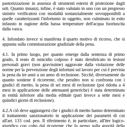
pastorizzazione in assenza di strumenti esterni di protezione dagli
urti. Quanto innanzi, infine, è stato valutato in uno con un pregresso
sinistro verificatosi con modalità sostanzialmente sovrapponibili a
quelle caratterizzanti l'infortunio in oggetto, non culminato in esito
infausto in ragione della bassa temperature dell'acqua fuoriuscita
dalla vasca.
4. Infondato invece si manifesta il quarto motivo di ricorso, che si
appunta sulla commisurazione giudiziale della pena.
4.1. In primo luogo, per quanto emerge dalla sentenza di primo
grado, il reato di omicidio colposo è stato derubricato in lesioni
personali gravi (non gravissime) aggravate dalla violazione delle
norme per la prevenzione degli infortuni sul lavoro per cui è prevista
la pena da tre anni a un anno di reclusione. Sicché, diversamente da
quanto sostiene il ricorrente, che peraltro non si confronta con i
giudici di merito, la pena di sei mesi di reclusione (poi ridotta a 4
mesi in applicazione delle attenuanti generiche) è stata determinata
in entità inferiore alla media edittale (pari invece a sette mesi e
quindici giorni di reclusione).
4.2.A ciò deve aggiungersi che i giudici di merito hanno determinato
il trattamento sanzionatorio in applicazione dei parametri di cui
all'art. 133 cod. pen. Il riferimento è, in particolare, all'iter logico-
giuridico con colto dal ricorrente che fa perno sulla gravità della