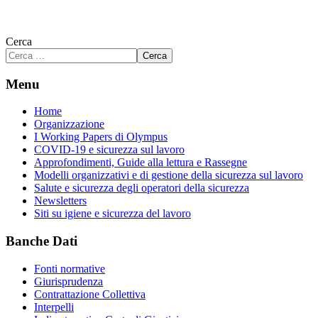
Cerca
Cerca
Menu
Home
Organizzazione
I Working Papers di Olympus
COVID-19 e sicurezza sul lavoro
Approfondimenti, Guide alla lettura e Rassegne
Modelli organizzativi e di gestione della sicurezza sul lavoro
Salute e sicurezza degli operatori della sicurezza
Newsletters
Siti su igiene e sicurezza del lavoro
Banche Dati
Fonti normative
Giurisprudenza
Contrattazione Collettiva
Interpelli