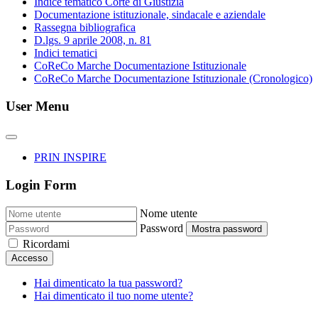
Indice tematico Corte di Giustizia
Documentazione istituzionale, sindacale e aziendale
Rassegna bibliografica
D.lgs. 9 aprile 2008, n. 81
Indici tematici
CoReCo Marche Documentazione Istituzionale
CoReCo Marche Documentazione Istituzionale (Cronologico)
User Menu
PRIN INSPIRE
Login Form
Nome utente
Password
Mostra password
Ricordami
Accesso
Hai dimenticato la tua password?
Hai dimenticato il tuo nome utente?