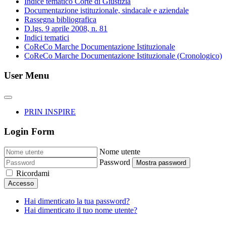
Indice tematico Corte di Giustizia
Documentazione istituzionale, sindacale e aziendale
Rassegna bibliografica
D.lgs. 9 aprile 2008, n. 81
Indici tematici
CoReCo Marche Documentazione Istituzionale
CoReCo Marche Documentazione Istituzionale (Cronologico)
User Menu
PRIN INSPIRE
Login Form
Nome utente
Password
Mostra password
Ricordami
Accesso
Hai dimenticato la tua password?
Hai dimenticato il tuo nome utente?