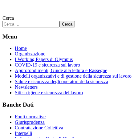
Cerca
Cerca
Menu
Home
Organizzazione
I Working Papers di Olympus
COVID-19 e sicurezza sul lavoro
Approfondimenti, Guide alla lettura e Rassegne
Modelli organizzativi e di gestione della sicurezza sul lavoro
Salute e sicurezza degli operatori della sicurezza
Newsletters
Siti su igiene e sicurezza del lavoro
Banche Dati
Fonti normative
Giurisprudenza
Contrattazione Collettiva
Interpelli