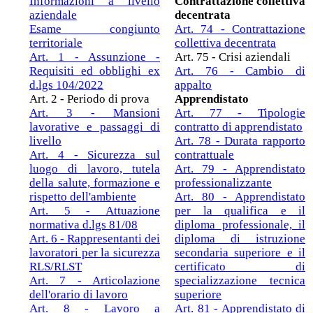
Informazioni a livello
Contrattazione collettiva
aziendale
decentrata
Esame congiunto
Art. 74 - Contrattazione
territoriale
collettiva decentrata
Art. 1 - Assunzione -
Art. 75 - Crisi aziendali
Requisiti ed obblighi ex
Art. 76 - Cambio di
d.lgs 104/2022
appalto
Art. 2 - Periodo di prova
Apprendistato
Art. 3 - Mansioni
Art. 77 - Tipologie
lavorative e passaggi di
contratto di apprendistato
livello
Art. 78 - Durata rapporto
Art. 4 - Sicurezza sul
contrattuale
luogo di lavoro, tutela
Art. 79 - Apprendistato
della salute, formazione e
professionalizzante
rispetto dell'ambiente
Art. 80 - Apprendistato
Art. 5 - Attuazione
per la qualifica e il
normativa d.lgs 81/08
diploma professionale, il
Art. 6 - Rappresentanti dei
diploma di istruzione
lavoratori per la sicurezza
secondaria superiore e il
RLS/RLST
certificato di
Art. 7 - Articolazione
specializzazione tecnica
dell'orario di lavoro
superiore
Art. 8 - Lavoro a
Art. 81 - Apprendistato di