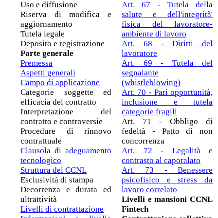
Uso e diffusione
Art. 67 - Tutela della
Riserva di modifica e
salute e dell'integrità'
aggiornamento
fisica del lavoratore-
Tutela legale
ambiente di lavoro
Deposito e registrazione
Art. 68 - Diritti del
Parte generale
lavoratore
Premessa
Art. 69 - Tutela del
Aspetti generali
segnalante
Campo di applicazione
(whistleblowing)
Categorie soggette ed
Art. 70 - Pari opportunità,
efficacia del contratto
inclusione e tutela
Interpretazione del
categorie fragili
contratto e controversie
Art. 71 - Obbligo di
Procedure di rinnovo
fedeltà - Patto di non
contrattuale
concorrenza
Clausola di adeguamento
Art. 72 - Legalità e
tecnologico
contrasto al caporalato
Struttura del CCNL
Art. 73 - Benessere
Esclusività di stampa
psicofisico e stress da
Decorrenza e durata ed
lavoro correlato
ultrattività
Livelli e mansioni CCNL
Livelli di contrattazione
Fintech