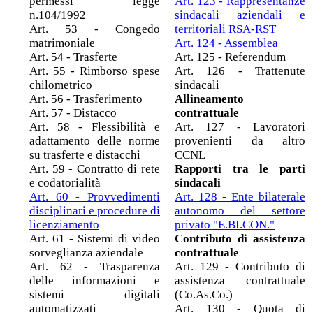
permessi legge
Art. 123 - Rappresentanze
n.104/1992
sindacali aziendali e
Art. 53 - Congedo
territoriali RSA-RST
matrimoniale
Art. 124 - Assemblea
Art. 54 - Trasferte
Art. 125 - Referendum
Art. 55 - Rimborso spese
Art. 126 - Trattenute
chilometrico
sindacali
Art. 56 - Trasferimento
Allineamento
Art. 57 - Distacco
contrattuale
Art. 58 - Flessibilità e
Art. 127 - Lavoratori
adattamento delle norme
provenienti da altro
su trasferte e distacchi
CCNL
Art. 59 - Contratto di rete
Rapporti tra le parti
e codatorialità
sindacali
Art. 60 - Provvedimenti
Art. 128 - Ente bilaterale
disciplinari e procedure di
autonomo del settore
licenziamento
privato "E.BI.CON."
Art. 61 - Sistemi di video
Contributo di assistenza
sorveglianza aziendale
contrattuale
Art. 62 - Trasparenza
Art. 129 - Contributo di
delle informazioni e
assistenza contrattuale
sistemi digitali
(Co.As.Co.)
automatizzati
Art. 130 - Quota di