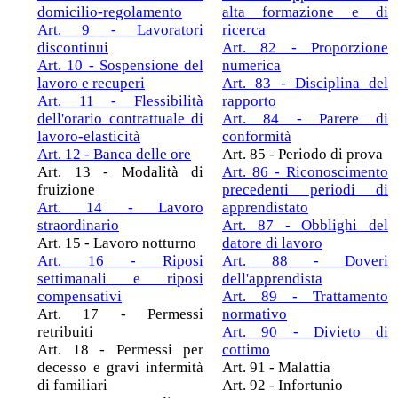
domicilio-regolamento
alta formazione e di
Art. 9 - Lavoratori
ricerca
discontinui
Art. 82 - Proporzione
Art. 10 - Sospensione del
numerica
lavoro e recuperi
Art. 83 - Disciplina del
Art. 11 - Flessibilità
rapporto
dell'orario contrattuale di
Art. 84 - Parere di
lavoro-elasticità
conformità
Art. 12 - Banca delle ore
Art. 85 - Periodo di prova
Art. 13 - Modalità di
Art. 86 - Riconoscimento
fruizione
precedenti periodi di
Art. 14 - Lavoro
apprendistato
straordinario
Art. 87 - Obblighi del
Art. 15 - Lavoro notturno
datore di lavoro
Art. 16 - Riposi
Art. 88 - Doveri
settimanali e riposi
dell'apprendista
compensativi
Art. 89 - Trattamento
Art. 17 - Permessi
normativo
retribuiti
Art. 90 - Divieto di
Art. 18 - Permessi per
cottimo
decesso e gravi infermità
Art. 91 - Malattia
di familiari
Art. 92 - Infortunio