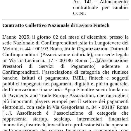
Art. 141 - Allineamento
contrattuale per cambio
CCNL
Contratto Collettivo Nazionale di Lavoro Fintech
L’anno 2025, il giorno 02 del mese di dicembre, presso la
sede Nazionale di Confimprenditori, sita in Lungotevere dei
Meliini, n. 44 - 00193 Roma, tra le Organizzazioni Datoriali
Confimprenditori (Associazione datoriale), con sede legale
in Via In Lucina n. 17 - 00186 Roma […],(Associazione
Prestatori di Servizi di Pagamento) aderente a
Confimprenditori, l’associazione di categoria che riunisce
banche, istituti di pagamento, IMEL, fintech e soggetti
pubblici impegnati nei pagamenti digitali e, più in generale,
dell’innovazione finanziaria. Apsp è inoltre socio fondatore
di Payments and Trade Europe Association, che raccoglie i
più importanti players europei per il settore dei pagamenti
elettronici, con sede in Via Gregoriana n. 34 - 00187 Roma
[…], Assofintech è l’associazione di categoria che
rappresenta startup, scaleup, intermediari finanziari
innovativi, insurtech, investitori e professionisti che operano
nell’innovazione dei servizi finanziari e assicurativi, con