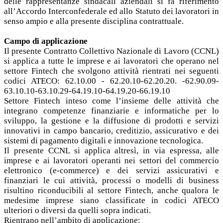
delle rappresentanze sindacali aziendali si fa riferimento
all’Accordo Interconfederale ed allo Statuto dei lavoratori in
senso ampio e alla presente disciplina contrattuale.
Campo di applicazione
Il presente Contratto Collettivo Nazionale di Lavoro (CCNL)
si applica a tutte le imprese e ai lavoratori che operano nel
settore Fintech che svolgono attività rientrati nei seguenti
codici ATECO: 62.10.00 - 62.20.10-62.20.20. -62.90.09-
63.10.10-63.10.29-64.19.10-64.19.20-66.19.10
Settore Fintech inteso come l’insieme delle attività che
integrano competenze finanziarie e informatiche per lo
sviluppo, la gestione e la diffusione di prodotti e servizi
innovativi in campo bancario, creditizio, assicurativo e dei
sistemi di pagamento digitali e innovazione tecnologica.
Il presente CCNL si applica altresì, in via espressa, alle
imprese e ai lavoratori operanti nei settori del commercio
elettronico (e-commerce) e dei servizi assicurativi e
finanziari le cui attività, processi o modelli di business
risultino riconducibili al settore Fintech, anche qualora le
medesime imprese siano classificate in codici ATECO
ulteriori o diversi da quelli sopra indicati.
Rientrano nell’ambito di applicazione: