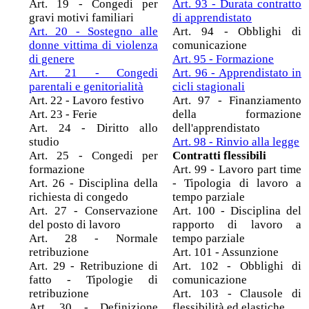
Art. 19 - Congedi per
Art. 93 - Durata contratto
gravi motivi familiari
di apprendistato
Art. 20 - Sostegno alle
Art. 94 - Obblighi di
donne vittima di violenza
comunicazione
di genere
Art. 95 - Formazione
Art. 21 - Congedi
Art. 96 - Apprendistato in
parentali e genitorialità
cicli stagionali
Art. 22 - Lavoro festivo
Art. 97 - Finanziamento
Art. 23 - Ferie
della formazione
Art. 24 - Diritto allo
dell'apprendistato
studio
Art. 98 - Rinvio alla legge
Art. 25 - Congedi per
Contratti flessibili
formazione
Art. 99 - Lavoro part time
Art. 26 - Disciplina della
- Tipologia di lavoro a
richiesta di congedo
tempo parziale
Art. 27 - Conservazione
Art. 100 - Disciplina del
del posto di lavoro
rapporto di lavoro a
Art. 28 - Normale
tempo parziale
retribuzione
Art. 101 - Assunzione
Art. 29 - Retribuzione di
Art. 102 - Obblighi di
fatto - Tipologie di
comunicazione
retribuzione
Art. 103 - Clausole di
Art. 30 - Definizione
flessibilità ed elastiche