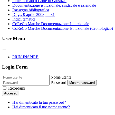
Indice tematico Corte di Giustizia
Documentazione istituzionale, sindacale e aziendale
Rassegna bibliografica
D.lgs. 9 aprile 2008, n. 81
Indici tematici
CoReCo Marche Documentazione Istituzionale
CoReCo Marche Documentazione Istituzionale (Cronologico)
User Menu
PRIN INSPIRE
Login Form
Nome utente
Password
Mostra password
Ricordami
Accesso
Hai dimenticato la tua password?
Hai dimenticato il tuo nome utente?