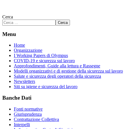
Cerca
Cerca
Menu
Home
Organizzazione
I Working Papers di Olympus
COVID-19 e sicurezza sul lavoro
Approfondimenti, Guide alla lettura e Rassegne
Modelli organizzativi e di gestione della sicurezza sul lavoro
Salute e sicurezza degli operatori della sicurezza
Newsletters
Siti su igiene e sicurezza del lavoro
Banche Dati
Fonti normative
Giurisprudenza
Contrattazione Collettiva
Interpelli