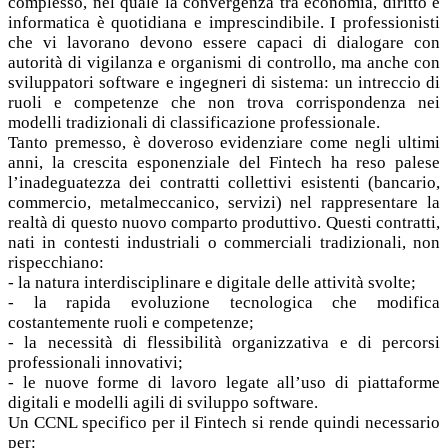
complesso, nel quale la convergenza tra economia, diritto e
informatica è quotidiana e imprescindibile. I professionisti
che vi lavorano devono essere capaci di dialogare con
autorità di vigilanza e organismi di controllo, ma anche con
sviluppatori software e ingegneri di sistema: un intreccio di
ruoli e competenze che non trova corrispondenza nei
modelli tradizionali di classificazione professionale.
Tanto premesso, è doveroso evidenziare come negli ultimi
anni, la crescita esponenziale del Fintech ha reso palese
l’inadeguatezza dei contratti collettivi esistenti (bancario,
commercio, metalmeccanico, servizi) nel rappresentare la
realtà di questo nuovo comparto produttivo. Questi contratti,
nati in contesti industriali o commerciali tradizionali, non
rispecchiano:
- la natura interdisciplinare e digitale delle attività svolte;
- la rapida evoluzione tecnologica che modifica
costantemente ruoli e competenze;
- la necessità di flessibilità organizzativa e di percorsi
professionali innovativi;
- le nuove forme di lavoro legate all’uso di piattaforme
digitali e modelli agili di sviluppo software.
Un CCNL specifico per il Fintech si rende quindi necessario
per: