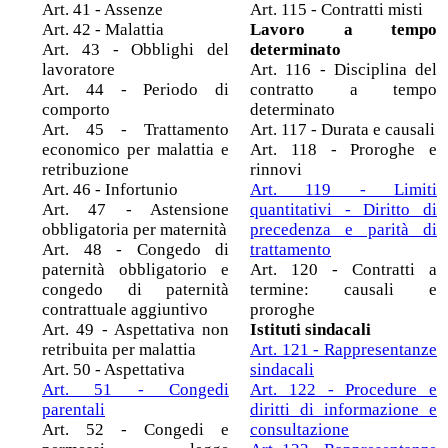
Art. 41 - Assenze
Art. 115 - Contratti misti
Art. 42 - Malattia
Lavoro a tempo
Art. 43 - Obblighi del
determinato
lavoratore
Art. 116 - Disciplina del
Art. 44 - Periodo di
contratto a tempo
comporto
determinato
Art. 45 - Trattamento
Art. 117 - Durata e causali
economico per malattia e
Art. 118 - Proroghe e
retribuzione
rinnovi
Art. 46 - Infortunio
Art. 119 - Limiti
Art. 47 - Astensione
quantitativi - Diritto di
obbligatoria per maternità
precedenza e parità di
Art. 48 - Congedo di
trattamento
paternità obbligatorio e
Art. 120 - Contratti a
congedo di paternità
termine: causali e
contrattuale aggiuntivo
proroghe
Art. 49 - Aspettativa non
Istituti sindacali
retribuita per malattia
Art. 121 - Rappresentanze
Art. 50 - Aspettativa
sindacali
Art. 51 - Congedi
Art. 122 - Procedure e
parentali
diritti di informazione e
Art. 52 - Congedi e
consultazione