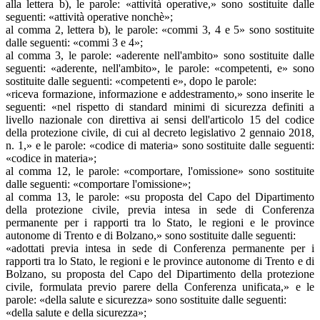
alla lettera b), le parole: «attività operative,» sono sostituite dalle
seguenti: «attività operative nonchè»;
al comma 2, lettera b), le parole: «commi 3, 4 e 5» sono sostituite
dalle seguenti: «commi 3 e 4»;
al comma 3, le parole: «aderente nell'ambito» sono sostituite dalle
seguenti: «aderente, nell'ambito», le parole: «competenti, e» sono
sostituite dalle seguenti: «competenti e», dopo le parole:
«riceva formazione, informazione e addestramento,» sono inserite le
seguenti: «nel rispetto di standard minimi di sicurezza definiti a
livello nazionale con direttiva ai sensi dell'articolo 15 del codice
della protezione civile, di cui al decreto legislativo 2 gennaio 2018,
n. 1,» e le parole: «codice di materia» sono sostituite dalle seguenti:
«codice in materia»;
al comma 12, le parole: «comportare, l'omissione» sono sostituite
dalle seguenti: «comportare l'omissione»;
al comma 13, le parole: «su proposta del Capo del Dipartimento
della protezione civile, previa intesa in sede di Conferenza
permanente per i rapporti tra lo Stato, le regioni e le province
autonome di Trento e di Bolzano,» sono sostituite dalle seguenti:
«adottati previa intesa in sede di Conferenza permanente per i
rapporti tra lo Stato, le regioni e le province autonome di Trento e di
Bolzano, su proposta del Capo del Dipartimento della protezione
civile, formulata previo parere della Conferenza unificata,» e le
parole: «della salute e sicurezza» sono sostituite dalle seguenti:
«della salute e della sicurezza»;