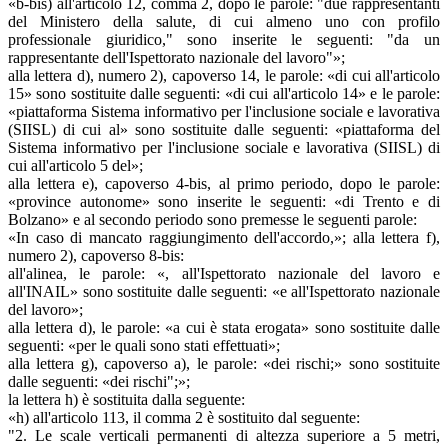
«b-bis) all'articolo 12, comma 2, dopo le parole: "due rappresentanti
del Ministero della salute, di cui almeno uno con profilo
professionale giuridico," sono inserite le seguenti: "da un
rappresentante dell'Ispettorato nazionale del lavoro"»;
alla lettera d), numero 2), capoverso 14, le parole: «di cui all'articolo
15» sono sostituite dalle seguenti: «di cui all'articolo 14» e le parole:
«piattaforma Sistema informativo per l'inclusione sociale e lavorativa
(SIISL) di cui al» sono sostituite dalle seguenti: «piattaforma del
Sistema informativo per l'inclusione sociale e lavorativa (SIISL) di
cui all'articolo 5 del»;
alla lettera e), capoverso 4-bis, al primo periodo, dopo le parole:
«province autonome» sono inserite le seguenti: «di Trento e di
Bolzano» e al secondo periodo sono premesse le seguenti parole:
«In caso di mancato raggiungimento dell'accordo,»; alla lettera f),
numero 2), capoverso 8-bis:
all'alinea, le parole: «, all'Ispettorato nazionale del lavoro e
all'INAIL» sono sostituite dalle seguenti: «e all'Ispettorato nazionale
del lavoro»;
alla lettera d), le parole: «a cui è stata erogata» sono sostituite dalle
seguenti: «per le quali sono stati effettuati»;
alla lettera g), capoverso a), le parole: «dei rischi;» sono sostituite
dalle seguenti: «dei rischi";»;
la lettera h) è sostituita dalla seguente:
«h) all'articolo 113, il comma 2 è sostituito dal seguente:
"2. Le scale verticali permanenti di altezza superiore a 5 metri,