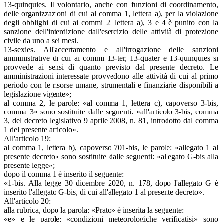
13-quinquies. Il volontario, anche con funzioni di coordinamento,
delle organizzazioni di cui al comma 1, lettera a), per la violazione
degli obblighi di cui ai commi 2, lettera a), 3 e 4 è punito con la
sanzione dell'interdizione dall'esercizio delle attività di protezione
civile da uno a sei mesi.
13-sexies. All'accertamento e all'irrogazione delle sanzioni
amministrative di cui ai commi 13-ter, 13-quater e 13-quinquies si
provvede ai sensi di quanto previsto dal presente decreto. Le
amministrazioni interessate provvedono alle attività di cui al primo
periodo con le risorse umane, strumentali e finanziarie disponibili a
legislazione vigente»;
al comma 2, le parole: «al comma 1, lettera c), capoverso 3-bis,
comma 3» sono sostituite dalle seguenti: «all'articolo 3-bis, comma
3, del decreto legislativo 9 aprile 2008, n. 81, introdotto dal comma
1 del presente articolo».
All'articolo 19:
al comma 1, lettera b), capoverso 701-bis, le parole: «allegato 1 al
presente decreto» sono sostituite dalle seguenti: «allegato G-bis alla
presente legge»;
dopo il comma 1 è inserito il seguente:
«1-bis. Alla legge 30 dicembre 2020, n. 178, dopo l'allegato G è
inserito l'allegato G-bis, di cui all'allegato 1 al presente decreto».
All'articolo 20:
alla rubrica, dopo la parola: «Prato» è inserita la seguente:
«e» e le parole: «condizioni meteorologiche verificatisi» sono