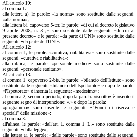
All'articolo 10:
al comma 1:
alla lettera a), le parole: «la norma» sono sostituite dalle seguenti:
«alla norma»;
alla lettera b), capoverso 5-ter, le parole: «di cui al decreto legislativo
9 aprile 2008, n. 81,» sono sostituite dalle seguenti: «di cui al
presente decreto» e le parole: «da parte di UNI» sono sostituite dalle
seguenti: «da parte dell'UNI».
All'articolo 12:
al comma 1, le parole: «curativa, riabilitativa» sono sostituite dalle
seguenti: «curativa e riabilitativa»;
alla rubrica, le parole: «personale medico» sono sostituite dalle
seguenti: «personale sanitario».
All'articolo 13:
al comma 1, capoverso 2-bis, le parole: «bilancio dell'Istituto» sono
sostituite dalle seguenti: «bilancio dell'Ispettorato» e dopo le parole:
«l'Ispettorato» è inserita la seguente: «medesimo»;
al comma 2, secondo periodo, dopo la parola: «iscritto» è inserito il
seguente segno di interpunzione: «,» e dopo la parola:
«programma» sono inserite le seguenti: «"Fondi di riserva e
speciali" della missione»;
al comma 3:
all'alinea, le parole: «dall'art. 1, comma 1, L.» sono sostituite dalle
seguenti: «dalla legge»;
alla lettera a), le parole: «dalle parole» sono sostituite dalle seguenti: