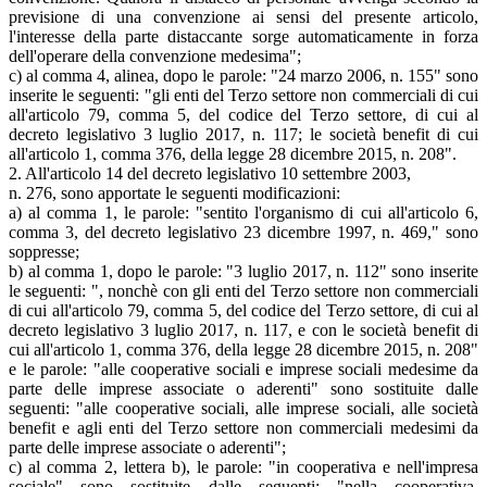
previsione di una convenzione ai sensi del presente articolo,
l'interesse della parte distaccante sorge automaticamente in forza
dell'operare della convenzione medesima";
c) al comma 4, alinea, dopo le parole: "24 marzo 2006, n. 155" sono
inserite le seguenti: "gli enti del Terzo settore non commerciali di cui
all'articolo 79, comma 5, del codice del Terzo settore, di cui al
decreto legislativo 3 luglio 2017, n. 117; le società benefit di cui
all'articolo 1, comma 376, della legge 28 dicembre 2015, n. 208".
2. All'articolo 14 del decreto legislativo 10 settembre 2003,
n. 276, sono apportate le seguenti modificazioni:
a) al comma 1, le parole: "sentito l'organismo di cui all'articolo 6,
comma 3, del decreto legislativo 23 dicembre 1997, n. 469," sono
soppresse;
b) al comma 1, dopo le parole: "3 luglio 2017, n. 112" sono inserite
le seguenti: ", nonchè con gli enti del Terzo settore non commerciali
di cui all'articolo 79, comma 5, del codice del Terzo settore, di cui al
decreto legislativo 3 luglio 2017, n. 117, e con le società benefit di
cui all'articolo 1, comma 376, della legge 28 dicembre 2015, n. 208"
e le parole: "alle cooperative sociali e imprese sociali medesime da
parte delle imprese associate o aderenti" sono sostituite dalle
seguenti: "alle cooperative sociali, alle imprese sociali, alle società
benefit e agli enti del Terzo settore non commerciali medesimi da
parte delle imprese associate o aderenti";
c) al comma 2, lettera b), le parole: "in cooperativa e nell'impresa
sociale" sono sostituite dalle seguenti: "nella cooperativa,