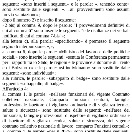
seguenti: «sono inseriti i seguenti» e le parole: «, tenendo conto»
sono sostituite dalle seguenti: «. Tali provvedimenti sono assunti
previa valutazione»;
dopo il numero 2) è inserito il seguente:
«2-bis) al comma 9, dopo le parole: "I provvedimenti definitivi di
cui al comma 6" sono inserite le seguenti: "e le risultanze dei verbali
notificati di cui al comma 7-bis"»;
alla lettera c), alla parola: «specificando» è premesso il seguente
segno di interpunzione: «,»;
al comma 6, dopo le parole: «Ministro del lavoro e delle politiche
sociali,» sono inserite le seguenti: «sentita la Conferenza permanente
per i rapporti tra lo Stato, le regioni e le province autonome di Trento
e di Bolzano e» e le parole: «si individuano» sono sostituite dalle
seguenti: «sono individuati»;
alla rubrica, le parole: «subappalto di badge» sono sostituite dalle
seguenti: «subappalto, di badge».
All'articolo 4:
al comma 1, le parole: «nell'area funzionari del vigente Contratto
collettivo nazionale, Comparto funzioni centrali, famiglia
professionale ispettore di vigilanza ordinaria e di vigilanza tecnica
salute e sicurezza» sono sostituite dalle seguenti: «nell'area dei
funzionari, famiglie professionali di ispettore di vigilanza ordinaria e
di ispettore di vigilanza tecnica, salute e sicurezza, del vigente
contratto collettivo nazionale di lavoro, comparto Funzioni centrali»;
al comma 4, le parole: «per il 2026» sono sostituite dalle seguenti: