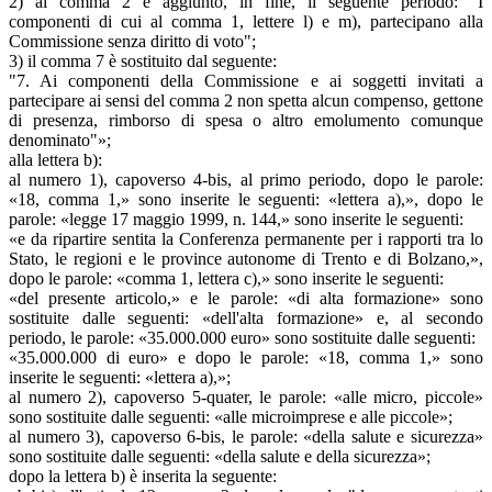
2) al comma 2 è aggiunto, in fine, il seguente periodo: "I
componenti di cui al comma 1, lettere l) e m), partecipano alla
Commissione senza diritto di voto";
3) il comma 7 è sostituito dal seguente:
"7. Ai componenti della Commissione e ai soggetti invitati a
partecipare ai sensi del comma 2 non spetta alcun compenso, gettone
di presenza, rimborso di spesa o altro emolumento comunque
denominato"»;
alla lettera b):
al numero 1), capoverso 4-bis, al primo periodo, dopo le parole:
«18, comma 1,» sono inserite le seguenti: «lettera a),», dopo le
parole: «legge 17 maggio 1999, n. 144,» sono inserite le seguenti:
«e da ripartire sentita la Conferenza permanente per i rapporti tra lo
Stato, le regioni e le province autonome di Trento e di Bolzano,»,
dopo le parole: «comma 1, lettera c),» sono inserite le seguenti:
«del presente articolo,» e le parole: «di alta formazione» sono
sostituite dalle seguenti: «dell'alta formazione» e, al secondo
periodo, le parole: «35.000.000 euro» sono sostituite dalle seguenti:
«35.000.000 di euro» e dopo le parole: «18, comma 1,» sono
inserite le seguenti: «lettera a),»;
al numero 2), capoverso 5-quater, le parole: «alle micro, piccole»
sono sostituite dalle seguenti: «alle microimprese e alle piccole»;
al numero 3), capoverso 6-bis, le parole: «della salute e sicurezza»
sono sostituite dalle seguenti: «della salute e della sicurezza»;
dopo la lettera b) è inserita la seguente: