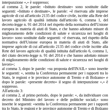
interpunzione «,» è soppresso;
al comma 2, le parole: «Istituto destinate» sono sostituite dalle
seguenti: «Istituto e destinate», le parole: «è riservata alle imprese
agricole di cui all'articolo 2135 del codice civile, iscritte alla Rete del
lavoro agricolo di qualità istituita dall'articolo 6, comma 1, del
decreto-legge n. 91 del 2014 nel rispetto della normativa dell'Unione
europea in materia di aiuti di Stato, e che hanno adottato misure di
miglioramento delle condizioni di salute e sicurezza nei luoghi di
lavoro» sono sostituite dalle seguenti: «è riservata, nel rispetto della
normativa dell'Unione europea in materia di aiuti di Stato, alle
imprese agricole di cui all'articolo 2135 del codice civile iscritte alla
Rete del lavoro agricolo di qualità istituita dall'articolo 6, comma 1,
del citato decreto-legge n. 91 del 2014 e che hanno adottato misure
di miglioramento delle condizioni di salute e sicurezza nei luoghi di
lavoro»;
al comma 3, dopo le parole: «su proposta dell'INAIL» sono inserite
le seguenti: «, sentita la Conferenza permanente per i rapporti tra lo
Stato, le regioni e le province autonome di Trento e di Bolzano» e
dopo le parole: «presente decreto» il segno di interpunzione «,» è
soppresso.
All'articolo 3:
al comma 2, al primo periodo, dopo le parole: «, da individuare con
decreto del Ministro del lavoro e delle politiche sociali,» sono
inserite le seguenti: «sentita la Conferenza permanente per i rapporti
tra lo Stato, le regioni e le province autonome di Trento e di Bolzano