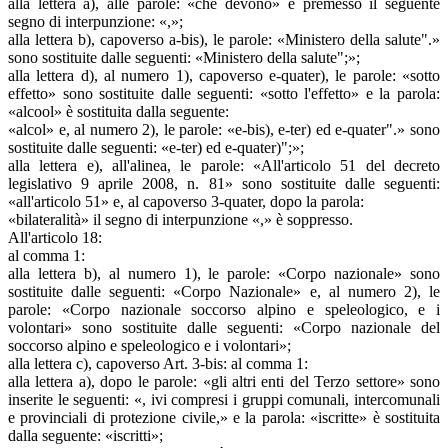
alla lettera a), alle parole: «che devono» è premesso il seguente
segno di interpunzione: «,»;
alla lettera b), capoverso a-bis), le parole: «Ministero della salute".»
sono sostituite dalle seguenti: «Ministero della salute";»;
alla lettera d), al numero 1), capoverso e-quater), le parole: «sotto
effetto» sono sostituite dalle seguenti: «sotto l'effetto» e la parola:
«alcool» è sostituita dalla seguente:
«alcol» e, al numero 2), le parole: «e-bis), e-ter) ed e-quater".» sono
sostituite dalle seguenti: «e-ter) ed e-quater)";»;
alla lettera e), all'alinea, le parole: «All'articolo 51 del decreto
legislativo 9 aprile 2008, n. 81» sono sostituite dalle seguenti:
«all'articolo 51» e, al capoverso 3-quater, dopo la parola:
«bilateralità» il segno di interpunzione «,» è soppresso.
All'articolo 18:
al comma 1:
alla lettera b), al numero 1), le parole: «Corpo nazionale» sono
sostituite dalle seguenti: «Corpo Nazionale» e, al numero 2), le
parole: «Corpo nazionale soccorso alpino e speleologico, e i
volontari» sono sostituite dalle seguenti: «Corpo nazionale del
soccorso alpino e speleologico e i volontari»;
alla lettera c), capoverso Art. 3-bis: al comma 1:
alla lettera a), dopo le parole: «gli altri enti del Terzo settore» sono
inserite le seguenti: «, ivi compresi i gruppi comunali, intercomunali
e provinciali di protezione civile,» e la parola: «iscritte» è sostituita
dalla seguente: «iscritti»;