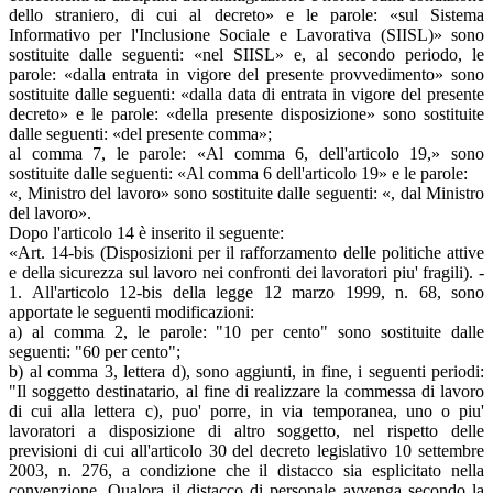
dello straniero, di cui al decreto» e le parole: «sul Sistema
Informativo per l'Inclusione Sociale e Lavorativa (SIISL)» sono
sostituite dalle seguenti: «nel SIISL» e, al secondo periodo, le
parole: «dalla entrata in vigore del presente provvedimento» sono
sostituite dalle seguenti: «dalla data di entrata in vigore del presente
decreto» e le parole: «della presente disposizione» sono sostituite
dalle seguenti: «del presente comma»;
al comma 7, le parole: «Al comma 6, dell'articolo 19,» sono
sostituite dalle seguenti: «Al comma 6 dell'articolo 19» e le parole:
«, Ministro del lavoro» sono sostituite dalle seguenti: «, dal Ministro
del lavoro».
Dopo l'articolo 14 è inserito il seguente:
«Art. 14-bis (Disposizioni per il rafforzamento delle politiche attive
e della sicurezza sul lavoro nei confronti dei lavoratori piu' fragili). -
1. All'articolo 12-bis della legge 12 marzo 1999, n. 68, sono
apportate le seguenti modificazioni:
a) al comma 2, le parole: "10 per cento" sono sostituite dalle
seguenti: "60 per cento";
b) al comma 3, lettera d), sono aggiunti, in fine, i seguenti periodi:
"Il soggetto destinatario, al fine di realizzare la commessa di lavoro
di cui alla lettera c), puo' porre, in via temporanea, uno o piu'
lavoratori a disposizione di altro soggetto, nel rispetto delle
previsioni di cui all'articolo 30 del decreto legislativo 10 settembre
2003, n. 276, a condizione che il distacco sia esplicitato nella
convenzione. Qualora il distacco di personale avvenga secondo la