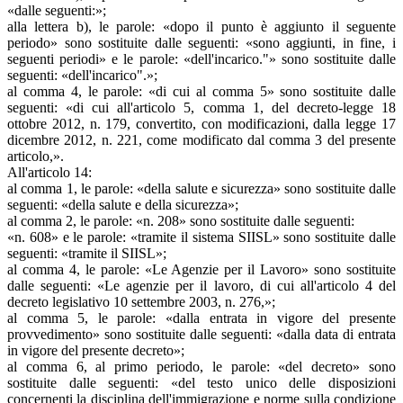
«dalle seguenti:»;
alla lettera b), le parole: «dopo il punto è aggiunto il seguente
periodo» sono sostituite dalle seguenti: «sono aggiunti, in fine, i
seguenti periodi» e le parole: «dell'incarico."» sono sostituite dalle
seguenti: «dell'incarico".»;
al comma 4, le parole: «di cui al comma 5» sono sostituite dalle
seguenti: «di cui all'articolo 5, comma 1, del decreto-legge 18
ottobre 2012, n. 179, convertito, con modificazioni, dalla legge 17
dicembre 2012, n. 221, come modificato dal comma 3 del presente
articolo,».
All'articolo 14:
al comma 1, le parole: «della salute e sicurezza» sono sostituite dalle
seguenti: «della salute e della sicurezza»;
al comma 2, le parole: «n. 208» sono sostituite dalle seguenti:
«n. 608» e le parole: «tramite il sistema SIISL» sono sostituite dalle
seguenti: «tramite il SIISL»;
al comma 4, le parole: «Le Agenzie per il Lavoro» sono sostituite
dalle seguenti: «Le agenzie per il lavoro, di cui all'articolo 4 del
decreto legislativo 10 settembre 2003, n. 276,»;
al comma 5, le parole: «dalla entrata in vigore del presente
provvedimento» sono sostituite dalle seguenti: «dalla data di entrata
in vigore del presente decreto»;
al comma 6, al primo periodo, le parole: «del decreto» sono
sostituite dalle seguenti: «del testo unico delle disposizioni
concernenti la disciplina dell'immigrazione e norme sulla condizione