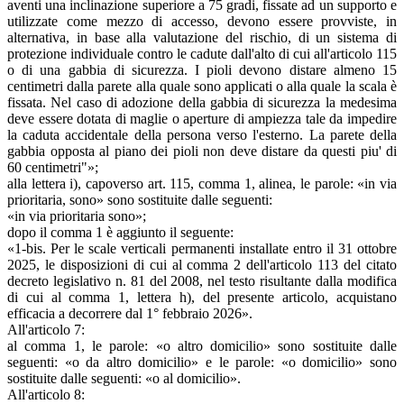
aventi una inclinazione superiore a 75 gradi, fissate ad un supporto e
utilizzate come mezzo di accesso, devono essere provviste, in
alternativa, in base alla valutazione del rischio, di un sistema di
protezione individuale contro le cadute dall'alto di cui all'articolo 115
o di una gabbia di sicurezza. I pioli devono distare almeno 15
centimetri dalla parete alla quale sono applicati o alla quale la scala è
fissata. Nel caso di adozione della gabbia di sicurezza la medesima
deve essere dotata di maglie o aperture di ampiezza tale da impedire
la caduta accidentale della persona verso l'esterno. La parete della
gabbia opposta al piano dei pioli non deve distare da questi piu' di
60 centimetri"»;
alla lettera i), capoverso art. 115, comma 1, alinea, le parole: «in via
prioritaria, sono» sono sostituite dalle seguenti:
«in via prioritaria sono»;
dopo il comma 1 è aggiunto il seguente:
«1-bis. Per le scale verticali permanenti installate entro il 31 ottobre
2025, le disposizioni di cui al comma 2 dell'articolo 113 del citato
decreto legislativo n. 81 del 2008, nel testo risultante dalla modifica
di cui al comma 1, lettera h), del presente articolo, acquistano
efficacia a decorrere dal 1° febbraio 2026».
All'articolo 7:
al comma 1, le parole: «o altro domicilio» sono sostituite dalle
seguenti: «o da altro domicilio» e le parole: «o domicilio» sono
sostituite dalle seguenti: «o al domicilio».
All'articolo 8: