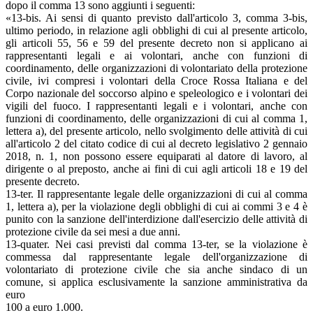
dopo il comma 13 sono aggiunti i seguenti:
«13-bis. Ai sensi di quanto previsto dall'articolo 3, comma 3-bis,
ultimo periodo, in relazione agli obblighi di cui al presente articolo,
gli articoli 55, 56 e 59 del presente decreto non si applicano ai
rappresentanti legali e ai volontari, anche con funzioni di
coordinamento, delle organizzazioni di volontariato della protezione
civile, ivi compresi i volontari della Croce Rossa Italiana e del
Corpo nazionale del soccorso alpino e speleologico e i volontari dei
vigili del fuoco. I rappresentanti legali e i volontari, anche con
funzioni di coordinamento, delle organizzazioni di cui al comma 1,
lettera a), del presente articolo, nello svolgimento delle attività di cui
all'articolo 2 del citato codice di cui al decreto legislativo 2 gennaio
2018, n. 1, non possono essere equiparati al datore di lavoro, al
dirigente o al preposto, anche ai fini di cui agli articoli 18 e 19 del
presente decreto.
13-ter. Il rappresentante legale delle organizzazioni di cui al comma
1, lettera a), per la violazione degli obblighi di cui ai commi 3 e 4 è
punito con la sanzione dell'interdizione dall'esercizio delle attività di
protezione civile da sei mesi a due anni.
13-quater. Nei casi previsti dal comma 13-ter, se la violazione è
commessa dal rappresentante legale dell'organizzazione di
volontariato di protezione civile che sia anche sindaco di un
comune, si applica esclusivamente la sanzione amministrativa da
euro
100 a euro 1.000.