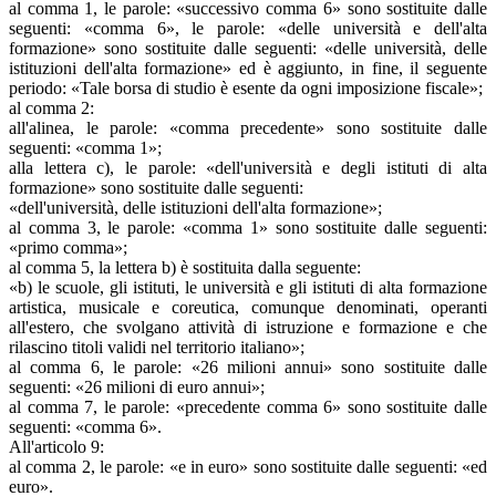
al comma 1, le parole: «successivo comma 6» sono sostituite dalle
seguenti: «comma 6», le parole: «delle università e dell'alta
formazione» sono sostituite dalle seguenti: «delle università, delle
istituzioni dell'alta formazione» ed è aggiunto, in fine, il seguente
periodo: «Tale borsa di studio è esente da ogni imposizione fiscale»;
al comma 2:
all'alinea, le parole: «comma precedente» sono sostituite dalle
seguenti: «comma 1»;
alla lettera c), le parole: «dell'università e degli istituti di alta
formazione» sono sostituite dalle seguenti:
«dell'università, delle istituzioni dell'alta formazione»;
al comma 3, le parole: «comma 1» sono sostituite dalle seguenti:
«primo comma»;
al comma 5, la lettera b) è sostituita dalla seguente:
«b) le scuole, gli istituti, le università e gli istituti di alta formazione
artistica, musicale e coreutica, comunque denominati, operanti
all'estero, che svolgano attività di istruzione e formazione e che
rilascino titoli validi nel territorio italiano»;
al comma 6, le parole: «26 milioni annui» sono sostituite dalle
seguenti: «26 milioni di euro annui»;
al comma 7, le parole: «precedente comma 6» sono sostituite dalle
seguenti: «comma 6».
All'articolo 9:
al comma 2, le parole: «e in euro» sono sostituite dalle seguenti: «ed
euro».