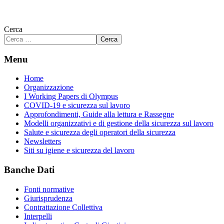
Cerca
Cerca
Menu
Home
Organizzazione
I Working Papers di Olympus
COVID-19 e sicurezza sul lavoro
Approfondimenti, Guide alla lettura e Rassegne
Modelli organizzativi e di gestione della sicurezza sul lavoro
Salute e sicurezza degli operatori della sicurezza
Newsletters
Siti su igiene e sicurezza del lavoro
Banche Dati
Fonti normative
Giurisprudenza
Contrattazione Collettiva
Interpelli