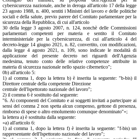
cybersicurezza nazionale, anche in deroga all'articolo 17 della legge
23 agosto 1988, n. 400, sentiti i Ministri del lavoro e delle politiche
sociali e della salute, previo parere del Comitato parlamentare per la
sicurezza della Repubblica, di cui all'articolo
30 della legge 3 agosto 2007, n. 124, nonchè delle Commissioni
parlamentari competenti per materia e sentito il Comitato
interministeriale per la cybersicurezza, di cui all'articolo 4 del
decreto-legge 14 giugno 2021, n. 82, convertito, con modificazioni,
dalla legge 4 agosto 2021, n. 109, sono indicate le modalità di
applicazione del presente decreto nei riguardi dell'Agenzia
medesima, tenuto conto delle relative competenze attribuite in
materia di sicurezza nazionale nello spazio cibernetico";
0b) all'articolo 5:
1) al comma 1, dopo la lettera b) è inserita la seguente: "b-bis) il
Direttore centrale della competente Direzione
centrale dell'Ispettorato nazionale del lavoro";
2) il comma 6 è sostituito dal seguente:
"6. Ai componenti del Comitato e ai soggetti invitati a partecipare ai
sensi del comma 2 non spetta alcun compenso, gettone di presenza,
rimborso di spese o altro emolumento comunque denominato"»;
la lettera a) è sostituita dalla seguente:
«a) all'articolo 6:
1) al comma 1, dopo la lettera f) è inserita la seguente: "f-bis) un
rappresentante dell'Ispettorato nazionale del lavoro";