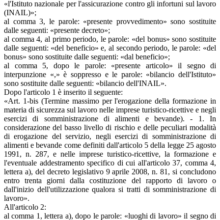
«l'Istituto nazionale per l'assicurazione contro gli infortuni sul lavoro
(INAIL)»;
al comma 3, le parole: «presente provvedimento» sono sostituite
dalle seguenti: «presente decreto»;
al comma 4, al primo periodo, le parole: «del bonus» sono sostituite
dalle seguenti: «del beneficio» e, al secondo periodo, le parole: «del
bonus» sono sostituite dalle seguenti: «dal beneficio»;
al comma 5, dopo le parole: «presente articolo» il segno di
interpunzione «,» è soppresso e le parole: «bilancio dell'Istituto»
sono sostituite dalle seguenti: «bilancio dell'INAIL».
Dopo l'articolo 1 è inserito il seguente:
«Art. 1-bis (Termine massimo per l'erogazione della formazione in
materia di sicurezza sul lavoro nelle imprese turistico-ricettive e negli
esercizi di somministrazione di alimenti e bevande). - 1. In
considerazione del basso livello di rischio e delle peculiari modalità
di erogazione del servizio, negli esercizi di somministrazione di
alimenti e bevande come definiti dall'articolo 5 della legge 25 agosto
1991, n. 287, e nelle imprese turistico-ricettive, la formazione e
l'eventuale addestramento specifico di cui all'articolo 37, comma 4,
lettera a), del decreto legislativo 9 aprile 2008, n. 81, si concludono
entro trenta giorni dalla costituzione del rapporto di lavoro o
dall'inizio dell'utilizzazione qualora si tratti di somministrazione di
lavoro».
All'articolo 2:
al comma 1, lettera a), dopo le parole: «luoghi di lavoro» il segno di