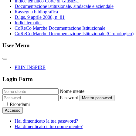
Indice tematico Corte di Giustizia
Documentazione istituzionale, sindacale e aziendale
Rassegna bibliografica
D.lgs. 9 aprile 2008, n. 81
Indici tematici
CoReCo Marche Documentazione Istituzionale
CoReCo Marche Documentazione Istituzionale (Cronologico)
User Menu
PRIN INSPIRE
Login Form
Nome utente
Password
Mostra password
Ricordami
Accesso
Hai dimenticato la tua password?
Hai dimenticato il tuo nome utente?