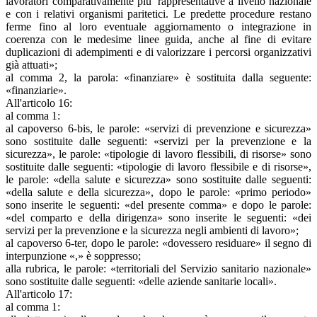
lavoratori comparativamente piu' rappresentative a livello nazionale
e con i relativi organismi paritetici. Le predette procedure restano
ferme fino al loro eventuale aggiornamento o integrazione in
coerenza con le medesime linee guida, anche al fine di evitare
duplicazioni di adempimenti e di valorizzare i percorsi organizzativi
già attuati»;
al comma 2, la parola: «finanziare» è sostituita dalla seguente:
«finanziarie».
All'articolo 16:
al comma 1:
al capoverso 6-bis, le parole: «servizi di prevenzione e sicurezza»
sono sostituite dalle seguenti: «servizi per la prevenzione e la
sicurezza», le parole: «tipologie di lavoro flessibili, di risorse» sono
sostituite dalle seguenti: «tipologie di lavoro flessibile e di risorse»,
le parole: «della salute e sicurezza» sono sostituite dalle seguenti:
«della salute e della sicurezza», dopo le parole: «primo periodo»
sono inserite le seguenti: «del presente comma» e dopo le parole:
«del comparto e della dirigenza» sono inserite le seguenti: «dei
servizi per la prevenzione e la sicurezza negli ambienti di lavoro»;
al capoverso 6-ter, dopo le parole: «dovessero residuare» il segno di
interpunzione «,» è soppresso;
alla rubrica, le parole: «territoriali del Servizio sanitario nazionale»
sono sostituite dalle seguenti: «delle aziende sanitarie locali».
All'articolo 17:
al comma 1: