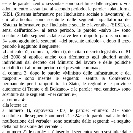
e» e le parole: «entro sessanta» sono sostituite dalle seguenti: «da
adottare entro sessanta», al secondo periodo, le parole: «piattaforma
SIISL (Sistema informativo per l'inclusione sociale e lavorativa), di
cui all'articolo» sono sostituite dalle seguenti: «piattaforma del
Sistema informativo per l'inclusione sociale e lavorativa (SIISL), ai
sensi dell'articolo», al terzo periodo, le parole: «salvo le» sono
sostituite dalle seguenti: «fatte salve le» e dopo le parole: «comma
3» sono aggiunte le seguenti: «del presente articolo» e dopo il terzo
periodo è aggiunto il seguente:
«L'articolo 55, comma 5, lettera i), del citato decreto legislativo n. 81
del 2008 si applica anche con riferimento agli ulteriori ambiti
individuati dal decreto del Ministro del lavoro e delle politiche
sociali di cui al primo periodo del presente comma»;
al comma 3, dopo le parole: «Ministro delle infrastrutture e dei
trasporti,» sono inserite le seguenti: «sentita la Conferenza
permanente per i rapporti tra lo Stato, le regioni e le province
autonome di Trento e di Bolzano,» e le parole: «nei cantieri,» sono
sostituite dalle seguenti: «nei cantieri e»;
al comma 4:
alla lettera a):
al numero 1), capoverso 7-bis, le parole: «numero 21» sono
sostituite dalle seguenti: «numeri 21 e 24» e le parole: «all'atto della
notificazione del verbale» sono sostituite dalle seguenti: «a seguito
della notificazione del verbale»;
al numero 2), le parole: «, è inserito il seguente» sono sostituite dalle