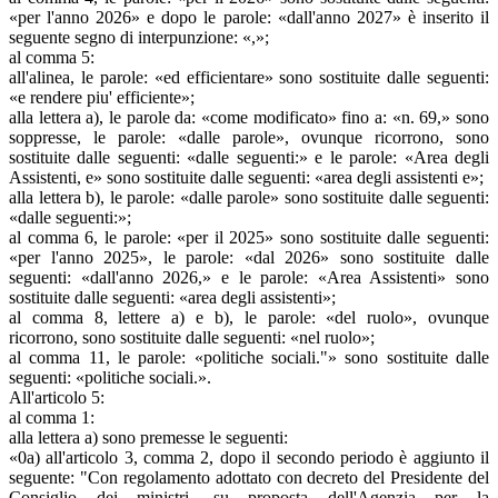
«per l'anno 2026» e dopo le parole: «dall'anno 2027» è inserito il
seguente segno di interpunzione: «,»;
al comma 5:
all'alinea, le parole: «ed efficientare» sono sostituite dalle seguenti:
«e rendere piu' efficiente»;
alla lettera a), le parole da: «come modificato» fino a: «n. 69,» sono
soppresse, le parole: «dalle parole», ovunque ricorrono, sono
sostituite dalle seguenti: «dalle seguenti:» e le parole: «Area degli
Assistenti, e» sono sostituite dalle seguenti: «area degli assistenti e»;
alla lettera b), le parole: «dalle parole» sono sostituite dalle seguenti:
«dalle seguenti:»;
al comma 6, le parole: «per il 2025» sono sostituite dalle seguenti:
«per l'anno 2025», le parole: «dal 2026» sono sostituite dalle
seguenti: «dall'anno 2026,» e le parole: «Area Assistenti» sono
sostituite dalle seguenti: «area degli assistenti»;
al comma 8, lettere a) e b), le parole: «del ruolo», ovunque
ricorrono, sono sostituite dalle seguenti: «nel ruolo»;
al comma 11, le parole: «politiche sociali."» sono sostituite dalle
seguenti: «politiche sociali.».
All'articolo 5:
al comma 1:
alla lettera a) sono premesse le seguenti:
«0a) all'articolo 3, comma 2, dopo il secondo periodo è aggiunto il
seguente: "Con regolamento adottato con decreto del Presidente del
Consiglio dei ministri, su proposta dell'Agenzia per la